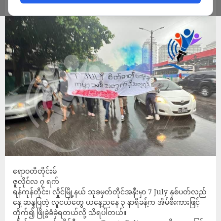
ADMIN
JULY 7, 2022
ဧရာဝတီတိုင်းမ်
ဇူလိုင်လ ၇ ရက်
ရန်ကုန်တိုင်း၊ လှိုင်မြို့နယ် သုခမှတ်တိုင်အနီးမှာ 7 July နှစ်ပတ်လည်
နေ့ ဆန္ဒပြတဲ့ လူငယ်တွေ ယနေ့ညနေ ၃ နာရီခန့်က အိမ်စီးကားဖြင့်
တိုက်၍ ဖြိုခွဲခံခဲ့ရတယ်လို့ သိရပါတယ်။