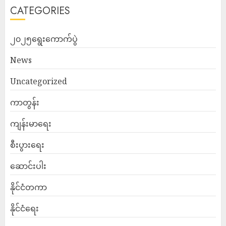
CATEGORIES
၂၀၂၅ရွေးကောက်ပွဲ
News
Uncategorized
ကာတွန်း
ကျန်းမာရေး
စီးပွားရေး
ဆောင်းပါး
နိုင်ငံတကာ
နိုင်ငံရေး