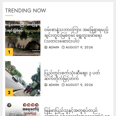
TRENDING NOW
ဝမ်းစာနဲ့သဘာဝကြား အဖြေရှာရမည့်
ချင်းတွင်းမြစ်ဝှမ်း ရွှေတူးဖော်ရေး
(သတင်းဆောင်းပါး)
ADMIN
AUGUST 9, 2026
1
ပြည်တွင်းစက်သုံးဆီဈေး ၃ ပတ်
ဆက်တိုက်မြင့်တက်
ADMIN
AUGUST 9, 2026
2
မြန်မာပြည်သူနှင့်အတူရပ်တည်