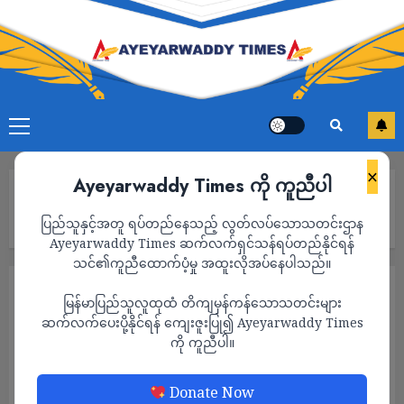
×
Ayeyarwaddy Times ကို ကူညီပါ
Home
လှိုင်မြို့နယ် သုခမှတ်တိုင်းအနီးမှာ 7 July နှစ်ပတ်လည်နေ့ ဆန္ဒပြတဲ့
ပြည်သူနှင့်အတူ ရပ်တည်နေသည့် လွတ်လပ်သောသတင်းဌာန
လူငယ်တွေ အိမ်စီးကားဖြင့်တိုက်၍ ဖြိုခွဲခံရ
Ayeyarwaddy Times ဆက်လက်ရှင်သန်ရပ်တည်နိုင်ရန်
သင်၏ကူညီထောက်ပံ့မှု အထူးလိုအပ်နေပါသည်။
သတင်း
မြန်မာပြည်သူလူထုထံ တိကျမှန်ကန်သောသတင်းများ
လှိုင်မြို့နယ် သုခမှတ်တိုင်းအနီးမှာ 7 July
ဆက်လက်ပေးပို့နိုင်ရန် ကျေးဇူးပြု၍ Ayeyarwaddy Times
ကို ကူညီပါ။
နှစ်ပတ်လည်နေ့ ဆန္ဒပြတဲ့ လူငယ်တွေ အိမ်စီး
ကားဖြင့်တိုက်၍ ဖြိုခွဲခံရ
Donate Now