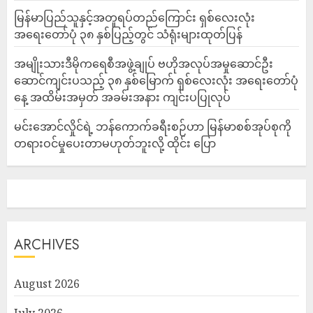
မြန်မာပြည်သူနှင့်အတူရပ်တည်ကြောင်း ရှစ်လေးလုံး
အရေးတော်ပုံ ၃၈ နှစ်ပြည့်တွင် သံရုံးများထုတ်ပြန်
အမျိုးသားဒီမိုကရေစီအဖွဲ့ချုပ် ဗဟိုအလုပ်အမှုဆောင်ဦး
ဆောင်ကျင်းပသည့် ၃၈ နှစ်မြောက် ရှစ်လေးလုံး အရေးတော်ပုံ
နေ့ အထိမ်းအမှတ် အခမ်းအနား ကျင်းပပြုလုပ်
မင်းအောင်လှိုင်ရဲ့ ဘန်ကောက်ခရီးစဉ်ဟာ မြန်မာစစ်အုပ်စုကို
တရားဝင်မှုပေးတာမဟုတ်ဘူးလို့ ထိုင်း ပြော
ARCHIVES
August 2026
July 2026