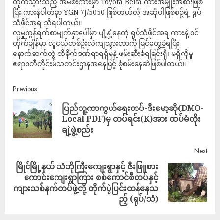
တိုက်သွားသည့် အိမ်စီးကားမှာ Toyota Belta ကားအမျိုးအစားဖြစ်
ပြီး ကားနံပါတ်မှာ YGN 7J/5050 ဖြစ်တယ်လို့ အဆိုပါဖြစ်စဥ်ရဲ့ ရုပ်
သံဖိုင်အရ သိရပါတယ်။
လူမှုကွန်ရက်စာမျက်နှာပေါ်မှာ ပျံ့နှံ့နေတဲ့ ရုပ်သံဖိုင်အရ ကားနဲ့ ဝင်
တိုက်ချိန်မှာ လူငယ်တစ်ဦးလဲကျသွားတာကို မြင်တွေ့ခဲ့ရပြီး
နောက်ဆက်တွဲ ထိခိုက်ဒဏ်ရာရရှိမှုနဲ့ ဖမ်းဆီးခံရခြင်းရှိ၊ မရှိကိုမူ
ဧရာဝတီတိုင်းမ်သတင်းဌာနအနေဖြင့် စုံစမ်းနေဆဲဖြစ်ပါတယ်။
Previous
ပြည်သူ့ကာကွယ်​ရေးတပ်-ဒီး​​မော့ဆို(DMO-
Local PDF)မှ တပ်ရင်း(K)အား ထပ်မံတိုး
ချဲ့ဖွဲ့စည်း
Next
မြိုင်မြို့နယ် သံဘိုကြီးကျေးရွာနှင့် ဇီးဖြူစား
ကောင်းကျေးရွာကြား စစ်ကောင်စီတပ်နှင့်
ကျားသစ်နက်တပ်ဖွဲ့တို့ တိုက်ပွဲပြင်းထန်နေသ
ည့် (ရုပ်/သံ)