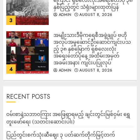
ကြောင်း ရှစ်လေးလုံးအရေးတော်ပုံ ၃၈
နှစ်ပြည့်တွင် သံရုံးများထုတ်ပြန်
ADMIN
AUGUST 8, 2026
3
အမျိုးသားဒီမိုကရေစီအဖွဲ့ချုပ် ဗဟို
အလုပ်အမှုဆောင်ဦးဆောင်ကျင်းပသ
ည့် ၃၈ နှစ်မြောက် ရှစ်လေးလုံး
အရေးတော်ပုံနေ့ အထိမ်းအမှတ်
အခမ်းအနား ကျင်းပပြုလုပ်
4
ADMIN
AUGUST 8, 2026
RECENT POSTS
ဝမ်းစာနဲ့သဘာဝကြား အဖြေရှာရမည့် ချင်းတွင်းမြစ်ဝှမ်း ရွှေ
တူးဖော်ရေး (သတင်းဆောင်းပါး)
ပြည်တွင်းစက်သုံးဆီဈေး ၃ ပတ်ဆက်တိုက်မြင့်တက်