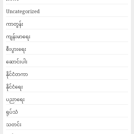
Uncategorized
ကာတွန်း
ကျန်းမာရေး
စီးပွားရေး
ဆောင်းပါး
နိုင်ငံတကာ
နိုင်ငံရေး
ပညာရေး
ရုပ်သံ
သတင်း