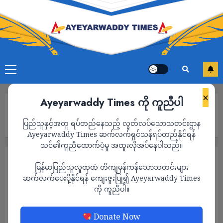
×
Ayeyarwaddy Times ကို ကူညီပါ
Home
ကော့ကရိတ်မြို့နယ်အတွင်းက အင်အား ၁၀၀ ပါ စစ်ကောင်စီ
ပြည်သူနှင့်အတူ ရပ်တည်နေသည့် လွတ်လပ်သောသတင်းဌာန
စစ်ကြောင်းတိုက်ခိုက်ခံရ၊ အသေဆုံးများနိုင်
Ayeyarwaddy Times ဆက်လက်ရှင်သန်ရပ်တည်နိုင်ရန်
သင်၏ကူညီထောက်ပံ့မှု အထူးလိုအပ်နေပါသည်။
သတင်း
မြန်မာပြည်သူလူထုထံ တိကျမှန်ကန်သောသတင်းများ
ကော့ကရိတ်မြို့နယ်အတွင်းက အင်အား ၁၀၀ ပါ
ဆက်လက်ပေးပို့နိုင်ရန် ကျေးဇူးပြု၍ Ayeyarwaddy Times
ကို ကူညီပါ။
စစ်ကောင်စီစစ်ကြောင်းတိုက်ခိုက်ခံရ၊ အသေဆုံး
များနိုင်
Donate Now