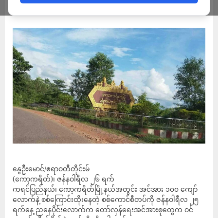
ADMIN
JANUARY 26, 2023
နွေဦးမောင်/ဧရာဝတီတိုင်းမ်
(ကော့ကရိတ်)၊ ဇန်နဝါရီလ ၂၆ ရက်
ကရင်ပြည်နယ်၊ ကော့ကရိတ်မြို့နယ်အတွင်း အင်အား ၁၀၀ ကျော်
လောက်နဲ့ စစ်ကြောင်းထိုးနေတဲ့ စစ်ကောင်စီတပ်ကို ဇန်နဝါရီလ ၂၅
ရက်နေ့ ညနေပိုင်းလောက်က တော်လှန်ရေးအင်အားစုတွေက ဝင်