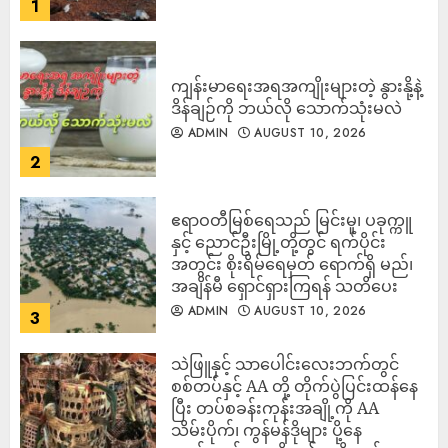
1
ကျန်းမာရေးအရအကျိုးများတဲ့ နွားနို့နဲ့
ဒိန်ချဉ်ကို ဘယ်လို သောက်သုံးမလဲ
ADMIN
AUGUST 10, 2026
2
ဧရာဝတီမြစ်ရေသည် မြင်းမူ၊ ပခုက္ကူ
နှင့် ညောင်ဦးမြို့တို့တွင် ရက်ပိုင်း
အတွင်း စိုးရိမ်ရေမှတ် ရောက်ရှိ မည်၊
အချိန်မီ ရှောင်ရှားကြရန် သတိပေး
ADMIN
AUGUST 10, 2026
3
သဲဖြူနှင့် သာပေါင်းလေးဘက်တွင်
စစ်တပ်နှင့် AA တို့ တိုက်ပွဲပြင်းထန်‌နေ
ပြီး တပ်စခန်းကုန်းအချို့ကို AA
သိမ်းပိုက်၊ ကွန်မန်ဒိုများ ပို့နေ