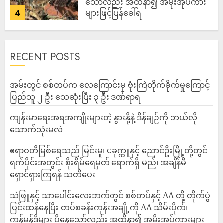
သော်လည်း အထိနာ၍ အမိုးအုပ်ကား
4
များဖြင့်ပြန်ခေါ်ရ
ADMIN
AUGUST 10, 2026
RECENT POSTS
‎အမ်းတွင် စစ်တပ်က လေကြောင်းမှ ဗုံးကြဲတိုက်ခိုက်မှုကြောင့်
ပြည်သူ ၂ ဦး သေဆုံးပြီး ၃ ဦး ဒဏ်ရာရ
ကျန်းမာရေးအရအကျိုးများတဲ့ နွားနို့နဲ့ ဒိန်ချဉ်ကို ဘယ်လို
သောက်သုံးမလဲ
ဧရာဝတီမြစ်ရေသည် မြင်းမူ၊ ပခုက္ကူနှင့် ညောင်ဦးမြို့တို့တွင်
ရက်ပိုင်းအတွင်း စိုးရိမ်ရေမှတ် ရောက်ရှိ မည်၊ အချိန်မီ
ရှောင်ရှားကြရန် သတိပေး
သဲဖြူနှင့် သာပေါင်းလေးဘက်တွင် စစ်တပ်နှင့် AA တို့ တိုက်ပွဲ
ပြင်းထန်‌နေပြီး တပ်စခန်းကုန်းအချို့ကို AA သိမ်းပိုက်၊
ကွန်မန်ဒိုများ ပို့နေသော်လည်း အထိနာ၍ အမိုးအုပ်ကားများ