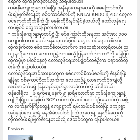
ရောက် တိုက်ခိုက်ခဲ့တယ်လို့ သိရပါတယ်။
ကမ်းနီကျေးရွာမှာတပ်စွဲပြီး အနီးနားကရွာတွေကို စစ်ကြောင်းထိုး
မီးရှို့ဖျက်စီးနေတဲ့ စစ်ကောင်စီတပ်ကို KNLA၊ KNDO နဲ့ PDF တွေက
ဝင်ရောက်တိုက်ခိုက်ပြီး စခန်းကိုစီးနင်းနိုင်ခဲ့တယ်လို့ တော်လှန်ရေး
တပ်ဖွဲ့ဝင် တွေကပြောကပါတယ်။
“ ကမ်းနီကျေးရွာမှာတပ်စွဲပြီး စစ်ကြောင်းထိုးနေတာ အင်အား ၁၀၀
ကျော်ပါတယ်၊ တော်လှန်ရေးတပ်ဖွဲ့ဝင် တွေက ဝင်ရောက်စီးနင်း
တိုက်ခိုက်တာ စစ်ကောင်စီတပ်ဘက်က အသေဆုံးတော့ရှိတယ်၊ ည
၁၂ နာရီလောက် လေယာဉ်နဲ့လာပစ်လို့ ပြန်ဆုတ်လာတာ”လို့ မြေပြင်
တိုက်ပွဲမှာ ပါဝင်နေတဲ့ တော်လှန်ရေးတပ်ဖွဲ့ဝင်တစ်ဦးက ဧရာဝတီတို
င်းမ်ကို ပြောပါတယ်။
တော်လှန်ရေးအင်အားစုတွေက စစ်ကောင်စီတပ်စခန်းကို စီးနင်းပြီး
ချိန်မှာ စစ်ကောင်စီတပ်ဘက်က လေယာဉ်နဲ့ လာရောက်ဗုံးကျဲလို့
အထိအခိုက်မရှိ ပြန်လည်ဆုတ်ခွာလာခဲ့တယ်လို့ ဆိုပါတယ်။
ဇန်နဝါရီလ ၂၆ ရက်နေ့ မနက် ၉ နာရီလောက်မှာ ကမ်းနီကျေးရွာနဲ့
ကျုံဒိုးမြို့အခြေစိုက် BGF တပ်က ဗိုလ်ဝင်းအောင်ဦးဆောင်တဲ့ အဖွဲ့
က လက်နက်ကြီးတွေနဲ့ ကျေးရွာကို ရမ်းသမ်းပစ်ခတ်ပြီး ကျေးရွာ
အုပ်ချုပ်ရေး မှူးရဲ့ နေအိမ်အပါဝင် ပြည်သူတွေရဲ့ နေအိမ်တွေကို
လိုက်လံမီးရှို့ဖျက်စီးနေတယ်လို့ ဒေသခံတွေက ပြောပါတယ်။
Previous