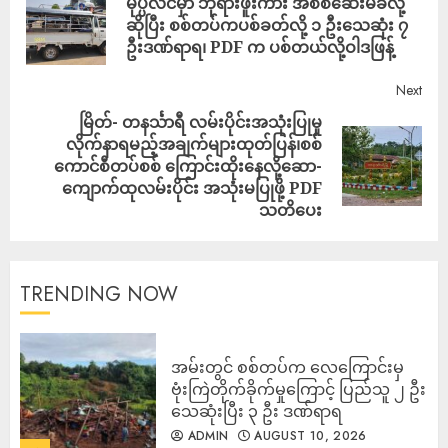
မုပ္ပလင်မှာ ဘုရားဖူးကား အစစ်ဆေးမခံလို့
ဆိုပြီး စစ်တပ်ကပစ်ခတ်လို့ ၁ ဦးသေဆုံး ၇
ဦးဒဏ်ရာရ၊ PDF က ပစ်တယ်လို့ဝါဒဖြန့်
Next
မြိတ်- တနင်္သာရီ လမ်းပိုင်းအသုံးပြုမှု
လိုက်နာရမည့်အချက်များထုတ်ပြန်၊စစ်
ကောင်စီတပ်စစ် ကြောင်းထိုးနေလို့ဆော-
ကျောက်ထုလမ်းပိုင်း အသုံးမပြုဖို့ PDF
သတိပေး
TRENDING NOW
‎အမ်းတွင် စစ်တပ်က လေကြောင်းမှ
ဗုံးကြဲတိုက်ခိုက်မှုကြောင့် ပြည်သူ ၂ ဦး
သေဆုံးပြီး ၃ ဦး ဒဏ်ရာရ
ADMIN
AUGUST 10, 2026