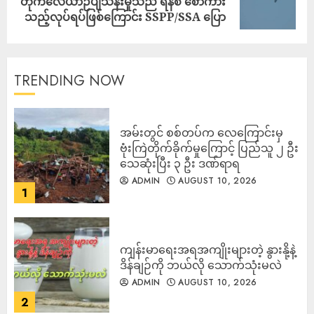
တိုက်လေယာဉ်ပျံသန်းမှုသည် ရန်စ စော်ကား
သည့်လုပ်ရပ်ဖြစ်ကြောင်း SSPP/SSA ပြော
TRENDING NOW
‎အမ်းတွင် စစ်တပ်က လေကြောင်းမှ
ဗုံးကြဲတိုက်ခိုက်မှုကြောင့် ပြည်သူ ၂ ဦး
သေဆုံးပြီး ၃ ဦး ဒဏ်ရာရ
ADMIN
AUGUST 10, 2026
1
ကျန်းမာရေးအရအကျိုးများတဲ့ နွားနို့နဲ့
ဒိန်ချဉ်ကို ဘယ်လို သောက်သုံးမလဲ
ADMIN
AUGUST 10, 2026
2