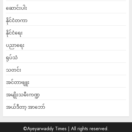
ဆောင်းပါး
နိုင်ငံတကာ
နိုင်ငံရေး
ပညာရေး
ရုပ်သံ
သတင်း
အင်တာဗျူး
အမျိုးသမီးကဏ္ဍ
အယ်ဒီတာ့ အာဘော်
©Ayeyarwaddy Times | All rights reserved.