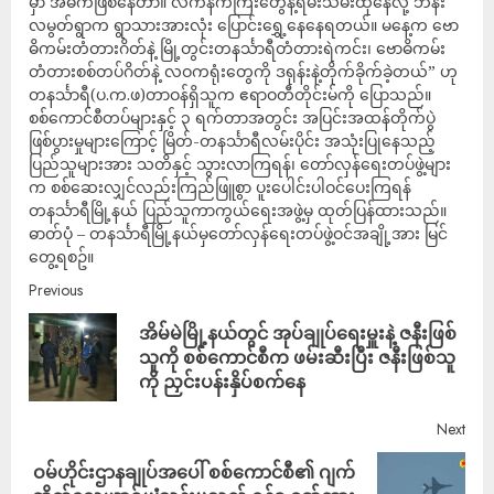
မှာ အဓိကဖြစ်နေတာ။ လက်နက်ကြီးတွေနဲ့ရမ်းသမ်းထုနေလို့ ဘန်း
လမွတ်ရွာက ရွာသားအားလုံး ပြောင်းရွှေ့နေနေရတယ်။ မနေ့က ဗော
ဓိကမ်းတံတားဂိတ်နဲ့ မြို့တွင်းတနင်္သာရီတံတားရဲကင်း၊ ဗောဓိကမ်း
တံတားစစ်တပ်ဂိတ်နဲ့ လဝကရုံးတွေကို ဒရုန်းနဲ့တိုက်ခိုက်ခဲ့တယ်” ဟု
တနင်္သာရီ(ပ.က.ဖ)တာဝန်ရှိသူက ဧရာဝတီတိုင်းမ်ကို ပြောသည်။
စစ်ကောင်စီတပ်များနှင့် ၃ ရက်တာအတွင်း အပြင်းအထန်တိုက်ပွဲ
ဖြစ်ပွားမှုများကြောင့် မြိတ်-တနင်္သာရီလမ်းပိုင်း အသုံးပြုနေသည့်
ပြည်သူများအား သတိနှင့် သွားလာကြရန်၊ တော်လှန်ရေးတပ်ဖွဲ့များ
က စစ်ဆေးလျှင်လည်းကြည်ဖြူစွာ ပူးပေါင်းပါ‌ဝင်ပေးကြရန်
တနင်္သာရီမြို့နယ် ပြည်သူကာကွယ်ရေးအဖွဲ့မှ ထုတ်ပြန်ထားသည်။
ဓာတ်ပုံ – တနင်္သာရီမြို့နယ်မှတော်လှန်ရေးတပ်ဖွဲ့ဝင်အချို့အား မြင်
တွေ့ရစဥ်။
Previous
အိမ်မဲမြို့နယ်တွင် အုပ်ချုပ်ရေးမှူးနဲ့ ဇနီးဖြစ်
သူကို စစ်ကောင်စီက ဖမ်းဆီးပြီး ဇနီးဖြစ်သူ
ကို ညှင်းပန်းနှိပ်စက်နေ
Next
ဝမ်ဟိုင်းဌာနချုပ်အပေါ် စစ်ကောင်စီ၏ ဂျက်