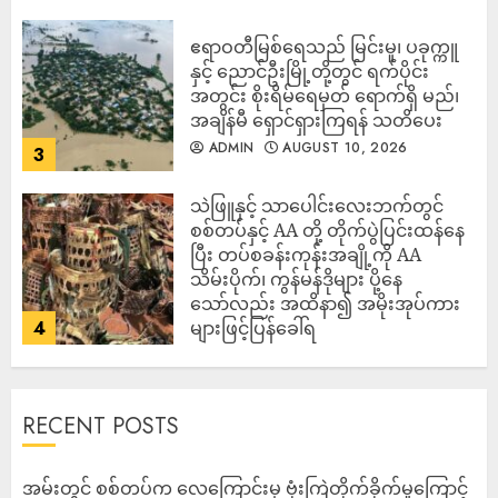
ဧရာဝတီမြစ်ရေသည် မြင်းမူ၊ ပခုက္ကူ
နှင့် ညောင်ဦးမြို့တို့တွင် ရက်ပိုင်း
အတွင်း စိုးရိမ်ရေမှတ် ရောက်ရှိ မည်၊
အချိန်မီ ရှောင်ရှားကြရန် သတိပေး
ADMIN
AUGUST 10, 2026
3
သဲဖြူနှင့် သာပေါင်းလေးဘက်တွင်
စစ်တပ်နှင့် AA တို့ တိုက်ပွဲပြင်းထန်‌နေ
ပြီး တပ်စခန်းကုန်းအချို့ကို AA
သိမ်းပိုက်၊ ကွန်မန်ဒိုများ ပို့နေ
သော်လည်း အထိနာ၍ အမိုးအုပ်ကား
4
များဖြင့်ပြန်ခေါ်ရ
ADMIN
AUGUST 10, 2026
RECENT POSTS
‎အမ်းတွင် စစ်တပ်က လေကြောင်းမှ ဗုံးကြဲတိုက်ခိုက်မှုကြောင့်