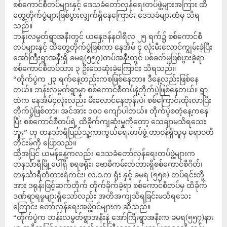
စစ်ကောင်စီတပ်များနှင့် ဒေသခံတော်လှန်ရေးတပ်ဖွဲ့များအကြား ထိ
တွေ့တိုက်ပွဲများဖြစ်ပွားလျှက်ရှိနေကြောင်း ဒေသခံများထံမှ သိရ
သည်။
ဘန်းလမွတ်ရွာအနီးတွင် ယနေ့ဇန်နဝါရီလ ၂၅ ရက်၌ စစ်ကောင်စီ
တပ်များနှင့် ထိတွေ့တိုက်ပွဲဖြစ်ကာ နေအိမ် ၄ လုံးမီးလောင်ကျွမ်းခဲ့ပြီး
အော်ကြီးရွာအနီးရှိ ခမရ(၅၅၇)တပ်အနီးတွင် ပစ်ခတ်မှုဖြစ်ပွားခဲ့ရာ
စစ်ကောင်စီတပ်သား ၃ ဦးသေဆုံးခဲ့ကြောင်း သိရသည်။
“တိုက်ပွဲက ၂၃ ရက်နေ့တည်းကစဖြစ်နေတာ။ ဒီနေ့လည်းဖြစ်နေ
တယ်။ ဘန်းလမွတ်ရွာမှာ စစ်ကောင်စီတပ်နဲ့တိုက်ပွဲဖြစ်နေတယ်။ ရွာ
ထဲက နေအိမ်၄လုံးလည်း မီးလောင်နေတုန်းပဲ၊ စစ်ကြောင်းထိုးလာပြီး
တိုက်ပွဲဖြစ်တာ။ အင်အား ၁၀၀ ကျော်ပါတယ်။ တိုက်ပွဲစတဲ့နေ့ကနေ
ပြီး စစ်ကောင်စီတပ်ရဲ့ ထိခိုက်ကျဆုံးမှုကိုတော့ သေချာမသိရသေး
ဘူး” ဟု တနင်္သာရီပြည်သူ့ကာကွယ်ရေးတပ်ဖွဲ့ တာဝန်ရှိသူမှ ဧရာဝတီ
တိုင်းမ်ကို ပြောသည်။
ထို့အပြင် ယမန်နေ့ကလည်း ဒေသခံတော်လှန်ရေးတပ်ဖွဲ့များက
တနင်္သာရီမြို့ပေါ်ရှိ စရဖရုံး၊ ဗောဓိကမ်းတံတားရှိစစ်ကောင်စီဂိတ်၊
တနင်္သာရီတံတားရဲကင်း၊ လ.ဝ.က ရုံး နှင့် ခမရ (၅၅၈) တပ်ရင်းတို့
အား ဒရုန်းဖြင့်ဆက်တိုက် တိုက်ခိုက်ခဲ့ရာ စစ်ကောင်စီတပ်မှ ထိခိုက်
ဒဏ်ရာရမှုများရှိသော်လည်း အတိအကျသိရခြင်းမသိရသေး
ကြောင်း တော်လှန်ရေးအဖွဲ့ဝင်များက ဆိုသည်။
“တိုက်ပွဲက ဘန်းလမွတ်ရွာအနီးနဲ့ အော်ကြီးရွာအနီးက ခမရ(၅၅၇)နား