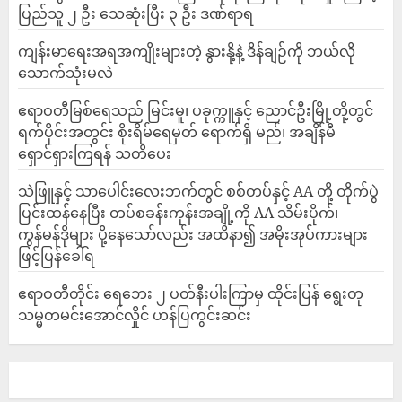
ပြည်သူ ၂ ဦး သေဆုံးပြီး ၃ ဦး ဒဏ်ရာရ
ကျန်းမာရေးအရအကျိုးများတဲ့ နွားနို့နဲ့ ဒိန်ချဉ်ကို ဘယ်လို
သောက်သုံးမလဲ
ဧရာဝတီမြစ်ရေသည် မြင်းမူ၊ ပခုက္ကူနှင့် ညောင်ဦးမြို့တို့တွင်
ရက်ပိုင်းအတွင်း စိုးရိမ်ရေမှတ် ရောက်ရှိ မည်၊ အချိန်မီ
ရှောင်ရှားကြရန် သတိပေး
သဲဖြူနှင့် သာပေါင်းလေးဘက်တွင် စစ်တပ်နှင့် AA တို့ တိုက်ပွဲ
ပြင်းထန်‌နေပြီး တပ်စခန်းကုန်းအချို့ကို AA သိမ်းပိုက်၊
ကွန်မန်ဒိုများ ပို့နေသော်လည်း အထိနာ၍ အမိုးအုပ်ကားများ
ဖြင့်ပြန်ခေါ်ရ
ဧရာဝတီတိုင်း ရေဘေး ၂ ပတ်နီးပါးကြာမှ ထိုင်းပြန် ရွေးတု
သမ္မတမင်းအောင်လှိုင် ဟန်ပြကွင်းဆင်း