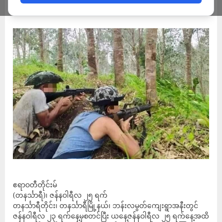
ADMIN
JANUARY 25, 2023
ဧရာဝတီတိုင်းမ်
(တနင်္သာရီ)၊ ‌ဇန်နဝါရီလ ၂၅ ရက်
တနင်္သာရီတိုင်း၊ တနင်္သာရီမြို့နယ်၊ ဘန်းလမွတ်ကျေးရွာအနီးတွင်
ဇန်နဝါရီလ ၂၃ ရက်နေ့မှစတင်ပြီး ယနေ့ဇန်နဝါရီလ ၂၅ ရက်နေ့အထိ