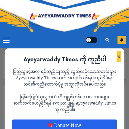
×
Ayeyarwaddy Times ကို ကူညီပါ
Home
တနင်္သာရီမြို့တွင် စစ်ကောင်စီတပ်နှင့် ဒေသခံတော်လှန်ရေးတပ်ဖွဲ့ဝင်
ပြည်သူနှင့်အတူ ရပ်တည်နေသည့် လွတ်လပ်သောသတင်းဌာန
များ ၃ ရက်ကြာသည်အထိ ထိတွေ့တိုက်ပွဲများဖြစ်ပွားနေ
Ayeyarwaddy Times ဆက်လက်ရှင်သန်ရပ်တည်နိုင်ရန်
သင်၏ကူညီထောက်ပံ့မှု အထူးလိုအပ်နေပါသည်။
သတင်း
မြန်မာပြည်သူလူထုထံ တိကျမှန်ကန်သောသတင်းများ
တနင်္သာရီမြို့တွင် စစ်ကောင်စီတပ်နှင့် ဒေသခံ
ဆက်လက်ပေးပို့နိုင်ရန် ကျေးဇူးပြု၍ Ayeyarwaddy Times
ကို ကူညီပါ။
တော်လှန်ရေးတပ်ဖွဲ့ဝင်များ ၃ ရက်ကြာသည်
အထိ ထိတွေ့တိုက်ပွဲများဖြစ်ပွားနေ
Donate Now