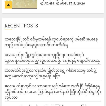
ADMIN
AUGUST 5, 2026
4
RECENT POSTS
ကလေးမြို့တွင် စစ်မှုထမ်းရန် လူငယ်များကို ဖမ်းဆီးပေးနေ
သည့် အုပ်ချုပ်ရေးမှူးဟောင်း ဓားထိုးခံရ
လေးမျက်နှာမြို့တွင် ရေဘေးကူညီရေး ထမင်းထုပ်
သွားရောက်ဝေငှသည့် လူငယ်တစ်ဦး ရေစီးနှင့် မျောပါသေဆုံး
ဟားမတ်စ်အဖွဲ့ လက်နက်မဖြုတ်သရွေ့ ဂါဇာဒေသမှ တပ်ဖွဲ့
တွေ မဆုတ်ခွာဘူးလို့ အစ္စရေး ပြော
‎လေးမျက်နှာတွင် သဘာဝဘေးနှင့် စစ်ဘေးဒဏ် ပြိုင်၍ခံနေရ
ချိန် စစ်တပ်က လေကြောင်းနှင့် လက်နက် ကြီးတိုက်ခိုက်မှု တိုး
လုပ်လာ