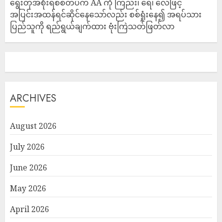
ရွေးတုအစိုးရစစ်တပ်က AA ကို ကြည်း၊ ရေ၊ လေဖြင့်
အပြင်းအထန်ရင်ဆိုင်နေသော်လည်း စစ်ရှုံးနေ၍ အရပ်သား
ပြည်သူကို ရည်ရွယ်ချက်ထား ဗုံးကြဲသတ်ဖြတ်လာ
ARCHIVES
August 2026
July 2026
June 2026
May 2026
April 2026