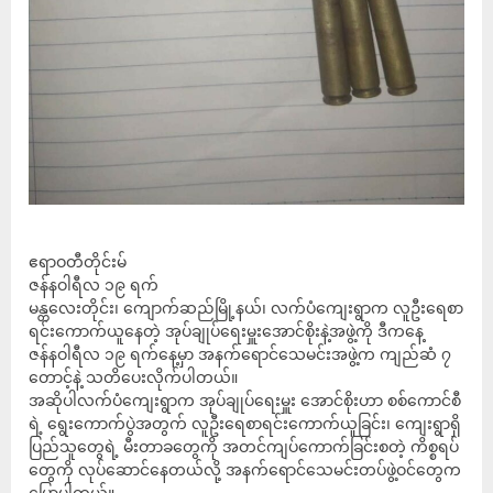
ဧရာဝတီတိုင်းမ်
ဇန်နဝါရီလ ၁၉ ရက်
မန္တလေးတိုင်း၊ ကျောက်ဆည်မြို့နယ်၊ လက်ပံကျေးရွာက လူဦးရေစာ
ရင်းကောက်ယူနေတဲ့ အုပ်ချုပ်ရေးမှူးအောင်စိုးနဲ့အဖွဲ့ကို ဒီကနေ့
ဇန်နဝါရီလ ၁၉ ရက်နေ့မှာ အနက်ရောင်သေမင်းအဖွဲ့က ကျည်ဆံ ၇
တောင့်နဲ့ သတိပေးလိုက်ပါတယ်။
အဆိုပါလက်ပံကျေးရွာက အုပ်ချုပ်ရေးမှူး အောင်စိုးဟာ စစ်ကောင်စီ
ရဲ့ ရွေးကောက်ပွဲအတွက် လူဦးရေစာရင်းကောက်ယူခြင်း၊ ကျေးရွာရှိ
ပြည်သူတွေရဲ့ မီးတာခတွေကို အတင်ကျပ်ကောက်ခြင်းစတဲ့ ကိစ္စရပ်
တွေကို လုပ်ဆောင်နေတယ်လို့ အနက်ရောင်သေမင်းတပ်ဖွဲ့ဝင်တွေက
ပြောပါတယ်။