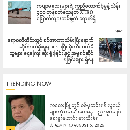
ကဗျာမလေးများရဲ့ ကူညီထောက်ပံ့မှုနဲ့ သိန်း
၄၀၀ တန်စက်သေနတ် ZERO
ပြောက်ကျားတပ်ဖွဲ့ထံ ရောက်ရှိ
Next
ဧရာဝတီတိုင်းတွင် စစ်အာဏာသိမ်းပြီးနောက်
ဆိုင်ကယ်ခိုးမှုများလာပြီး ခိုးဘီး ဝယ်မိ
သူများ ငွေကြေး ဆုံးရှုံးခြင်း နှင့် အမှုရင်ဆိုင်
ရခြင်းများ ရှိနေ
TRENDING NOW
ကလေးမြို့တွင် စစ်မှုထမ်းရန် လူငယ်
များကို ဖမ်းဆီးပေးနေသည့် အုပ်ချုပ်
ရေးမှူးဟောင်း ဓားထိုးခံရ
ADMIN
AUGUST 5, 2026