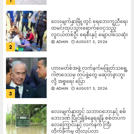
1
လေးမျက်နှာမြို့တွင် ရေဘေးကူညီရေး
ထမင်းထုပ်သွားရောက်ဝေငှသည့်
လူငယ်တစ်ဦး ရေစီးနှင့် မျောပါသေဆုံး
ADMIN
AUGUST 5, 2026
2
ဟားမတ်စ်အဖွဲ့ လက်နက်မဖြုတ်သရွေ့
ဂါဇာဒေသမှ တပ်ဖွဲ့တွေ မဆုတ်ခွာဘူး
လို့ အစ္စရေး ပြော
ADMIN
AUGUST 5, 2026
3
‎လေးမျက်နှာတွင် သဘာဝဘေးနှင့် စစ်
ဘေးဒဏ် ပြိုင်၍ခံနေရချိန် စစ်တပ်က
လေကြောင်းနှင့် လက်နက် ကြီး
တိုက်ခိုက်မှု တိုးလုပ်လာ