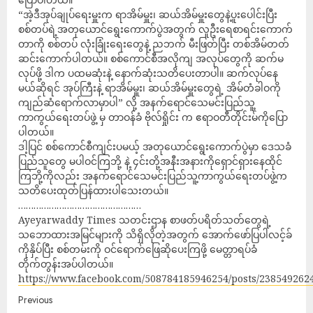
“အဲ့ဒီအုပ်ချုပ်ရေးမှူးက ရာအိမ်မှူး၊ ဆယ်အိမ်မှူးတွေနဲ့ပူးပေါင်းပြီး
စစ်တပ်ရဲ့အတုယောင်ရွေးကောက်ပွဲအတွက် လူဦးရေစာရင်းကောက်
တာကို စစ်တပ် လုံးခြုံးရေးတွေနဲ့ ညဘက် မီးဖြတ်ပြီး တစ်အိမ်တတ်
ဆင်းကောက်ပါတယ်။ စစ်ကောင်စီအလိုကျ အလုပ်တွေကို ဆက်မ
လုပ်ဖို့ ဒါက ပထမဆုံးနဲ့ နောက်ဆုံးသတိပေးတာပါ။ ဆက်လုပ်နေ
မယ်ဆိုရင် အုပ်ကြီးနဲ့ ရာအိမ်မှူး၊ ဆယ်အိမ်မှူးတွေရဲ့ အိမ်တံခါဝကို
ကျည်ဆံရောက်လာမှာပါ” လို့ အနက်ရောင်သေမင်းပြည်သူ့
ကာကွယ်ရေးတပ်ဖွဲ့ မှ တာဝန်ခံ ဗိုလ်ရှိုင်း က ဧရာဝတီတိုင်းမ်ကိုပြော
ပါတယ်။
ဒါ့ပြင် စစ်ကောင်စီကျင်းပမယ့် အတုယောင်ရွေးကောက်ပွဲမှာ ဒေသခံ
ပြည်သူတွေ မပါဝင်ကြဘို့ နဲ့ ၄င်းတို့အနီးအနားကိုရှောင်ရှားနေထိုင်
ကြဘို့ကိုလည်း အနက်ရောင်သေမင်းပြည်သူ့ကာကွယ်ရေးတပ်ဖွဲ့က
သတိပေးထုတ်ပြန်ထားပါသေးတယ်။
…………………………………………
Ayeyarwaddy Times သတင်းဌာန စာဖတ်ပရိတ်သတ်တွေရဲ့
သဘောထားအမြင်များကို သိရှိလိုတဲ့အတွက် အောက်ဖော်ပြပါလင့်ခ်
ကိုနှိပ်ပြီး စစ်တမ်းကို ဝင်ရောက်ဖြေဆိုပေးကြဖို့ မေတ္တာရပ်ခံ
တိုက်တွန်းအပ်ပါတယ်။
https://www.facebook.com/508784185946254/posts/238549262
Previous