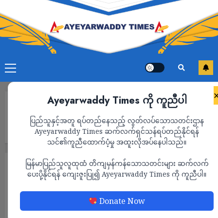
Ayeyarwaddy Times ကို ကူညီပါ
Home
ကျောက်ဆည်တွင် စစ်တပ်လုံခြုံရေးနဲ့ ညပိုင်းမီးဖြတ်ပြီး လူဦးရေစာ
ပြည်သူနှင့်အတူ ရပ်တည်နေသည့် လွတ်လပ်သောသတင်းဌာန
ရင်းကောက်ယူနေတဲ့ အုပ်ချုပ်ရေးမှူးနဲ့အဖွဲ့ကို အနက်ရောင်သေမင်းအဖွဲ့
က​ နောက်ဆုံးအကြိမ်သတိပေး
Ayeyarwaddy Times ဆက်လက်ရှင်သန်ရပ်တည်နိုင်ရန်
သင်၏ကူညီထောက်ပံ့မှု အထူးလိုအပ်နေပါသည်။
မြန်မာပြည်သူလူထုထံ တိကျမှန်ကန်သောသတင်းများ ဆက်လက်
သတင်း
ပေးပို့နိုင်ရန် ကျေးဇူးပြု၍ Ayeyarwaddy Times ကို ကူညီပါ။
ကျောက်ဆည်တွင် စစ်တပ်လုံခြုံရေးနဲ့ ညပိုင်းမီး
ဖြတ်ပြီး လူဦးရေစာရင်းကောက်ယူနေတဲ့
Donate Now
အုပ်ချုပ်ရေးမှူးနဲ့အဖွဲ့ကို အနက်ရောင်သေမင်း