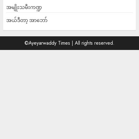
အမျိုးသမီးကဏ္ဍ
အယ်ဒီတာ့ အာဘော်
©Ayeyarwaddy Times | All rights reserved.