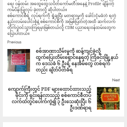
ရေး ဝန်ထမ်း အထွေထွေသပိတ်ကော်မတီအနေနဲ့ Profile ချိန်းတဲ့
ကမ်ပိန်းပြုလုပ် ခဲ့တာလို့ ဆိုပါတယ်။
စစ်ကောင်စီရဲ့ လုပ်ရက်ကို ရှုံချပြီး မတရားမှုကို ခေါင်းငုံမခံဘဲ ရတဲ့
နည်းလမ်းပေါင်းစုံနဲ့ စစ်ကောင်စီကို အမြစ်ပြတ်တဲ့အထိ ဆက်လက်
တိုက်ပွဲဝင်သွားကြရမှာဖြစ်တယ်လို့ CDM ပညာရေးဝန်ထမ်းတွေက
ပြောပါတယ်။
Previous
စစ်အာဏာသိမ်းမှုကို ဆန့်ကျင်ခဲ့လို့
ထွက်ပြေးတိမ်းရှောင်နေရတဲ့ ကြံခင်းမြို့နယ်
က ဒေသခံ ၆ ဦးရဲ့ နေအိမ်တွေ တစ်ရက်
တည်း ချိတ်ပိတ်ခံရ
Next
ကျောက်ကြီးတွင် PDF များထောင်ထားသည့်
မိုင်းကို ရှင်းရန်လာသည့် စစ်ကောင်စီတပ်
လက်ထဲတွင်ပေါက်ကွဲ၍ ၃ ဦးသေဆုံးပြီး ၆
ဦးဒဏ်ရာရ