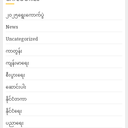
၂၀၂၅ရွေးကောက်ပွဲ
News
Uncategorized
ကာတွန်း
ကျန်းမာရေး
စီးပွားရေး
ဆောင်းပါး
နိုင်ငံတကာ
နိုင်ငံရေး
ပညာရေး