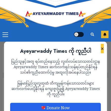
×
Ayeyarwaddy Times ကို ကူညီပါ
Home
စစ်ကောင်စီက ပထမဆုံး သေဒဏ်ပေးခဲ့တဲ့ မြန်အောင်မြို့က
ပြည်သူနှင့်အတူ ရပ်တည်နေသည့် လွတ်လပ်သောသတင်းဌာန
ကျောင်းဆရာအတွက် Profile ကမ်ပိန်းမှာ ပါဝင်ပေးဖို့ CDM ဝန်ထမ်း
များ တောင်းဆို
Ayeyarwaddy Times ဆက်လက်ရှင်သန်ရပ်တည်နိုင်ရန်
သင်၏ကူညီထောက်ပံ့မှု အထူးလိုအပ်နေပါသည်။
မြန်မာပြည်သူလူထုထံ တိကျမှန်ကန်သောသတင်းများ
သတင်း
ဆက်လက်ပေးပို့နိုင်ရန် ကျေးဇူးပြု၍ Ayeyarwaddy Times
စစ်ကောင်စီက ပထမဆုံး သေဒဏ်ပေးခဲ့တဲ့ မြန်
ကို ကူညီပါ။
အောင်မြို့က ကျောင်းဆရာအတွက် Profile ကမ်
ပိန်းမှာ ပါဝင်ပေးဖို့ CDM ဝန်ထမ်းများ တောင်း
Donate Now