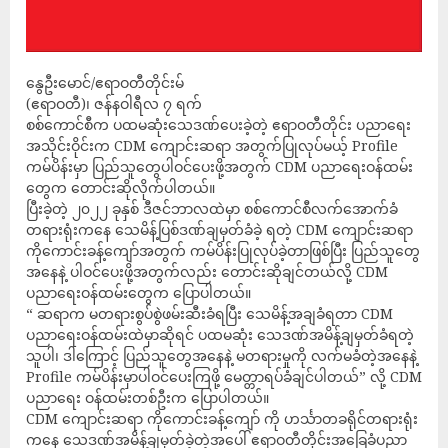
နွေဦးမောင်/ဧရာဝတီတိုင်းမ်
(ဧရာဝတီ)၊ ဇန်နဝါရီလ ၇ ရက်
စစ်ကောင်စီက ပထမဆုံးသေဒဏ်ပေးခဲ့တဲ့ ဧရာဝတီတိုင်း ပညာရေး
အသိုင်းဝိုင်းက CDM ကျောင်းဆရာ အတွက်ပြုလုပ်မယ့် Profile
ကမ်ပိန်းမှာ ပြည်သူတွေပါဝင်ပေးဖို့အတွက် CDM ပညာရေးဝန်ထမ်း
တွေက တောင်းဆိုလိုက်ပါတယ်။
ပြီးခဲ့တဲ့ ၂၀၂၂ ခုနှစ် ဒီဇင်ဘာလထဲမှာ စစ်ကောင်စီလက်အောက်ခံ
တရားရုံးကနေ သေမိန့်ပြစ်ဒဏ်ချမှတ်ခံခဲ့ ရတဲ့ CDM ကျောင်းဆရာ
ကိုကောင်းခန့်ကျော်အတွက် ကမ်ပိန်းပြုလုပ်ခဲ့တာဖြစ်ပြီး ပြည်သူတွေ
အနေနဲ့ ပါဝင်ပေးဖို့အတွက်လည်း တောင်းဆိုချင်တယ်လို့ CDM
ပညာရေးဝန်ထမ်းတွေက ပြောပါတယ်။
“ ဆရာက မတရားစွပ်စွဲဖမ်းဆီးခံရပြီး သေမိန့်အချခံရတာ CDM
ပညာရေးဝန်ထမ်းထဲမှာဆိုရင် ပထမဆုံး သေဒဏ်အမိန့်ချမှတ်ခံရတဲ့
သူပါ၊ ဒါကြောင့် ပြည်သူတွေအနေနဲ့ မတရားမှုကို လက်မခံတဲ့အနေနဲ့
Profile ကမ်ပိန်းမှာပါဝင်ပေးကြဖို့ မေတ္တာရပ်ခံချင်ပါတယ်” လို့ CDM
ပညာရေး ဝန်ထမ်းတစ်ဦးက ပြောပါတယ်။
CDM ကျောင်းဆရာ ကိုကောင်းခန့်ကျော် ကို ဟင်္သာတခရိုင်တရားရုံး
ကနေ သေဒဏ်အမိန့်ချမှတ်ခဲ့တဲ့အပေါ် ဧရာဝတီတိုင်းအခြေခံပညာ