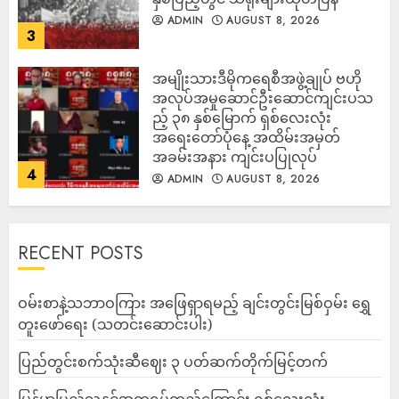
ADMIN
AUGUST 8, 2026
3
အမျိုးသားဒီမိုကရေစီအဖွဲ့ချုပ် ဗဟို
အလုပ်အမှုဆောင်ဦးဆောင်ကျင်းပသ
ည့် ၃၈ နှစ်မြောက် ရှစ်လေးလုံး
အရေးတော်ပုံနေ့ အထိမ်းအမှတ်
အခမ်းအနား ကျင်းပပြုလုပ်
4
ADMIN
AUGUST 8, 2026
RECENT POSTS
ဝမ်းစာနဲ့သဘာဝကြား အဖြေရှာရမည့် ချင်းတွင်းမြစ်ဝှမ်း ရွှေ
တူးဖော်ရေး (သတင်းဆောင်းပါး)
ပြည်တွင်းစက်သုံးဆီဈေး ၃ ပတ်ဆက်တိုက်မြင့်တက်