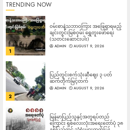
TRENDING NOW
ဝမ်းစာနဲ့သဘာဝကြား အဖြေရှာရမည့်
ချင်းတွင်းမြစ်ဝှမ်း ရွှေတူးဖော်ရေး
(သတင်းဆောင်းပါး)
ADMIN
AUGUST 9, 2026
1
ပြည်တွင်းစက်သုံးဆီဈေး ၃ ပတ်
ဆက်တိုက်မြင့်တက်
ADMIN
AUGUST 9, 2026
2
မြန်မာပြည်သူနှင့်အတူရပ်တည်
ကြောင်း ရှစ်လေးလုံးအရေးတော်ပုံ ၃၈
နှစ်ပြည့်တွင် သံရုံးများထုတ်ပြန်