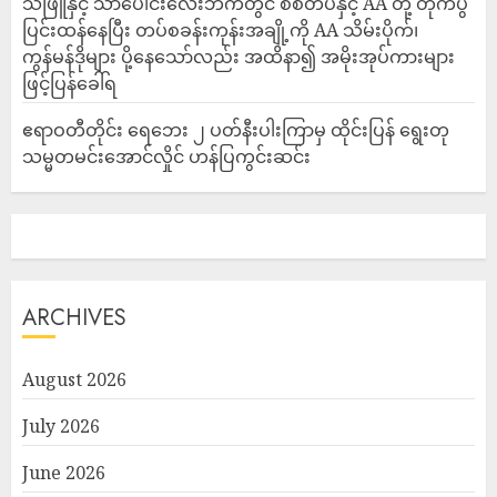
သဲဖြူနှင့် သာပေါင်းလေးဘက်တွင် စစ်တပ်နှင့် AA တို့ တိုက်ပွဲ
ပြင်းထန်‌နေပြီး တပ်စခန်းကုန်းအချို့ကို AA သိမ်းပိုက်၊
ကွန်မန်ဒိုများ ပို့နေသော်လည်း အထိနာ၍ အမိုးအုပ်ကားများ
ဖြင့်ပြန်ခေါ်ရ
ဧရာဝတီတိုင်း ရေဘေး ၂ ပတ်နီးပါးကြာမှ ထိုင်းပြန် ရွေးတု
သမ္မတမင်းအောင်လှိုင် ဟန်ပြကွင်းဆင်း
ARCHIVES
August 2026
July 2026
June 2026