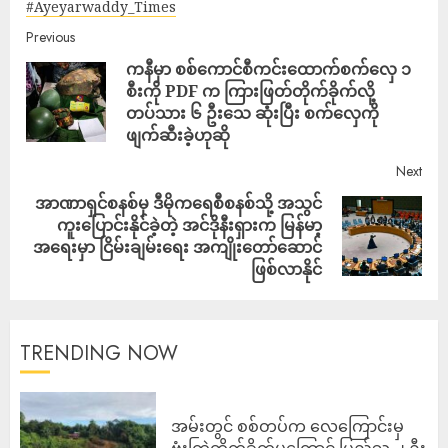
#Ayeyarwaddy_Times
Previous
ကနီမှာ စစ်ကောင်စီကင်းထောက်စက်လှေ ၁
စီးကို PDF က ကြားဖြတ်တိုက်ခိုက်လို့
တပ်သား ၆ ဦးသေ ဆုံးပြီး စက်လှေကို
ဖျက်ဆီးခဲ့ဟုဆို
Next
အာဏာရှင်စနစ်မှ ဒီမိုကရေစီစနစ်သို့ အသွင်
ကူးပြောင်းနိုင်ခဲ့တဲ့ အင်ဒိုနီးရှားက မြန်မာ့
အရေးမှာ ငြိမ်းချမ်းရေး အကျိုးတော်ဆောင်
ဖြစ်လာနိုင်
TRENDING NOW
‎အမ်းတွင် စစ်တပ်က လေကြောင်းမှ