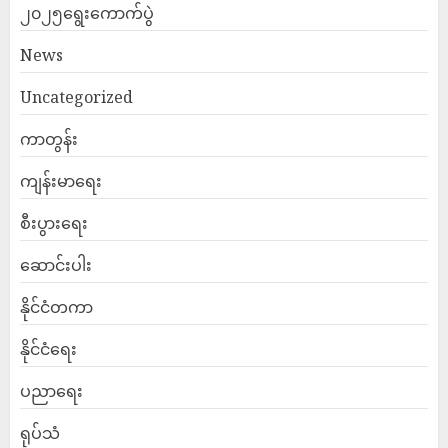
၂၀၂၅ရွေးကောက်ပွဲ
News
Uncategorized
ကာတွန်း
ကျန်းမာရေး
စီးပွားရေး
ဆောင်းပါး
နိုင်ငံတကာ
နိုင်ငံရေး
ပညာရေး
ရုပ်သံ