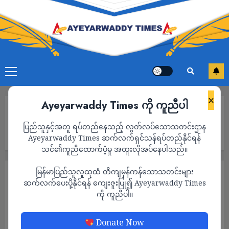
×
Ayeyarwaddy Times ကို ကူညီပါ
Home
မန္တလေး မြောင်လမ်းခွဲအနီးက စစ်ကောင်စီတပ်သားတွေ ဒရုန်းဖြင့်
ပြည်သူနှင့်အတူ ရပ်တည်နေသည့် လွတ်လပ်သောသတင်းဌာန
တိုက်ခိုက်ခံရလို့ အရာရှိ တစ်ဦးအပါအဝင် ၁၀ ဦးသေဆုံးပြီး ဒဏ်ရာရ
သူများပြား
Ayeyarwaddy Times ဆက်လက်ရှင်သန်ရပ်တည်နိုင်ရန်
သင်၏ကူညီထောက်ပံ့မှု အထူးလိုအပ်နေပါသည်။
မြန်မာပြည်သူလူထုထံ တိကျမှန်ကန်သောသတင်းများ
သတင်း
ဆက်လက်ပေးပို့နိုင်ရန် ကျေးဇူးပြု၍ Ayeyarwaddy Times
မန္တလေး မြောင်လမ်းခွဲအနီးက စစ်ကောင်စီ
ကို ကူညီပါ။
တပ်သားတွေ ဒရုန်းဖြင့်တိုက်ခိုက်ခံရလို့ အရာရှိ
တစ်ဦးအပါအဝင် ၁၀ ဦးသေဆုံးပြီး ဒဏ်ရာရ
Donate Now