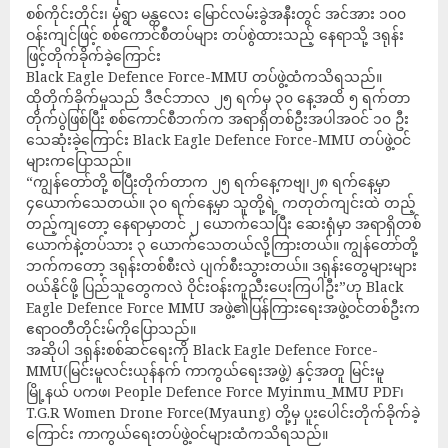
စစ်ကိုင်းတိုင်း၊ မုံရွာ မန္တလေး မြောင်လမ်းခွဲအနီးတွင် အင်အား ၁၀၀
ဝန်းကျင်ဖြင့် စစ်ကောင်စီတပ်များ တပ်စွဲထားသည့် နေရာသို့ ဒရုန်း
ဖြင့်တိုက်ခိုက်ခဲ့ကြောင်း
Black Eagle Defence Force-MMU တပ်ဖွဲ့ထံကသိရသည်။
ထိုတိုက်ခိုက်မှုသည် ဒီဇင်ဘာလ ၂၅ ရက်မှ ၃၀ နေ့အထိ ၅ ရက်တာ
တိုက်ပွဲဖြစ်ပြီး စစ်ကောင်စီဘက်က အရာရှိတစ်ဦးအပါအဝင် ၁၀ ဦး
သေဆုံးခဲ့ကြောင်း Black Eagle Defence Force-MMU တပ်ဖွဲ့ဝင်
များကပြောသည်။
“ကျွန်တော်တို့ စပြီးတိုက်တာက ၂၅ ရက်နေ့ကဗျ၊၂၈ ရက်နေ့မှာ
၄ယောက်သေတယ်။ ၃၀ ရက်နေ့မှာ သူတို့ရဲ့ ကတုတ်ကျင်းထဲ တည့်
တည့်ကျတော့ နေရာမှာတင် ၂ ယောက်သေပြီး ဆေးရုံမှာ အရာရှိတစ်
ယောက်နဲ့တပ်သား ၃ ယောက်သေတယ်လို့ကြားတယ်။ ကျွန်တော်တို့
ဘက်ကတော့ ဒရုန်းတစ်စီးလဲ ပျက်စီးသွားတယ်။ ဒရုန်းတွေများများ
ဝယ်နိုင်ဖို့ ပြည်သူတွေကလဲ ဝိုင်းဝန်းကူညီးပေးကြပါဦး”ဟု Black
Eagle Defence Force MMU အဖွဲ့၏ပြန်ကြားရေးအဖွဲ့ဝင်တစ်ဦးက
ဧရာဝတီတိုင်းမ်ကိုပြောသည်။
အဆိုပါ ဒရုန်းစစ်ဆင်ရေးကို Black Eagle Defence Force-
MMU(မြင်းမူလင်းယုန်နက် ကာကွယ်ရေးအဖွဲ့) နှင့်အတူ မြင်းမူ
မြို့နယ် ပကဖ၊ People Defence Force Myinmu_MMU PDF၊
T.G.R Women Drone Force(Myaung) တို့မှ ပူးပေါင်းတိုက်ခိုက်ခဲ့
ကြောင်း ကာကွယ်ရေးတပ်ဖွဲ့ဝင်များထံကသိရသည်။