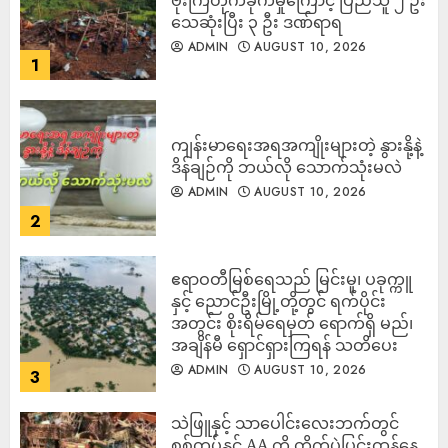
ဗုံးကြဲတိုက်ခိုက်မှုကြောင့် ပြည်သူ ၂ ဦး
သေဆုံးပြီး ၃ ဦး ဒဏ်ရာရ
ADMIN
AUGUST 10, 2026
1
ကျန်းမာရေးအရအကျိုးများတဲ့ နွားနို့နဲ့
ဒိန်ချဉ်ကို ဘယ်လို သောက်သုံးမလဲ
ADMIN
AUGUST 10, 2026
2
ဧရာဝတီမြစ်ရေသည် မြင်းမူ၊ ပခုက္ကူ
နှင့် ညောင်ဦးမြို့တို့တွင် ရက်ပိုင်း
အတွင်း စိုးရိမ်ရေမှတ် ရောက်ရှိ မည်၊
အချိန်မီ ရှောင်ရှားကြရန် သတိပေး
ADMIN
AUGUST 10, 2026
3
သဲဖြူနှင့် သာပေါင်းလေးဘက်တွင်
စစ်တပ်နှင့် AA တို့ တိုက်ပွဲပြင်းထန်‌နေ