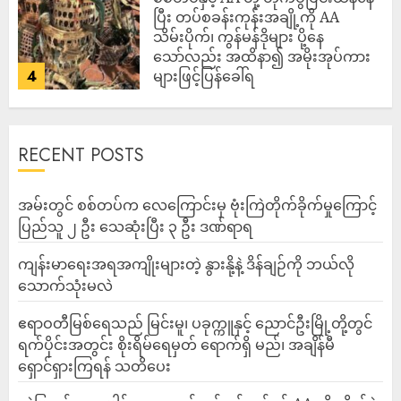
ပြီး တပ်စခန်းကုန်းအချို့ကို AA
သိမ်းပိုက်၊ ကွန်မန်ဒိုများ ပို့နေ
သော်လည်း အထိနာ၍ အမိုးအုပ်ကား
4
များဖြင့်ပြန်ခေါ်ရ
ADMIN
AUGUST 10, 2026
RECENT POSTS
‎အမ်းတွင် စစ်တပ်က လေကြောင်းမှ ဗုံးကြဲတိုက်ခိုက်မှုကြောင့်
ပြည်သူ ၂ ဦး သေဆုံးပြီး ၃ ဦး ဒဏ်ရာရ
ကျန်းမာရေးအရအကျိုးများတဲ့ နွားနို့နဲ့ ဒိန်ချဉ်ကို ဘယ်လို
သောက်သုံးမလဲ
ဧရာဝတီမြစ်ရေသည် မြင်းမူ၊ ပခုက္ကူနှင့် ညောင်ဦးမြို့တို့တွင်
ရက်ပိုင်းအတွင်း စိုးရိမ်ရေမှတ် ရောက်ရှိ မည်၊ အချိန်မီ
ရှောင်ရှားကြရန် သတိပေး