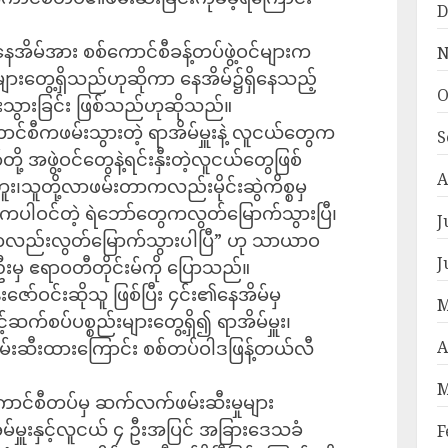
D
နေအိမ်အား စစ်ကောင်စီခန့်တပ်ဖွဲ့ဝင်များက
N
ျားတွေ့ရှိသည်ဟုဆိုကာ နေအိမ်၌ရှိနေသည့်
O
းဆီးသွားခြင်း ဖြစ်သည်ဟုဆိုသည်။
ာင်စီကဖမ်းသွားတဲ့ ရာအိမ်မှူးနဲ့ လူငယ်တွေက
S
့ အဖွဲ့ဝင်တွေနဲ့ရင်းနှီးတဲ့လူငယ်တွေဖြစ်
A
း၊သူတို့လာဖမ်းတာကလည်းမိုင်းဆွဲကိစ္စမှ
ကပါဝင်တဲ့ ရဲဘော်တွေကလွတ်မြောက်သွားပြီ၊
J
င်ကလည်းလွတ်မြောက်သွားပါပြီ” ဟု သာယာဝ
J
းမှ ဧရာဝတီတိုင်းမ်ကို ပြောသည်။
း​ဇော်ဝင်းဆိုသူ ဖြစ်ပြီး ၄င်း၏နေအိမ်မှ
M
ဆက်စပ်ပစ္စည်းများတွေ့ရှိ၍ ရာအိမ်မှူး၊
ဖမ်းဆီးထားကြောင်း စစ်တပ်ဝါဒဖြန့်တယ်လီ
A
M
ောင်စီတပ်မှ ဆက်လက်ဖမ်းဆီးမှုများ
မှူးနှင့်လူငယ် ၄ ဦးအပြင် အခြားဒေသခံ
F