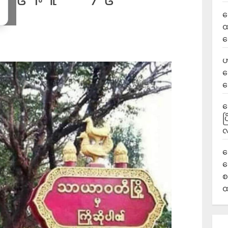
လ
ထ
ရ
ဟ
ဒ
ပ
‎
ပ
လ
ရ
လ
စ
ထ