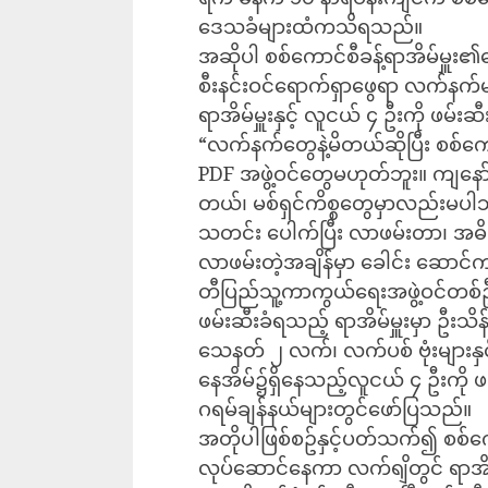
ဒေသခံများထံကသိရသည်။
အဆိုပါ စစ်ကောင်စီခန့်ရာအိမ်မှူး၏
စီးနင်းဝင်ရောက်ရှာဖွေရာ လက်နက်မ
ရာအိမ်မှူးနှင့် လူငယ် ၄ ဦးကို ဖမ်
“လက်နက်တွေနဲ့မိတယ်ဆိုပြီး စစ်ကေ
PDF အဖွဲ့ဝင်တွေမဟုတ်ဘူး။ ကျနော်တို
တယ်၊ မစ်ရှင်ကိစ္စတွေမှာလည်းမပါဘူ
သတင်း ပေါက်ပြီး လာဖမ်းတာ၊ အဓိ
လာဖမ်းတဲ့အချိန်မှာ ခေါင်း ဆော
တီပြည်သူ့ကာကွယ်ရေးအဖွဲ့ဝင်တစ်ဦ
ဖမ်းဆီးခံရသည့် ရာအိမ်မှူးမှာ ဦးသိန်
သေနတ် ၂ လက်၊ လက်ပစ် ဗုံးများနှင့်
နေအိမ်၌ရှိနေသည့်လူငယ် ၄ ဦးကို 
ဂရမ်ချန်နယ်များတွင်ဖော်ပြသည်။
အတိုပါဖြစ်စဥ်နှင့်ပတ်သက်၍ စစ်က
လုပ်ဆောင်နေကာ လက်ရျိတွင် ရာအိမ်