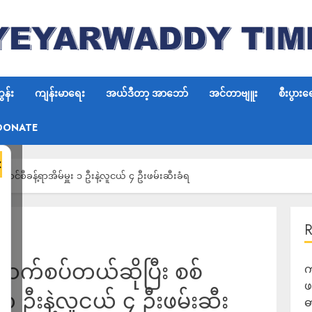
န်း
ကျန်းမာရေး
အယ်ဒီတာ့ အာဘော်
အင်တာဗျူး
စီးပွားရ
DONATE
×
စီခန့်ရာအိမ်မှူး ၁ ဦးနဲ့လူငယ် ၄ ဦးဖမ်းဆီးခံရ
ဆက်စပ်တယ်ဆိုပြီး စစ်
က
ဖ
 ၁ ဦးနဲ့လူငယ် ၄ ဦးဖမ်းဆီး
ဓ