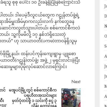
ံရသူ စုစု ပေါင်း ၁၀ ဦးခန့်ရှိပြီဖြစ်ကြောင်းသိ
J
တယ်၊ ဒါပေမဲ့ဒီလူငယ်တွေက ဂဠုန်တပ်ဖွဲ့ရဲ့
D
၊ ရာအိမ်မှူးအိမ်မှာကလည်းလက် နက်တွေခန
N
 ဆောင်ကလွတ်သွားပါတယ်၊ စစ်ကောင်စီကလဲ
 သူ့ကိုမမိလို့ ၁၇ နှစ်ဘဲရှိသေးတဲ့
O
ားတယ်” ဟု သာယာဝတီ(ပကဖ)တာဝန်ရှိသူမှ
S
မြို့နယ်၊ ထန်းပင်ကုန်းကျေးရွာမှ ပျူစော
A
ီ(ဂဠုန်)တပ်ဖွဲ့၊ အဖွဲ့ ၂ မှရှင်းလင်းခဲ့ပြီး
ဆေးမှုများပိုမိုလုပ်ဆောင်လာကြောင်း
J
J
Next
M
ာင်
မအူပင်မြို့တွင် စစ်ကောင်စီက
ပရဟိတအသင်းများ
A
ထီး
မှတ်ပုံတင်ဖို့ ၁ သင်းကို ငွေ ၃
 PDF
သိန်း တောင်းနေ
M