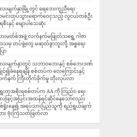
ေးမျက်နှာမြို့တွင် ရေဘေးကူညီရေး
မင်းထုပ်သွားရောက်ဝေငှသည့် လူငယ်တစ်ဦး
ေစီးနှင့် မျောပါသေဆုံး
ားမတ်စ်အဖွဲ့ လက်နက်မဖြုတ်သရွေ့ ဂါဇာ
ေသမှ တပ်ဖွဲ့တွေ မဆုတ်ခွာဘူးလို့ အစ္စရေး
ြော
လေးမျက်နှာတွင် သဘာဝဘေးနှင့် စစ်ဘေးဒဏ်
ြိုင်၍ခံနေရချိန် စစ်တပ်က လေကြောင်းနှင့်
က်နက် ကြီးတိုက်ခိုက်မှု တိုးလုပ်လာ
ွေးတုအစိုးရစစ်တပ်က AA ကို ကြည်း၊ ရေ၊
ေဖြင့်အပြင်းအထန်ရင်ဆိုင်နေသော်လည်း
စ်ရှုံးနေ၍ အရပ်သားပြည်သူကို ရည်ရွယ်ချက်
ား ဗုံးကြဲသတ်ဖြတ်လာ