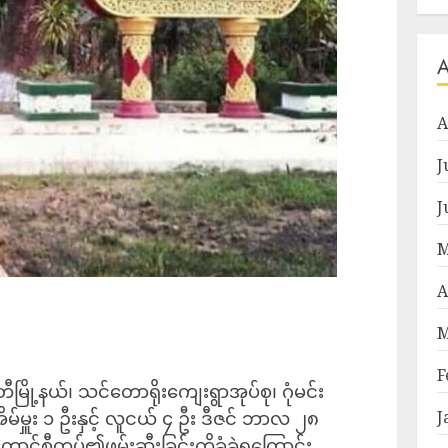
A
J
J
M
A
M
F
မြို့နယ်၊ သင်တောရိုးကျေးရွာအုပ်စု၊ ဂုံမင်း
မ်မှူး ၁ ဦးနှင့် လူငယ် ၄ ဦး ဒီဇင် ဘာလ ၂၈
J
ာင်စီတပ်၏ဖမ်းဆီးခြင်းကိုခံခဲ့ရကြောင်း