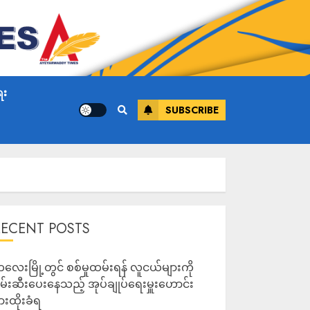
ေး
SUBSCRIBE
RECENT POSTS
လေးမြို့တွင် စစ်မှုထမ်းရန် လူငယ်များကို
မ်းဆီးပေးနေသည့် အုပ်ချုပ်ရေးမှူးဟောင်း
ားထိုးခံရ