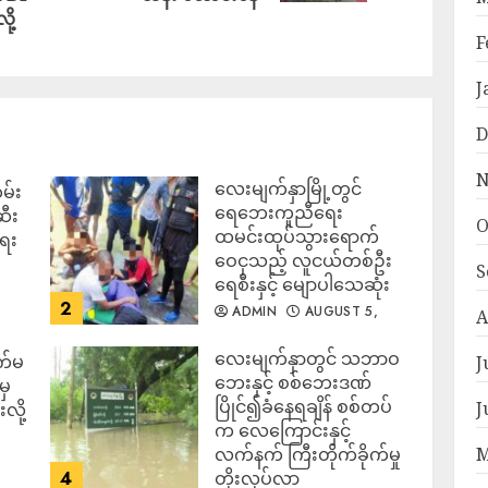
ို့
F
J
D
N
လေးမျက်နှာမြို့တွင်
မ်း
ရေဘေးကူညီရေး
ဆီး
O
ထမင်းထုပ်သွားရောက်
ရေး
ဝေငှသည့် လူငယ်တစ်ဦး
S
ရေစီးနှင့် မျောပါသေဆုံး
2
ADMIN
AUGUST 5,
A
2026
‎လေးမျက်နှာတွင် သဘာဝ
က်မ
J
ဘေးနှင့် စစ်ဘေးဒဏ်
မှ
ပြိုင်၍ခံနေရချိန် စစ်တပ်
J
လို့
က လေကြောင်းနှင့်
လက်နက် ကြီးတိုက်ခိုက်မှု
M
4
တိုးလုပ်လာ