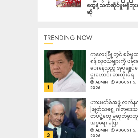
တွေနဲ့ သက်ဆိုင်မှုမရှိဘူးလ
ဆို
TRENDING NOW
ကလေးမြို့တွင် စစ်မှုထ
ရန် လူငယ်များကို ဖမ်း
ပေးနေသည့် အုပ်ချုပ်
မှူးဟောင်း ဓားထိုးခံရ
ADMIN
AUGUST 5,
1
2026
ဟားမတ်စ်အဖွဲ့ လက်န
ဖြုတ်သရွေ့ ဂါဇာဒေသ
တပ်ဖွဲ့တွေ မဆုတ်ခွာဘူး
အစ္စရေး ပြော
ADMIN
AUGUST 5,
3
2026