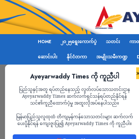
HOME
၂၀၂၅ရွေးကောက်ပွဲ
သတင်း
ကာတွ
ဆောင်းပါး
နိုင်ငံတကာ
အမျိုးသမီးကဏ္ဍ
Ayeyarwaddy Times ကို ကူညီပါ
Home
သာယာဝတီမှာ PDFနဲ့ဆက်စပ်တယ်ဆိုပြီး စစ်ကောင်
ပြည်သူနှင့်အတူ ရပ်တည်နေသည့် လွတ်လပ်သောသတင်းဌာန
Ayeyarwaddy Times ဆက်လက်ရှင်သန်ရပ်တည်နိုင်ရန်
သင်၏ကူညီထောက်ပံ့မှု အထူးလိုအပ်နေပါသည်။
သတင်း
မြန်မာပြည်သူလူထုထံ တိကျမှန်ကန်သောသတင်းများ ဆက်လက်
သာယာဝတီမှာ PDFနဲ့
ပေးပို့နိုင်ရန် ကျေးဇူးပြု၍ Ayeyarwaddy Times ကို ကူညီပါ။
ကောင်စီခန့်ရာအိမ်မှူး