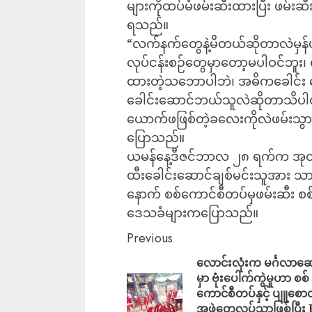
များကိုထပ်မံဖမ်းဆီးထားပြီး ဖမ်းဆီးခ
ရသည်။
“လက်နက်တွေနဲ့မိတယ်ဆိုတာလဲမှန်ပါ
လုပ်ငန်းစဉ်တွေမှာတော့မပါဝင်ဘူး
ထားတဲ့သဘောပါဘဲ၊ အဓိကခေါင်း
ခေါင်းဆောင်ဘယ်သူလဲဆိုတာသိပါတယ်၊
ယောက်ဖဖြစ်တဲ့ခလေးကိုလဲဖမ်းသွ
ပြောသည်။
ယမန်နေ့ဒီဇင်ဘာလ ၂၈ ရက်က အုတ်ဖို
ထီးခေါင်းဆောင်ချစ်မင်းသူအား သာယာဝတ
နောက် စစ်ကောင်စီတပ်မှဖမ်းဆီး စစ်
ဒေသခံများကပြောသည်။
Previous
လောင်းလုံးက မင်္ဂလာဆေ
မှာ ဗုံးပေါက်ကွဲမှုဟာ စစ်
ကောင်စီတပ်နှင့် ပျူစော
အဖွဲ့တွေလုပ်သာဖြစ်ပြီး