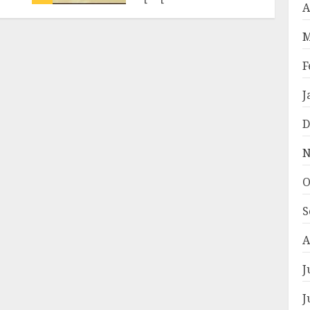
A
ADMIN
AUGUST 5,
2026
M
F
J
D
N
O
S
A
J
J