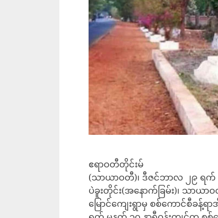
ဧရာဝတီတိုင်းမ်
(သာယာဝတီ)၊ ဒီဇင်ဘာလ ၂၉ ရက်
ပဲခူးတိုင်း(အနောက်ခြမ်း)၊ သာယာဝတီ
မြောင်ကျေးရွာမှ စစ်ကောင်စီခန့်ရာအိ
ရက် မနက် ၁၀ နာရီဝန်းကျင်က စစ်ကေ