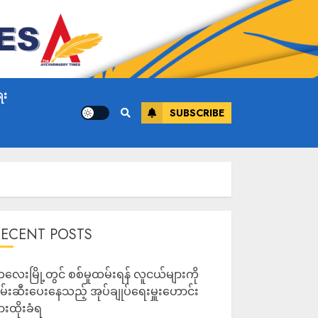
ေး
SUBSCRIBE
RECENT POSTS
လေးမြို့တွင် စစ်မှုထမ်းရန် လူငယ်များကို
မ်းဆီးပေးနေသည့် အုပ်ချုပ်ရေးမှူးဟောင်း
ားထိုးခံရ