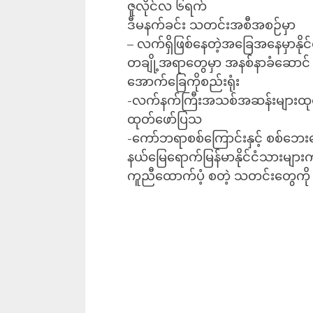
ဇူလိုင်လ ၆ရက်
ဒီမနက်ခင်း သတင်းအစီအစဉ်မှာ
– လက်ရှိဖြစ်နေတဲ့အခြေအနေမှာနိုင်င
တချို့အရာတွေမှာ အနစ်နာခံဆောင် ရွ
အောက်ခြေကိုစည်းရုံး
-လက်နက်ကြီးအသစ်အဆန်းများထုတ်
ထုတ်ဖော်ပြသ
-ကော်ဘရာစစ်ကြောင်းနှင့် စစ်ဘေး
နယ်မြေရောက်မြန်မာနိုင်ငံသားများက ဘ
ကူညီထောက်ပံ့ စတဲ့ သတင်းတွေကို 