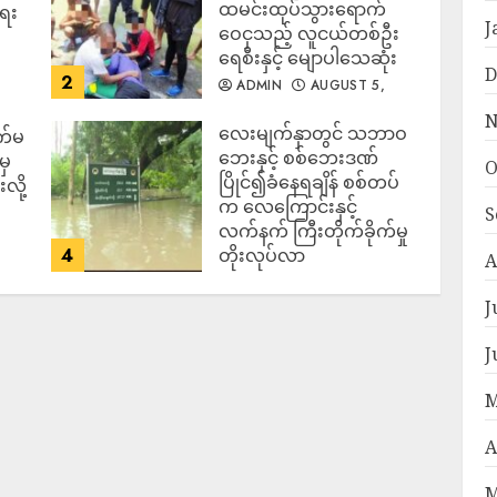
ထမင်းထုပ်သွားရောက်
ရေး
J
ဝေငှသည့် လူငယ်တစ်ဦး
ရေစီးနှင့် မျောပါသေဆုံး
D
2
ADMIN
AUGUST 5,
2026
N
‎လေးမျက်နှာတွင် သဘာဝ
က်မ
ဘေးနှင့် စစ်ဘေးဒဏ်
မှ
O
ပြိုင်၍ခံနေရချိန် စစ်တပ်
လို့
က လေကြောင်းနှင့်
S
လက်နက် ကြီးတိုက်ခိုက်မှု
4
တိုးလုပ်လာ
A
ADMIN
AUGUST 5,
2026
J
J
M
A
M