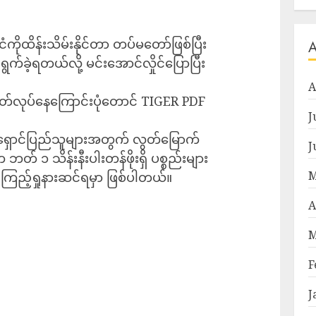
ံကိုထိန်းသိမ်းနိုင်တာ တပ်မတော်ဖြစ်ပြီး
က်ခဲ့ရတယ်လို့ မင်းအောင်လှိုင်ပြောပြီး
A
လုပ်နေကြောင်းပုံတောင် TIGER PDF
J
ရှောင်ပြည်သူများအတွက် လွတ်မြောက်
J
တ် ၁ သိန်းနီးပါးတန်ဖိုးရှိ ပစ္စည်းများ
M
ကြည့်ရှုနားဆင်ရမှာ ဖြစ်ပါတယ်။
A
M
F
J