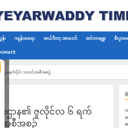
န်း
ကျန်းမာရေး
အယ်ဒီတာ့ အာဘော်
အင်တာဗျူး
စီးပွားရ
DONATE
×
နေ့ မနက်ပိုင်း သတင်းအစီအစဉ်
်းဌာန၏ ဇူလိုင်လ ၆ ရက်
က
ဖ
်းအစီအစဉ်
ဓ