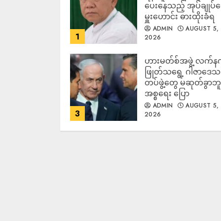
ပေးနေသည့် အုပ်ချုပ်
မှူးဟောင်း ဓားထိုးခံရ
ADMIN
AUGUST 5,
1
2026
ဟားမတ်စ်အဖွဲ့ လက်န
ဖြုတ်သရွေ့ ဂါဇာဒေသ
တပ်ဖွဲ့တွေ မဆုတ်ခွာဘူး
အစ္စရေး ပြော
ADMIN
AUGUST 5,
3
2026