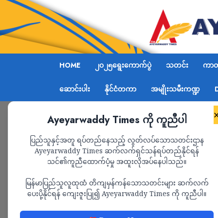
HOME
၂၀၂၅ရွေးကောက်ပွဲ
သတင်း
ကာတွ
ဆောင်းပါး
နိုင်ငံတကာ
အမျိုးသမီးကဏ္ဍ
Ayeyarwaddy Times ကို ကူညီပါ
Home
ဧရာဝတီတိုင်းမ်သတင်းဌာန၏ ဇူလိုင်လ ၆ ရက်
ပြည်သူနှင့်အတူ ရပ်တည်နေသည့် လွတ်လပ်သောသတင်းဌာန
Ayeyarwaddy Times ဆက်လက်ရှင်သန်ရပ်တည်နိုင်ရန်
သင်၏ကူညီထောက်ပံ့မှု အထူးလိုအပ်နေပါသည်။
ရုပ်သံ
သတင်း
မြန်မာပြည်သူလူထုထံ တိကျမှန်ကန်သောသတင်းများ ဆက်လက်
ဧရာဝတီတိုင်းမ်သတင
ပေးပို့နိုင်ရန် ကျေးဇူးပြု၍ Ayeyarwaddy Times ကို ကူညီပါ။
နေ့ မနက်ပိုင်း သတင