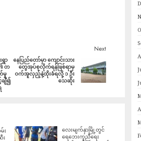
D
N
O
S
Next
A
ရွာ
နေပြည်တော်မှာ ကျောင်းသား
်၏ တ
တွေအုပ်စုလိုက်ရန်ဖြစ်ရာမှ
J
်မှု
ဝက်အူလှည့်နဲ့ထိုးခံရလို့ ၁ ဦး
့ချီ၍
သေဆုံး
J
ရ
M
A
M
လေးမျက်နှာမြို့တွင်
မ်း
F
ရေဘေးကူညီရေး
ဆီး