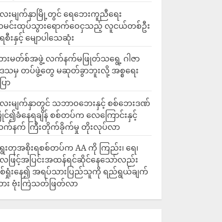
ေးမျက်နှာမြို့တွင် ရေဘေးကူညီရေး
မင်းထုပ်သွားရောက်ဝေငှသည့် လူငယ်တစ်ဦး
ေစီးနှင့် မျောပါသေဆုံး
ားမတ်စ်အဖွဲ့ လက်နက်မဖြုတ်သရွေ့ ဂါဇာ
ေသမှ တပ်ဖွဲ့တွေ မဆုတ်ခွာဘူးလို့ အစ္စရေး
ြော
လေးမျက်နှာတွင် သဘာဝဘေးနှင့် စစ်ဘေးဒဏ်
ြိုင်၍ခံနေရချိန် စစ်တပ်က လေကြောင်းနှင့်
က်နက် ကြီးတိုက်ခိုက်မှု တိုးလုပ်လာ
ွေးတုအစိုးရစစ်တပ်က AA ကို ကြည်း၊ ရေ၊
ေဖြင့်အပြင်းအထန်ရင်ဆိုင်နေသော်လည်း
စ်ရှုံးနေ၍ အရပ်သားပြည်သူကို ရည်ရွယ်ချက်
ား ဗုံးကြဲသတ်ဖြတ်လာ