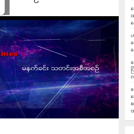
လ
ထ
ရ
ဟ
ဒ
ပ
‎
ပ
လ
ရ
လ
စ
ထ