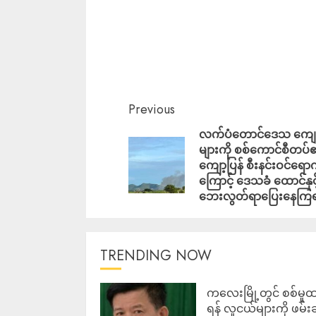
Previous
လက်ပံတောင်ဒေသ ကျေး
များကို စစ်ကောင်စီတပ
ကျော့ပြန် စီးနင်းဝင်ရောက
ကြောင့် ဒေသခံ ထောင်နှင်
ဘေးလွတ်ရာပြေးနေကြ
TRENDING NOW
ကလေးမြို့တွင် စစ်မှုထ
ရန် လူငယ်များကို ဖမ်း