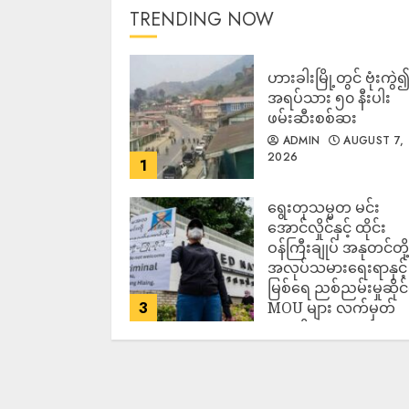
TRENDING NOW
ဟားခါးမြို့တွင် ဗုံးကွဲ
အရပ်သား ၅၀ နီးပါး
ဖမ်းဆီးစစ်ဆး
ADMIN
AUGUST 7,
2026
1
ရွေးတုသမ္မတ မင်း
အောင်လှိုင်နှင့် ထိုင်း
ဝန်ကြီးချုပ် အနုတင်တို့
အလုပ်သမားရေးရာနှင့်
မြစ်ရေ ညစ်ညမ်းမှုဆိုင
3
MOU များ လက်မှတ်
ရေးထိုး
ADMIN
AUGUST 7,
2026