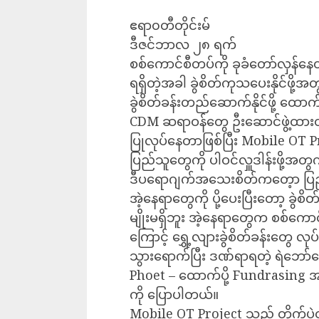
ဧရာ၀တီတိုင်းမ်
ဒီဇင်ဘာလ ၂၈ ရက်
စစ်ကောင်စီတပ်ကို ခုခံတော်လှန်နေ
ရရှိတဲ့အခါ ခွဲစိတ်ကုသပေးနိုင်ဖို
ခွဲစိတ်ခန်းတည်ဆောက်နိုင်ဖို့ ထော
CDM ဆရာဝန်တွေ ဦးဆောင်ဖွဲ့ထားတဲ့
ပြုလုပ်နေတာဖြစ်ပြီး Mobile OT 
ပြည်သူတွေကို ပါဝင်လှူဒါန်းဖို့အ
ဒီပရောဂျက်အသေးစိတ်ကတေ့ာ ပြ
အဲ့နေရာတွေကို ပို့ပေးပြီးတော့ ခွဲ
မျိုးမရှိဘူး အဲ့နေရာတွေက စစ်ကော
ကြောင့် ရွှေ့လျားခွဲစိတ်ခန်းတွေ လု
သွားရောက်ပြီး ဒဏ်ရာရတဲ့ ရဲဘော်တွေက
Phoet – ထောက်ပို့ Fundrasing အဖ
ကို ပြောပါတယ်။
Mobile OT Project သည် တိုက်ပွ