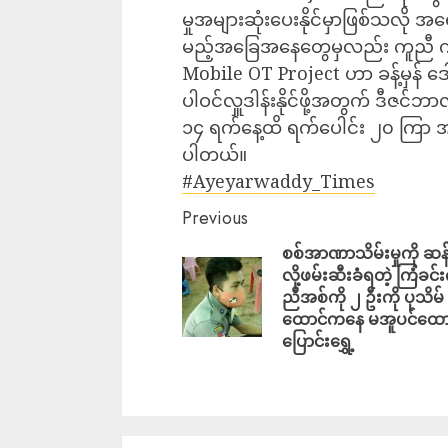
မှုအများဆုံးပေးနိုင်မှာဖြစ်သလို အရ
မည့်အခြေအနေတွေမှလည်း ကူညီ ကယ်
Mobile OT Project ဟာ ခန့်မှန် ဒ
ပါဝင်လှူဒါန်းနိုင်ဖို့အတွက် ဒီဇင
၁၄ ရက်နေ့ထိ ရက်ပေါင်း ၂၀ ကြာ အ
ပါတယ်။
#Ayeyarwaddy_Times
Previous
စစ်အာဏာသိမ်းမှုကို ဆန်
လို့ဖမ်းဆီးခံရတဲ့ ကြံခင်
ညီအစ်ကို ၂ ဦးကို ပုသိမ်
ထောင်ကနေ မအူပင်ထောင်
ပြောင်းရွှေ့