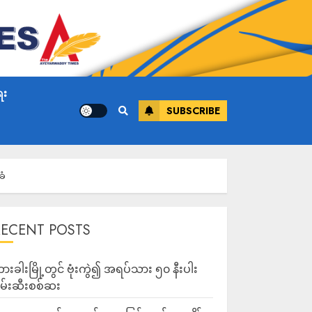
ေး
SUBSCRIBE
ခံ
RECENT POSTS
ားခါးမြို့တွင် ဗုံးကွဲ၍ အရပ်သား ၅၀ နီးပါး
မ်းဆီးစစ်ဆး