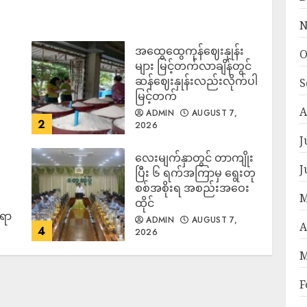
N
အထွေထွေကုန်ဈေးနှုန်း
O
၍
များ မြင့်တက်လာချိန်တွင်
ဆန်ဈေးနှုန်းလည်းလိုက်ပါ
S
မြင့်တက်
A
ADMIN
AUGUST 7,
2
2026
J
လေးမျက်နှာတွင် တာကျိုး
J
ပြီး ၆ ရက်အကြာမှ ရွေးတု
စစ်အစိုးရ အစည်းအဝေး
M
ထိုင်
်ရာ
ADMIN
AUGUST 7,
A
4
2026
M
F