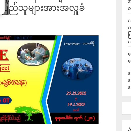
အ
 ပြည်သူများအားအလှူခံ
တ
ရ
ဝ
မ
ရ
လ
ရ
ခ
ဟ
က