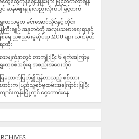
ထွေထွေကုန်ဈေးနှုန်းများ မြင့်တက်လာချိန်
ွင် ဆန်ဈေးနှုန်းလည်းလိုက်ပါမြင့်တက်
ွေးတုသမ္မတ မင်းအောင်လှိုင်နှင့် ထိုင်း
န်ကြီးချုပ် အနုတင်တို့ အလုပ်သမားရေးရာနှင့်
ြစ်ရေ ညစ်ညမ်းမှုဆိုင်ရာ MOU များ လက်မှတ်
ေးထိုး
ေးမျက်နှာတွင် တာကျိုးပြီး ၆ ရက်အကြာမှ
ွေးတုစစ်အစိုးရ အစည်းအဝေးထိုင်
ြေထောက်ပြတ်၍ပြန်လာသည့် စစ်သား
ောင်းက ပြည်သူ့စစ်မှုထမ်းအကြောင်းပြပြီး
ျောင်းကုန်းမြို့တွင် ငွေတောင်းနေ
ARCHIVES