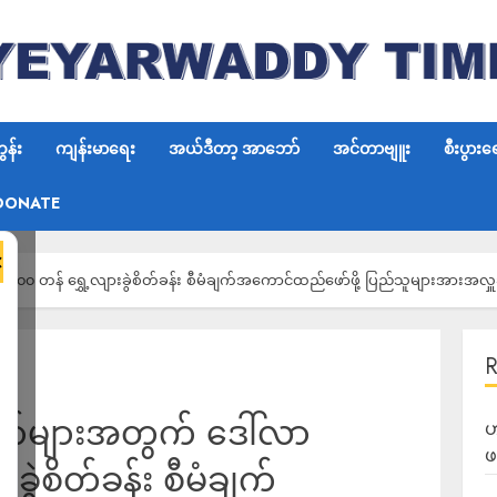
န်း
ကျန်းမာရေး
အယ်ဒီတာ့ အာဘော်
အင်တာဗျူး
စီးပွားရ
DONATE
×
၀၀ တန် ရွှေ့လျားခွဲစိတ်ခန်း စီမံချက်အကောင်ထည်ဖော်ဖို့ ပြည်သူများအားအလှူ
ော်များအတွက် ဒေါ်လာ
ဟ
ဖ
ွဲစိတ်ခန်း စီမံချက်