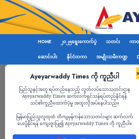
HOME
၂၀၂၅ရွေးကောက်ပွဲ
သတင်း
ကာတွ
ဆောင်းပါး
နိုင်ငံတကာ
အမျိုးသမီးကဏ္ဍ
Ayeyarwaddy Times ကို ကူညီပါ
Home
ရှေ့တန်းရောက် ရဲဘော်များအတွက် ဒေါ်လာ ၆၀၀
ပြည်သူနှင့်အတူ ရပ်တည်နေသည့် လွတ်လပ်သောသတင်းဌာန
Ayeyarwaddy Times ဆက်လက်ရှင်သန်ရပ်တည်နိုင်ရန်
သင်၏ကူညီထောက်ပံ့မှု အထူးလိုအပ်နေပါသည်။
သတင်း
မြန်မာပြည်သူလူထုထံ တိကျမှန်ကန်သောသတင်းများ ဆက်လက်
ရှေ့တန်းရောက် ရဲဘ
ပေးပို့နိုင်ရန် ကျေးဇူးပြု၍ Ayeyarwaddy Times ကို ကူညီပါ။
၆၀၀၀၀ တန် ရွှေ့လျားခ