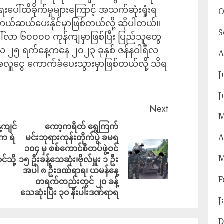
ေးပေါ်ထိခိုက်မှုများကြောင့် အသက်ဆုံးရှုံးရ
O
ဆယ်ပေးနိုင်မှာဖြစ်တယ်လို့ ဆိုပါတယ်။
S
ေါ်လာ ၆၀၀၀၀ ကုန်ကျမှာဖြစ်ပြီး ပြည်သူတွေ
်ဘာလ ၂၅ ရက်နေ့ကနေ ၂၀၂၃ ခုနှစ် ဇန်နဝါရီလ
A
လှူငွေ ကောက်ခံပေးသွားမှာဖြစ်တယ်လို့ သိရ
J
J
Next
M
့ကျင်
ကော့ကရိတ် ရွှေကြက်
းက ရဲ
မင်းဘုရားကုန်းတိုက်ပွဲ ခမရ
A
၁၀၄ မှ စစ်ကောင်စီတပ်ဖွဲ့ဝင်
M
သို့
၁၅ ဦးခန့်သေဆုံး၊ဗိုလ်မှူး ၁ ဦး
အပါ ၈ ဦးဒဏ်ရာရ၊ ယမန်နေ့
F
တရက်တည်းတွင် ၂၀ ခန့်
သေဆုံးပြီး ၃၀ နီးပါးဒဏ်ရာရ
J
D