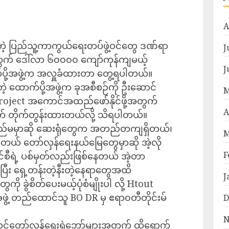
A
တဲ့ ပြည်သူ့ကာကွယ်ရေးတပ်ဖွဲ့ဝင်တွေ ဒဏ်ရာ
J
့အတွက် ဒေါ်လာ ၆၀၀၀၀ ကျော်ကုန်ကျမယ့်
J
က်ပို့အဖွဲ့က အလှူခံထားတာ တွေ့ရပါတယ်။
 ထောက်ပို့အဖွဲ့က ခုအစီစဉ်ကို ဦးဆောင်
M
Project အကောင်အထည်ဖော်နိုင်ဖို့အတွက်
A
တွက် တိုက်တွန်းထားတယ်လို့ သိရပါတယ်။
ည်မမှာဆို ဆေးရုံတွေက အတည်တကျရှိတယ်၊
M
စိတ်တယ် တော်လှန်ရေးနယ်မြေတွေမှာဆို အဲ့လို
F
င်စီရဲ့ ပစ်မှတ်လည်းဖြစ်နေတယ် အဲ့တာ
ပ်ပြီး ရှေ့တန်းတဲ့နီးတဲ့နေရာတွေအထိ
J
ို ခွဲစိတ်ပေးမယ့်ပုံစံမျိုးပါ လို့ Htout
ွဲ့ တည်ထောင်သူ BO DR မှ ဧရာ၀တီတိုင်းမ်
D
N
ဲဝင်တော်လှန်ရေးရဲဘော်များအတွက် ထိရောက်