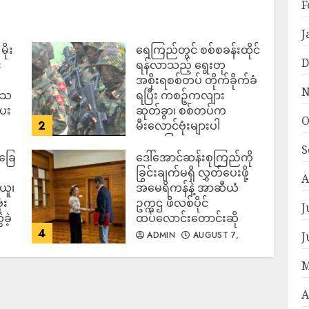
F
J
ိုး
ရေကြည်တွင် စစ်စခန်းထိုင်
D
း
ရန်လာသည့် ရွေးတု
အစိုးရစစ်တပ် တိုက်ခိုက်ခံ
N
ဒေသ
ရပြီး ကစဉ့်ကလျား
ပေး
ဆုတ်ခွာ၊ စစ်တပ်က
O
2
မီးလောင်ဗုံးများပါ
အသုံးပြုလာ
S
်ခြေ
ဒေါ်အောင်ဆန်းစုကြည်ကို
ADMIN
AUGUST 7,
2026
ခြွင်းချက်မရှိ လွှတ်ပေးဖို့
A
ယူ၊
အမေရိကန်နဲ့ အာဆီယံ
ံး
ဥက္ကဌ ဖိလစ်ပိုင်
J
ခဲ့
ထပ်လောင်းတောင်းဆို
4
J
ADMIN
AUGUST 7,
2026
M
A