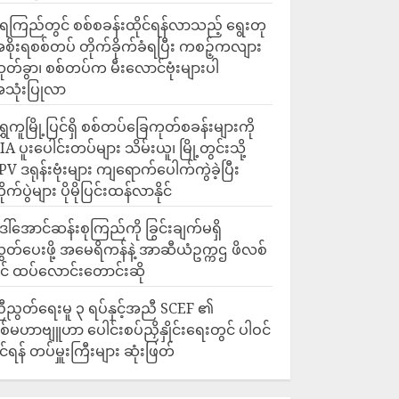
ေကြည်တွင် စစ်စခန်းထိုင်ရန်လာသည့် ရွေးတု
စိုးရစစ်တပ် တိုက်ခိုက်ခံရပြီး ကစဉ့်ကလျား
ုတ်ခွာ၊ စစ်တပ်က မီးလောင်ဗုံးများပါ
သုံးပြုလာ
ရွှေကူမြို့ပြင်ရှိ စစ်တပ်ခြေကုတ်စခန်းများကို
IA ပူးပေါင်းတပ်များ သိမ်းယူ၊ မြို့တွင်းသို့
PV ဒရုန်းဗုံးများ ကျရောက်ပေါက်ကွဲခဲ့ပြီး
ိုက်ပွဲများ ပိုမိုပြင်းထန်လာနိုင်
ေါ်အောင်ဆန်းစုကြည်ကို ခြွင်းချက်မရှိ
ွှတ်ပေးဖို့ အမေရိကန်နဲ့ အာဆီယံဥက္ကဌ ဖိလစ်
ိုင် ထပ်လောင်းတောင်းဆို
ီညွတ်ရေးမူ ၃ ရပ်နှင့်အညီ SCEF ၏
စ်မဟာဗျူဟာ ပေါင်းစပ်ညှိနှိုင်းရေးတွင် ပါဝင်
ိုင်ရန် တပ်မှူးကြီးများ ဆုံးဖြတ်