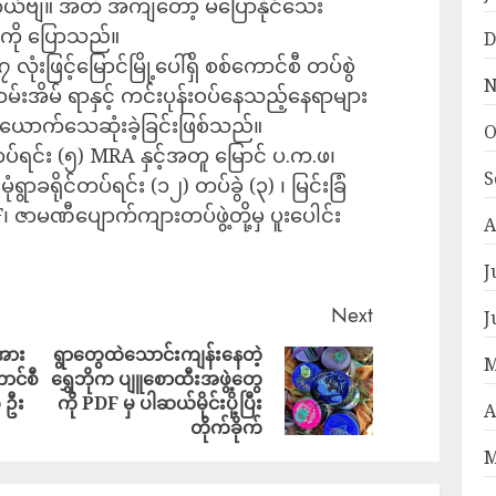
ုင်တယ်ဗျ။ အတိ အကျတော့ မပြောနိုင်သေး
်ကို ပြောသည်။
D
ံးဖြင့်မြောင်မြို့ပေါ်ရှိ စစ်​ကောင်စီ တပ်စွဲ
N
ထမ်းအိမ် ရာနှင့် ကင်းပုန်းဝပ်နေသည့်နေရာများ
း ၃ ယောက်သေဆုံးခဲ့ခြင်းဖြစ်သည်။
O
တပ်ရင်း (၅) MRA နှင့်အတူ မြောင် ပ.က.ဖ၊
S
ရွာခရိုင်တပ်ရင်း (၁၂) တပ်ခွဲ (၃) ၊ မြင်းခြံ
၊ ဇာမဏီပျောက်ကျားတပ်ဖွဲ့တို့မှ ပူးပေါင်း
A
J
Next
J
းအား
ရွာတွေထဲသောင်းကျန်းနေတဲ့
M
ာင်စီ
ရွှေဘိုက ပျူစောထီးအဖွဲ့တွေ
၃ ဦး
ကို PDF မှ ပါဆယ်မိုင်းပို့ပြီး
A
တိုက်ခိုက်
M