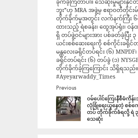
ခိုက်ခဲ့ကြတာပါ။ သေဆုံးမှုများနိ
ဘူး”ဟု MRA အဖွဲ့မှ ဧရာဝတီတိုင်းမ
တိုက်ခိုက်မှုအတွင်း လက်နက်ကြီး ၆၇ လု
ထားသည့် ရဲစခန်း၊ ထွေအုပ်ရုံး၊ ဝန်
ရှိ တပ်ဖွဲ့ဝင်များအား ပစ်ခတ်ခဲ့ပြီ
ယင်းစစ်ဆေးရေးကို စစ်ကိုင်းခရိုင်
မန္တလေးခရိုင်တပ်ရင်း (၆) MNPDF၊ မုံ
ခရိုင်တပ်ရင်း (၆) တပ်ခွဲ (၁) NYSGF
တိုက်ခိုက်ခဲ့ကြကြောင်း သိရှိရသည်။
#Ayeyarwaddy_Times
Previous
ဝမ်ပေါင်ကြေးနီစီမံကိန်
လုံခြုံရေးယူနေတဲ့ စစ်ကေ
တပ် တိုက်ခိုက်ခံရလို့ ရဲ 
သေဆုံး