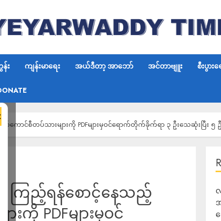
န်း
ကျန်းမာရေး
အယ်ဒီတာ့ အာဘော်
အင်တာဗျူး
စီးပွားရ
DONATE
×
့ စစ်ကောင်စီတပ်သားများကို PDFများမှဝင်ရောက်တိုက်ခိုက်ရာ ၃ ဦးသေဆုံးပြီး ၅
ဲ ကြည့်ရန်စောင့်နေသည့်
လ
အ
ားကို PDFများမှဝင်
ရ