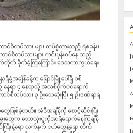
A
 စစ်ကောင်စီတပ်သား များ တပ်စွဲထားသည့် ရဲစခန်း၊
စ်ကောင်စီတပ်သားများ ကင်းပုန်းဝပ်နေ သည့်
J
နက်တိုက် ခိုက်ခဲ့ကြကြောင်း ဒေသကာကွယ်ရေး
J
ခွဲအချိန်ခန့်က မြောင်မြို့ပေါ်ရှိ စစ်
M
 နေရာ ၄ နေရာသို့ အလစ်ငိုက်ဝင်ရောက်
A
်ကောင်စီတပ်သား ၃ ဦးသေဆုံးပြီး ၅ ဦး‌ဒဏ်ရာရ
M
ေဖြစ်ခဲ့တယ်။ အဲဒီအချိန်ကို စောင့်ဆိုင်းပြီး
်ခွေးတွေက ဘောလုံးပွဲကိုအာရုံရောက်နေကြချိန်
F
်ကြီးနဲ့ရော လက်နက် ငယ်တွေနဲ့ရော တိုက်
J