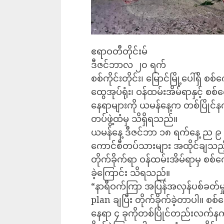
ဧရာဝတီတိုင်းမ်
ဒီဇင်ဘာလ ၂၀ ရက်
စစ်ကိုင်းတိုင်း၊ မြောင်မြို့ပေါ်ရှိ
ထွေအုပ်ရုံး၊ ဝန်ထမ်းအိမ်ရာနှင့် စ
နေရာများကို ယမန်နေ့က တစ်ပြိုင်
တပ်ဖွဲ့ထံမှ သိရှိရသည်။
ယမန်နေ့ ဒီဇင်ဘာ ၁၈ ရက်နေ့ ည ၉ နာရီ
ကောင်စီတပ်သားများ အထိုင်ချသည့်
တိုက်ခိုက်ရာ ဝန်ထမ်းအိမ်ရာမှ စစ
ခဲ့ကြောင်း သိရသည်။
“နာရီဝက်ကြာ အပြန်အလှန်ပစ်ခတ်မှုတွ
plan ချပြီး တိုက်ခိုက်ခဲ့တာပါ။ စစ
နေရာ ၄ ခုကိုတစ်ပြိုင်တည်းလက်နက