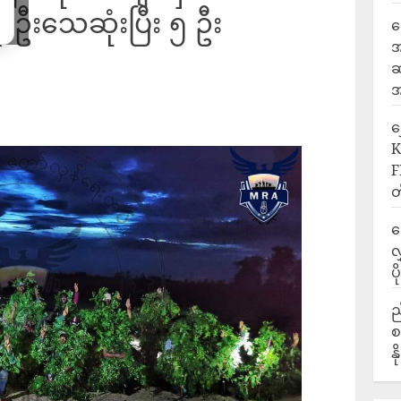
 ဦးသေဆုံးပြီး ၅ ဦး
ရ
အ
ဆ
အ
‎
K
F
တ
ဒ
လ
ပ
ည
စ
န