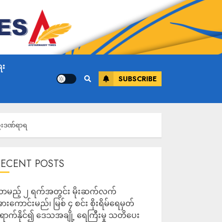
ေး
SUBSCRIBE
 ဦးဒဏ်ရာရ
RECENT POSTS
ာမည့် ၂ ရက်အတွင်း မိုးဆက်လက်
ားကောင်းမည်၊ မြစ် ၄ စင်း စိုးရိမ်ရေမှတ်
ောက်နိုင်၍ ဒေသအချို့ ရေကြီးမှု သတိပေး