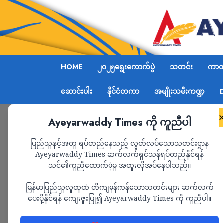
HOME
၂၀၂၅ရွေးကောက်ပွဲ
သတင်း
ကာတွ
ဆောင်းပါး
နိုင်ငံတကာ
အမျိုးသမီးကဏ္ဍ
Ayeyarwaddy Times ကို ကူညီပါ
Home
ကမ္ဘာ့ဖလားဘောလုံးပွဲ ကြည့်ရန်စောင့်နေသည်
ပြည်သူနှင့်အတူ ရပ်တည်နေသည့် လွတ်လပ်သောသတင်းဌာန
Ayeyarwaddy Times ဆက်လက်ရှင်သန်ရပ်တည်နိုင်ရန်
သင်၏ကူညီထောက်ပံ့မှု အထူးလိုအပ်နေပါသည်။
သတင်း
မြန်မာပြည်သူလူထုထံ တိကျမှန်ကန်သောသတင်းများ ဆက်လက်
ကမ္ဘာ့ဖလားဘောလုံးပွ
ပေးပို့နိုင်ရန် ကျေးဇူးပြု၍ Ayeyarwaddy Times ကို ကူညီပါ။
စစ်ကောင်စီတပ်သားမျ