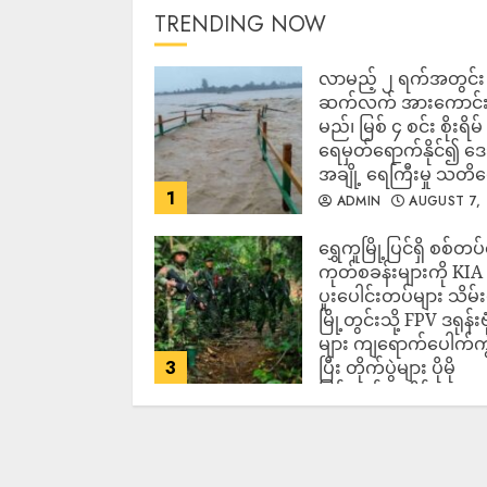
TRENDING NOW
လာမည့် ၂ ရက်အတွင်း မ
ဆက်လက် အားကောင်
မည်၊ မြစ် ၄ စင်း စိုးရိမ်
ရေမှတ်ရောက်နိုင်၍ 
အချို့ ရေကြီးမှု သတိ
1
ADMIN
AUGUST 7,
2026
‎ရွှေကူမြို့ပြင်ရှိ စစ်တပ
ကုတ်စခန်းများကို KIA
ပူးပေါင်းတပ်များ သိမ်း
မြို့တွင်းသို့ FPV ဒရုန်းဗု
များ ကျရောက်ပေါက်ကွဲ
3
ပြီး တိုက်ပွဲများ ပိုမို
ပြင်းထန်လာနိုင်
ADMIN
AUGUST 7,
2026