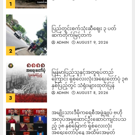
1
ပြည်တွင်းစက်သုံးဆီဈေး ၃ ပတ်
ဆက်တိုက်မြင့်တက်
ADMIN
AUGUST 9, 2026
2
မြန်မာပြည်သူနှင့်အတူရပ်တည်
ကြောင်း ရှစ်လေးလုံးအရေးတော်ပုံ ၃၈
နှစ်ပြည့်တွင် သံရုံးများထုတ်ပြန်
ADMIN
AUGUST 8, 2026
3
အမျိုးသားဒီမိုကရေစီအဖွဲ့ချုပ် ဗဟို
အလုပ်အမှုဆောင်ဦးဆောင်ကျင်းပသ
ည့် ၃၈ နှစ်မြောက် ရှစ်လေးလုံး
အရေးတော်ပုံနေ့ အထိမ်းအမှတ်