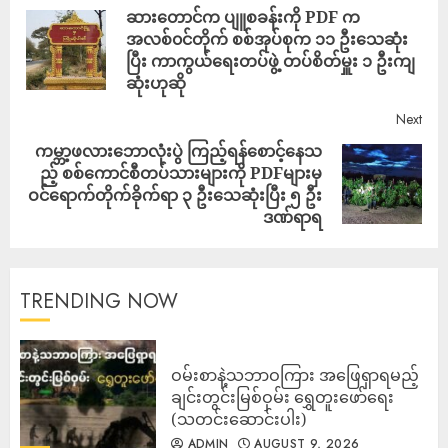
ဆားတောင်က ပျူစခန်းကို PDF က
အလစ်၀င်တိုက် စစ်အုပ်စုက ၁၁ ဦးသေဆုံး
ပြီး ကာကွယ်ရေးတပ်ဖွဲ့ တပ်စိတ်မှူး ၁ ဦးကျ
ဆုံးဟုဆို
Next
ကမ္ဘာ့ဖလားဘောလုံးပွဲ ကြည့်ရန်စောင့်နေသ
ည့် စစ်ကောင်စီတပ်သားများကို PDFများမှ
ဝင်ရောက်တိုက်ခိုက်ရာ ၃ ဦးသေဆုံးပြီး ၅ ဦး
ဒဏ်ရာရ
TRENDING NOW
ဝမ်းစာနဲ့သဘာဝကြား အဖြေရှာရမည့်
ချင်းတွင်းမြစ်ဝှမ်း ရွှေတူးဖော်ရေး
(သတင်းဆောင်းပါး)
ADMIN
AUGUST 9, 2026