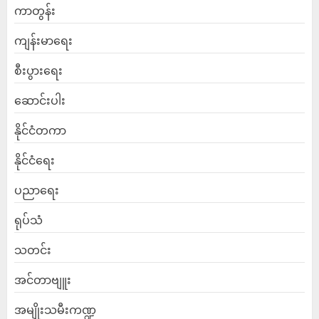
ကာတွန်း
ကျန်းမာရေး
စီးပွားရေး
ဆောင်းပါး
နိုင်ငံတကာ
နိုင်ငံရေး
ပညာရေး
ရုပ်သံ
သတင်း
အင်တာဗျူး
အမျိုးသမီးကဏ္ဍ