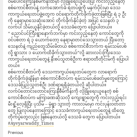
ဝမ်ပေါင်ကြေးနီစီမံကိန်းထဲမှာ လုံခြုံရေးယူပေးပြီး ကင်းလှည့်နေတဲ့
စစ်ကောင်စီတပ်နဲ့ လက်အောက်ခံ ရဲတပ်ဖွဲ့ကို မနက်ပိုင်းမှာ ဒေသ
ကာကွယ်ရေးတပ်ဖွဲ့တွေက ဝင်ရောက်တိုက်ခိုက်ခဲ့တာဖြစ်ပြီး ရဲ ၃ ဦး
ကို နေရာမှာသေဆုံးအောင် တိုက်ခိုက်နိုင်ခဲ့တဲ့ အပြင် သေနတ် ၃
လက်ပါ သိမ်းယူနိုင်ခဲ့တယ်လို့ ဒေသခံတွေက ပြောပါတယ်။
“ ညောင်ပင်ကြီးရွာနောက်ဘက်မှာ ကင်းလှည့်နေတဲ့ ကောင်တွေကို
ဝင်ပစ်တာ ရဲ ၃ ယောက်တော့ နေရာမှာတင်သေသွားတယ် ပြီးတော့
သေနတ်နဲ့ ကျည်တွေသိမ်းမိတယ် စစ်ကောင်စီဘက်က ရမ်းသမ်းပစ်
လို့ ရွာသား ၁ ယောက်ထိခိုက်သွားတယ်”လို့ ဆားလင်းကြီးဒေသ
ကာကွယ်ရေးတပ်တွေနဲ့ နီးစပ်သူတစ်ဦးက ဧရာဝတီတိုင်းမ်ကို ပြောပါ
တယ်။
စစ်ကောင်စီတပ်ကို ဒေသကာကွယ်ရေးတပ်တွေက လာရောက်
တိုက်ခိုက်ခဲ့ချိန်မှာ စစ်ကောင်စီတပ်က ရမ်းသမ်းပစ်ခတ်မှုတွေကြောင့်
ဒေသခံပြည်သူတစ်ဦး ဒဏ်ရာရရှိခဲ့တယ်လို့ ဆိုပါတယ်။
လက်ပံတောင်းတောင်ကြေးနီစီမံကိန်းကို လုံခြုံရေးယူနေတဲ့ စစ်
ကောင်စီတပ်က မကြာခဏဆိုသလို ကျေးရွာတွေကို ကင်းလှည့်ရင်း
မီးရှို့လေ့ရှိပြီး ပုသိမ် – မုံရွာ သွားတဲ့ ကားလမ်းမှာ ကင်းပုန်းဝတ်တာ
တွေ ပြုလုပ်နေတာကြောင့် ဒေသခံကာကွယ်ရေးတပ်တွေနဲ့ ထိတွေ့
တိုက်ပွဲတွေလည်း ဖြစ်နေတယ်လို့ ဒေသခံ တွေက ပြောပါတယ်။
#Ayeyarwaddy_Times
Previous