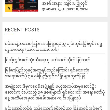
အခမ်းအနား ကျင်းပပြုလုပ်
4
ADMIN
AUGUST 8, 2026
RECENT POSTS
ဝမ်းစာနဲ့သဘာဝကြား အဖြေရှာရမည့် ချင်းတွင်းမြစ်ဝှမ်း ရွှေ
တူးဖော်ရေး (သတင်းဆောင်းပါး)
ပြည်တွင်းစက်သုံးဆီဈေး ၃ ပတ်ဆက်တိုက်မြင့်တက်
မြန်မာပြည်သူနှင့်အတူရပ်တည်ကြောင်း ရှစ်လေးလုံး
အရေးတော်ပုံ ၃၈ နှစ်ပြည့်တွင် သံရုံးများထုတ်ပြန်
အမျိုးသားဒီမိုကရေစီအဖွဲ့ချုပ် ဗဟိုအလုပ်အမှုဆောင်ဦး
ဆောင်ကျင်းပသည့် ၃၈ နှစ်မြောက် ရှစ်လေးလုံး အရေးတော်ပုံ
နေ့ အထိမ်းအမှတ် အခမ်းအနား ကျင်းပပြုလုပ်
မင်းအောင်လှိုင်ရဲ့ ဘန်ကောက်ခရီးစဉ်ဟာ မြန်မာစစ်အုပ်စုကို