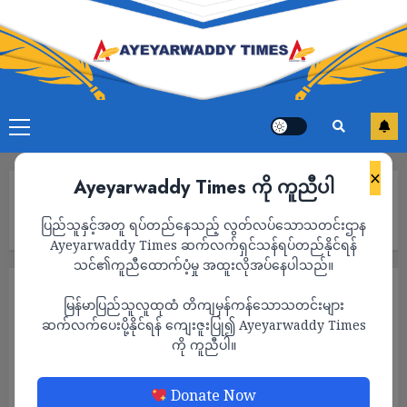
×
Ayeyarwaddy Times ကို ကူညီပါ
Home
ဝမ်ပေါင်ကြေးနီစီမံကိန်းအား လုံခြုံရေးယူနေတဲ့ စစ်ကောင်စီတပ်
ပြည်သူနှင့်အတူ ရပ်တည်နေသည့် လွတ်လပ်သောသတင်းဌာန
တိုက်ခိုက်ခံရလို့ ရဲ ၃ ဦးသေဆုံး
Ayeyarwaddy Times ဆက်လက်ရှင်သန်ရပ်တည်နိုင်ရန်
သင်၏ကူညီထောက်ပံ့မှု အထူးလိုအပ်နေပါသည်။
သတင်း
မြန်မာပြည်သူလူထုထံ တိကျမှန်ကန်သောသတင်းများ
ဝမ်ပေါင်ကြေးနီစီမံကိန်းအား လုံခြုံရေးယူနေတဲ့
ဆက်လက်ပေးပို့နိုင်ရန် ကျေးဇူးပြု၍ Ayeyarwaddy Times
ကို ကူညီပါ။
စစ်ကောင်စီတပ် တိုက်ခိုက်ခံရလို့ ရဲ ၃ ဦး
သေဆုံး
Donate Now