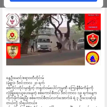
ADMIN
DECEMBER 20, 2022
နွေဦးမောင်/ဧရာဝတီတိုင်းမ်
(မုံရွာ)၊ ဒီဇင်ဘာလ ၂၀ ရက်
စစ်ကိုင်းတိုင်းမှာရှိတဲ့ တရုတ်ဝမ်ပေါင်ကုမ္ပဏီ ကြေးနီစီမံကိန်းကို
လုံခြုံရေးယူပေးနေတဲ့ စစ်ကောင်စီတပ် ဒီဇင်ဘာလ ၁၉ ရက်နေ့က
တိုက်ခိုက်ခံရပြီး စစ်ကောင်စီတပ်လက်အောက်ခံ ရဲ ၃ ဦးသေဆုံးခဲ့
တယ်လို့ သိရပါတယ်။