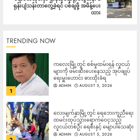
ရုန်းပျံသန်းတာတွေ့ခဲ့ရင် ပစ်ချဖို့ အမိန့်ပေး
ထား
TRENDING NOW
ကလေးမြို့တွင် စစ်မှုထမ်းရန် လူငယ်
များကို ဖမ်းဆီးပေးနေသည့် အုပ်ချုပ်
ရေးမှူးဟောင်း ဓားထိုးခံရ
ADMIN
AUGUST 5, 2026
1
လေးမျက်နှာမြို့တွင် ရေဘေးကူညီရေး
ထမင်းထုပ်သွားရောက်ဝေငှသည့်
လူငယ်တစ်ဦး ရေစီးနှင့် မျောပါသေဆုံး
ADMIN
AUGUST 5, 2026
2