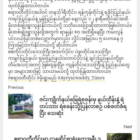
ထုတ်ပြန်ထားပါတယ်။
ဧရာဝတီတိုင်းအပါဝင် တနင်္သါရီတိုင်း၊ ရန်ကုန်တိုင်းနဲ့ ရခိုင်ပြည်နယ်၊
ကရင်ပြည်နယ်နဲ့ မွန်ပြည်နယ်တို့မှာ နေ့လည် ၁၂ နာရီမတိုင်ခင်အထိ
မိုးထစ်ချုံးရွာသွန်းနိုင်တယ်လို့ သတိပေးပြောဆိုထားတာဖြစ်ပါတယ်။
မိုးထစ်ချုံးရွာသွန်းဖို့အတွက် ရာနှုန်း ၈၀ အထိရှိနေပြီး ကမ်းလွန်
ပင်လယ်ပြင်တစ်လျှောက်မှာလည်း လှိုင်းအမြင့်ပေ ၅ ပေကနေ ၇
ကြားမြင့်တက်နိုင်တယ်လို့ ဆိုပါတယ်။
စစ်ကိုင်းတိုင်းဒေသကြီးအထက်ပိုင်း၊ ပဲခူးတိုင်းဒေသကြီး၊
ကချင်ပြည်နယ်၊ ရှမ်းပြည်နယ်(တောင်ပိုင်း)နဲ့ ချင်းပြည်နယ်တို့မှာ
တိမ်အသင့်အတင့် ဖြစ်ထွန်းပြီး၊ ကျန်တိုင်းဒေသကြီးနဲ့ ပြည်နယ်တွေ
မှာ အများအားဖြင့် သာယာမယ်လို့ ထုတ်ပြန်ထားပါတယ်။
#ဧရာဝတီတိုင်း
#မိုးရွာမည်
#Ayeyarwaddy_Times
Previous
ဇင်းကျိုက်နယ်မြေရဲစခန်းမှ နယ်ထိန်းနဲ့ ရဲ
တပ်သား ရဲစခန်းသို့ပြန်လာစဉ် ပစ်ခတ်ခံရ
ပြီး သေဆုံး
Next
ဧရာဝတီတိုင်းမှာ ဌာနဆိုင်ရာရုံးတွေအနီး ဒ