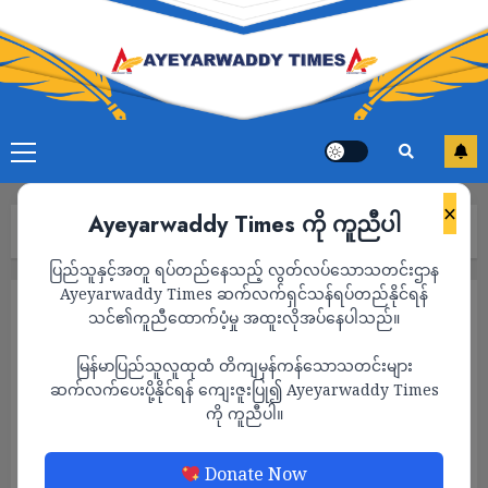
×
Ayeyarwaddy Times ကို ကူညီပါ
Home
ဧရာဝတီတိုင်းမှာ မိုးထစ်ချုံးရွာမယ်လို့ မိုးဇလသတိပေး
ပြည်သူနှင့်အတူ ရပ်တည်နေသည့် လွတ်လပ်သောသတင်းဌာန
Ayeyarwaddy Times ဆက်လက်ရှင်သန်ရပ်တည်နိုင်ရန်
သတင်း
သင်၏ကူညီထောက်ပံ့မှု အထူးလိုအပ်နေပါသည်။
ဧရာဝတီတိုင်းမှာ မိုးထစ်ချုံးရွာမယ်လို့ မိုးဇလ
မြန်မာပြည်သူလူထုထံ တိကျမှန်ကန်သောသတင်းများ
သတိပေး
ဆက်လက်ပေးပို့နိုင်ရန် ကျေးဇူးပြု၍ Ayeyarwaddy Times
ကို ကူညီပါ။
ADMIN
DECEMBER 11, 2022
Donate Now