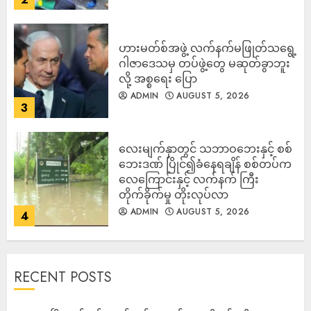
ဟားမတ်စ်အဖွဲ့ လက်နက်မဖြုတ်သရွေ့
ဂါဇာဒေသမှ တပ်ဖွဲ့တွေ မဆုတ်ခွာဘူး
လို့ အစ္စရေး ပြော
ADMIN
AUGUST 5, 2026
3
‎လေးမျက်နှာတွင် သဘာဝဘေးနှင့် စစ်
ဘေးဒဏ် ပြိုင်၍ခံနေရချိန် စစ်တပ်က
လေကြောင်းနှင့် လက်နက် ကြီး
တိုက်ခိုက်မှု တိုးလုပ်လာ
ADMIN
AUGUST 5, 2026
4
RECENT POSTS