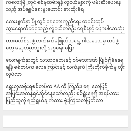
ကလေးမြို့တွင် စစ်မှုထမ်းရန် လူငယ်များကို ဖမ်းဆီးပေးနေ
သည့် အုပ်ချုပ်ရေးမှူးဟောင်း ဓားထိုးခံရ
လေးမျက်နှာမြို့တွင် ရေဘေးကူညီရေး ထမင်းထုပ်
သွားရောက်ဝေငှသည့် လူငယ်တစ်ဦး ရေစီးနှင့် မျောပါသေဆုံး
ဟားမတ်စ်အဖွဲ့ လက်နက်မဖြုတ်သရွေ့ ဂါဇာဒေသမှ တပ်ဖွဲ့
တွေ မဆုတ်ခွာဘူးလို့ အစ္စရေး ပြော
‎လေးမျက်နှာတွင် သဘာဝဘေးနှင့် စစ်ဘေးဒဏ် ပြိုင်၍ခံနေရ
ချိန် စစ်တပ်က လေကြောင်းနှင့် လက်နက် ကြီးတိုက်ခိုက်မှု တိုး
လုပ်လာ
ရွေးတုအစိုးရစစ်တပ်က AA ကို ကြည်း၊ ရေ၊ လေဖြင့်
အပြင်းအထန်ရင်ဆိုင်နေသော်လည်း စစ်ရှုံးနေ၍ အရပ်သား
ပြည်သူကို ရည်ရွယ်ချက်ထား ဗုံးကြဲသတ်ဖြတ်လာ