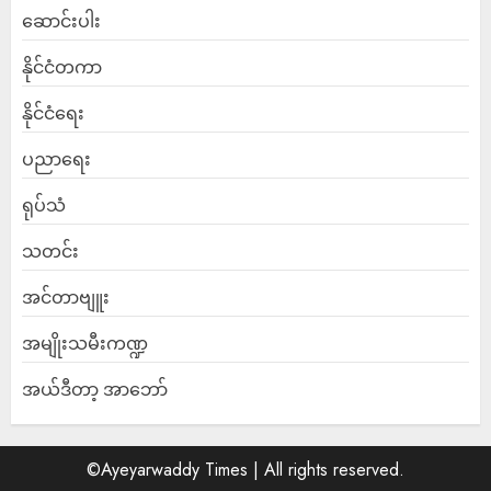
ဆောင်းပါး
နိုင်ငံတကာ
နိုင်ငံရေး
ပညာရေး
ရုပ်သံ
သတင်း
အင်တာဗျူး
အမျိုးသမီးကဏ္ဍ
အယ်ဒီတာ့ အာဘော်
©Ayeyarwaddy Times | All rights reserved.