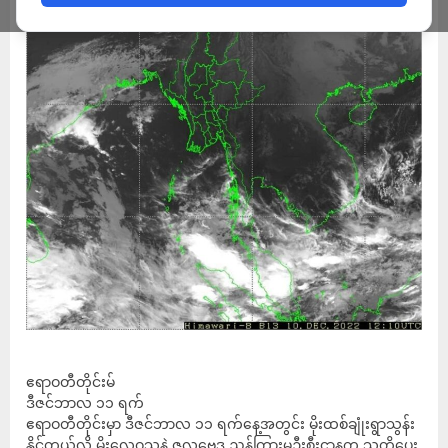
ဧရာဝတီတိုင်းမ်
ဒီဇင်ဘာလ ၁၁ ရက်
ဧရာဝတီတိုင်းမှာ ဒီဇင်ဘာလ ၁၁ ရက်နေ့အတွင်း မိုးထစ်ချုံးရွာသွန်း
နိုင်တယ်လို့ မိုးလေဝသနဲ့ ဇလဗေဒ ညွှန်ကြားမှုဦးစီးဌာနက သတိပေး