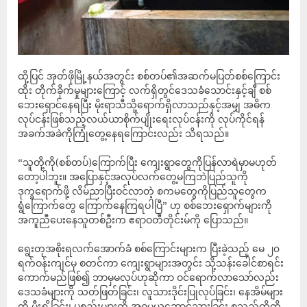
ထို့ပြင် အုတ်ဖိုမြို့နယ်အတွင်း စစ်တပ်၏အဆက်မပြတ်စစ်ကြောင်း
ထိုး တိုက်ခိုက်မှုများကြောင့် လက်ရှိတွင်ဒေသခံသောင်းနှင့်ချီ စစ်
ဘေးရှောင်နေရပြီး မိုးရာသီသို့ရောက်ရှိလာသည်နှင့်အမျှ အဓိက
လုပ်ငန်းဖြစ်သည့်လယ်ယာစိုက်ပျိုးရေးလုပ်ငန်းကို လုပ်ကိုင်ရန်
အခက်အခဲကိုကြုံတွေ့နေရကြောင်းလည်း သိရသည်။
“သူတို့ကို(စစ်တပ်)ကြောက်ပြီး ကျေးရွာတွေကိုပြန်လာရဲမှာမဟုတ်
တော့ပါဘူး။ အပြောနှင့်အလုပ်လက်တွေ့မကြဘဲပြည်သူကို
ဒုက္ခရောက်ဖို့ လိမ်ညာပြီးဝင်လာတဲ့ စကမတွေကိုပြည်သူတွေက
ရွံကြောက်တွေ ကြောက်နေကြရပါပြီ” ဟု စစ်ဘေးရှောက်များကို
အကူညီပေးနေသူတစ်ဦးက ဧရာဝတီတိုင်းမ်ကို ပြောသည်။
ရွေးတုအစိုးရလက်အောက်ခံ စစ်ကြောင်းများက ပြီးခဲ့သည့် မေ ၂၀
ရက်ဝန်းကျင်မှ စတင်ကာ ကျေးရွာများအတွင်း သို့သန်းခေါင်စာရင်း
ကောက်မည်ဖြစ်၍ ဘာမှမလုပ်ဟုဆိုကာ ဝင်ရောက်လာသော်လည်း
ဒေသခံများကို သတ်ဖြတ်ခြင်း၊ လူသားဒိုင်းပြုလုပ်ခြင်း၊ နေအိမ်များ
ကို မီးရှို့ခြင်း၊ ပစ္စည်းများကို အဓမ္မယူဆောင်သွားခြင်း စသည်တို့ကို