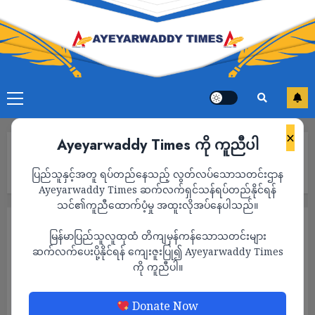
×
Ayeyarwaddy Times ကို ကူညီပါ
Home
အုတ်ဖိုတွင် စစ်တပ်က၎င်းတို့မီးရှို့ဖျက်ဆီးခဲ့သည့် ကျေးရွာတွင်
ပြည်သူနှင့်အတူ ရပ်တည်နေသည့် လွတ်လပ်သောသတင်းဌာန
အထိုင်ချကာ‌အနီးရှိ‌ကျေးရွာများသို့ လက်နက်ကြီးများဖြင့်ပစ်ခတ်နေ
Ayeyarwaddy Times ဆက်လက်ရှင်သန်ရပ်တည်နိုင်ရန်
သင်၏ကူညီထောက်ပံ့မှု အထူးလိုအပ်နေပါသည်။
သတင်း
မြန်မာပြည်သူလူထုထံ တိကျမှန်ကန်သောသတင်းများ
အုတ်ဖိုတွင် စစ်တပ်က၎င်းတို့မီးရှို့ဖျက်ဆီးခဲ့
ဆက်လက်ပေးပို့နိုင်ရန် ကျေးဇူးပြု၍ Ayeyarwaddy Times
ကို ကူညီပါ။
သည့် ကျေးရွာတွင် အထိုင်ချကာ‌အနီးရှိ‌ကျေးရွာ
များသို့ လက်နက်ကြီးများဖြင့်ပစ်ခတ်နေ
Donate Now