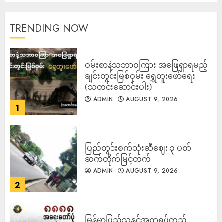
TRENDING NOW
ဝမ်းစာနဲ့သဘာဝကြား အဖြေရှာရမည့်
ချင်းတွင်းမြစ်ဝှမ်း ရွှေတူးဖော်ရေး
(သတင်းဆောင်းပါး)
ADMIN
AUGUST 9, 2026
1
ပြည်တွင်းစက်သုံးဆီဈေး ၃ ပတ်
ဆက်တိုက်မြင့်တက်
ADMIN
AUGUST 9, 2026
2
မြန်မာပြည်သူနှင့်အတူရပ်တည်