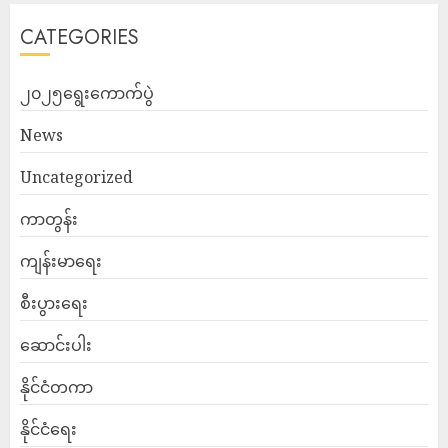
CATEGORIES
၂၀၂၅ရွေးကောက်ပွဲ
News
Uncategorized
ကာတွန်း
ကျန်းမာရေး
စီးပွားရေး
ဆောင်းပါး
နိုင်ငံတကာ
နိုင်ငံရေး