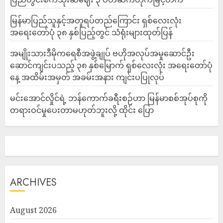
မြန်မာပြည်သူနှင့်အတူရပ်တည်ကြောင်း ရှစ်လေးလုံး
အရေးတော်ပုံ ၃၈ နှစ်ပြည့်တွင် သံရုံးများထုတ်ပြန်
အမျိုးသားဒီမိုကရေစီအဖွဲ့ချုပ် ဗဟိုအလုပ်အမှုဆောင်ဦး
ဆောင်ကျင်းပသည့် ၃၈ နှစ်မြောက် ရှစ်လေးလုံး အရေးတော်ပုံ
နေ့ အထိမ်းအမှတ် အခမ်းအနား ကျင်းပပြုလုပ်
မင်းအောင်လှိုင်ရဲ့ ဘန်ကောက်ခရီးစဉ်ဟာ မြန်မာစစ်အုပ်စုကို
တရားဝင်မှုပေးတာမဟုတ်ဘူးလို့ ထိုင်း ပြော
ARCHIVES
August 2026