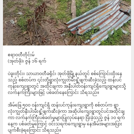
ဧရာဝတီတိုင်းမ်
(အုတ်ဖို)၊ ဇွန် ၁၆ ရက်
ပဲခူးတိုင်း၊ သာယာဝတီခရိုင်၊ အုတ်ဖိုမြို့နယ်တွင် စစ်ကြောင်းထိုးနေ
သည့် စစ်တပ်က ၎င်းတို့ရွာလုံးကျွတ်မီးရှို့ဖျက်ဆီးခဲ့သည့် ထန်းပင်
ကုန်းကျေးရွာတွင် အထိုင်ချကာ အနီးပါတ်ဝန်းကျင်ရှိကျေးရွာများသို့
လက်နက်ကြီးများဖြင့် ပစ်ခတ်နေကြောင်း သိရသည်။
အိမ်ခြေ ၅၀၀ ဝန်းကျင်ရှိ ထန်းပင်ကုန်းကျေးရွာကို စစ်တပ်က ရွာ
လုံးကျွတ်နီးပါးမီးရှို့ဖျက်ဆီးခဲ့ကာ အဆိုပါ‌ကျေးရွာတွင်ပင်အထိုင်ချ
ကာ လက်နက်ကြီးပစ်ခတ်မှုများပြုလုပ်နေရာ ပြီးခဲ့သည့် ဇွန် ၁၀ ရက်
နေ့က ပစ်ခတ်မှု‌ကြောင့် ဝင်းသရက်ကျေးရွာမှ နေအိမ်အများအပြား
ပျက်စီးခဲ့ရကြောင်း သိရသည်။