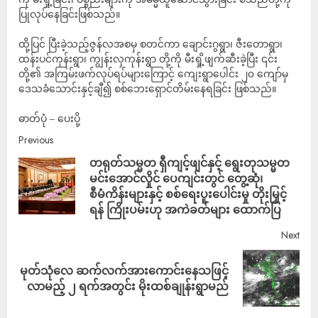
ပြုလုပ်နေခြင်းဖြစ်သည်။
ထို့ပြင် ပြီးခဲ့သည့်ဇွန်လအစမှ စတင်ကာ ချောင်းဂွရွာ၊ ဇီးတောရွာ၊
ထန်းပင်ကုန်းရွာ၊ ကျွန်းလှကုန်းရွာ တို့ကို မီးရှို့ဖျက်ဆီးခဲ့ပြီး ၎င်း
တို့၏ အကြမ်းဖက်လုပ်ရပ်များကြောင့် ကျေးရွာပေါင်း ၂၀ ကျော်မှ
ဒေသခံသောင်းနှင့်ချီ၍ စစ်ဘေးရှောင်တိမ်းနေရခြင်း ဖြစ်သည်။
ဓာတ်ပုံ – ပေးပို့
Previous
တရုတ်သမ္မတ ရှီကျင့်ဖျင်နှင့် ရွေးတုသမ္မတ
မင်းအောင်လှိုင် ပေကျင်းတွင် တွေ့ဆုံ၊
စီမံကိန်းများနှင့် စစ်ရေးပူးပေါင်းမှု တိုးမြှင့်
ရန် ကြိုးပမ်းဟု အကဲခတ်များ ထောက်ပြ
Next
မုတ်သုံလေ ဆက်လက်အားကောင်းနေသဖြင့်
လာမည့် ၂ ရက်အတွင်း မိုးထစ်ချုန်းရွာမည်