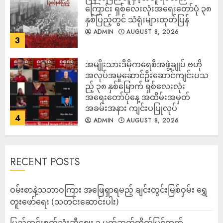
ကြောင်း ရှစ်လေးလုံးအရေးတော်ပုံ ၃၈
နှစ်ပြည့်တွင် သံရုံးများထုတ်ပြန်
ADMIN
AUGUST 8, 2026
3
အမျိုးသားဒီမိုကရေစီအဖွဲ့ချုပ် ဗဟို
အလုပ်အမှုဆောင်ဦးဆောင်ကျင်းပသ
ည့် ၃၈ နှစ်မြောက် ရှစ်လေးလုံး
အရေးတော်ပုံနေ့ အထိမ်းအမှတ်
အခမ်းအနား ကျင်းပပြုလုပ်
4
ADMIN
AUGUST 8, 2026
RECENT POSTS
ဝမ်းစာနဲ့သဘာဝကြား အဖြေရှာရမည့် ချင်းတွင်းမြစ်ဝှမ်း ရွှေ
တူးဖော်ရေး (သတင်းဆောင်းပါး)
ပြည်တွင်းစက်သုံးဆီဈေး ၃ ပတ်ဆက်တိုက်မြင့်တက်