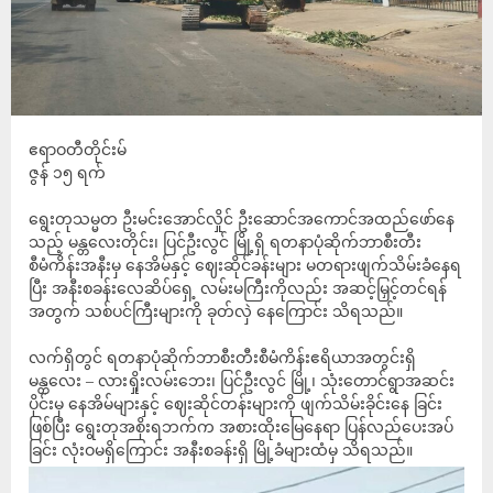
‎ဧရာဝတီတိုင်းမ်
‎‎ဇွန် ၁၅ ရက်
ရွေးတုသမ္မတ ဦးမင်းအောင်လှိုင် ဦးဆောင်အကောင်အထည်ဖော်နေ
သည့် မန္တလေးတိုင်း၊ ပြင်ဦးလွင် မြို့ရှိ ရတနာပုံဆိုက်ဘာစီးတီး
စီမံကိန်းအနီးမှ နေအိမ်နှင့် ဈေးဆိုင်ခန်းများ မတရားဖျက်သိမ်းခံနေရ
ပြီး အနီးစခန်းလေဆိပ်ရှေ့ လမ်းမကြီးကိုလည်း အဆင့်မြှင့်တင်ရန်
အတွက် သစ်ပင်ကြီးများကို ခုတ်လှဲ နေကြောင်း သိရသည်။
လက်ရှိတွင် ရတနာပုံဆိုက်ဘာစီးတီးစီမံကိန်းဧရိယာအတွင်းရှိ
မန္တလေး – လားရှိုးလမ်းဘေး၊ ပြင်ဦးလွင် မြို့၊ သုံးတောင်ရွာအဆင်း
ပိုင်းမှ နေအိမ်များနှင့် ဈေးဆိုင်တန်းများကို ဖျက်သိမ်းခိုင်းနေ ခြင်း
ဖြစ်ပြီး ရွေးတုအစိုးရဘက်က အစားထိုးမြေနေရာ ပြန်လည်ပေးအပ်
ခြင်း လုံးဝမရှိကြောင်း အနီးစခန်းရှိ မြို့ခံများထံမှ သိရသည်။