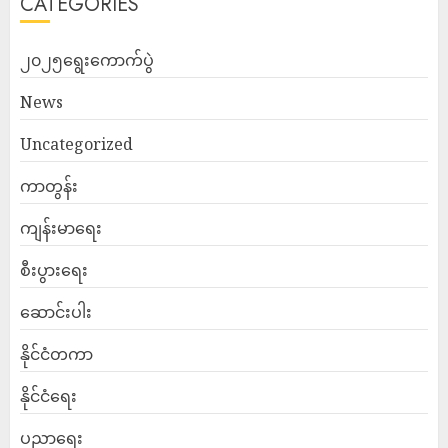
CATEGORIES
၂၀၂၅ရွေးကောက်ပွဲ
News
Uncategorized
ကာတွန်း
ကျန်းမာရေး
စီးပွားရေး
ဆောင်းပါး
နိုင်ငံတကာ
နိုင်ငံရေး
ပညာရေး