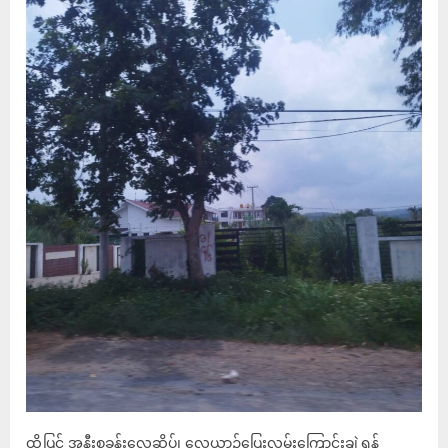
ထို့ပြင် အနီးစခန်းလေဆိပ်၊ လေယာဉ်ပြေးလမ်းကြောင်းချဲ့ရန်