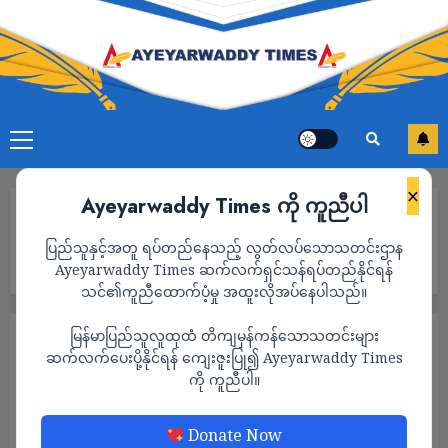
×
Ayeyarwaddy Times ကို ကူညီပါ
Home
ပြင်ဦးလွင် ရတနာပုံဆိုက်ဘာစီးတီးအနီးရှိ နေအိမ်နှင့် ဆိုင်ခန်းများ
ပြည်သူနှင့်အတူ ရပ်တည်နေသည့် လွတ်လပ်သောသတင်းဌာန
အစားထိုးနေရာမရဘဲ ဖျက်သိမ်း ခံနေရ၊ အနီးစခန်းလေဆိပ်တိုးချဲ့ရန်
မြေထပ်သိမ်းမည့်အသံများကြောင့် ဒေသခံများ စိုးရိမ်နေ
Ayeyarwaddy Times ဆက်လက်ရှင်သန်ရပ်တည်နိုင်ရန်
သင်၏ကူညီထောက်ပံ့မှု အထူးလိုအပ်နေပါသည်။
မြန်မာပြည်သူလူထုထံ တိကျမှန်ကန်သောသတင်းများ
သတင်း
ဆက်လက်ပေးပို့နိုင်ရန် ကျေးဇူးပြု၍ Ayeyarwaddy Times
ပြင်ဦးလွင် ရတနာပုံဆိုက်ဘာစီးတီးအနီးရှိ
ကို ကူညီပါ။
နေအိမ်နှင့် ဆိုင်ခန်းများ အစားထိုးနေရာမရဘဲ
ဖျက်သိမ်း ခံနေရ၊ အနီးစခန်းလေဆိပ်တိုးချဲ့ရန်
Donate Now