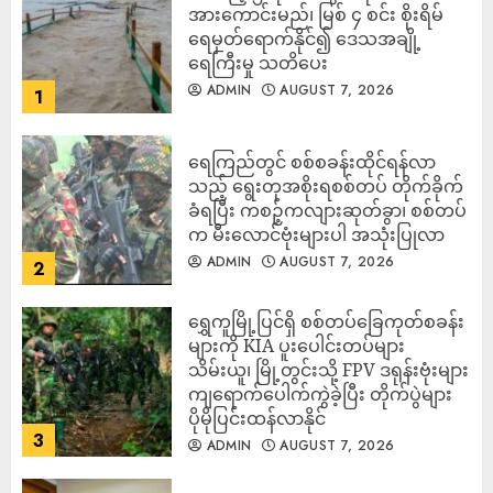
အားကောင်းမည်၊ မြစ် ၄ စင်း စိုးရိမ်
ရေမှတ်ရောက်နိုင်၍ ဒေသအချို့
ရေကြီးမှု သတိပေး
ADMIN
AUGUST 7, 2026
1
ရေကြည်တွင် စစ်စခန်းထိုင်ရန်လာ
သည့် ရွေးတုအစိုးရစစ်တပ် တိုက်ခိုက်
ခံရပြီး ကစဉ့်ကလျားဆုတ်ခွာ၊ စစ်တပ်
က မီးလောင်ဗုံးများပါ အသုံးပြုလာ
ADMIN
AUGUST 7, 2026
2
‎ရွှေကူမြို့ပြင်ရှိ စစ်တပ်ခြေကုတ်စခန်း
များကို KIA ပူးပေါင်းတပ်များ
သိမ်းယူ၊ မြို့တွင်းသို့ FPV ဒရုန်းဗုံးများ
ကျရောက်ပေါက်ကွဲခဲ့ပြီး တိုက်ပွဲများ
ပိုမိုပြင်းထန်လာနိုင်
3
ADMIN
AUGUST 7, 2026