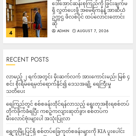
ဒေါ်အောင်ဆန်းစုကြည်ကို ခြွင်းချက်မ
ရှိ လွှတ်ပေးဖို့ အမေရိကန်နဲ့ အာဆီယံ
ဥက္ကဌ ဖိလစ်ပိုင် ထပ်လောင်းတောင်း
ဆို
ADMIN
AUGUST 7, 2026
4
RECENT POSTS
လာမည့် ၂ ရက်အတွင်း မိုးဆက်လက် အားကောင်းမည်၊ မြစ် ၄
စင်း စိုးရိမ်ရေမှတ်ရောက်နိုင်၍ ဒေသအချို့ ရေကြီးမှု
သတိပေး
ရေကြည်တွင် စစ်စခန်းထိုင်ရန်လာသည့် ရွေးတုအစိုးရစစ်တပ်
တိုက်ခိုက်ခံရပြီး ကစဉ့်ကလျားဆုတ်ခွာ၊ စစ်တပ်က
မီးလောင်ဗုံးများပါ အသုံးပြုလာ
‎ရွှေကူမြို့ပြင်ရှိ စစ်တပ်ခြေကုတ်စခန်းများကို KIA ပူးပေါင်း