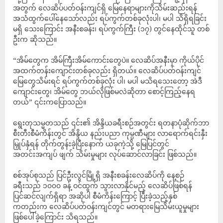
အတွက် လေဆိပ်ပတ်ဝန်းကျင်ရှိ မြေနေရာများကိုသိမ်းဆည်းရန်
အသံထွက်ပေါ်နေသော်လည်း ရပ်ကွက်တစ်ခုလုံးပါ၊ မပါ သိရှိရခြင်း
မရှိ သေးကြောင်း အနီးစခန်း၊ ရပ်ကွက်ကြီး (၁၇) တွင်နေထိုင်သူ တစ်
ဦးက ဆိုသည်။
“အိမ်တွေက အိမ်ကြီးအိမ်ကောင်းတွေပဲ။ လေဆိပ်အနီးမှာ ကိုယ်ပိုင်
အထက်တန်းကျောင်းတစ်ခုလည်း ရှိတယ်။ လေဆိပ်ပတ်ဝန်းကျင်
မြေတွေသိမ်းရင် ရပ်ကွက်တစ်ခုလုံး ပါ၊ မပါ မသိရသေးတော့ အဲဒီ
ကျောင်းတွေ၊ အိမ်တွေ ဘယ်လိုဖြစ်မလဲဆိုတာ စောင့်ကြည့်နေရ
တယ်” ၎င်းကပြောသည်။
ရွေးတုသမ္မတသည် ၎င်း၏ အိန္ဒိယခရီးစဉ်အတွင်း ရတနာပုံဆိုက်ဘာ
စီးတီးစီမံကိန်းတွင် အိန္ဒိယ နည်းပညာ ကုမ္ပဏီများ လာရောက်ရင်းနှီး
မြှုပ်နှံရန် တိုက်တွန်းခဲ့ပြီးနောက် ယခုကဲ့သို့ မြေပြင်တွင်
အတင်းအကျပ် ဖျက် သိမ်းမှုများ လုပ်ဆောင်လာခြင်း ဖြစ်သည်။
စစ်အုပ်စုသည် ‎ပြင်ဦးလွင်မြို့ရှိ အနီးစခန်းလေဆိပ်ကို နေ့စဉ်
ခရီးသည် ၁၀၀၀ ခန့် ဝင်ထွက် သွားလာနိုင်မည့် လေဆိပ်ဖြစ်ရန်
ပြင်ဆင်လျက်ရှိရာ အဆိုပါ စီမံကိန်းကြောင့် ပြီးခဲ့သည့်နှစ်
ကတည်းက လေဆိပ်ပတ်ဝန်းကျင်တွင် မတရားမြေသိမ်းယူမှုများ
ဖြစ်ပေါ်ခဲ့ကြောင်း သိရသည်။