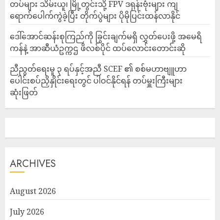
တပ်များ သိမ်းယူ၊ မြို့တွင်းသို့ FPV ဒရုန်းဗုံးများ ကျ
ရောက်ပေါက်ကွဲခဲ့ပြီး တိုက်ပွဲများ ပိုမိုပြင်းထန်လာနိုင်
ဒေါ်အောင်ဆန်းစုကြည်ကို ခြွင်းချက်မရှိ လွှတ်ပေးဖို့ အမေရိ
ကန်နဲ့ အာဆီယံဥက္ကဌ ဖိလစ်ပိုင် ထပ်လောင်းတောင်းဆို
ညီညွတ်ရေးမူ ၃ ရပ်နှင့်အညီ SCEF ၏ စစ်မဟာဗျူဟာ
ပေါင်းစပ်ညှိနှိုင်းရေးတွင် ပါဝင်နိုင်ရန် တပ်မှူးကြီးများ
ဆုံးဖြတ်
ARCHIVES
August 2026
July 2026