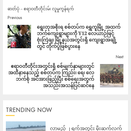
ဓာတ်ပုံ – ဧရာဝတီတိုင်းမ်၊ လူမှုကွန်ရက်
Previous
ရွေးတုအစိုးရ စစ်တပ်က ရွှေကူမြို့ အထက်
ဘက်ကျေးရွာများကို Y12 လေယာဉ်ဖြင့်
ဗုံးကြဲချ၊ မြို့နယ်အတွင်းရှိ ကျေးရွာအချို့
တွင် တိုက်ပွဲဖြစ်ပွားနေ
Next
ဧရာဝတီတိုင်းအတွင်းရှိ စစ်မျက်နှာများတွင်
အထိနာနေသည့် စစ်တပ်က ကြည်း၊ ရေ၊ လေ
ဘက်စုံ အင်အားဖြည့်ပြီး စစ်ရေးအတွက်
အသည်းအသန်ပြင်ဆင်နေ
TRENDING NOW
လာမည့် ၂ ရက်အတွင်း မိုးဆက်လက်