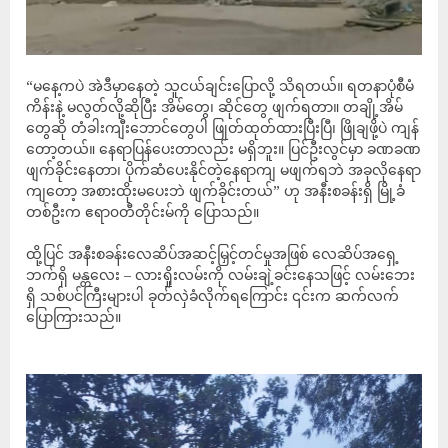
“မနေ့ကပဲ အဲဒီမှာနေတဲ့ သူငယ်ချင်းပြောလို့ သိရတယ်။ ရတနာပုံစီမံ
ကိန်းနဲ့ မလွတ်လို့ဆိုပြီး အိမ်တွေ၊ ဆိုင်တွေ ဖျက်ရတာ။ တချို့အိမ်
တွေဆို တံခါးကျီးဘောင်တွေပါ ဖြုတ်ထုတ်ထားပြီးပြီ၊ ဖြိုချဖို့ပဲ ကျန်
တော့တယ်။ နေရာပြန်ပေးတာလည်း မရှိဘူး။ ပြင်ဦးလွင်မှာ ခဏခဏ
ဖျက်ခိုင်းနေတာ၊ ပိုက်ဆံပေးနိုင်တဲ့နေရာကျ မဖျက်ရဘဲ အခုလိုနေရာ
ကျတော့ အစားထိုးမပေးဘဲ ဖျက်ခိုင်းတယ်” ဟု အနီးစခန်းရှိ မြို့ခံ
တစ်ဦးက ဧရာ၀တီတိုင်းမ်ကို ပြောသည်။
ထို့ပြင် အနီးစခန်းလေဆိပ်အဆင့်မြှင့်တင်မှုအဖြစ် လေဆိပ်အရှေ့
ဘက်ရှိ မန္တလေး – လားရှိုးလမ်းကို လမ်းချဲ့ခင်းနေသဖြင့် လမ်းဘေး
ရှိ သစ်ပင်ကြီးများပါ ခုတ်လှဲခံလိုက်ရကြောင်း ၎င်းက ဆက်လက်
ပြောကြားသည်။