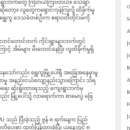
ာ်လှန်ရွာဘက်တွေ ကြဲတယ်ကြားတယ်။ သေချာ
O
ိုတော့။ လူတွေကရှောင်ကုန်ကြလို့ ထိခိုက်မှု
ွှေကူ ဒေသခံတစ်ဦးက ဧရာဝတီတိုင်းမ်ကို
S
A
လောင်တောင်တက် ကိုင်းရွာများဘက်တွင်
J
် အိမ်များ မီးလောင်နေပြီး လူထိခိုက်မှုရှိ
J
M
သော်လည်း ရွှေကူမြို့ပေါ်ရှိ အခြေအနေမှာမူ
A
ားလာမှု အနည်းငယ်‌လျော့နည်းသွားကြောင်း သိရ
ရေး ဆုံးရှုံးထားရသည့် ကျေးရွာဘက်မှ
M
်း မြို့ပေါ်သို့ လာရောက်ကာ စာမေးပွဲ ဖြေ
F
J
သည် ‎ပြီးခဲ့သည့် ဇွန် ၈ ရက်နေ့က ပြည်
 သတိပေးစာ ထုတ်ပြန်ထားခဲ့ပြီး ယနေ့တွင် ၈
D