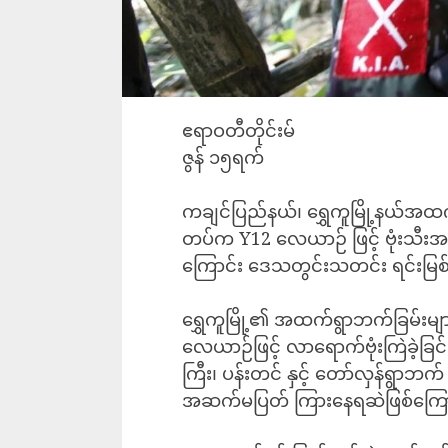
‎ဧရာဝတီတိုင်းမ်
‎ဇွန် ၁၅ရက်
‎ကချင်ပြည်နယ်၊ ရွှေကူမြို့နယ်အထက
တပ်က Y12 လေယာဉ် ဖြင့် ဗုံးသီးအလု
ကြောင်း ဒေသတွင်းသတင်း ရင်းမြစ
ရွှေကူမြို့၏ အထက်ရွာဘက်ခြမ်းများက
လေယာဉ်ဖြင့် လာရောက်ဗုံးကြဲခဲ့ခြ
ကြီး၊ ပန်းတင် နှင့် တော်လှန်ရွာဘက
အဆက်မပြတ် ကြားနေရဆဲဖြစ်ကြော