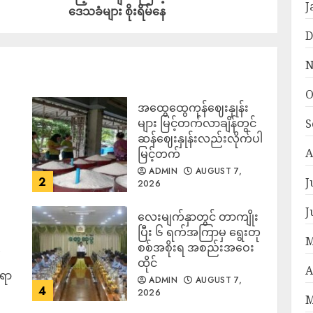
J
ဒေသခံများ စိုးရိမ်နေ
D
N
O
အထွေထွေကုန်ဈေးနှုန်း
၍
များ မြင့်တက်လာချိန်တွင်
S
ဆန်ဈေးနှုန်းလည်းလိုက်ပါ
A
မြင့်တက်
ADMIN
AUGUST 7,
2
J
2026
J
လေးမျက်နှာတွင် တာကျိုး
ပြီး ၆ ရက်အကြာမှ ရွေးတု
M
စစ်အစိုးရ အစည်းအဝေး
ထိုင်
A
်ရာ
ADMIN
AUGUST 7,
4
2026
M