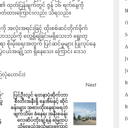
၏ ထုတ်ပြန်ချက်တွင် ဇွန် ၁၆ ရက်နေ့ကို
N
်မှတ်ထားကြောင်းလည်း သိရသည်။
O
ို အလုံးအရင်းဖြင့် ထိုးစစ်ဆင်တိုက်ခိုက်
S
်လာသည်ကို တွေ့ရှိရခြင်းမရှိသေးဘဲ ရွေးတု
 စိုးမိုးရေးအတွက် ပြင်ဆင်မှုများ ပြုလုပ်နေ
A
်ပွဲငယ်အချို့သာ ရှိနေသေး ကြောင်း ဒေသ
J
J
ဉ်(ပုံဟောင်း)
M
Next
A
်”
ပြင်ဦးလွင် ရတနာပုံဆိုက်ဘာ
ယူ
စီးတီးအနီးရှိ နေအိမ်နှင့် ဆိုင်
M
ခန်းများ အစားထိုးနေရာမရဘဲ
ဖျက်သိမ်း ခံနေရ၊ အနီးစခန်း
F
ဌ
လေဆိပ်တိုးချဲ့ရန် မြေထပ်
သိမ်းမည့်အသံများကြောင့်