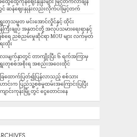
ထွေထွေကုန်ဈေးနှုန်းများ မြင့်တက်လာချိန်
ွင် ဆန်ဈေးနှုန်းလည်းလိုက်ပါမြင့်တက်
ွေးတုသမ္မတ မင်းအောင်လှိုင်နှင့် ထိုင်း
န်ကြီးချုပ် အနုတင်တို့ အလုပ်သမားရေးရာနှင့်
ြစ်ရေ ညစ်ညမ်းမှုဆိုင်ရာ MOU များ လက်မှတ်
ေးထိုး
ေးမျက်နှာတွင် တာကျိုးပြီး ၆ ရက်အကြာမှ
ွေးတုစစ်အစိုးရ အစည်းအဝေးထိုင်
ြေထောက်ပြတ်၍ပြန်လာသည့် စစ်သား
ောင်းက ပြည်သူ့စစ်မှုထမ်းအကြောင်းပြပြီး
ျောင်းကုန်းမြို့တွင် ငွေတောင်းနေ
ARCHIVES