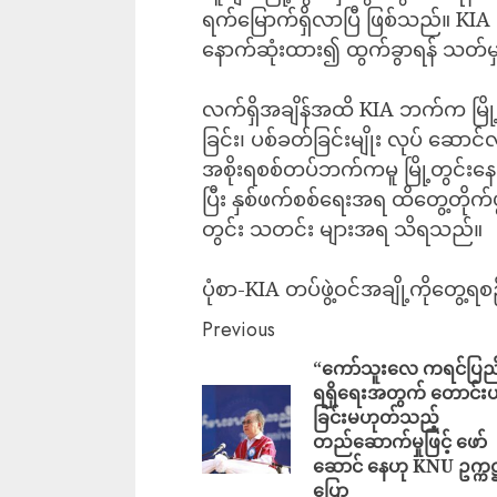
ရက်မြောက်ရှိလာပြီ ဖြစ်သည်။ KIA 
နောက်ဆုံးထား၍ ထွက်ခွာရန် သတ
‎လက်ရှိအချိန်အထိ KIA ဘက်က မြို့က
ခြင်း၊ ပစ်ခတ်ခြင်းမျိုး လုပ် ဆောင
အစိုးရစစ်တပ်ဘက်ကမူ မြို့တွင်းနေရာ
ပြီး နှစ်ဖက်စစ်ရေးအရ ထိတွေ့တိုက
တွင်း သတင်း များအရ သိရသည်။
ပုံစာ-KIA တပ်ဖွဲ့ဝင်အချို့ကိုတွေ့ရစ
Previous
“ကော်သူးလေ ကရင်ပြည
ရရှိရေးအတွက် တောင်း
ခြင်းမဟုတ်သည့်
တည်ဆောက်မှုဖြင့် ဖော်
ဆောင် နေဟု KNU ဥက္ကဋ္
ပြော