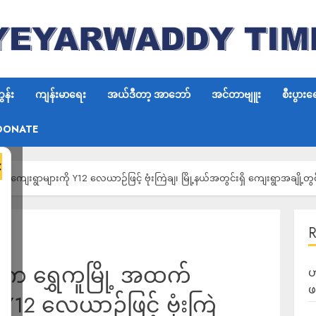
န်း
ကျန်းမာရေး
အယ်ဒီတာ့ အာဘော်
အင်တာဗျူး
စီးပွားရ
DONATE
×
ေးရွာများကို Y12 လေယာဉ်ဖြင့် ဗုံးကြဲချ၊ မြို့နယ်အတွင်းရှိ ကျေးရွာအချို့တွင် 
်က ရွှေကူမြို့ အထက်
ဟ
ဖ
12 လေယာဉ်ဖြင့် ဗုံးကြဲ