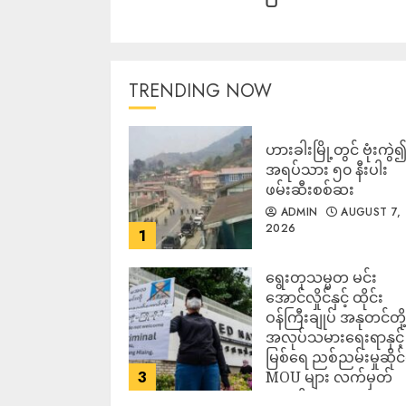
TRENDING NOW
ဟားခါးမြို့တွင် ဗုံးကွဲ
အရပ်သား ၅၀ နီးပါး
ဖမ်းဆီးစစ်ဆး
ADMIN
AUGUST 7,
2026
1
ရွေးတုသမ္မတ မင်း
အောင်လှိုင်နှင့် ထိုင်း
ဝန်ကြီးချုပ် အနုတင်တို့
အလုပ်သမားရေးရာနှင့်
မြစ်ရေ ညစ်ညမ်းမှုဆိုင
3
MOU များ လက်မှတ်
ရေးထိုး