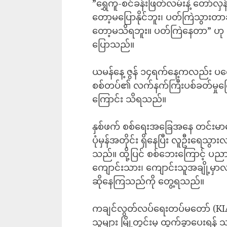
‎”ရွှေကူ-စင်ခန်းဖြတ်လမ်းနဲ့ တေ
တော့မပြောနိုင်ဘူး၊ ပတ်ကြဲသွားတာဆ
တော့မသိရဘူး။ ပတ်ကြဲနေတာ” ဟု ရ
ပြောသည်။
‎ယမန်နေ့ ဇွန် ၁၄ရက်နေ့ကလည်း ပ
စစ်တပ်၏ လက်နက်ကြီးပစ်ခတ်မှုကြောင့
ကြောင်း သိရသည်။
နှစ်ဖက် ‎စစ်ရေးအခြေအနေ တင်းမာနေ
ပုံမှန်အတိုင်း ရှိနေပြီး လူဦးရေသွ
သည်။ ထို့ပြင် စစ်ဘေးကြောင့် ပညာ
ကျောင်းသား၊ ကျောင်းသူအချို့မှာလည
ဆိုနေကြသည်ကို တွေ့ရသည်။
ကချင်လွတ်လပ်ရေးတပ်မတော် (KIA) 
သူများ မြို့တွင်းမှ ထွက်ခွာပေးရန်