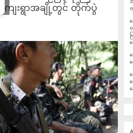
အ
 ကျေးရွာအချို့တွင် တိုက်ပွဲ
တ
ရ
ဝ
မ
ရ
လ
ရ
ခ
ဟ
က