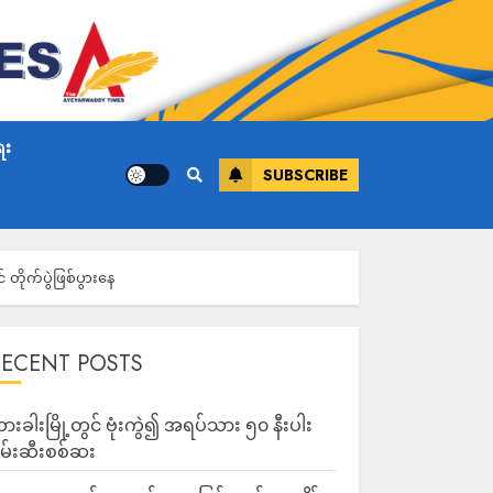
ေး
SUBSCRIBE
တိုက်ပွဲဖြစ်ပွားနေ
RECENT POSTS
ားခါးမြို့တွင် ဗုံးကွဲ၍ အရပ်သား ၅၀ နီးပါး
မ်းဆီးစစ်ဆး