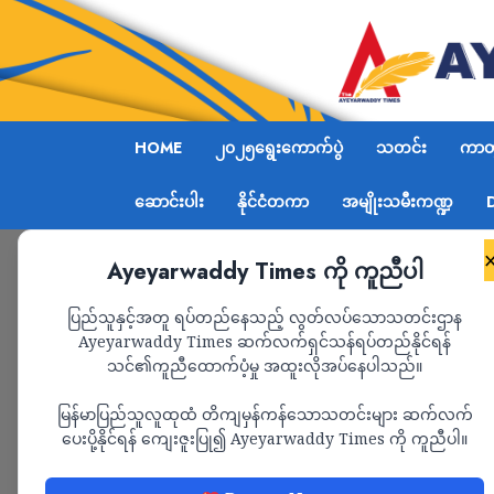
HOME
၂၀၂၅ရွေးကောက်ပွဲ
သတင်း
ကာတွ
ဆောင်းပါး
နိုင်ငံတကာ
အမျိုးသမီးကဏ္ဍ
Ayeyarwaddy Times ကို ကူညီပါ
Home
ရွေးတုအစိုးရ စစ်တပ်က ရွှေကူမြို့ အထက်ဘက်ကျ
ပြည်သူနှင့်အတူ ရပ်တည်နေသည့် လွတ်လပ်သောသတင်းဌာန
Ayeyarwaddy Times ဆက်လက်ရှင်သန်ရပ်တည်နိုင်ရန်
သင်၏ကူညီထောက်ပံ့မှု အထူးလိုအပ်နေပါသည်။
သတင်း
မြန်မာပြည်သူလူထုထံ တိကျမှန်ကန်သောသတင်းများ ဆက်လက်
ရွေးတုအစိုးရ စစ်တပ
ပေးပို့နိုင်ရန် ကျေးဇူးပြု၍ Ayeyarwaddy Times ကို ကူညီပါ။
ဘက်ကျေးရွာများကို Y