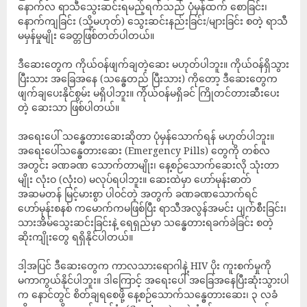
နောက်လ ရာသီသွေးဆင်းရမည့်ရက်သည် ပုံမှန်ထက် စောခြင်း၊
နောက်ကျခြင်း (သို့မဟုတ်) သွေးဆင်းနည်းခြင်း/များခြင်း စတဲ့ ရာသီ
မမှန်မှုမျိုး ခေတ္တဖြစ်တတ်ပါတယ်။
ဒီဆေးတွေက ကိုယ်ဝန်ဖျက်ချတဲ့ဆေး မဟုတ်ပါဘူး။ ကိုယ်ဝန်ရှိသွား
ပြီးသား အခြေအနေ (သန္ဓေတည် ပြီးသား) ကိုတော့ ဒီဆေးတွေက
ဖျက်ချပေးနိုင်စွမ်း မရှိပါဘူး။ ကိုယ်ဝန်မရှိခင် ကြိုတင်တားဆီးပေး
တဲ့ ဆေးသာ ဖြစ်ပါတယ်။
အရေးပေါ် သန္ဓေတားဆေးဆိုတာ ပုံမှန်သောက်ရန် မဟုတ်ပါဘူး။
အရေးပေါ်သန္ဓေတားဆေး (Emergency Pills) တွေကို တစ်လ
အတွင်း ခဏခဏ သောက်တာမျိုး၊ နေ့စဉ်သောက်ဆေးလို သုံးတာ
မျိုး လုံးဝ (လုံးဝ) မလုပ်ရပါဘူး။ ဆေးထဲမှာ ဟော်မုန်းဓာတ်
အဆမတန် မြင့်မားစွာ ပါဝင်တဲ့ အတွက် ခဏခဏသောက်ရင်
ဟော်မုန်းစနစ် ကမောက်ကမဖြစ်ပြီး ရာသီအလွန်အမင်း ပျက်စီးခြင်း၊
သားအိမ်သွေးဆင်းခြင်းနဲ့ ရေရှည်မှာ သန္ဓေတားရခက်ခဲခြင်း စတဲ့
ဆိုးကျိုးတွေ ရရှိနိုင်ပါတယ်။
ဒါ့အပြင် ဒီဆေးတွေက ကာလသားရောဂါနဲ့ HIV ပိုး ကူးစက်မှုကို
မကာကွယ်နိုင်ပါဘူး။ ဒါကြောင့် အရေးပေါ် အခြေအနေပြီးဆုံးသွားပါ
က နောင်တွင် စိတ်ချရစေဖို့ နေ့စဉ်သောက်သန္ဓေတားဆေး၊ ၃ လခံ