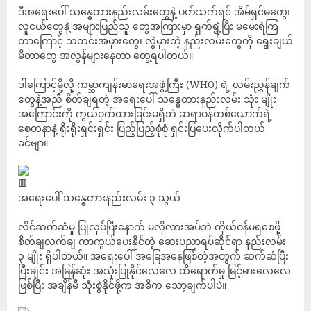
ဒီအရေးပေါ် သန္ဓေတားနည်းလမ်းတွေနဲ့ ပတ်သက်ရင် အိမ်ရှင်မတွေ၊
လူငယ်တွေနဲ့ အများပြည်သူ တွေအကြားမှာ ရှက်ရွံ့ပြီး မမေးရဲကြ
တာကြောင့် သတင်းအမှားတွေ၊ လွဲမှားတဲ့ နည်းလမ်းတွေကို ရွေးချယ်
မိတာတွေ အလွန်များနေတာ တွေ့ရပါတယ်။
ဒါကြောင့်မို့လို့ ကမ္ဘာကျန်းမာရေးအဖွဲ့ကြီး (WHO) ရဲ့ လမ်းညွှန်ချက်
တွေနဲ့အညီ စိတ်ချရတဲ့ အရေးပေါ် သန္ဓေတားနည်းလမ်း သုံး မျိုး
အကြောင်းကို ကွယ်ဝှက်ထားခြင်းမရှိဘဲ ဆရာဝန်တစ်ယောက်ရဲ့
စေတနာနဲ့ ရိုးရိုးရှင်းရှင်း ပြည့်ပြည့်စုံစုံ ရှင်းပြပေးလိုက်ပါတယ်
ခင်ဗျာ။
အရေးပေါ် သန္ဓေတားနည်းလမ်း ၃ သွယ်
လိင်ဆက်ဆံမှု ပြုလုပ်ပြီးနောက် မလိုလားအပ်ဘဲ ကိုယ်ဝန်မရစေဖို့
စိတ်ချလက်ချ ကာကွယ်ပေးနိုင်တဲ့ ဆေးပညာရပ်ဆိုင်ရာ နည်းလမ်း
၃ မျိုး ရှိပါတယ်။ အရေးပေါ် အခြေအနေဖြစ်တဲ့အတွက် ဆက်ဆံပြီး
ပြီးချင်း အမြန်ဆုံး အသုံးပြုနိုင်လေလေ ထိရောက်မှု မြင့်မားလေလေ
ဖြစ်ပြီး အချိန်မီ သုံးစွဲနိုင်ဖို့က အဓိက သော့ချက်ပါပဲ။