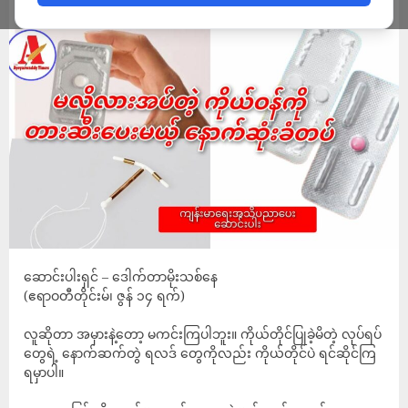
ADMIN
JUNE 16, 2026
ဆောင်းပါးရှင် – ဒေါက်တာမိုးသစ်နေ
(ဧရာဝတီတိုင်းမ်၊ ဇွန် ၁၄ ရက်)
လူဆိုတာ အမှားနဲ့တော့ မကင်းကြပါဘူး။ ကိုယ်တိုင်ပြုခဲ့မိတဲ့ လုပ်ရပ်
တွေရဲ့ နောက်ဆက်တွဲ ရလဒ် တွေကိုလည်း ကိုယ်တိုင်ပဲ ရင်ဆိုင်ကြ
ရမှာပါ။