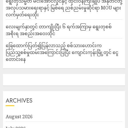
ရွေးတုသမ္မတ မင်းအောင်လှိုင်နှင့် ထိုင်းဝန်ကြီးချုပ် အနုတင်တို့
အလုပ်သမားရေးရာနှင့် မြစ်ရေ ညစ်ညမ်းမှုဆိုင်ရာ MOU များ
လက်မှတ်ရေးထိုး
လေးမျက်နှာတွင် တာကျိုးပြီး ၆ ရက်အကြာမှ ရွေးတုစစ်
အစိုးရ အစည်းအဝေးထိုင်
ခြေထောက်ပြတ်၍ပြန်လာသည့် စစ်သားဟောင်းက
ပြည်သူ့စစ်မှုထမ်းအကြောင်းပြပြီး ကျောင်းကုန်းမြို့တွင် ငွေ
တောင်းနေ
ARCHIVES
August 2026