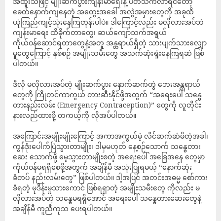
အထူးသဖြင့် မျိုးဆက်ပွားကျန်းမာရေးနဲ့ ပတ်သက်လာရင်တော့
ခေတ်နောက်ကျနေတဲ့ အတွေးအခေါ် အလွဲအမှားတွေကို အခုထိ
ယုံကြည်ကျင့်သုံးနေကြတုန်းပါပဲ။ ဒါကြောင့်လည်း မလိုလားအပ်ဘဲ
ကျန်းမာရေး ထိခိုက်တာတွေ၊ ဆယ်ကျော်သက်အရွယ်
ကိုယ်ဝန်ဆောင်ရတာတွေနဲ့အတူ အန္တရာယ်ရှိတဲ့ သားပျက်သားလျှော
မှုတွေကြောင့် နှစ်စဉ် အမျိုးသမီးတွေ အသက်ဆုံးရှုံးနေကြရဆဲ ဖြစ်
ပါတယ်။
ဒီလို မလိုလားအပ်တဲ့ မျိုးဆက်ပွား နောက်ဆက်တွဲ ဘေးအန္တရာယ်
တွေကို ကြိုတင်ကာကွယ် တားဆီးနိုင်ဖို့အတွက် “အရေးပေါ် သန္ဓေ
တားနည်းလမ်း (Emergency Contraception)” တွေကို လူတိုင်း
နားလည်ထားဖို့ တကယ့်ကို လိုအပ်ပါတယ်။
အကြောင်းအမျိုးမျိုးကြောင့် အကာအကွယ်မဲ့ လိင်ဆက်ဆံမိတဲ့အခါ၊
ကွန်ဒုံးပေါက်ပြဲသွားတာမျိုး၊ ဒါမှမဟုတ် နေ့စဉ်သောက် သန္ဓေတား
ဆေး သောက်ဖို့ မေ့သွားတာမျိုးစတဲ့ အရေးပေါ် အခြေအနေ တွေမှာ
ကိုယ်ဝန်မရရှိစေဖို့အတွက် အချိန်မီ အသုံးပြုရမယ့် “နောက်ဆုံး
ခံတပ် နည်းလမ်းတွေ” ဖြစ်ပါတယ်။ ဒါ့အပြင် အတင်းအဓမ္မ စော်ကား
ခံရတဲ့ မုဒိန်းမှုသားကောင် ဖြစ်ရရှာတဲ့ အမျိုးသမီးတွေ ကိုလည်း မ
လိုလားအပ်တဲ့ သန္ဓေမရရှိအောင် အရေးပေါ် သန္ဓေတားဆေးတွေနဲ့
အချိန်မီ ကူညီကုသ ပေးရပါတယ်။