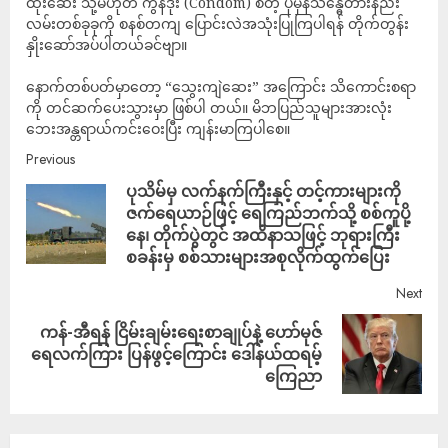
ထိုးဆေး သို့မဟုတ် ကွန်ဒုံး (Condom) စတဲ့ ပုံမှန်သန္ဓေတားနည်း
လမ်းတစ်ခုခုကို စနစ်တကျ ပြောင်းလဲအသုံးပြုကြပါရန် တိုက်တွန်း
နှိုးဆော်အပ်ပါတယ်ခင်ဗျာ။
နောက်တစ်ပတ်မှာတော့ “သွေးကျဲဆေး” အကြောင်း သိကောင်းစရာ
ကို တင်ဆက်ပေးသွားမှာ ဖြစ်ပါ တယ်။ မိဘပြည်သူများအားလုံး
ဘေးအန္တရာယ်ကင်းဝေးပြီး ကျန်းမာကြပါစေ။
Previous
ပုသိမ်မှ လက်နက်ကြီးနှင့် တင့်ကားများကို
ဇက်ရေယာဉ်ဖြင့် ရေကြည်ဘက်သို့ စစ်ကူပို့
နေ၊ တိုက်ပွဲတွင် အထိနာသဖြင့် ဘုရားကြီး
စခန်းမှ စစ်သားများအစုလိုက်ထွက်ပြေး
Next
ကန်-အီရန် ငြိမ်းချမ်းရေးစာချုပ်နဲ့ ဟော်မုဇ်
ရေလက်ကြား ပြန်ဖွင့်ကြောင်း ဒေါ်နယ်ထရမ့်
ကြေညာ