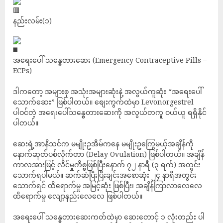
နည်းလမ်း(၁)
အရေးပေါ် သန္ဓေတားဆေး (Emergency Contraceptive Pills –
ECPs)
ဒါကတော့ အများစု အသုံးအများဆုံးနဲ့ အလွယ်ကူဆုံး “အရေးပေါ်
သောက်ဆေး” ဖြစ်ပါတယ်။ စျေးကွက်ထဲမှာ Levonorgestrel
ပါဝင်တဲ့ အရေးပေါ်သန္ဓေတားဆေးကို အလွယ်တကူ ဝယ်ယူ ရရှိနိုင်
ပါတယ်။
ဆေးရဲ့အာနိသင်က မမျိုးဥအိမ်ကနေ မမျိုးဥကြွေမယ့်အချိန်ကို
နောက်ဆုတ်ပစ်လိုက်တာ (Delay Ovulation) ဖြစ်ပါတယ်။ အချိန်
ကာလအားဖြင့် လိင်မှုကိစ္စဖြစ်ပြီးနောက် ၇၂ နာရီ (၃ ရက်) အတွင်း
သောက်ရပါမယ်။ ဆက်ဆံပြီးပြီးချင်းအစောဆုံး ၂၄ နာရီအတွင်း
သောက်ရင် ထိရောက်မှု အမြင့်ဆုံး ဖြစ်ပြီး၊ အချိန်ကြာလာလေလေ
ထိရောက်မှု လျော့နည်းလေလေ ဖြစ်ပါတယ်။
အရေးပေါ် သန္ဓေတား‌ဆေးကတ်ထဲမှာ ဆေးတောင့် ၁ လုံးတည်း ပါ