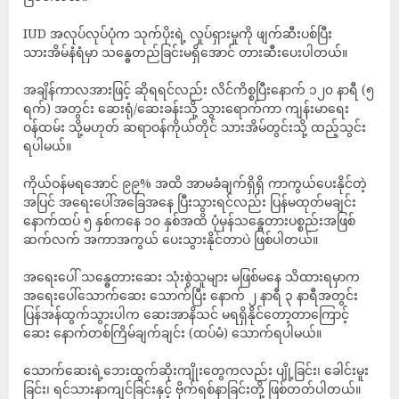
IUD အလုပ်လုပ်ပုံက သုက်ပိုးရဲ့ လှုပ်ရှားမှုကို ဖျက်ဆီးပစ်ပြီး
သားအိမ်နံရံမှာ သန္ဓေတည်ခြင်းမရှိအောင် တားဆီးပေးပါတယ်။
အချိန်ကာလအားဖြင့် ဆိုရရင်လည်း လိင်ကိစ္စပြီးနောက် ၁၂၀ နာရီ (၅
ရက်) အတွင်း ဆေးရုံ/ဆေးခန်းသို့ သွားရောက်ကာ ကျန်းမာရေး
ဝန်ထမ်း သို့မဟုတ် ဆရာဝန်ကိုယ်တိုင် သားအိမ်တွင်းသို့ ထည့်သွင်း
ရပါမယ်။
ကိုယ်ဝန်မရအောင် ၉၉% အထိ အာမခံချက်ရှိရှိ ကာကွယ်ပေးနိုင်တဲ့
အပြင် အရေးပေါ်အခြေအနေ ပြီးသွားရင်လည်း ပြန်မထုတ်မချင်း
နောက်ထပ် ၅ နှစ်ကနေ ၁၀ နှစ်အထိ ပုံမှန်သန္ဓေတားပစ္စည်းအဖြစ်
ဆက်လက် အကာအကွယ် ပေးသွားနိုင်တာပဲ ဖြစ်ပါတယ်။
အရေးပေါ် သန္ဓေတားဆေး သုံးစွဲသူများ မဖြစ်မနေ သိထားရမှာက
အရေးပေါ်သောက်ဆေး သောက်ပြီး နောက် ၂ နာရီ ၃ နာရီအတွင်း
ပြန်အန်ထွက်သွားပါက ဆေးအာနိသင် မရရှိနိုင်တော့တာကြောင့်
ဆေး နောက်တစ်ကြိမ်ချက်ချင်း (ထပ်မံ) သောက်ရပါမယ်။
သောက်ဆေးရဲ့ဘေးထွက်ဆိုးကျိုး‌တွေကလည်း ပျို့ခြင်း၊ ခေါင်းမူး
ခြင်း၊ ရင်သားနာကျင်ခြင်းနှင့် ဗိုက်ရစ်နာခြင်းတို့ ဖြစ်တတ်ပါတယ်။