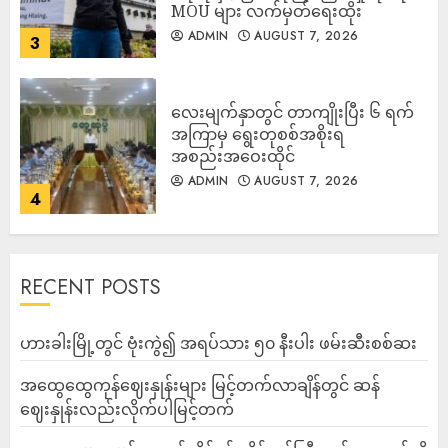
MOU များ လက်မှတ်ရေးထိုး
ADMIN
AUGUST 7, 2026
3
လေးမျက်နှာတွင် တာကျိုးပြီး ၆ ရက်
အကြာမှ ရွေးတုစစ်အစိုးရ
အစည်းအဝေးထိုင်
ADMIN
AUGUST 7, 2026
4
RECENT POSTS
ဟားခါးမြို့တွင် ဗုံးကွဲ၍ အရပ်သား ၅၀ နီးပါး ဖမ်းဆီးစစ်ဆး
အထွေထွေကုန်ဈေးနှုန်းများ မြင့်တက်လာချိန်တွင် ဆန်
ဈေးနှုန်းလည်းလိုက်ပါမြင့်တက်