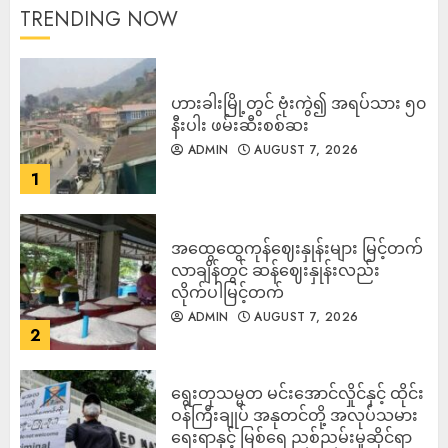
TRENDING NOW
ဟားခါးမြို့တွင် ဗုံးကွဲ၍ အရပ်သား ၅၀
နီးပါး ဖမ်းဆီးစစ်ဆး
ADMIN
AUGUST 7, 2026
1
အထွေထွေကုန်ဈေးနှုန်းများ မြင့်တက်
လာချိန်တွင် ဆန်ဈေးနှုန်းလည်း
လိုက်ပါမြင့်တက်
ADMIN
AUGUST 7, 2026
2
ရွေးတုသမ္မတ မင်းအောင်လှိုင်နှင့် ထိုင်း
ဝန်ကြီးချုပ် အနုတင်တို့ အလုပ်သမား
ရေးရာနှင့် မြစ်ရေ ညစ်ညမ်းမှုဆိုင်ရာ