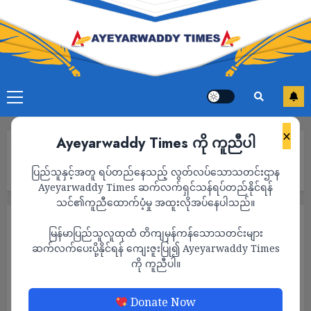
×
Ayeyarwaddy Times ကို ကူညီပါ
Home
မလိုလားအပ်တဲ့ကိုယ်ဝန်ကို တားဆီးပေးမယ့် နောက်ဆုံး
ပြည်သူနှင့်အတူ ရပ်တည်နေသည့် လွတ်လပ်သောသတင်းဌာန
ခံတပ်(ကျန်းမာရေးအသိပညာပေးဆောင်းပါး)
Ayeyarwaddy Times ဆက်လက်ရှင်သန်ရပ်တည်နိုင်ရန်
သင်၏ကူညီထောက်ပံ့မှု အထူးလိုအပ်နေပါသည်။
ကျန်းမာရေး
ဆောင်းပါး
မြန်မာပြည်သူလူထုထံ တိကျမှန်ကန်သောသတင်းများ
မလိုလားအပ်တဲ့ကိုယ်ဝန်ကို တားဆီးပေးမယ့်
ဆက်လက်ပေးပို့နိုင်ရန် ကျေးဇူးပြု၍ Ayeyarwaddy Times
ကို ကူညီပါ။
နောက်ဆုံးခံတပ်(ကျန်းမာရေးအသိပညာပေး
ဆောင်းပါး)
Donate Now