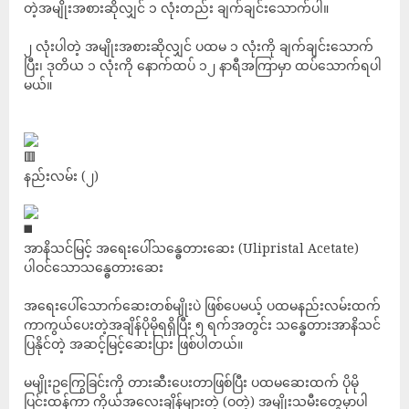
တဲ့အမျိုးအစားဆိုလျှင် ၁ လုံးတည်း ချက်ချင်းသောက်ပါ။
၂ လုံးပါတဲ့ အမျိုးအစားဆိုလျှင် ပထမ ၁ လုံးကို ချက်ချင်းသောက်
ပြီး၊ ဒုတိယ ၁ လုံးကို နောက်ထပ် ၁၂ နာရီအကြာမှာ ထပ်သောက်ရပါ
မယ်။
နည်းလမ်း (၂)
အာနိသင်မြင့် အရေးပေါ်သန္ဓေတားဆေး (Ulipristal Acetate)
ပါဝင်သောသန္ဓေတားဆေး
အရေးပေါ်သောက်ဆေးတစ်မျိုးပဲ ဖြစ်ပေမယ့် ပထမနည်းလမ်းထက်
ကာကွယ်ပေးတဲ့အချိန်ပိုမိုရရှိပြီး ၅ ရက်အတွင်း သန္ဓေတားအာနိသင်
ပြနိုင်တဲ့ အဆင့်မြင့်ဆေးပြား ဖြစ်ပါတယ်။
မမျိုးဥကြွေခြင်းကို တားဆီးပေးတာဖြစ်ပြီး ပထမဆေးထက် ပိုမို
ပြင်းထန်ကာ ကိုယ်အလေးချိန်များတဲ့ (ဝတဲ့) အမျိုးသမီးတွေမှာပါ