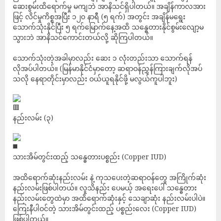
ဆေးစွမ်းထိရောက်မှု မကျဘဲ အာနိသင်ရှိပါတယ်။ အချိန်ကာလအား
ဖြင့် လိင်မှုကိစ္စအပြီး ၁၂၀ နာရီ (၅ ရက်) အတွင်း အချိန်မရွေး
သောက်သုံးနိုင်ပြီး ၅ ရက်မြောက်နေ့အထိ သန္ဓေတားနိုင်စွမ်းလျော့မ
သွားဘဲ အာနိသင်ကောင်းတယ်လို့ ဆိုကြပါတယ်။
သောက်သုံးတဲ့အခါမှာလည်း ဆေး ၁ လုံးတည်းသာ သောက်ရန်
လိုအပ်ပါတယ်။ (မြန်မာနိုင်ငံမှာတော့ ဆရာဝန်ညွှန်ကြားချက်လိုအပ်
သလို နေရာတိုင်းမှာလည်း ဝယ်ယူရနိုင်ဖို့ မလွယ်ကူပါဘူး)
နည်းလမ်း (၃)
သားအိမ်တွင်းထည့် သန္ဓေတားပစ္စည်း (Copper IUD)
အထိရောက်ဆုံးနည်းလမ်း နဲ့ ကုသပေးတဲ့ဆရာဝန်တွေ အကြိုက်ဆုံး
နည်းလမ်းဖြစ်ပါတယ်။ လူသိနည်း ပေမယ့် အရေးပေါ် သန္ဓေတား
နည်းလမ်းတွေထဲမှာ အထိရောက်ဆုံးနှင့် သေချာဆုံး နည်းလမ်းပါပဲ။
ကြေးနီပါဝင်တဲ့ သားအိမ်တွင်းထည့် ပစ္စည်းလေး (Copper IUD)
ဖြစ်ပါတယ်။