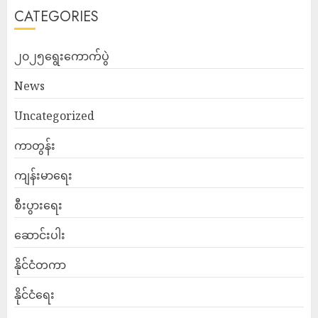
CATEGORIES
၂၀၂၅ရွေးကောက်ပွဲ
News
Uncategorized
ကာတွန်း
ကျန်းမာရေး
စီးပွားရေး
ဆောင်းပါး
နိုင်ငံတကာ
နိုင်ငံရေး