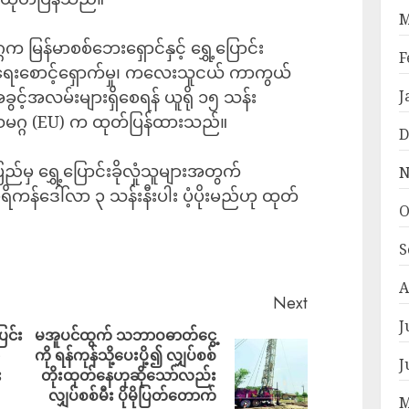
M
ဂက မြန်မာစစ်ဘေးရှောင်နှင့် ရွှေ့ပြောင်း
F
ေးစောင့်ရှောက်မှု၊ ကလေးသူငယ် ကာကွယ်
J
ခွင့်အလမ်းများရှိစေရန် ယူရို ၁၅ သန်း
သမဂ္ဂ (EU) က ထုတ်ပြန်ထားသည်။
D
မာပြည်မှ ရွှေ့ပြောင်းခိုလှုံသူများအတွက်
N
်ဒေါ်လာ ၃ သန်းနီးပါး ပံ့ပိုးမည်ဟု ထုတ်
O
S
A
Next
J
ြင်း
မအူပင်ထွက် သဘာဝဓာတ်ငွေ့
ကို ရန်ကုန်သို့ပေးပို့၍ လျှပ်စစ်
J
း
တိုးထုတ်နေဟုဆိုသော်လည်း
လျှပ်စစ်မီး ပိုမိုပြတ်တောက်
M