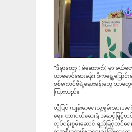
‎”ဒီမှာတော့ ( မဲဆောာက်) မှာ မယ
ယာမောင်ဆေးခန်း၊ ဒီကရွေ့ပြောင
စစ်ကောင်စီရဲ့ဆေးခန်းတွေ ဘာတွေ
ကြားသည်။
‎ထို့ပြင် ကျန်းမာရေးလူ့စွမ်းအားအရင်း
ရေး၊ ထားဝယ်ဆေးရုံ အဆင့်မြှင့်တင်
လုပ်ငန်းစွမ်းဆောင် ရည်မြှင့်တင်ရေး
တုအစိုးရကျန်းမာရေးဝန်ကြီးဌာနက