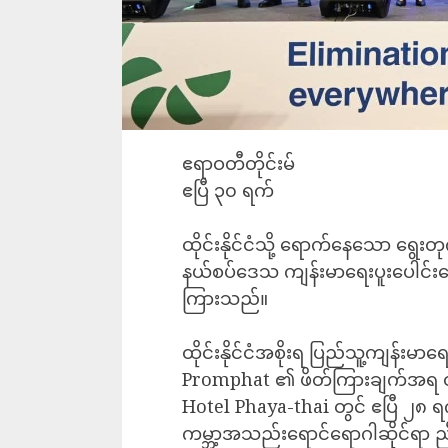
‎ဧရာဝတီတိုင်းမ်
‎‎ဧပြီ ၃၀ ရက်
ထိုင်းနိုင်ငံသို့ ရောက်နေသော ရွေးတုက
နယ်စပ်ဒေသ ကျန်းမာရေးပူးပေါင်းဆောင
ကြားသည်။
‎ထိုင်းနိုင်ငံအစိုးရ ပြည်သူ့ကျန်းမ
Promphat ၏ ဖိတ်ကြားချက်အရ ထိုင
Hotel Phaya-thai တွင် ဧပြီ ၂၈ 
ကမ္ဘာ့အသည်းရောင်ရောဂါဆိုင်ရာ ညီ