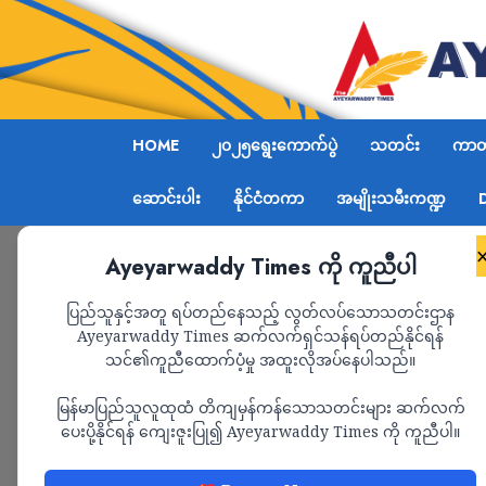
HOME
၂၀၂၅ရွေးကောက်ပွဲ
သတင်း
ကာတွ
ဆောင်းပါး
နိုင်ငံတကာ
အမျိုးသမီးကဏ္ဍ
Ayeyarwaddy Times ကို ကူညီပါ
Home
ထိုင်းနှင့်မြန်မာ နှစ်နိုင်ငံနယ်စပ်ဒေသ ကျန်းမာ
ပြည်သူနှင့်အတူ ရပ်တည်နေသည့် လွတ်လပ်သောသတင်းဌာန
Ayeyarwaddy Times ဆက်လက်ရှင်သန်ရပ်တည်နိုင်ရန်
သင်၏ကူညီထောက်ပံ့မှု အထူးလိုအပ်နေပါသည်။
ကျန်းမာရေး
သတင်း
မြန်မာပြည်သူလူထုထံ တိကျမှန်ကန်သောသတင်းများ ဆက်လက်
ထိုင်းနှင့်မြန်မာ နှစ်
ပေးပို့နိုင်ရန် ကျေးဇူးပြု၍ Ayeyarwaddy Times ကို ကူညီပါ။
ကျန်းမာရေးပူးပေါင်းဆေ