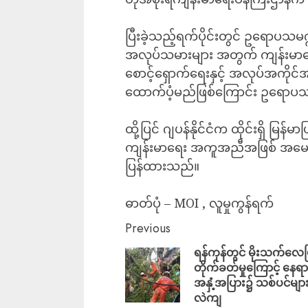
ပြီးခဲ့သည့်ရက်ပိုင်းတွင် ဥရောပသမဂ္
အလုပ်သမားများ အတွက် ကျန်းမာရ
စောင့်ရှောက်ရေးနှင့် အလုပ်အကိုင်အ
ထောက်ပံ့မည်ဖြစ်ကြောင်း ဥရောပ
‎ထို့ပြင် ဂျပန်နိုင်ငံက ထိုင်းရှိ မြန်
ကျန်းမာရေး အကူအညီအဖြစ် အမေရိကန
ပြန်ထားသည်။
ဓာတ်ပုံ – MOI , လူမှုကွန်ရက်
Previous
ရန်ကုန်တွင် မိုးသက်လေပ
တိုက်ခတ်မှုကြောင့် နေရာ
အနှံ့အပြား၌ သစ်ပင်မျာ
လဲကျ