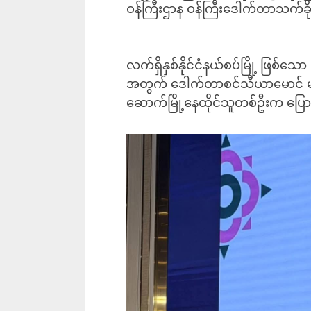
ဝန်ကြီးဌာန ဝန်ကြီးဒေါက်တာသက်ခိ
လက်ရှိနှစ်နိုင်ငံနယ်စပ်မြို့ ဖြစ်‌သ
အတွက် ဒေါက်တာစင်သီယာမောင် မယ
ဆောက်မြို့နေထိုင်သူတစ်ဦးက ပြ