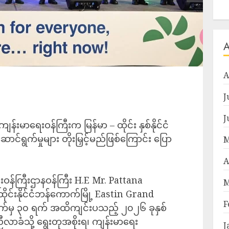
A
J
J
ျန်းမာရေးဝန်ကြီးက မြန်မာ – ထိုင်း နှစ်နိုင်ငံ
်ရွက်မှုများ တိုးမြှင့်မည်ဖြစ်ကြောင်း ပြော
M
A
ာရေးဝန်ကြီးဌာနဝန်ကြီး H.E Mr. Pattana
M
်းနိုင်ငံဘန်ကောက်မြို့ Eastin Grand
F
ရက်မှ ၃၀ ရက် အထိကျင်းပသည့် ၂၀၂၆ ခုနှစ်
လာခံသို့ ရွေးတုအစိုးရ၊ ကျန်းမာရေး
J