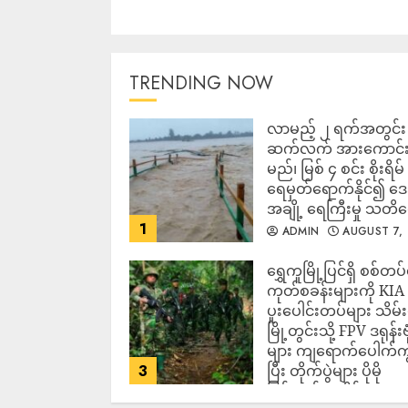
TRENDING NOW
လာမည့် ၂ ရက်အတွင်း မ
ဆက်လက် အားကောင်
မည်၊ မြစ် ၄ စင်း စိုးရိမ်
ရေမှတ်ရောက်နိုင်၍ 
အချို့ ရေကြီးမှု သတိ
1
ADMIN
AUGUST 7,
2026
‎ရွှေကူမြို့ပြင်ရှိ စစ်တပ
ကုတ်စခန်းများကို KIA
ပူးပေါင်းတပ်များ သိမ်း
မြို့တွင်းသို့ FPV ဒရုန်းဗု
များ ကျရောက်ပေါက်ကွဲ
3
ပြီး တိုက်ပွဲများ ပိုမို
ပြင်းထန်လာနိုင်