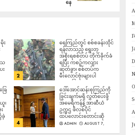
နေ
A
M
F
ိုး
ရေကြည်တွင် စစ်စခန်းထိုင်
J
း
ရန်လာသည့် ရွေးတု
အစိုးရစစ်တပ် တိုက်ခိုက်ခံ
D
ဒေသ
ရပြီး ကစဉ့်ကလျား
ပေး
ဆုတ်ခွာ၊ စစ်တပ်က
N
2
မီးလောင်ဗုံးများပါ
အသုံးပြုလာ
O
်ခြေ
ဒေါ်အောင်ဆန်းစုကြည်ကို
ADMIN
AUGUST 7,
2026
ခြွင်းချက်မရှိ လွှတ်ပေးဖို့
S
ယူ၊
အမေရိကန်နဲ့ အာဆီယံ
ံး
ဥက္ကဌ ဖိလစ်ပိုင်
A
ခဲ့
ထပ်လောင်းတောင်းဆို
4
ADMIN
AUGUST 7,
J
2026