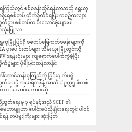
ေကြည်တွင် စစ်စခန်းထိုင်ရန်လာသည့် ရွေးတု
စိုးရစစ်တပ် တိုက်ခိုက်ခံရပြီး ကစဉ့်ကလျား
ုတ်ခွာ၊ စစ်တပ်က မီးလောင်ဗုံးများပါ
သုံးပြုလာ
ရွှေကူမြို့ပြင်ရှိ စစ်တပ်ခြေကုတ်စခန်းများကို
IA ပူးပေါင်းတပ်များ သိမ်းယူ၊ မြို့တွင်းသို့
PV ဒရုန်းဗုံးများ ကျရောက်ပေါက်ကွဲခဲ့ပြီး
ိုက်ပွဲများ ပိုမိုပြင်းထန်လာနိုင်
ေါ်အောင်ဆန်းစုကြည်ကို ခြွင်းချက်မရှိ
ွှတ်ပေးဖို့ အမေရိကန်နဲ့ အာဆီယံဥက္ကဌ ဖိလစ်
ိုင် ထပ်လောင်းတောင်းဆို
ီညွတ်ရေးမူ ၃ ရပ်နှင့်အညီ SCEF ၏
စ်မဟာဗျူဟာ ပေါင်းစပ်ညှိနှိုင်းရေးတွင် ပါဝင်
ိုင်ရန် တပ်မှူးကြီးများ ဆုံးဖြတ်