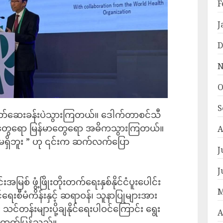
F
J
D
N
O
S
်တော်ဆေးခန်းပဲသွားကြတယ်။ ဒေါက်တာစင်သီ
်းတွေရော မြန်မာတွေရော အဓိကသွားကြတယ်။
A
မရှိဘူး ” ဟု ၎င်းက ဆက်လက်ပြော
J
J
အမြစ် ဖွံ့ဖြိုးတိုးတက်ရေးနှစ်နိုင်ငံပူးပေါင်း
M
ရေးစီမံကိန်းနှင့် ဆရာဝန်၊ သူနာပြုများအား
 သင်တန်းများပို့ချနိုင်ရေးပါဝင်ကြောင်း ရွေး
A
 ထုတ်ပြန်သည်။