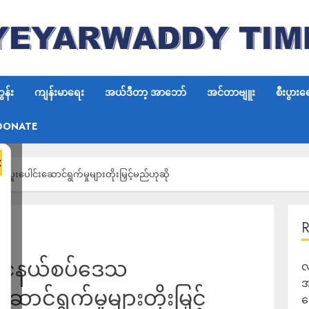
န်း
ကျန်းမာရေး
အယ်ဒီတာ့ အာဘော်
အင်တာဗျူး
စီးပွားရ
DONATE
×
ရေးပူးပေါင်းဆောင်ရွက်မှုများတိုးမြှင့်မည်ဟုဆို
နိုင်ငံနယ်စပ်ဒေသ
လ
အ
ာင်ရွက်မှုများတိုးမြှင့်
ရ