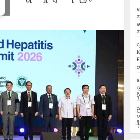
ရ
အ
ဆ
အ
‎
K
F
တ
ဒ
လ
ပ
ည
စ
န