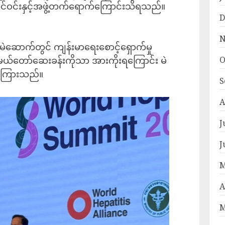
ုင်ဝင်းနှင့်အဖွဲ့တက်ရောက်ကြောင်းသိရသည်။
D
N
ော မဲဆောက်တွင် ကျန်းမာရေးစောင့်ရှောက်မှု
်တော်ဆေးခန်းကိုသာ အားကိုးရကြောင်း မဲ
O
ောကြားသည်။
S
A
J
J
M
A
M