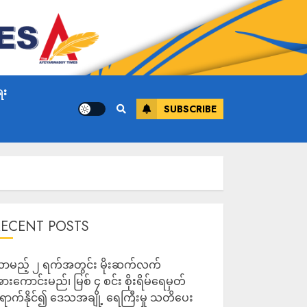
ေး
SUBSCRIBE
RECENT POSTS
ာမည့် ၂ ရက်အတွင်း မိုးဆက်လက်
ားကောင်းမည်၊ မြစ် ၄ စင်း စိုးရိမ်ရေမှတ်
ောက်နိုင်၍ ဒေသအချို့ ရေကြီးမှု သတိပေး