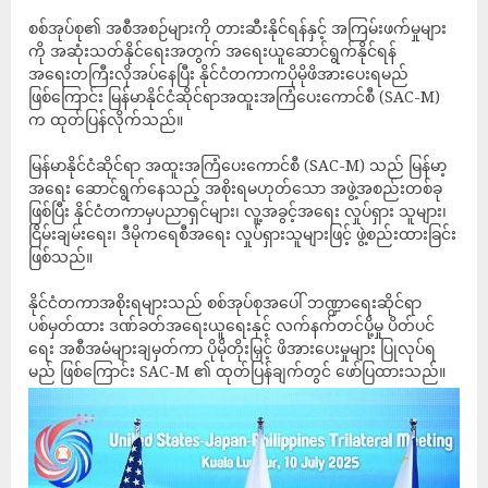
စစ်အုပ်စု၏ အစီအစဉ်များကို တားဆီးနိုင်ရန်နှင့် အကြမ်းဖက်မှုများ
ကို အဆုံးသတ်နိုင်ရေးအတွက် အရေးယူဆောင်ရွက်နိုင်ရန်
အရေးတကြီးလိုအပ်နေပြီး နိုင်ငံတကာကပိုမိုဖိအားပေးရမည်
ဖြစ်ကြောင်း မြန်မာနိုင်ငံဆိုင်ရာအထူးအကြံပေးကောင်စီ (SAC-M)
က ထုတ်ပြန်လိုက်သည်။
မြန်မာနိုင်ငံဆိုင်ရာ အထူးအကြံပေးကောင်စီ (SAC-M) သည် မြန်မာ့
အရေး ဆောင်ရွက်နေသည့် အစိုးရမဟုတ်သော အဖွဲ့အစည်းတစ်ခု
ဖြစ်ပြီး နိုင်ငံတကာမှပညာရှင်များ၊ လူ့အခွင့်အရေး လှုပ်ရှား သူများ၊
ငြိမ်းချမ်းရေး၊ ဒီမိုကရေစီအရေး လှုပ်ရှားသူများဖြင့် ဖွဲ့စည်းထားခြင်း
ဖြစ်သည်။
နိုင်ငံတကာအစိုးရများသည် စစ်အုပ်စုအပေါ် ဘဏ္ဍာရေးဆိုင်ရာ
ပစ်မှတ်ထား ဒဏ်ခတ်အရေးယူရေးနှင့် လက်နက်တင်ပို့မှု ပိတ်ပင်
ရေး အစီအမံများချမှတ်ကာ ပိုမိုတိုးမြှင့် ဖိအားပေးမှုများ ပြုလုပ်ရ
မည် ဖြစ်ကြောင်း SAC-M ၏ ထုတ်ပြန်ချက်တွင် ဖော်ပြထားသည်။