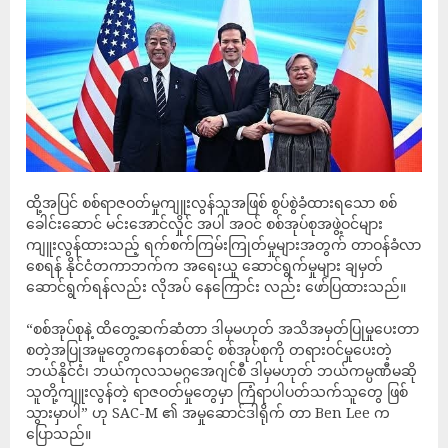
ထို့အပြင် စစ်ရာဇဝတ်မှုကျူးလွန်သူအဖြစ် စွပ်စွဲခံထားရသော စစ်
ခေါင်းဆောင် မင်းအောင်လှိုင် အပါ အဝင် စစ်အုပ်စုအဖွဲ့ဝင်များ
ကျူးလွန်ထားသည့် ရက်စက်ကြမ်းကြုတ်မှုများအတွက် တာဝန်ခံလာ
စေရန် နိုင်ငံတကာဘက်က အရေးယူ ဆောင်ရွက်မှုများ ချမှတ်
ဆောင်ရွက်ရန်လည်း လိုအပ် နေကြောင်း လည်း ဖော်ပြထားသည်။
“စစ်အုပ်စုနဲ့ ထိတွေ့ဆက်ဆံတာ ဒါမှမဟုတ် အသိအမှတ်ပြုမှုပေးတာ
စတဲ့အပြုအမူတွေကနေတစ်ဆင့် စစ်အုပ်စုကို တရားဝင်မှုပေးတဲ့
ဘယ်နိုင်ငံ၊ ဘယ်ကုလသမဂ္ဂအေဂျင်စီ ဒါမှမဟုတ် ဘယ်ကမ္ပဏီမဆို
သူတို့ကျူးလွန်တဲ့ ရာဇဝတ်မှုတွေမှာ ကြံရာပါပတ်သက်သူတွေ ဖြစ်
သွားမှာပါ” ဟု SAC-M ၏ အမှုဆောင်ဒါရိုက် တာ Ben Lee က
ပြောသည်။