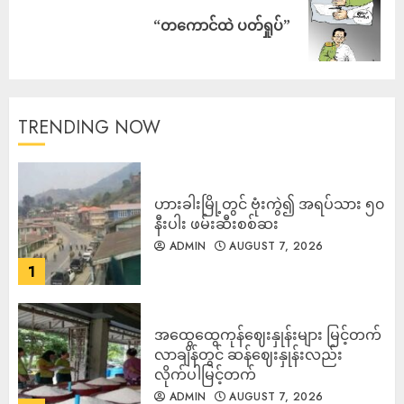
“တကောင်ထဲ ပတ်ရှုပ်”
TRENDING NOW
ဟားခါးမြို့တွင် ဗုံးကွဲ၍ အရပ်သား ၅၀
နီးပါး ဖမ်းဆီးစစ်ဆး
ADMIN
AUGUST 7, 2026
1
အထွေထွေကုန်ဈေးနှုန်းများ မြင့်တက်
လာချိန်တွင် ဆန်ဈေးနှုန်းလည်း
လိုက်ပါမြင့်တက်
ADMIN
AUGUST 7, 2026