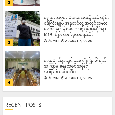
2
ရွေးတုသမ္မတ မင်းအောင်လှိုင်နှင့် ထိုင်း
ဝန်ကြီးချုပ် အနုတင်တို့ အလုပ်သမား
ရေးရာနှင့် မြစ်ရေ ညစ်ညမ်းမှုဆိုင်ရာ
MOU များ လက်မှတ်ရေးထိုး
ADMIN
AUGUST 7, 2026
3
လေးမျက်နှာတွင် တာကျိုးပြီး ၆ ရက်
အကြာမှ ရွေးတုစစ်အစိုးရ
အစည်းအဝေးထိုင်
ADMIN
AUGUST 7, 2026
4
RECENT POSTS