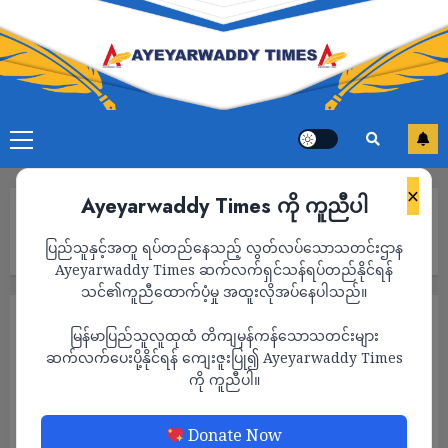
×
Ayeyarwaddy Times ကို ကူညီပါ
Home
စစ်အုပ်စု၏ အကြမ်းဖက်မှုများ အဆုံးသတ်နိုင်ရေးအတွက် ပိုမိုဖိအား
ပြည်သူနှင့်အတူ ရပ်တည်နေသည့် လွတ်လပ်သောသတင်းဌာန
ပေးရန် SAC-M တောင်းဆို
Ayeyarwaddy Times ဆက်လက်ရှင်သန်ရပ်တည်နိုင်ရန်
သင်၏ကူညီထောက်ပံ့မှု အထူးလိုအပ်နေပါသည်။
နိုင်ငံရေး
သတင်း
မြန်မာပြည်သူလူထုထံ တိကျမှန်ကန်သောသတင်းများ
စစ်အုပ်စု၏ အကြမ်းဖက်မှုများ အဆုံးသတ်နိုင်
ဆက်လက်ပေးပို့နိုင်ရန် ကျေးဇူးပြု၍ Ayeyarwaddy Times
ကို ကူညီပါ။
ရေးအတွက် ပိုမိုဖိအားပေးရန် SAC-M တောင်း
ဆို
Donate Now