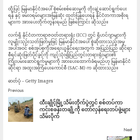
ထို့ပြင် မြန်မာနိုင်ငံအပေါ် စုံစမ်းစစ်ဆေးမှုကို တိုးချဲ့ဆောင်ရွက်ပေး
ရန် နှင့် ဖမ်းဝရမ်းများအမြန်ဆုံး ထုတ်ပြန်ပေးရန် နိုင်ငံတကာအစိုးရ
များက အားပေးတိုက်တွန်းရမည် ဖြစ်ကြောင်း ဆိုသည်။
လက်ရှိ နိုင်ငံတကာရာဇဝတ်တရားရုံး (ICC) တွင် ရိုဟင်ဂျာများကို
လူမျိုးသုဉ်းသတ်ဖြတ်မှုဖြင့် မြန်မာနိုင်ငံအပေါ် စွဲဆိုထားသည့်အမှု
အပါအဝင် စစ်အုပ်စုကိုအရေးယူနိုင်ရေးအတွက် အပြည်ပြည် ဆိုင်ရာ
စီရင်ဆုံးဖြတ်ပိုင်ခွင့်ကို ကျင့်သုံး၍ပြည်တွင်းတရားရုံးများ၏
ကြိုးပမ်းဆောင်ရွက်မှုများကို အားပေးထောက်ခံရမည်ဟု မြန်မာနိုင်ငံ
ဆိုင်ရာ အထူးအကြံပေးကောင်စီ (SAC-M) က ဆိုထားသည်။
ဓာတ်ပုံ – Getty Images
Previous
ထီးချိုင့်မြို့သိမ်းတိုက်ပွဲတွင် စစ်တပ်ကာ
ကင်းစခန်းတချို့ကို တော်လှန်ရေးတပ်ဖွဲ့များ
သိမ်းပိုက်
Next