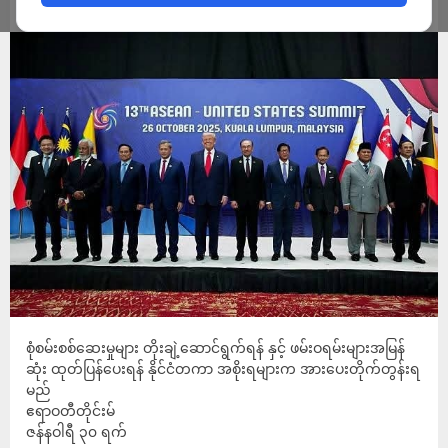
ADMIN
JANUARY 31, 2026
စုံစမ်းစစ်ဆေးမှုများ တိုးချဲ့ဆောင်ရွက်ရန် နှင့် ဖမ်းဝရမ်းများအမြန်
ဆုံး ထုတ်ပြန်ပေးရန် နိုင်ငံတကာ အစိုးရများက အားပေးတိုက်တွန်းရ
မည်
ဧရာဝတီတိုင်းမ်
ဇန်နဝါရီ ၃၀ ရက်