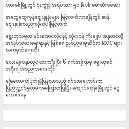
ဟားခါးမြို့တွင် ဗုံးကွဲ၍ အရပ်သား ၅၀ နီးပါး ဖမ်းဆီးစစ်ဆး
အထွေထွေကုန်ဈေးနှုန်းများ မြင့်တက်လာချိန်တွင် ဆန်
ဈေးနှုန်းလည်းလိုက်ပါမြင့်တက်
ရွေးတုသမ္မတ မင်းအောင်လှိုင်နှင့် ထိုင်းဝန်ကြီးချုပ် အနုတင်တို့
အလုပ်သမားရေးရာနှင့် မြစ်ရေ ညစ်ညမ်းမှုဆိုင်ရာ MOU များ
လက်မှတ်ရေးထိုး
လေးမျက်နှာတွင် တာကျိုးပြီး ၆ ရက်အကြာမှ ရွေးတုစစ်
အစိုးရ အစည်းအဝေးထိုင်
ခြေထောက်ပြတ်၍ပြန်လာသည့် စစ်သားဟောင်းက
ပြည်သူ့စစ်မှုထမ်းအကြောင်းပြပြီး ကျောင်းကုန်းမြို့တွင် ငွေ
တောင်းနေ