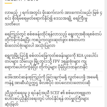
လာမည့် ၂ ရက်အတွင်း မိုးဆက်လက် အားကောင်းမည်၊ မြစ် ၄
စင်း စိုးရိမ်ရေမှတ်ရောက်နိုင်၍ ဒေသအချို့ ရေကြီးမှု
သတိပေး
ရေကြည်တွင် စစ်စခန်းထိုင်ရန်လာသည့် ရွေးတုအစိုးရစစ်တပ်
တိုက်ခိုက်ခံရပြီး ကစဉ့်ကလျားဆုတ်ခွာ၊ စစ်တပ်က
မီးလောင်ဗုံးများပါ အသုံးပြုလာ
‎ရွှေကူမြို့ပြင်ရှိ စစ်တပ်ခြေကုတ်စခန်းများကို KIA ပူးပေါင်း
တပ်များ သိမ်းယူ၊ မြို့တွင်းသို့ FPV ဒရုန်းဗုံးများ ကျ
ရောက်ပေါက်ကွဲခဲ့ပြီး တိုက်ပွဲများ ပိုမိုပြင်းထန်လာနိုင်
ဒေါ်အောင်ဆန်းစုကြည်ကို ခြွင်းချက်မရှိ လွှတ်ပေးဖို့ အမေရိ
ကန်နဲ့ အာဆီယံဥက္ကဌ ဖိလစ်ပိုင် ထပ်လောင်းတောင်းဆို
ညီညွတ်ရေးမူ ၃ ရပ်နှင့်အညီ SCEF ၏ စစ်မဟာဗျူဟာ
ပေါင်းစပ်ညှိနှိုင်းရေးတွင် ပါဝင်နိုင်ရန် တပ်မှူးကြီးများ
ဆုံးဖြတ်