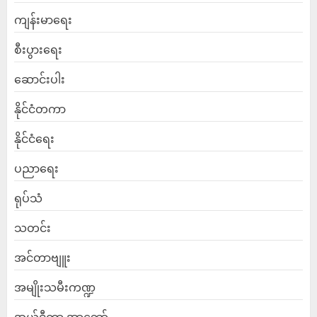
ကျန်းမာရေး
စီးပွားရေး
ဆောင်းပါး
နိုင်ငံတကာ
နိုင်ငံရေး
ပညာရေး
ရုပ်သံ
သတင်း
အင်တာဗျူး
အမျိုးသမီးကဏ္ဍ
အယ်ဒီတာ့ အာဘော်