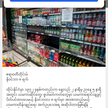
ဧရာဝတီတိုင်းမ်
နိုဝင်ဘာ ၈ ရက်
ထိုင်းနိုင်ငံမှာ ၁၉၇၂ ခုနှစ်ကတည်းက နေ့လည် ၂ နာရီမှ ညနေ ၅ နာရီ
အတွင်း ယမကာဆိုင်တွေ၊ စူပါမတ်ကတ်တွေမှာ ယမကာရောင်းချခွင့်
ပိတ်ပင်ထားပေမယ့် နိုဝင်ဘာလ ၈ ရက်မှာ အာဏာတည်မယ့်
ယမကာထိန်းချုပ်ရေး အက်ဉပဒေအရ အဆိုပါတားမြစ်ချိန်