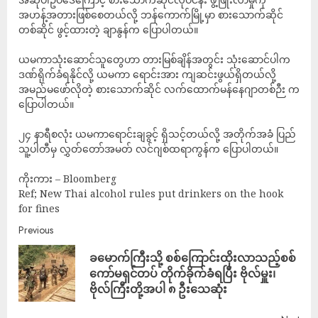
အဟန့်အတားဖြစ်စေတယ်လို့ ဘန်ကောက်မြို့မှာ စားသောက်ဆိုင်
တစ်ဆိုင် ဖွင့်ထားတဲ့ ချာနွန်က ပြောပါတယ်။
ယမကာသုံးဆောင်သူတွေဟာ တားမြစ်ချိန်အတွင်း သုံးဆောင်ပါက
ဒဏ်ရိုက်ခံရနိုင်လို့ ယမကာ ရောင်းအား ကျဆင်းဖွယ်ရှိတယ်လို့
အမည်မဖော်လိုတဲ့ စားသောက်ဆိုင် လက်ထောက်မန်နေဂျာတစ်ဉီး က
ပြောပါတယ်။
၂၄ နာရီစလုံး ယမကာရောင်းချခွင့် ရှိသင့်တယ်လို့ အတိုက်အခံ ပြည်
သူ့ပါတီမှ လွှတ်တော်အမတ် လင်ဂျစ်ထရာကွန်က ပြောပါတယ်။
ကိုးကား – Bloomberg
Ref; New Thai alcohol rules put drinkers on the hook
for fines
Previous
ခမောက်ကြီးသို့ စစ်ကြောင်းထိုးလာသည့်စစ်
ကော်မရှင်တပ် တိုက်ခိုက်ခံရပြီး ဗိုလ်မှူး၊
ဗိုလ်ကြီးတို့အပါ ၈ ဦးသေဆုံး