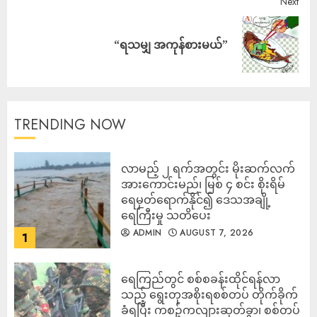
Next
“ရသမျှ အကုန်စားမယ်”
TRENDING NOW
လာမည့် ၂ ရက်အတွင်း မိုးဆက်လက်
အားကောင်းမည်၊ မြစ် ၄ စင်း စိုးရိမ်
ရေမှတ်ရောက်နိုင်၍ ဒေသအချို့
ရေကြီးမှု သတိပေး
ADMIN
AUGUST 7, 2026
1
ရေကြည်တွင် စစ်စခန်းထိုင်ရန်လာ
သည့် ရွေးတုအစိုးရစစ်တပ် တိုက်ခိုက်
ခံရပြီး ကစဉ့်ကလျားဆုတ်ခွာ၊ စစ်တပ်