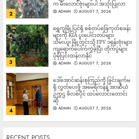
က မီးလောင်ဗုံးများပါ အသုံးပြုလာ
ADMIN
AUGUST 7, 2026
2
‎ရွှေကူမြို့ပြင်ရှိ စစ်တပ်ခြေကုတ်စခန်း
များကို KIA ပူးပေါင်းတပ်များ
သိမ်းယူ၊ မြို့တွင်းသို့ FPV ဒရုန်းဗုံးများ
ကျရောက်ပေါက်ကွဲခဲ့ပြီး တိုက်ပွဲများ
ပိုမိုပြင်းထန်လာနိုင်
3
ADMIN
AUGUST 7, 2026
ဒေါ်အောင်ဆန်းစုကြည်ကို ခြွင်းချက်မ
ရှိ လွှတ်ပေးဖို့ အမေရိကန်နဲ့ အာဆီယံ
ဥက္ကဌ ဖိလစ်ပိုင် ထပ်လောင်းတောင်း
ဆို
ADMIN
AUGUST 7, 2026
4
RECENT POSTS