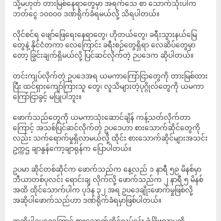
သို့မဟုတ် တားမြစ်နေရာတွေမှာ အရက်သေ စာ သောက်သုံးပါက
ဘတ်ငွေ ၁၀၀၀၀ ဒဏ်ရိုက်ခံရမယ်လို့ သိရပါတယ်။
လိုင်စင်ရ ဖျော်ဖြေရေးနေရာတွေ၊ ဟိုတယ်တွေ၊ ခရီးသွားနယ်မြေ
တွေနဲ့ နိုင်ငံတကာ လေကြောင်း ခရီးစဉ်တွေရှိရာ လေဆိပ်တွေမှာ
တော့ ခြွင်းချက်ရှိမယ်လို့ ပြင်ဆင်လိုက်တဲ့ ဉပဒေက ဆိုပါတယ်။
တင်းကျပ်လိုက်တဲ့ ဥပဒေအရ ယမကာကြော်ငြာတွေကို တားမြစ်ထား
ပြီး ထင်ရှားကျော်ကြားသူ တွေ၊ လူသိများတဲ့ပုဂ္ဂိုလ်တွေကို ယမကာ
ကြော်ငြာခွင့် မပြုပါဘူး။
ဖောက်သည်တွေကို ယမကာသုံးဆောင်ချိန် ကန့်သတ်လိုက်တာ
ကြောင့် အသစ်ပြင်ဆင်လိုက်တဲ့ ဥပဒေဟာ စားသောက်ဆိုင်တွေကို
လည်း သက်ရောက်မှုရှိလာမယ်လို့ ထိုင်း စားသောက်ဆိုင်များအသင်း
ဥက္ကဌ ချာနွန်ကော့ချာရုန်က ပြောပါတယ်။
ဥပမာ ဆိုင်တစ်ဆိုင်က ဖောက်သည်က နေ့လည် ၁ နာရီ ၅၉ မိနစ်မှာ
ဘီယာတစ်ပုလင်း ရောင်းချ လိုက်လို့ ဖောက်သည်က ၂ နာရီ ၅ မိနစ်
အထိ ထိုင်သောက်ပါက ပုဒ်န ၃၂ အရ ဥပဒေချိုးဖောက်မှုဖြစ်လို့
အဆိုပါဖောက်သည်ဟာ ဒဏ်ရိုက်ခံရမှာဖြစ်ပါတယ်။
အဆိုပါဥပဒေကြောင့် စားသောက်ဆိုင်လုပ်ငန်း ဖွံ့ဖြိုးလာမှုကို