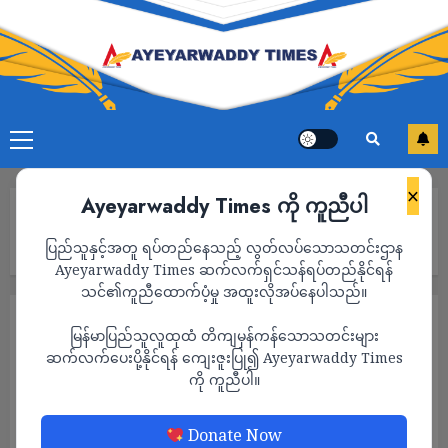
×
Ayeyarwaddy Times ကို ကူညီပါ
Home
ထိုင်းမှာ ကန့်သတ်ချိန်အတွင်း ယမကာသုံးဆောင်ရင် ဘတ် ၁၀၀၀၀
ပြည်သူနှင့်အတူ ရပ်တည်နေသည့် လွတ်လပ်သောသတင်းဌာန
ဒဏ်ရိုက်ခံရမယ်
Ayeyarwaddy Times ဆက်လက်ရှင်သန်ရပ်တည်နိုင်ရန်
သင်၏ကူညီထောက်ပံ့မှု အထူးလိုအပ်နေပါသည်။
နိုင်ငံတကာ
သတင်း
မြန်မာပြည်သူလူထုထံ တိကျမှန်ကန်သောသတင်းများ
ထိုင်းမှာ ကန့်သတ်ချိန်အတွင်း ယမကာ
ဆက်လက်ပေးပို့နိုင်ရန် ကျေးဇူးပြု၍ Ayeyarwaddy Times
ကို ကူညီပါ။
သုံးဆောင်ရင် ဘတ် ၁၀၀၀၀ ဒဏ်ရိုက်ခံရမယ်
ADMIN
NOVEMBER 8, 2025
Donate Now