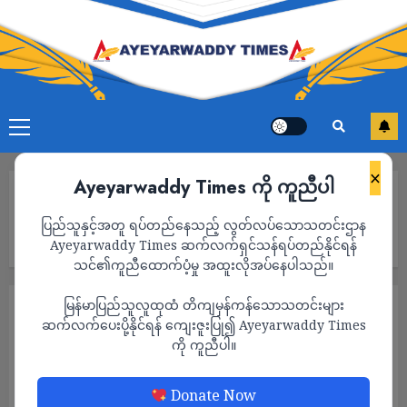
×
Ayeyarwaddy Times ကို ကူညီပါ
Home
စစ်ကော်မရှင်က ရခိုင် ၃ မြို့နယ်ကို ၂ ရက်ဆက်တိုက် ဗုံးကြဲ၊
ပြည်သူနှင့်အတူ ရပ်တည်နေသည့် လွတ်လပ်သောသတင်းဌာန
အမျိုးသမီးများအပါအဝင် ပြည်သူ ၁၀ ဦး ကျော်သေဆုံးပြီး ထိခိုက်
ဒဏ်ရာရသူများပြား
Ayeyarwaddy Times ဆက်လက်ရှင်သန်ရပ်တည်နိုင်ရန်
သင်၏ကူညီထောက်ပံ့မှု အထူးလိုအပ်နေပါသည်။
မြန်မာပြည်သူလူထုထံ တိကျမှန်ကန်သောသတင်းများ
သတင်း
ဆက်လက်ပေးပို့နိုင်ရန် ကျေးဇူးပြု၍ Ayeyarwaddy Times
စစ်ကော်မရှင်က ရခိုင် ၃ မြို့နယ်ကို ၂ ရက်ဆက်
ကို ကူညီပါ။
တိုက် ဗုံးကြဲ၊ အမျိုးသမီးများအပါအဝင် ပြည်
သူ ၁၀ ဦး ကျော်သေဆုံးပြီး ထိခိုက်ဒဏ်ရာရ
Donate Now