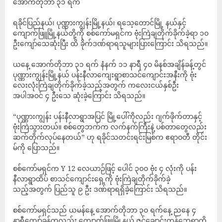
အောက်တိုဘာ ၃၁ ရက်
ရခိုင်ပြည်နယ်၊ ပုဏ္ဏားကျွန်းမြို့နယ်၊ ရသေ့တောင်မြို့ နယ်နှင့်
ကျောက်ဖြူမြို့နယ်တို့ကို စစ်ကော်မရှင်က ဗုံးကြဲချတိုက်ခိုက်ခဲ့ရာ ၁၀
ဦးကျော်သေဆုံးပြီး ထိ ခိုက်ဒဏ်ရာရသူများပြားကြောင်း သိရသည်။
ယနေ့ အောက်တိုဘာ ၃၁ ရက် နံနက် ၁၁ နာရီ ၄၀ မိနစ်အချိန်ခန့်တွင်
ပုဏ္ဏားကျွန်းမြို့နယ် ပန်းနီလာကျေးရွာစာသင်ကျောင်းအနီးကို ဗုံး
လေးလုံးကြဲချတိုက်ခိုက်ခဲ့သည့်အတွက် ကလေးငယ်နှစ်ဦး
အပါအဝင် ၄ ဦးသေ ဆုံးခဲ့ကြောင်း သိရသည်။
“ပုဏ္ဏားကျွန်း ပန်းနီလာရွာအပြင် မြို့ပေါ်ကိုလည်း ဂျက်ဖိုက်တာနှင့်
ဗုံးကြဲသွားတယ်။ စစ်တွေဘက်က လက်နက်ကြီးနဲ့ ပစ်တာတွေလည်း
ဆက်တိုက်လုပ်နေတယ်” ဟု ရခိုင်သတင်းရင်းမြစ်က ဧရာဝတီ တိုင်း
မ်ကို ပြောသည်။
စစ်ကော်မရှင်က Y 12 လေယာဉ်ဖြင့် ပေါင် ၃၀၀ ဗုံး ၄ လုံးကို ပန်း
နီလာရွာထိပ် စာသင်ကျောင်းရှေ့ကို ဗုံးကြဲချတိုက်ခိုက်ခဲ့
သည့်အတွက် ပြည်သူ ၉ ဦး ဒဏ်ရာရရှိခဲ့ကြောင်း သိရသည်။
စစ်ကော်မရှင်သည် ယမန်နေ့ အောက်တိုဘာ ၃၀ ရက်နေ့ ညနေ ၄
နာရီကျော်ခန့်ကလည်း ကျောက်ဖြူမြို့နယ် ဇင်ချောင်းကုန်ဘွေရွာကို