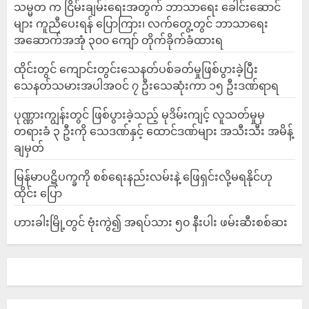
သမ္မတ က ငြိမ်းချမ်းရေးအတွက် ဘာသာရေး ခေါင်းဆောင်
များ ကူညီပေးရန် ပြောကြား၊ လက်တွေ့တွင် ဘာသာရေး
အဆောက်အအုံ ၃၀၀ ကျော် တိုက်ခိုက်ခံထားရ
ထိုင်းတွင် ကျောင်းတွင်းသေနတ်ပစ်ခတ်မှုဖြစ်ပွားခဲ့ပြီး
သေနတ်သမားအပါအဝင် ၇ ဦးသေဆုံးကာ ၁၅ ဦးဒဏ်ရာရ
ပုဏ္ဏားကျွန်းတွင် ဖြစ်ပွားခဲ့သည့် မုဒိမ်းကျင့် လူသတ်မှုမှ
တရားခံ ၃ ဦးကို သေဒဏ်နှင့် ထောင်ဒဏ်များ အသီးသီး အမိန့်
ချမှတ်
မြန်မာပဋိပက္ခကို စစ်ရေးနည်းလမ်းနဲ့ ဖြေရှင်းလို့မရနိုင်ဟု
ထိုင်း ပြော
ဟားခါးမြို့တွင် ဗုံးကွဲ၍ အရပ်သား ၅၀ နီးပါး ဖမ်းဆီးစစ်ဆး