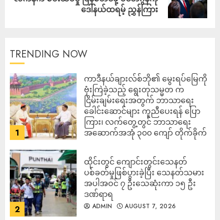
ဒေါ်နယ်ထရမ့် ညွှန်ကြား
TRENDING NOW
ကာဒီနယ်ချားလ်စ်ဘို၏ မွေးရပ်မြေကို
ဗုံးကြဲခဲ့သည့် ရွေးတုသမ္မတ က
ငြိမ်းချမ်းရေးအတွက် ဘာသာရေး
ခေါင်းဆောင်များ ကူညီပေးရန် ပြော
ကြား၊ လက်တွေ့တွင် ဘာသာရေး
1
အဆောက်အအုံ ၃၀၀ ကျော် တိုက်ခိုက်
ခံထားရ
ADMIN
AUGUST 7, 2026
ထိုင်းတွင် ကျောင်းတွင်းသေနတ်
ပစ်ခတ်မှုဖြစ်ပွားခဲ့ပြီး သေနတ်သမား
အပါအဝင် ၇ ဦးသေဆုံးကာ ၁၅ ဦး
ဒဏ်ရာရ
ADMIN
AUGUST 7, 2026
2