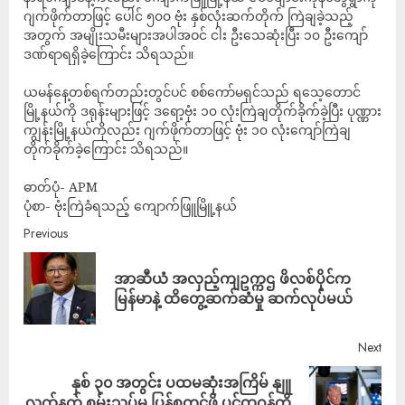
ဂျက်ဖိုက်တာဖြင့် ပေါင် ၅၀၀ ဗုံး နှစ်လုံးဆက်တိုက် ကြဲချခဲ့သည့်
အတွက် အမျိုးသမီးများအပါအဝင် ငါး ဦးသေဆုံးပြီး ၁၀ ဦးကျော်
ဒဏ်ရာရရှိခဲ့ကြောင်း သိရသည်။
ယမန်နေ့တစ်ရက်တည်းတွင်ပင် စစ်ကော်မရှင်သည် ရသေ့တောင်
မြို့နယ်ကို ဒရုန်းများဖြင့် ဒရော့ဗုံး ၁၀ လုံးကြဲချတိုက်ခိုက်ခဲ့ပြီး ပုဏ္ဏား
ကျွန်းမြို့နယ်ကိုလည်း ဂျက်ဖိုက်တာဖြင့် ဗုံး ၁၀ လုံးကျော်ကြဲချ
တိုက်ခိုက်ခဲ့ကြောင်း သိရသည်။
ဓာတ်ပုံ- APM
ပုံစာ- ဗုံးကြဲခံရသည့် ကျောက်ဖြူမြိူ့နယ်
Previous
အာဆီယံ အလှည့်ကျဥက္ကဌ ဖိလစ်ပိုင်က
မြန်မာနဲ့ ထိတွေ့ဆက်ဆံမှု ဆက်လုပ်မယ်
Next
နှစ် ၃၀ အတွင်း ပထမဆုံးအကြိမ် နျူ
လက်နက် စမ်းသပ်မှု ပြန်စတင်ဖို့ ပင်တဂွန်ကို