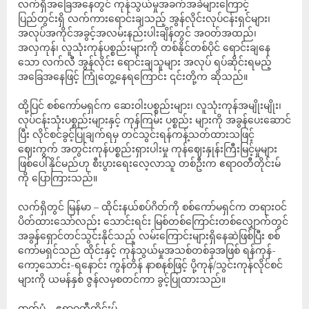
လက်ရှိအခြေအနေတွင် ကုန်သွယ်မှုအခက်အခဲများကြောင့်
ပြည်တွင်းရှိ လက်ကားရောင်းချသည့် အွန်လိုင်းလုပ်ငန်းရှင်များ၊
အလုပ်အကိုင်အခွင့်အလမ်းနည်းပါးချိန်တွင် အဝတ်အထည်၊
အလှကုန်၊ လူသုံးကုန်ပစ္စည်းများကို တစ်နိုင်တစ်ပိုင် ရောင်းချနေ
သော လက်လီ အွန်လိုင်း ရောင်းချသူများ အလုပ် ရပ်ဆိုင်းရမည့်
အခြေအနေဖြင့် ကြုံတွေ့နေရကြောင်း ၎င်းတို့က ဆိုသည်။
ထို့ပြင် စစ်ကော်မရှင်က ဆေးဝါးပစ္စည်းများ၊ လူသုံးကုန်အမျိုးမျိုး၊
လုပ်ငန်းသုံးပစ္စည်းများနှင့် ကုန်ကြမ်း ပစ္စည်း များကို အခွန်ပေးဆောင်
ပြီး လိုင်စင်ခွင့်ပြုချက်ရမှ တင်သွင်းရန်ကန့်သတ်ထားသဖြင့်
ဈေးကွက် အတွင်းကုန်ပစ္စည်းရှားပါးမှု ကုန်ဈေးနှုန်းကြီးမြင့်မှုများ
ဖြစ်ပေါ်နိုင်မည်ဟု စီးပွားရေးလေ့လာသူ တစ်ဦးက ဧရာ၀တီတိုင်းမ်
ကို ပြောကြားသည်။
လက်ရှိတွင် မြန်မာ – ထိုင်းနယ်စပ်ဂိတ်ကို စစ်ကော်မရှင်က တရားဝင်
ပိတ်ထားသော်လည်း သောင်းရင်း မြစ်တစ်ကြောင်းတစ်လျှောက်တွင်
အခွန်ရှောင်တင်သွင်းနိုင်သည့် လမ်းကြောင်းများရှိနေဆဲဖြစ်ပြီး စစ်
ကော်မရှင်သည် ထိုင်းနှင့် ကုန်သွယ်မှုအသစ်တစ်ခုအဖြစ် ရန်ကုန်-
ကော့သောင်း-ရနောင်း ကွန်တိန် နာစနစ်ဖြင့် ပို့ကုန်/သွင်းကုန်လိုင်စင်
များကို ယမန်နှစ် ဇွန်လမှစတင်ကာ ခွင့်ပြုထားသည်။
ဓာတ်ပုံ – ဧရာဝတီတိုင်းမ်