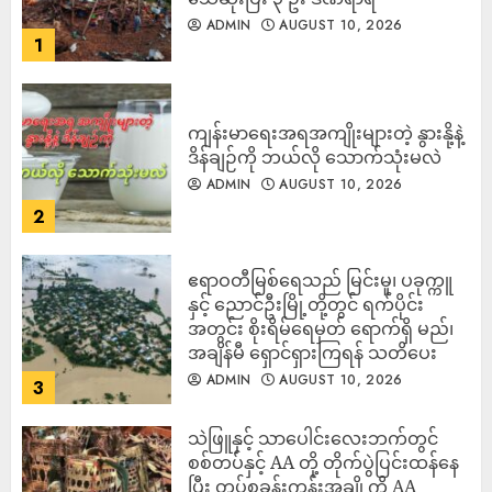
ADMIN
AUGUST 10, 2026
1
ကျန်းမာရေးအရအကျိုးများတဲ့ နွားနို့နဲ့
ဒိန်ချဉ်ကို ဘယ်လို သောက်သုံးမလဲ
ADMIN
AUGUST 10, 2026
2
ဧရာဝတီမြစ်ရေသည် မြင်းမူ၊ ပခုက္ကူ
နှင့် ညောင်ဦးမြို့တို့တွင် ရက်ပိုင်း
အတွင်း စိုးရိမ်ရေမှတ် ရောက်ရှိ မည်၊
အချိန်မီ ရှောင်ရှားကြရန် သတိပေး
ADMIN
AUGUST 10, 2026
3
သဲဖြူနှင့် သာပေါင်းလေးဘက်တွင်
စစ်တပ်နှင့် AA တို့ တိုက်ပွဲပြင်းထန်‌နေ
ပြီး တပ်စခန်းကုန်းအချို့ကို AA