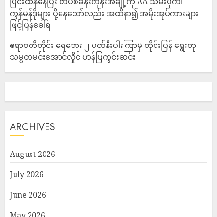
ပြင်းထန်‌နေပြီး တပ်စခန်းကုန်းအချို့ကို AA သိမ်းပိုက်၊
ကွန်မန်ဒိုများ ပို့နေသော်လည်း အထိနာ၍ အမိုးအုပ်ကားများ
ဖြင့်ပြန်ခေါ်ရ
ဧရာဝတီတိုင်း ရေဘေး ၂ ပတ်နီးပါးကြာမှ ထိုင်းပြန် ရွေးတု
သမ္မတမင်းအောင်လှိုင် ဟန်ပြကွင်းဆင်း
ARCHIVES
August 2026
July 2026
June 2026
May 2026