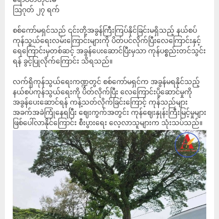
ဩဂုတ် ၂၇ ရက်
စစ်ကော်မရှင်သည် ၎င်းတို့အခွန်ကြီးကြပ်နိုင်ခြင်းမရှိသည့် နယ်စပ်
ကုန်သွယ်ရေးလမ်းကြောင်းများကို ပိတ်ပင်လိုက်ပြီးလေကြောင်းနှင့်
ရေကြောင်းမှတစ်ဆင့် အခွန်ပေးဆောင်ပြီးမှသာ ကုန်ပစ္စည်းတင်သွင်း
ရန် ခွင့်ပြုလိုက်ကြောင်း သိရသည်။
လက်ရှိကုန်သွယ်ရေးကဏ္ဍတွင် စစ်ကော်မရှင်က အခွန်မရနိုင်သည့်
နယ်စပ်ကုန်သွယ်ရေးကို ပိတ်လိုက်ပြီး လေကြောင်းပို့ဆောင်မှုကို
အခွန်ပေးဆောင်ရန် ကန့်သတ်လိုက်ခြင်းကြောင့် ကုန်သည်များ
အခက်အခဲကြုံနေရပြီး ဈေးကွက်အတွင်း ကုန်ဈေးနှုန်းကြီးမြင့်မှုများ
ဖြစ်ပေါ်လာနိုင်ကြောင်း စီးပွားရေး လေ့လာသူများက သုံးသပ်သည်။