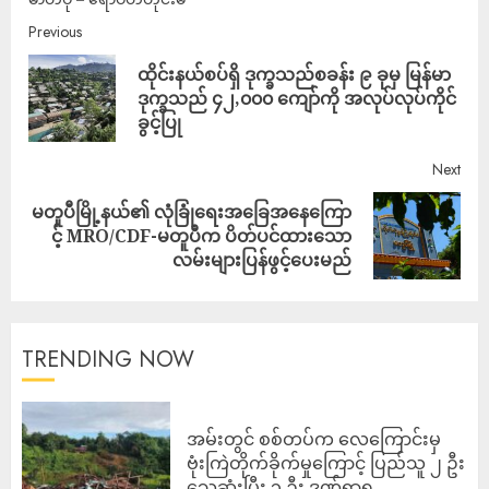
Previous
ထိုင်းနယ်စပ်ရှိ ဒုက္ခသည်စခန်း ၉ ခုမှ မြန်မာ
ဒုက္ခသည် ၄၂,၀၀၀ ကျော်ကို အလုပ်လုပ်ကိုင်
ခွင့်ပြု
Next
မတူပီမြို့နယ်၏ လုံခြုံရေးအခြေအနေကြော
င့် MRO/CDF-မတူပီက ပိတ်ပင်ထားသော
လမ်းများပြန်ဖွင့်ပေးမည်
TRENDING NOW
‎အမ်းတွင် စစ်တပ်က လေကြောင်းမှ
ဗုံးကြဲတိုက်ခိုက်မှုကြောင့် ပြည်သူ ၂ ဦး
သေဆုံးပြီး ၃ ဦး ဒဏ်ရာရ