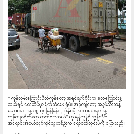
“ ကုန်လမ်းကြောင်းပိတ်ကုန်တော့ အရင်ရက်ပိုင်းက လေကြောင်းနဲ့
သယ်ရင် လေဆိပ်မှာ ပိုက်ဆံပေး ရုံပဲ။ အခုကျတော့ အခွန်သီးသန့်
ဆောင်ရတာနဲ့ ပစ္စည်း မြန်မြန်ထုတ်နိုင်ဖို့ လာဘ်ပေးရတာနဲ့
ကုန်ကျစရိတ်တွေ တက်လာတယ်” ဟု ရန်ကုန်ရှိ အွန်လိုင်း
အရောင်းအဝယ်လုပ်ကိုင်သူတစ်ဦးက ဧရာ၀တီတိုင်းမ်ကို ပြောသည်။