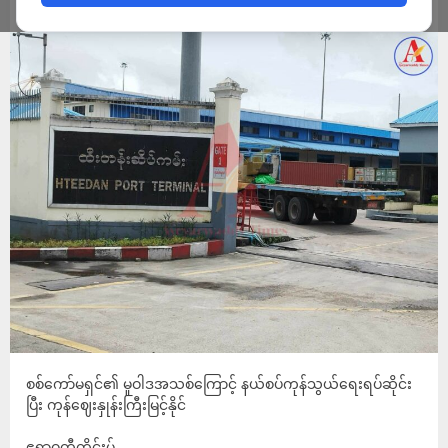
ADMIN
AUGUST 27, 2025
စစ်ကော်မရှင်၏ မူဝါဒအသစ်ကြောင့် နယ်စပ်ကုန်သွယ်ရေးရပ်ဆိုင်း
ပြီး ကုန်ဈေးနှုန်းကြီးမြင့်နိုင်
ဧရာဝတီတိုင်းမ်