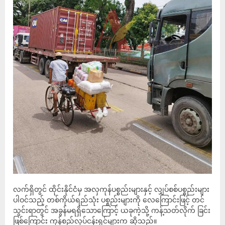
လက်ရှိတွင် ထိုင်းနိုင်ငံမှ အလှကုန်ပစ္စည်းများနှင့် လျှပ်စစ်ပစ္စည်းများ
ပါဝင်သည့် တစ်ကိုယ်ရည်သုံး ပစ္စည်းများကို လေကြောင်းဖြင့် တင်
သွင်းရာတွင် အခွန်မရရှိသောကြောင့် ယခုကဲ့သို့ ကန့်သတ်လိုက် ခြင်း
ဖြစ်ကြောင်း ကုန်စည်လုပ်ငန်းရှင်များက ဆိုသည်။