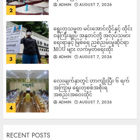
ADMIN
AUGUST 7, 2026
2
ရွေးတုသမ္မတ မင်းအောင်လှိုင်နှင့် ထိုင်း
ဝန်ကြီးချုပ် အနုတင်တို့ အလုပ်သမား
ရေးရာနှင့် မြစ်ရေ ညစ်ညမ်းမှုဆိုင်ရာ
MOU များ လက်မှတ်ရေးထိုး
ADMIN
AUGUST 7, 2026
3
လေးမျက်နှာတွင် တာကျိုးပြီး ၆ ရက်
အကြာမှ ရွေးတုစစ်အစိုးရ
အစည်းအဝေးထိုင်
ADMIN
AUGUST 7, 2026
4
RECENT POSTS