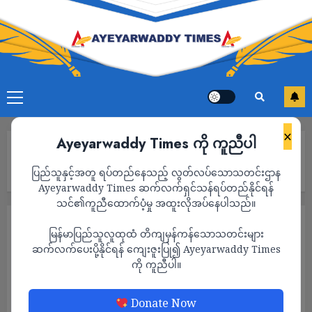
×
Ayeyarwaddy Times ကို ကူညီပါ
Home
ရေကြည်မြို့မှာ ကျောင်းဆရာမရဲ့ ဆိုင်ကယ်နဲ့ဖုန်း ဓားထောက် လုယူခံ
ပြည်သူနှင့်အတူ ရပ်တည်နေသည့် လွတ်လပ်သောသတင်းဌာန
ရ
Ayeyarwaddy Times ဆက်လက်ရှင်သန်ရပ်တည်နိုင်ရန်
သင်၏ကူညီထောက်ပံ့မှု အထူးလိုအပ်နေပါသည်။
သတင်း
မြန်မာပြည်သူလူထုထံ တိကျမှန်ကန်သောသတင်းများ
ရေကြည်မြို့မှာ ကျောင်းဆရာမရဲ့ ဆိုင်ကယ်နဲ့
ဆက်လက်ပေးပို့နိုင်ရန် ကျေးဇူးပြု၍ Ayeyarwaddy Times
ကို ကူညီပါ။
ဖုန်း ဓားထောက် လုယူခံရ
ADMIN
AUGUST 31, 2022
Donate Now