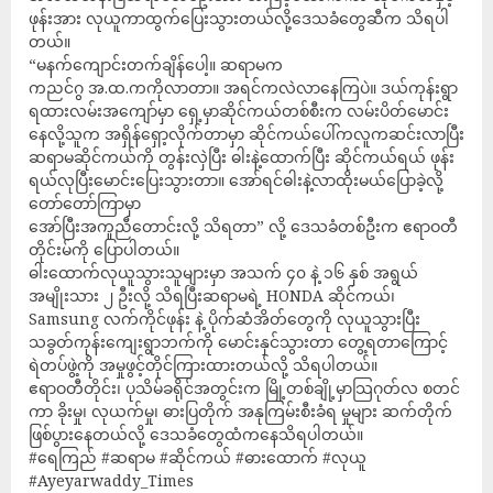
ဖုန်းအား လုယူကာထွက်ပြေးသွား​တယ်လို့ဒေသခံတွေဆီက သိရပါ
တယ်။
“မနက်ကျောင်းတက်ချိန်ပေါ့။ ဆရာမက
ကညင်ဂွ အ.ထ.ကကိုလာတာ။ အရင်ကလဲလာနေကြပဲ။ ဒယ်ကုန်းရွာ
ရထားလမ်းအကျော်မှာ ရှေ့မှာဆိုင်ကယ်တစ်စီးက လမ်းပိတ်မောင်း
နေလို့သူက အရှိန်ရှော့လိုက်တာမှာ ဆိုင်ကယ်ပေါ်ကလူကဆင်းလာပြီး
ဆရာမဆိုင်ကယ်ကို တွန်းလှဲပြီး ဓါးနဲ့ထောက်ပြီး ဆိုင်ကယ်ရယ် ဖုန်း
ရယ်လုပြီးမောင်းပြေးသွားတာ။ အော်ရင်ဓါးနဲ့လာထိုးမယ်ပြောခဲ့လို့
တော်တော်ကြာမှာ
အော်ပြီးအကူညီတောင်းလို့ သိရတာ” လို့ ဒေသခံတစ်ဦးက ဧရာဝတီ
တိုင်းမ်ကို ပြောပါတယ်။
ဓါးထောက်လုယူသွားသူများမှာ အသက် ၄၀ နဲ့ ၁၆ နှစ် အရွယ်
အမျိုးသား ၂ ဦးလို့ သိရပြီးဆရာမရဲ့ HONDA ဆိုင်ကယ်၊
Samsung လက်ကိုင်ဖုန်း နဲ့ ပိုက်ဆံအိတ်တွေကို လုယူသွားပြီး
သခွတ်ကုန်းကျေးရွာဘက်ကို မောင်းနှင်သွားတာ တွေ့ရတာကြောင့်
ရဲတပ်ဖွဲ့ကို အမှုဖွင့်တိုင်ကြားထားတယ်လို့ သိရပါတယ်။
ဧရာဝတီတိုင်း၊ ပုသိမ်ခရိုင်အတွင်းက မြို့တစ်ချို့မှာသြဂုတ်လ စတင်
ကာ ခိုးမှု၊ လုယက်မှု၊ ဓားပြတိုက် အနုကြမ်းစီးခံရ မှုများ ဆက်တိုက်
ဖြစ်ပွားနေတယ်လို့ ဒေသခံတွေထံကနေသိရပါတယ်။
#ရေကြည် #ဆရာမ #ဆိုင်ကယ် #ဓားထောက် #လုယူ
#Ayeyarwaddy_Times