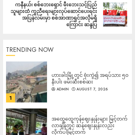
ကနီနယ်၊ စစ်ဘေးရှောင် မီးဘေးသင့်​ပြည်
သူများထံ ကူညီရေးများလုပ်ဆောင်ပေးရင်း
အပြန်လမ်းမှာ စစ်အာဏာရှင်အလိုမရှိ
ကြောင်း ဆန္ဒပြ
TRENDING NOW
ဟားခါးမြို့တွင် ဗုံးကွဲ၍ အရပ်သား ၅၀
နီးပါး ဖမ်းဆီးစစ်ဆး
ADMIN
AUGUST 7, 2026
1
အထွေထွေကုန်ဈေးနှုန်းများ မြင့်တက်
လာချိန်တွင် ဆန်ဈေးနှုန်းလည်း
လိုက်ပါမြင့်တက်