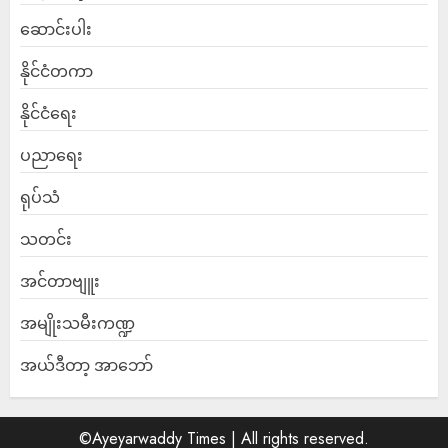
ဆောင်းပါး
နိုင်ငံတကာ
နိုင်ငံရေး
ပညာရေး
ရုပ်သံ
သတင်း
အင်တာဗျူး
အမျိုးသမီးကဏ္ဍ
အယ်ဒီတာ့ အာဘော်
©Ayeyarwaddy Times | All rights reserved.