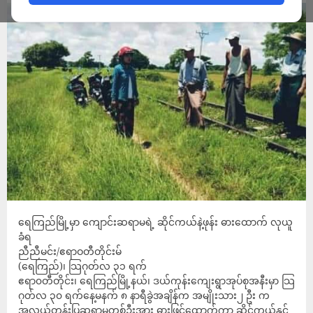
ရေကြည်မြို့မှာ ကျောင်းဆရာမရဲ့ ဆိုင်ကယ်နဲ့ဖုန်း ဓားထောက် လုယူ
ခံရ
ညီညီမင်း/ဧရာဝတီတိုင်းမ်
(ရေကြည်)၊ သြဂုတ်လ ၃၁ ရက်
ဧရာ၀တီတိုင်း၊ ရေကြည်မြို့နယ်၊ ဒယ်ကုန်းကျေးရွာအုပ်စုအနီးမှာ သြ
ဂုတ်လ ၃၀ ရက်နေ့မနက် ၈ နာရီခွဲအချိန်က အမျိုးသား၂ ဦး က
အလယ်တန်းပြဆရာမတစ်ဦးအား ဓားဖြင့်ထောက်ကာ ဆိုင်ကယ်နှင့်