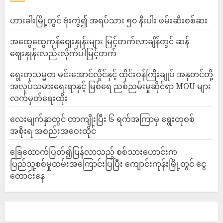
ဟားခါးမြို့တွင် ဗုံးကွဲ၍ အရပ်သား ၅၀ နီးပါး ဖမ်းဆီးစစ်ဆး
အထွေထွေကုန်ဈေးနှုန်းများ မြင့်တက်လာချိန်တွင် ဆန်
ဈေးနှုန်းလည်းလိုက်ပါမြင့်တက်
ရွေးတုသမ္မတ မင်းအောင်လှိုင်နှင့် ထိုင်းဝန်ကြီးချုပ် အနုတင်တို့
အလုပ်သမားရေးရာနှင့် မြစ်ရေ ညစ်ညမ်းမှုဆိုင်ရာ MOU များ
လက်မှတ်ရေးထိုး
လေးမျက်နှာတွင် တာကျိုးပြီး ၆ ရက်အကြာမှ ရွေးတုစစ်
အစိုးရ အစည်းအဝေးထိုင်
ခြေထောက်ပြတ်၍ပြန်လာသည့် စစ်သားဟောင်းက
ပြည်သူ့စစ်မှုထမ်းအကြောင်းပြပြီး ကျောင်းကုန်းမြို့တွင် ငွေ
တောင်းနေ