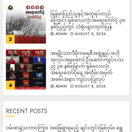
မြန်မာပြည်သူနှင့်အတူရပ်တည်
ကြောင်း ရှစ်လေးလုံးအရေးတော်ပုံ ၃၈
နှစ်ပြည့်တွင် သံရုံးများထုတ်ပြန်
ADMIN
AUGUST 8, 2026
3
အမျိုးသားဒီမိုကရေစီအဖွဲ့ချုပ် ဗဟို
အလုပ်အမှုဆောင်ဦးဆောင်ကျင်းပသ
ည့် ၃၈ နှစ်မြောက် ရှစ်လေးလုံး
အရေးတော်ပုံနေ့ အထိမ်းအမှတ်
အခမ်းအနား ကျင်းပပြုလုပ်
4
ADMIN
AUGUST 8, 2026
RECENT POSTS
ဝမ်းစာနဲ့သဘာဝကြား အဖြေရှာရမည့် ချင်းတွင်းမြစ်ဝှမ်း ရွှေ