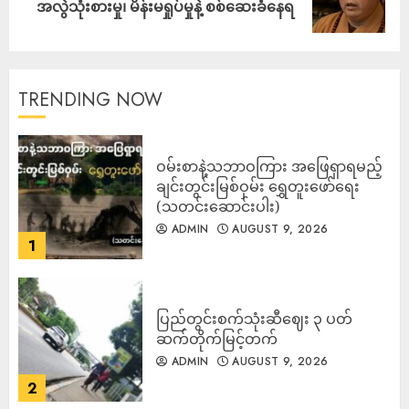
အလွဲသုံးစားမှု၊ မိန်းမရှုပ်မှုနဲ့ စစ်ဆေးခံနေရ
TRENDING NOW
ဝမ်းစာနဲ့သဘာဝကြား အဖြေရှာရမည့်
ချင်းတွင်းမြစ်ဝှမ်း ရွှေတူးဖော်ရေး
(သတင်းဆောင်းပါး)
ADMIN
AUGUST 9, 2026
1
ပြည်တွင်းစက်သုံးဆီဈေး ၃ ပတ်
ဆက်တိုက်မြင့်တက်
ADMIN
AUGUST 9, 2026
2