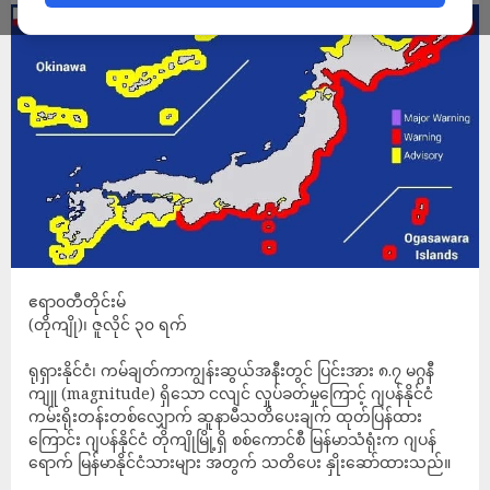
ဧရာ၀တီတိုင်းမ်
(တိုကျို)၊ ဇူလိုင် ၃၀ ရက်
ရုရှားနိုင်ငံ၊ ကမ်ချတ်ကာကျွန်းဆွယ်အနီးတွင် ပြင်းအား ၈.၇ မဂ္ဂနီ
ကျူ (magnitude) ရှိသော ငလျင် လှုပ်ခတ်မှုကြောင့် ဂျပန်နိုင်ငံ
ကမ်းရိုးတန်းတစ်လျှောက် ဆူနာမီသတိပေးချက် ထုတ်ပြန်ထား
ကြောင်း ဂျပန်နိုင်ငံ တိုကျိုမြို့ရှိ စစ်ကောင်စီ မြန်မာသံရုံးက ဂျပန်
ရောက် မြန်မာနိုင်ငံသားများ အတွက် သတိပေး နှိုးဆော်ထားသည်။