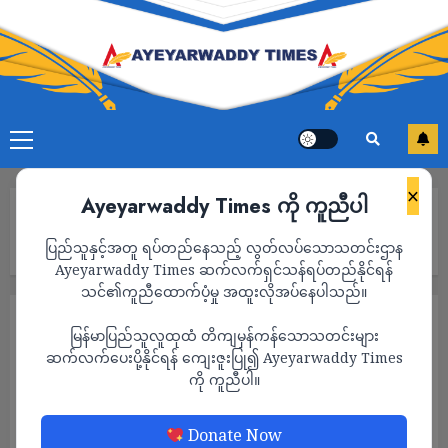
×
Ayeyarwaddy Times ကို ကူညီပါ
Home
ဂျပန်နိုင်ငံရှိ မြန်မာနိုင်ငံသားများအတွက် ဆူနာမီသတိပေးချက် ထုတ်
ပြည်သူနှင့်အတူ ရပ်တည်နေသည့် လွတ်လပ်သောသတင်းဌာန
ပြန်
Ayeyarwaddy Times ဆက်လက်ရှင်သန်ရပ်တည်နိုင်ရန်
သင်၏ကူညီထောက်ပံ့မှု အထူးလိုအပ်နေပါသည်။
သတင်း
မြန်မာပြည်သူလူထုထံ တိကျမှန်ကန်သောသတင်းများ
ဂျပန်နိုင်ငံရှိ မြန်မာနိုင်ငံသားများအတွက် ဆူနာမီ
ဆက်လက်ပေးပို့နိုင်ရန် ကျေးဇူးပြု၍ Ayeyarwaddy Times
ကို ကူညီပါ။
သတိပေးချက် ထုတ်ပြန်
ADMIN
JULY 30, 2025
Donate Now