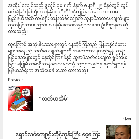
အဆိုပါငလျင်သည် ဇူလိုင် ၃၀ ရက် နံနက် ၈ နာရီ ၂၅ မိနစ်တွင် လှုပ်
ခတ်ခဲ့ခြင်းဖြစ်ပြီး ဂျပန်နိုင်ငံ ဟိုကိုင်းဒိုးပြည်နယ်မှ ဝါကာယာမ
ပြည်နယ်အထိ ကမ်းရိုး တန်းတစ်လျှောက် ဆူနာမီသတိပေးချက်များ
ထုတ်ပြန်ထားကြောင်း ဂျပန်မိုးလေဝသနှင့်ဇလဗေဒ ဦးစီးဌာနက ဆို
ထားသည်။
ထို့ကြောင့် အဆိုပါဒေသများတွင် နေထိုင်ကြသည့် မြန်မာနိုင်ငံသား
များအနေဖြင့် သတိပေးချက်များကို အလေးထား နားစွင့်ရန်၊ ကုန်း
မြင့်ဒေသများတွင် နေထိုင်ကြရန်နှင့် ဆူနာမီသတိပေးချက် ရုပ်သိမ်း
ခြင်း မပြုမီ ကမ်းရိုးတန်းဒေသများသို့ သွားလာခြင်းမှ ရှောင်ရှားရန်
မြန်မာသံရုံးက အသိပေးနှိုးဆော် ထားသည်။
Previous
“တတိယအိမ်”
Next
ရှောင်လင်ကျောင်းထိုင်ဘုန်းကြီး ငွေကြေး