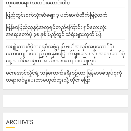
တူးဖော်ရေး (သတင်းဆောင်းပါး)
ပြည်တွင်းစက်သုံးဆီဈေး ၃ ပတ်ဆက်တိုက်မြင့်တက်
မြန်မာပြည်သူနှင့်အတူရပ်တည်ကြောင်း ရှစ်လေးလုံး
အရေးတော်ပုံ ၃၈ နှစ်ပြည့်တွင် သံရုံးများထုတ်ပြန်
အမျိုးသားဒီမိုကရေစီအဖွဲ့ချုပ် ဗဟိုအလုပ်အမှုဆောင်ဦး
ဆောင်ကျင်းပသည့် ၃၈ နှစ်မြောက် ရှစ်လေးလုံး အရေးတော်ပုံ
နေ့ အထိမ်းအမှတ် အခမ်းအနား ကျင်းပပြုလုပ်
မင်းအောင်လှိုင်ရဲ့ ဘန်ကောက်ခရီးစဉ်ဟာ မြန်မာစစ်အုပ်စုကို
တရားဝင်မှုပေးတာမဟုတ်ဘူးလို့ ထိုင်း ပြော
ARCHIVES