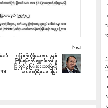
F
J
D
N
O
Next
ီးရမိ
မြောက်ကိုရီးယားက ခုနှစ်
S
ကြိမ်မြောက် နျူစမ်းသပ်မှု
A
ပြုလုပ်ဖို့ ပြင်ဆင်ထားပြီလို့
 PDF
တောင်ကိုရီးယား ပြော
J
J
M
A