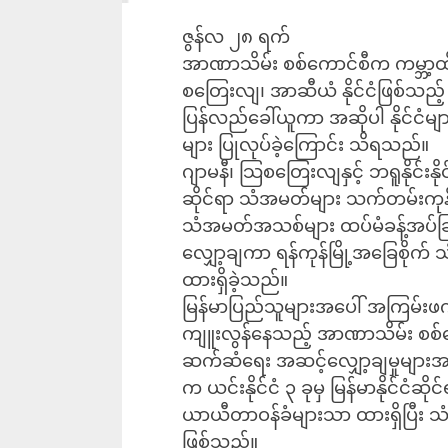
ဇွန်လ ၂၈ ရက်
အာဏာသိမ်း စစ်ကောင်စီက ကမ္ဘာ့ထိပ်တ
စတြေးလျ၊ အာဆီယံ နိုင်ငံဖြစ်သည့် ဘ
ပြန်လည်ခေါ်ယူကာ အဆိုပါ နိုင်ငံမျ
များ ပြုလုပ်ခဲ့ကြောင်း သိရသည်။
ဂျာမနီ၊ သြစတြေးလျနှင့် ဘရူနိုင်းနိုင
ဆိုင်ရာ သံအမတ်များ သက်တမ်းကုန်ဆု
သံအမတ်အသစ်များ ထပ်မံခန့်အပ်ခ
လျှော့ချကာ ရန်ကုန်မြို့အခြေစိုက် 
ထားရှိခဲ့သည်။
မြန်မာပြည်သူများအပေါ် အကြမ်းဖက်သ
ကျူးလွန်နေသည့် အာဏာသိမ်း စစ်ကေ
ဆက်ဆံရေး အဆင့်လျှော့ချမှုများအာ
က ယင်းနိုင်ငံ ၃ ခုမှ မြန်မာနိုင်ငံ
ယာယီတာဝန်ခံများသာ ထားရှိပြီး သံတ
ဖြစ်သည်။