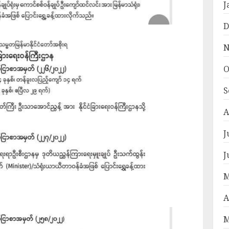
J
D
N
O
S
A
J
J
M
A
M