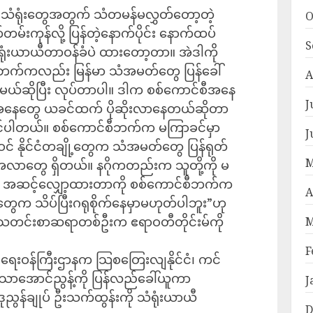
ုက် သံရုံးတွေအတွက် သံတမန်မလွှတ်တော့တဲ့
O
မ်းကုန်လို့ ပြန်တဲ့နောက်ပိုင်း နောက်ထပ်
S
ံးယာယီတာဝန်ခံပဲ ထားတော့တာ။ အဲဒါကို
စီဘက်ကလည်း မြန်မာ သံအမတ်တွေ ပြန်ခေါ်
A
ာ့မယ်ဆိုပြီး လုပ်တာပါ။ ဒါက စစ်ကောင်စီအနေ
J
ြေအနေတွေ ယခင်ထက် ပိုဆိုးလာနေတယ်ဆိုတာ
မြင်ပါတယ်။ စစ်ကောင်စီဘက်က မကြာခင်မှာ
J
် နိုင်ငံတချို့တွေက သံအမတ်တွေ ပြန်ရုတ်
M
လာတွေ ရှိတယ်။ နဂိုကတည်းက သူတို့ကို မ
း အဆင့်လျှော့ထားတာကို စစ်ကောင်စီဘက်က
A
ငံတွေက သိပ်ပြီးဂရုစိုက်နေမှာမဟုတ်ပါဘူး”ဟု
င့် သတင်းစာဆရာတစ်ဦးက ဧရာဝတီတိုင်းမ်ကို
M
F
ားရေးဝန်ကြီးဌာနက သြစတြေးလျနိုင်ငံ၊ ကင်
းသာအောင်ညွန့်ကို ပြန်လည်ခေါ်ယူကာ
J
ဒုညွန်ချုပ် ဦးသက်ထွန်းကို သံရုံးယာယီ
D