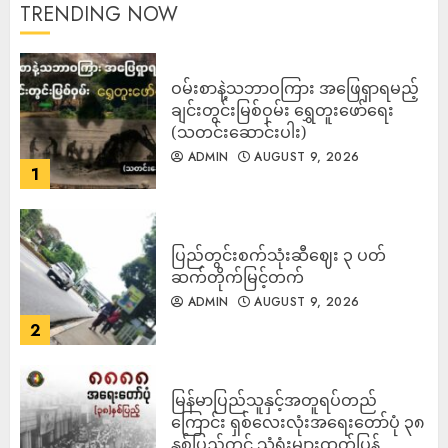
TRENDING NOW
ဝမ်းစာနဲ့သဘာဝကြား အဖြေရှာရမည့်
ချင်းတွင်းမြစ်ဝှမ်း ရွှေတူးဖော်ရေး
(သတင်းဆောင်းပါး)
ADMIN
AUGUST 9, 2026
1
ပြည်တွင်းစက်သုံးဆီဈေး ၃ ပတ်
ဆက်တိုက်မြင့်တက်
ADMIN
AUGUST 9, 2026
2
မြန်မာပြည်သူနှင့်အတူရပ်တည်
ကြောင်း ရှစ်လေးလုံးအရေးတော်ပုံ ၃၈
နှစ်ပြည့်တွင် သံရုံးများထုတ်ပြန်