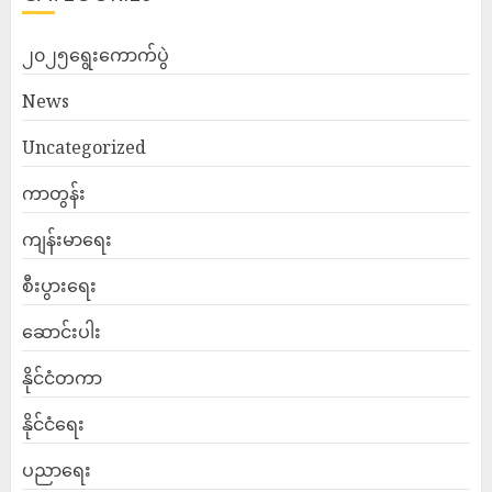
၂၀၂၅ရွေးကောက်ပွဲ
News
Uncategorized
ကာတွန်း
ကျန်းမာရေး
စီးပွားရေး
ဆောင်းပါး
နိုင်ငံတကာ
နိုင်ငံရေး
ပညာရေး