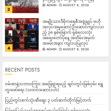
ADMIN
AUGUST 8, 2026
3
အမျိုးသားဒီမိုကရေစီအဖွဲ့ချုပ် ဗဟို
အလုပ်အမှုဆောင်ဦးဆောင်ကျင်းပသ
ည့် ၃၈ နှစ်မြောက် ရှစ်လေးလုံး
အရေးတော်ပုံနေ့ အထိမ်းအမှတ်
အခမ်းအနား ကျင်းပပြုလုပ်
4
ADMIN
AUGUST 8, 2026
RECENT POSTS
ဝမ်းစာနဲ့သဘာဝကြား အဖြေရှာရမည့် ချင်းတွင်းမြစ်ဝှမ်း ရွှေ
တူးဖော်ရေး (သတင်းဆောင်းပါး)
ပြည်တွင်းစက်သုံးဆီဈေး ၃ ပတ်ဆက်တိုက်မြင့်တက်
မြန်မာပြည်သူနှင့်အတူရပ်တည်ကြောင်း ရှစ်လေးလုံး