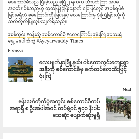
စစ်ကောင်စီသည် ပြီးခဲ့သည့် ဧပြီ ၂ ရက်က သုံးပတ်ကြာ အပစ်
အခတ်ရပ်စဲသည်ဟု ထုတ်ပြန်ခဲ့ပြီးနောက် မြေပြင်တွင် အပစ်ရပ်စဲ
ခြင်းမရှိဘဲ စစ်ကြောင်းထိုးခြင်းနှင့် လေကြောင်းမှ ဗုံးကြဲခြင်းတို့ကို
ဆက်တိုက်ပြုလုပ်လျက်ရှိသည်။
#စစ်ကိုင်း
#ဝန်းသို
#စစ်ကောင်စီ
#လေကြောင်း
#ဗုံးကြဲ
#ဆေးရုံ
ရှေ့
#ပေါက်ကွဲ
#Ayeyarwaddy_Times
Previous
လေးမျက်နှာမြို့နယ်၊ ဝါးတောကွင်းကျေးရွာ
အနီးကို စစ်ကောင်စီမှ စက်တပ်လေထီးဖြင့်
ဗုံးကြဲ
Next
ဗန်းမော်တိုက်ပွဲအတွင်း စစ်ကောင်စီတပ်
အရာရှိ ၈ ဦးအပါအဝင် တပ်ဖွဲ့ဝင် ၅၀၀ နီးပါး
သေဆုံး ပျောက်ဆုံးမှုရှိ