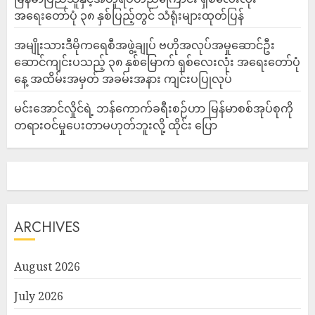
အရေးတော်ပုံ ၃၈ နှစ်ပြည့်တွင် သံရုံးများထုတ်ပြန်
အမျိုးသားဒီမိုကရေစီအဖွဲ့ချုပ် ဗဟိုအလုပ်အမှုဆောင်ဦး
ဆောင်ကျင်းပသည့် ၃၈ နှစ်မြောက် ရှစ်လေးလုံး အရေးတော်ပုံ
နေ့ အထိမ်းအမှတ် အခမ်းအနား ကျင်းပပြုလုပ်
မင်းအောင်လှိုင်ရဲ့ ဘန်ကောက်ခရီးစဉ်ဟာ မြန်မာစစ်အုပ်စုကို
တရားဝင်မှုပေးတာမဟုတ်ဘူးလို့ ထိုင်း ပြော
ARCHIVES
August 2026
July 2026