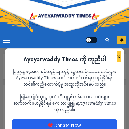
×
Ayeyarwaddy Times ကို ကူညီပါ
Home
ဝန်းသို နမ်းခမ်း‌ရွာဆေးရုံကို စစ်ကောင်စီဗုံးကြဲ၍ ဒေသခံ ၃၀ နီးပါး
ပြည်သူနှင့်အတူ ရပ်တည်နေသည့် လွတ်လပ်သောသတင်းဌာန
သေဆုံး
Ayeyarwaddy Times ဆက်လက်ရှင်သန်ရပ်တည်နိုင်ရန်
သင်၏ကူညီထောက်ပံ့မှု အထူးလိုအပ်နေပါသည်။
သတင်း
မြန်မာပြည်သူလူထုထံ တိကျမှန်ကန်သောသတင်းများ
ဝန်းသို နမ်းခမ်း‌ရွာဆေးရုံကို စစ်ကောင်စီဗုံးကြဲ၍
ဆက်လက်ပေးပို့နိုင်ရန် ကျေးဇူးပြု၍ Ayeyarwaddy Times
ကို ကူညီပါ။
ဒေသခံ ၃၀ နီးပါးသေဆုံး
ADMIN
APRIL 10, 2025
Donate Now