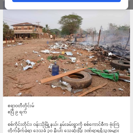
ဧရာဝတီတိုင်းမ်
ဧပြီ ၉ ရက်
စစ်ကိုင်းတိုင်း၊ ဝန်းသိုမြို့နယ်၊ နမ်းခမ်းရွာကို စစ်ကောင်စီက ဗုံးကြဲ
တိုက်ခိုက်ခဲ့ရာ ဒေသခံ ၃၀ နီးပါး သေဆုံးပြီး ဒဏ်ရာရရှိသူအများ