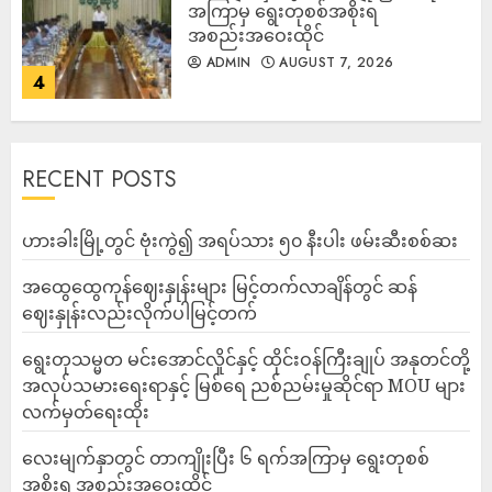
အကြာမှ ရွေးတုစစ်အစိုးရ
အစည်းအဝေးထိုင်
ADMIN
AUGUST 7, 2026
4
RECENT POSTS
ဟားခါးမြို့တွင် ဗုံးကွဲ၍ အရပ်သား ၅၀ နီးပါး ဖမ်းဆီးစစ်ဆး
အထွေထွေကုန်ဈေးနှုန်းများ မြင့်တက်လာချိန်တွင် ဆန်
ဈေးနှုန်းလည်းလိုက်ပါမြင့်တက်
ရွေးတုသမ္မတ မင်းအောင်လှိုင်နှင့် ထိုင်းဝန်ကြီးချုပ် အနုတင်တို့
အလုပ်သမားရေးရာနှင့် မြစ်ရေ ညစ်ညမ်းမှုဆိုင်ရာ MOU များ
လက်မှတ်ရေးထိုး
လေးမျက်နှာတွင် တာကျိုးပြီး ၆ ရက်အကြာမှ ရွေးတုစစ်
အစိုးရ အစည်းအဝေးထိုင်