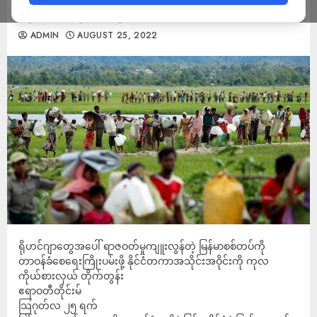
ကိုယ်စားလှယ် တိုက်တွန်း
ADMIN
AUGUST 25, 2022
ရိုဟင်ဂျာတွေအပေါ် ရာဇဝတ်မှုကျူးလွန်တဲ့ မြန်မာစစ်တပ်ကို
တာဝန်ခံစေရေးကြိုးပမ်းဖို့ နိုင်ငံတကာအသိုင်းအဝိုင်းကို ကုလ
ကိုယ်စားလှယ် တိုက်တွန်း
ဧရာဝတီတိုင်းမ်
သြဂုတ်လ ၂၅ ရက်