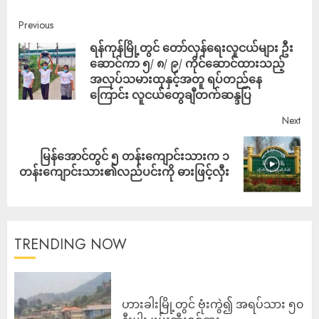
Previous
ရန်ကုန်မြို့တွင် တော်လှန်ရေးလူငယ်များ ဦး
ဆောင်ကာ ၅/ ၈/ ၉/ ကိုင်ဆောင်ထားသည့်
အလုပ်သမားထုနှင့်အတူ ရပ်တည်နေ
ကြောင်း လူငယ်တွေချီတက်ဆန္ဒပြ
Next
မြန်အောင်တွင် ၅ တန်းကျောင်းသားက ၁
တန်းကျောင်းသား၏လည်ပင်းကို ဓားဖြင့်လှီး
TRENDING NOW
ဟားခါးမြို့တွင် ဗုံးကွဲ၍ အရပ်သား ၅၀