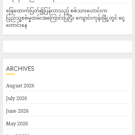
ခြေထောက်ပြတ်၍ပြန်လာသည့် စစ်သားဟောင်းက
ပြည်သူ့စစ်မှုထမ်းအကြောင်းပြပြီး ကျောင်းကုန်းမြို့တွင် ငွေ
တောင်းနေ
ARCHIVES
August 2026
July 2026
June 2026
May 2026