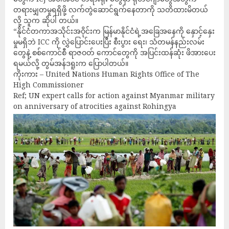
တရားမျှတမှုရရှိဖို့ လက်တွဲဆောင်ရွက်နေတာကို သတိထားမိတယ်
လို့ သူက ဆိုပါ တယ်။
“နိုင်ငံတကာအသိုင်းအဝိုင်းက မြန်မာနိုင်ငံရဲ့အခြေအနေကို နှောင့်နှေး
မှုမရှိဘဲ ICC ကို လွှဲပြောင်းပေးပြီး စီးပွား ရေး၊ သံတမန်နည်းလမ်း
တွေနဲ့ စစ်ကောင်စီ ရာဇဝတ် ကောင်တွေကို အပြင်းထန်ဆုံး ဖိအားပေး
ရမယ်လို့ တွမ်အန်ဒရူးက ပြောပါတယ်။
ကိုးကား – United Nations Human Rights Office of The
High Commissioner
Ref; UN expert calls for action against Myanmar military
on anniversary of atrocities against Rohingya