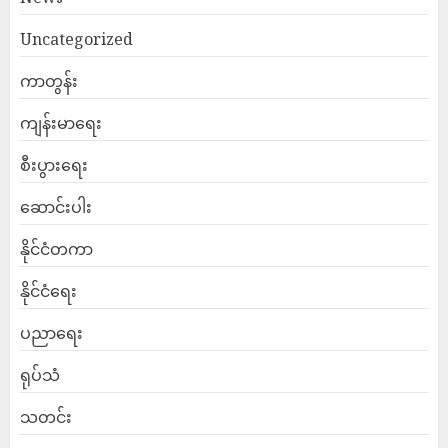
Uncategorized
ကာတွန်း
ကျန်းမာရေး
စီးပွားရေး
ဆောင်းပါး
နိုင်ငံတကာ
နိုင်ငံရေး
ပညာရေး
ရုပ်သံ
သတင်း