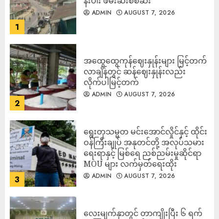
နီးပါး ဖမ်းဆီးစစ်ဆး
ADMIN
AUGUST 7, 2026
1
အထွေထွေကုန်ဈေးနှုန်းများ မြင့်တက်
လာချိန်တွင် ဆန်ဈေးနှုန်းလည်း
လိုက်ပါမြင့်တက်
ADMIN
AUGUST 7, 2026
2
ရွေးတုသမ္မတ မင်းအောင်လှိုင်နှင့် ထိုင်း
ဝန်ကြီးချုပ် အနုတင်တို့ အလုပ်သမား
ရေးရာနှင့် မြစ်ရေ ညစ်ညမ်းမှုဆိုင်ရာ
MOU များ လက်မှတ်ရေးထိုး
ADMIN
AUGUST 7, 2026
3
လေးမျက်နှာတွင် တာကျိုးပြီး ၆ ရက်