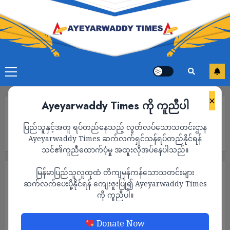
×
Ayeyarwaddy Times ကို ကူညီပါ
Home
ရိုဟင်ဂျာတွေအပေါ် ရာဇဝတ်မှုကျူးလွန်တဲ့ မြန်မာစစ်တပ်ကို တာဝန်ခံ
ပြည်သူနှင့်အတူ ရပ်တည်နေသည့် လွတ်လပ်သောသတင်းဌာန
စေရေးကြိုးပမ်းဖို့ နိုင်ငံတကာအသိုင်းအဝိုင်းကို ကုလကိုယ်စားလှယ်
တိုက်တွန်း
Ayeyarwaddy Times ဆက်လက်ရှင်သန်ရပ်တည်နိုင်ရန်
သင်၏ကူညီထောက်ပံ့မှု အထူးလိုအပ်နေပါသည်။
မြန်မာပြည်သူလူထုထံ တိကျမှန်ကန်သောသတင်းများ
သတင်း
ဆက်လက်ပေးပို့နိုင်ရန် ကျေးဇူးပြု၍ Ayeyarwaddy Times
ရိုဟင်ဂျာတွေအပေါ် ရာဇဝတ်မှုကျူးလွန်တဲ့
ကို ကူညီပါ။
မြန်မာစစ်တပ်ကို တာဝန်ခံစေရေးကြိုးပမ်းဖို့
နိုင်ငံတကာအသိုင်းအဝိုင်းကို ကုလ
Donate Now