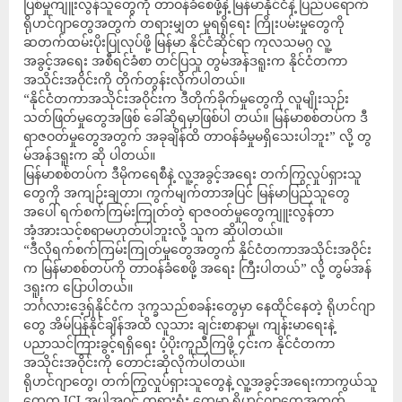
ပြစ်မှုကျူးလွန်သူတွေကို တာဝန်ခံစေဖို့နဲ့ မြန်မာနိုင်ငံနဲ့ ပြည်ပရောက်
ရိုဟင်ဂျာတွေအတွက် တရားမျှတ မှုရရှိရေး ကြိုးပမ်းမှုတွေကို
ဆတက်ထမ်းပိုးပြုလုပ်ဖို့ မြန်မာ နိုင်ငံဆိုင်ရာ ကုလသမဂ္ဂ လူ့
အခွင့်အရေး အစီရင်ခံစာ တင်ပြသူ တွမ်အန်ဒရူးက နိုင်ငံတကာ
အသိုင်းအဝိုင်းကို တိုက်တွန်းလိုက်ပါတယ်။
“နိုင်ငံတကာအသိုင်းအဝိုင်းက ဒီတိုက်ခိုက်မှုတွေကို လူမျိုးသုဉ်း
သတ်ဖြတ်မှုတွေအဖြစ် ခေါ်ဆိုရမှာဖြစ်ပါ တယ်။ မြန်မာစစ်တပ်က ဒီ
ရာဇဝတ်မှုတွေအတွက် အခုချိန်ထိ တာဝန်ခံမှုမရှိသေးပါဘူး” လို့ တွ
မ်အန်ဒရူးက ဆို ပါတယ်။
မြန်မာစစ်တပ်က ဒီမိုကရေစီနဲ့ လူ့အခွင့်အရေး တက်ကြွလှုပ်ရှားသူ
တွေကို အကျဉ်းချတာ၊ ကွက်မျက်တာအပြင် မြန်မာပြည်သူတွေ
အပေါ် ရက်စက်ကြမ်းကြုတ်တဲ့ ရာဇဝတ်မှုတွေကျူးလွန်တာ
အံ့အားသင့်စရာမဟုတ်ပါဘူးလို့ သူက ဆိုပါတယ်။
“ဒီလိုရက်စက်ကြမ်းကြုတ်မှုတွေအတွက် နိုင်ငံတကာအသိုင်းအဝိုင်း
က မြန်မာစစ်တပ်ကို တာဝန်ခံစေဖို့ အရေး ကြီးပါတယ်” လို့ တွမ်အန်
ဒရူးက ပြောပါတယ်။
ဘင်္ဂလားဒေ့ရှ်နိုင်ငံက ဒုက္ခသည်စခန်းတွေမှာ နေထိုင်နေတဲ့ ရိုဟင်ဂျာ
တွေ အိမ်ပြန်နိုင်ချိန်အထိ လူသား ချင်းစာနာမှု၊ ကျန်းမာရေးနဲ့
ပညာသင်ကြားခွင့်ရရှိရေး ပံ့ပိုးကူညီကြဖို့ ၄င်းက နိုင်ငံတကာ
အသိုင်းအဝိုင်းကို တောင်းဆိုလိုက်ပါတယ်။
ရိုဟင်ဂျာတွေ၊ တက်ကြွလှုပ်ရှားသူတွေနဲ့ လူ့အခွင့်အရေးကာကွယ်သူ
တွေက ICJ အပါအဝင် တရားရုံး တွေမှာ ရိုဟင်ဂျာတွေအတွက်