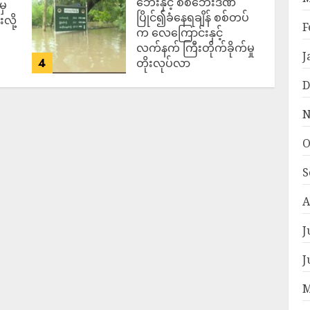
ဘေးနှင့် စစ်ဘေးဒဏ်
မှ
ပြိုင်၍ခံနေရချိန် စစ်တပ်
လို့
F
က လေကြောင်းနှင့်
လက်နက် ကြီးတိုက်ခိုက်မှု
J
4
တိုးလုပ်လာ
ADMIN
AUGUST 5,
D
2026
N
O
S
A
J
J
M