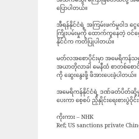
ပြောပါတယ်။
အီရန်နိုင်ငံရဲ့ အကြမ်းဖက်မှုဝါဒ 
ကြိုးပမ်းမှုကို ထောက်ကူနေတဲ့ ဝင
နိုင်ငံက ကတိပြုပါတယ်။
မတ်လအစောပိုင်းမှာ အမေရိကန်သမ္
အယာတိုလာခါ မေနီထံ စာတစ်စောင် 
ကို ဆွေးနွေးဖို့ ဖိအားပေးခဲ့ပါတယ်။
အမေရိကန်နိုင်ငံရဲ့ ဒဏ်ခတ်ပိတ်ဆို့မ
ပေးကာ စေ့စပ် ညှိနှိုင်းရေးစားပွဲဝိုင
ကိုးကား – NHK
Ref; US sanctions private Chin