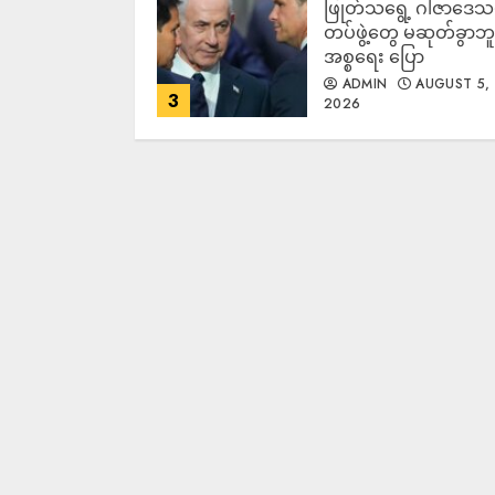
ဖြုတ်သရွေ့ ဂါဇာဒေသ
တပ်ဖွဲ့တွေ မဆုတ်ခွာဘူး
အစ္စရေး ပြော
ADMIN
AUGUST 5,
3
2026