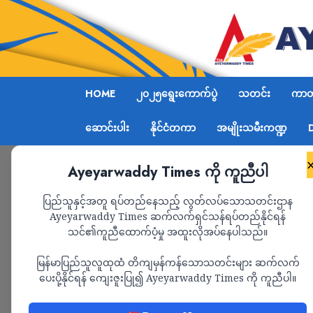
HOME
၂၀၂၅ရွေးကောက်ပွဲ
သတင်း
ကာတွ
ဆောင်းပါး
နိုင်ငံတကာ
အမျိုးသမီးကဏ္ဍ
Ayeyarwaddy Times ကို ကူညီပါ
Home
အီရန်မှ ရေနံဝယ်ယူတဲ့ ပုဂ္ဂလိက တရုတ်ရေနံခ
ပြည်သူနှင့်အတူ ရပ်တည်နေသည့် လွတ်လပ်သောသတင်းဌာန
Ayeyarwaddy Times ဆက်လက်ရှင်သန်ရပ်တည်နိုင်ရန်
သင်၏ကူညီထောက်ပံ့မှု အထူးလိုအပ်နေပါသည်။
နိုင်ငံတကာ
သတင်း
မြန်မာပြည်သူလူထုထံ တိကျမှန်ကန်သောသတင်းများ ဆက်လက်
အီရန်မှ ရေနံဝယ်ယူတ
ပေးပို့နိုင်ရန် ကျေးဇူးပြု၍ Ayeyarwaddy Times ကို ကူညီပါ။
ချက်စက်ရုံကို အမေရ