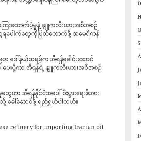
D
N
ငွေကြေးထောက်ပံ့မှုနဲ့ နျူကလီးယားအစီအစဉ်
O
်ငွေရပေါက်တွေကိုဖြတ်တောက်ဖို့ အမေရိကန်
S
A
မတ ဒေါ်နယ်ထရမ့်က အီရန်ခေါင်းဆောင်
ပေးပို့ကာ အီရန်ရဲ့ နျူကလီးယားအစီအစဉ်
J
J
ှုတွေဟာ အီရန်နိုင်ငံအပေါ် စီးပွားရေးဖိအား
M
်းသို့ ခေါ်ဆောင်ဖို့ ရည်ရွယ်ပါတယ်။
A
M
ese refinery for importing Iranian oil
F