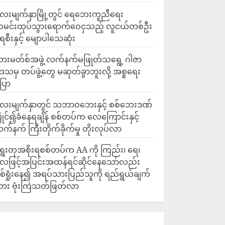
ေးမျက်နှာမြို့တွင် ရေဘေးကူညီရေး
မင်းထုပ်သွားရောက်ဝေငှသည့် လူငယ်တစ်ဦး
ေစီးနှင့် မျောပါသေဆုံး
ားမတ်စ်အဖွဲ့ လက်နက်မဖြုတ်သရွေ့ ဂါဇာ
ေသမှ တပ်ဖွဲ့တွေ မဆုတ်ခွာဘူးလို့ အစ္စရေး
ြော
လေးမျက်နှာတွင် သဘာဝဘေးနှင့် စစ်ဘေးဒဏ်
ြိုင်၍ခံနေရချိန် စစ်တပ်က လေကြောင်းနှင့်
က်နက် ကြီးတိုက်ခိုက်မှု တိုးလုပ်လာ
ွေးတုအစိုးရစစ်တပ်က AA ကို ကြည်း၊ ရေ၊
ေဖြင့်အပြင်းအထန်ရင်ဆိုင်နေသော်လည်း
စ်ရှုံးနေ၍ အရပ်သားပြည်သူကို ရည်ရွယ်ချက်
ား ဗုံးကြဲသတ်ဖြတ်လာ