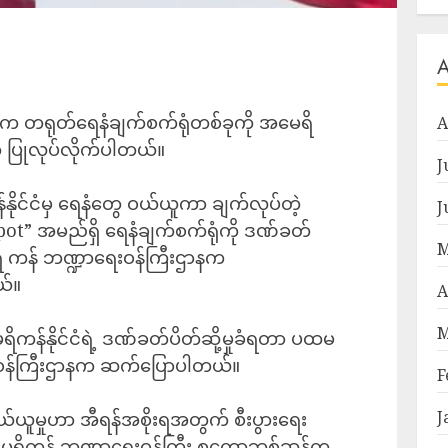
ဂ္ဂလိက တရုတ်ရေနံချက်စက်ရုံတစ်ခုကို အမေရိ
A
 ပြုလုပ်လိုက်ပါတယ်။
J
နိုင်ငံမှ ရေနံတွေ ဝယ်ယူကာ ချက်လုပ်တဲ့
J
Teapot” အမည်ရှိ ရေနံချက်စက်ရုံကို ဒဏ်ခတ်
M
ေရိ ကန် ဘဏ္ဍာရေးဝန်ကြီးဌာနက
ယ်။
A
M
ကန်နိုင်ငံရဲ့ ဒဏ်ခတ်ပိတ်ဆို့မှုခံရတာ ပထမ
ေးဝန်ကြီးဌာနက ဆက်ပြောပါတယ်။
F
J
ယ်ယူမှုဟာ အီရန်အစိုးရအတွက် စီးပွားရေး
ရိကန် ဘဏ္ဍာရေးဝန်ကြီး စကော့ဘစ်ဆန့်က