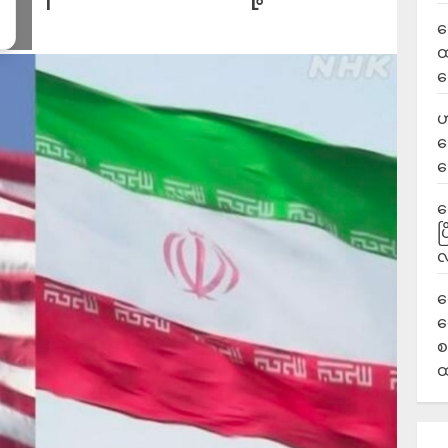
လ
ထ
ရ
ဟ
ဒ
ပ
‎
ပ
လ
ရ
လ
စ
ထ