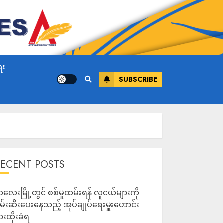
ေး
SUBSCRIBE
RECENT POSTS
လေးမြို့တွင် စစ်မှုထမ်းရန် လူငယ်များကို
မ်းဆီးပေးနေသည့် အုပ်ချုပ်ရေးမှူးဟောင်း
ားထိုးခံရ