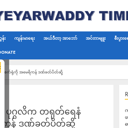
န်း
ကျန်းမာရေး
အယ်ဒီတာ့ အာဘော်
အင်တာဗျူး
စီးပွားရ
DONATE
×
ျက်စက်ရုံကို အမေရိကန် ဒဏ်ခတ်ပိတ်ဆို့
ဲ့ ပုဂ္ဂလိက တရုတ်ရေနံ
က
ဖ
ိကန် ဒဏ်ခတ်ပိတ်ဆို့
ဓ