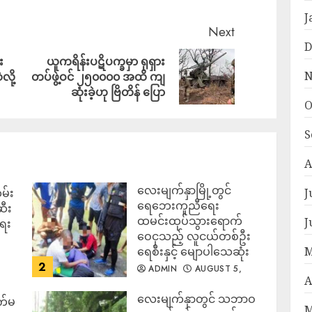
J
Next
D
း
ယူကရိန်းပဋိပက္ခမှာ ရုရှား
N
လို့
တပ်ဖွဲ့ဝင် ၂၅၀၀၀၀ အထိ ကျ
ဆုံးခဲ့ဟု ဗြိတိန် ပြော
O
S
A
လေးမျက်နှာမြို့တွင်
မ်း
J
ရေဘေးကူညီရေး
ဆီး
ထမင်းထုပ်သွားရောက်
J
ရေး
ဝေငှသည့် လူငယ်တစ်ဦး
M
ရေစီးနှင့် မျောပါသေဆုံး
2
ADMIN
AUGUST 5,
A
2026
‎လေးမျက်နှာတွင် သဘာဝ
က်မ
M