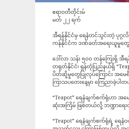
ဧရာဝတီတိုင်းမ်
မတ် ၂၂ ရက်
အီရန်နိုင်ငံမှ ရေနံတင်သွင်းတဲ့ ပု
ကန်နိုင်ငံက ဒဏ်ခတ်အရေးယူမှုတွေ
ဒေါ်လာ သန်း ၅၀၀ တန်ကြေးရှိ အီရန်
တရုတ်နိုင်ငံ၊ ရှန်တုံပြည်နယ်ရှိ “
ပိတ်ဆို့မှုတွေပြုလုပ်ကြောင်း အမ
ကြာသပတေးနေ့မှာ ကြေညာခဲ့ပါတ
“Teapot” ရေနံချက်စက်ရုံဟာ အမေရိ
ဆုံးအကြိမ် ဖြစ်တယ်လို့ ဘဏ္ဍာရ
“Teapot” ရေနံချက်စက်ရုံရဲ့ ရေနံဝ
အသက်သွေး ကြောဖြစ်တယ်လို့ အမေ