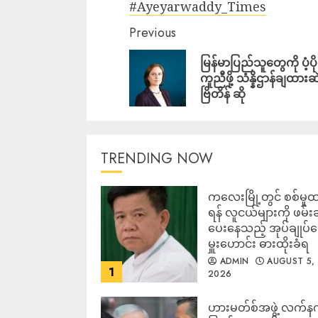
#Ayeyarwaddy_Times
Previous
မြန်မာပြည်သူတွေကို ပံ့ပို
ကူညီဖို့ သံန္နိဌာန်ချထားဆဲ
ဗြိတိန် ဆို
TRENDING NOW
ကလေးမြို့တွင် စစ်မှုထ
ရန် လူငယ်များကို ဖမ်း
ပေးနေသည့် အုပ်ချုပ်
မှူးဟောင်း ဓားထိုးခံရ
ADMIN
AUGUST 5,
1
2026
ဟားမတ်စ်အဖွဲ့ လက်န