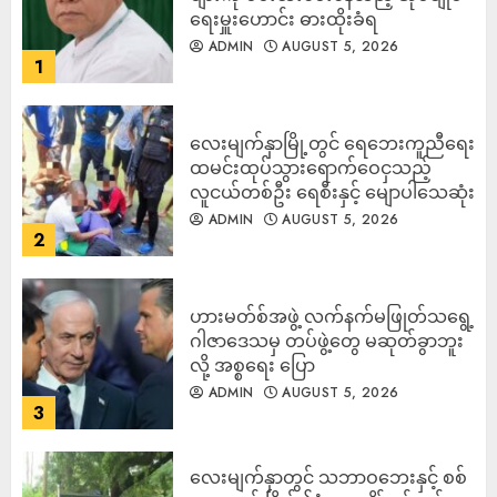
ရေးမှူးဟောင်း ဓားထိုးခံရ
ADMIN
AUGUST 5, 2026
1
လေးမျက်နှာမြို့တွင် ရေဘေးကူညီရေး
ထမင်းထုပ်သွားရောက်ဝေငှသည့်
လူငယ်တစ်ဦး ရေစီးနှင့် မျောပါသေဆုံး
ADMIN
AUGUST 5, 2026
2
ဟားမတ်စ်အဖွဲ့ လက်နက်မဖြုတ်သရွေ့
ဂါဇာဒေသမှ တပ်ဖွဲ့တွေ မဆုတ်ခွာဘူး
လို့ အစ္စရေး ပြော
ADMIN
AUGUST 5, 2026
3
‎လေးမျက်နှာတွင် သဘာဝဘေးနှင့် စစ်