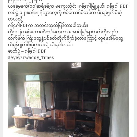
ယနေ့မနက်(၁၀)နာရီခန့်က မကွေးတိုင်း၊ ဂန့်ဂေါမြို့နယ်၊ ဂန့်ဂေါ PDF
တပ်ခွဲ ၁၂ စခန်းနဲ့ ရိက္ခာတွေကို စစ်ကောင်စီတပ်က မီးရှို့ဖျက်စီးခဲ့
တယ်လို့
ဂန့်ဂေါPDFက သတင်းထုတ်ပြန်ထားပါတယ်။
ထို့အပြင် စစ်ကောင်စီတပ်တွေဟာ အောင်မြင်ရွာဘက်ကိုလည်း
လက်နက် ကြီးတွေနဲ့ပစ်ခတ်တိုက်ခိုက်ခဲ့တာကြောင့် လူနေအိမ်တွေ
ထိမှန်ပျက်စီးခဲ့တယ်လို့ သိရပါတယ်။
ဓာတ်ပုံ – ဂန့်ဂေါ PDF
#Ayeyarwaddy_Times