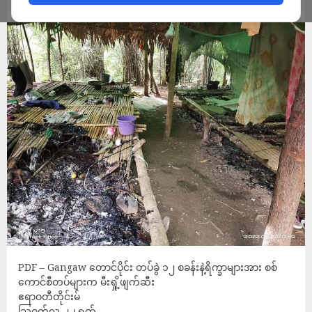
ADMIN
AUGUST 22, 2022
PDF – Gangaw တောင်ပိုင်း တပ်ခွဲ ၁၂ စခန်းနဲ့ရိက္ခာများအား စစ်
ကောင်စီတပ်များက မီးရှို့ဖျက်ဆီး
ဧရာဝတီတိုင်းမ်
သြဂုတ်လ ၂၂ ရက်