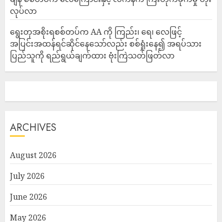
လုပ်လာ
ရွေးတုအစိုးရစစ်တပ်က AA ကို ကြည်း၊ ရေ၊ လေဖြင့်
အပြင်းအထန်ရင်ဆိုင်နေသော်လည်း စစ်ရှုံးနေ၍ အရပ်သား
ပြည်သူကို ရည်ရွယ်ချက်ထား ဗုံးကြဲသတ်ဖြတ်လာ
ARCHIVES
August 2026
July 2026
June 2026
May 2026