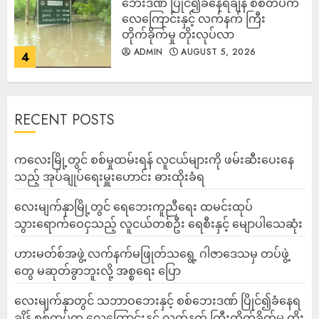
ဘေးဒဏ် ပြိုင်၍ခံနေရချိန် စစ်တပ်က
လေကြောင်းနှင့် လက်နက် ကြီး
တိုက်ခိုက်မှု တိုးလုပ်လာ
ADMIN
AUGUST 5, 2026
4
RECENT POSTS
ကလေးမြို့တွင် စစ်မှုထမ်းရန် လူငယ်များကို ဖမ်းဆီးပေးနေ
သည့် အုပ်ချုပ်ရေးမှူးဟောင်း ဓားထိုးခံရ
လေးမျက်နှာမြို့တွင် ရေဘေးကူညီရေး ထမင်းထုပ်
သွားရောက်ဝေငှသည့် လူငယ်တစ်ဦး ရေစီးနှင့် မျောပါသေဆုံး
ဟားမတ်စ်အဖွဲ့ လက်နက်မဖြုတ်သရွေ့ ဂါဇာဒေသမှ တပ်ဖွဲ့
တွေ မဆုတ်ခွာဘူးလို့ အစ္စရေး ပြော
‎လေးမျက်နှာတွင် သဘာဝဘေးနှင့် စစ်ဘေးဒဏ် ပြိုင်၍ခံနေရ
ချိန် စစ်တပ်က လေကြောင်းနှင့် လက်နက် ကြီးတိုက်ခိုက်မှု တိုး