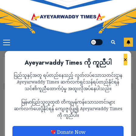
×
Ayeyarwaddy Times ကို ကူညီပါ
Home
PDF – Gangaw တောင်ပိုင်း တပ်ခွဲ ၁၂ စခန်းနဲ့ရိက္ခာများအား စစ်
ပြည်သူနှင့်အတူ ရပ်တည်နေသည့် လွတ်လပ်သောသတင်းဌာန
ကောင်စီတပ်များက မီးရှို့ဖျက်ဆီး
Ayeyarwaddy Times ဆက်လက်ရှင်သန်ရပ်တည်နိုင်ရန်
သင်၏ကူညီထောက်ပံ့မှု အထူးလိုအပ်နေပါသည်။
သတင်း
မြန်မာပြည်သူလူထုထံ တိကျမှန်ကန်သောသတင်းများ
PDF – Gangaw တောင်ပိုင်း တပ်ခွဲ ၁၂ စခန်းနဲ့
ဆက်လက်ပေးပို့နိုင်ရန် ကျေးဇူးပြု၍ Ayeyarwaddy Times
ကို ကူညီပါ။
ရိက္ခာများအား စစ်ကောင်စီတပ်များက မီးရှို့
ဖျက်ဆီး
Donate Now