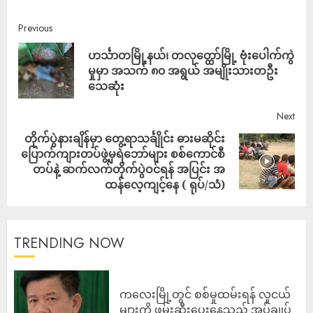
Previous
ဟင်္သာတမြို့နယ်၊ တလုတ္ထော်မြို့ ဗုံးပေါက်ကွဲ
မှုမှာ အသက် ၈၀ အရွယ် အမျိုးသားတဦး
သေဆုံး
Next
တိုက်ပွဲနားချိန်မှာ တွေ့ရာသင်္ချိုင်း ဓားမဆိုင်း
ပြောက်ကျားတပ်ဖွဲ့မှရဲဘော်များ စစ်ကောင်စီ
တပ်နဲ့ ဆက်လက်တိုက်ပွဲဝင်ရန် အပြင်း အ
ထန်လေ့ကျင့်နေ ( ရုပ်/သံ)
TRENDING NOW
ကလေးမြို့တွင် စစ်မှုထမ်းရန် လူငယ်
များကို ဖမ်းဆီးပေးနေသည့် အုပ်ချုပ်