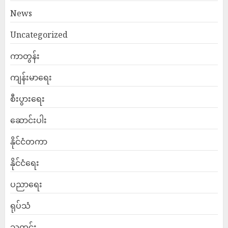
News
Uncategorized
ကာတွန်း
ကျန်းမာရေး
စီးပွားရေး
ဆောင်းပါး
နိုင်ငံတကာ
နိုင်ငံရေး
ပညာရေး
ရုပ်သံ
သတင်း