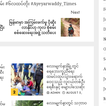
်း #၆လထပ်တိုး #Ayeyarwaddy_Times
F
Next
J
မြန်မာမှာ အကြမ်းဖက်မှု ပိုဆိုး
ြီး
လာနိုင်ဟု ကုလ စုံစမ်း
D
စစ်ဆေးရေးအဖွဲ့ သတိပေး
N
O
S
လေးမျက်နှာမြို့တွင်
မ်း
A
ရေဘေးကူညီရေး
ဆီး
ထမင်းထုပ်သွားရောက်
ရေး
J
ဝေငှသည့် လူငယ်တစ်ဦး
ရေစီးနှင့် မျောပါသေဆုံး
J
2
ADMIN
AUGUST 5,
2026
M
‎လေးမျက်နှာတွင် သဘာဝ
က်မ