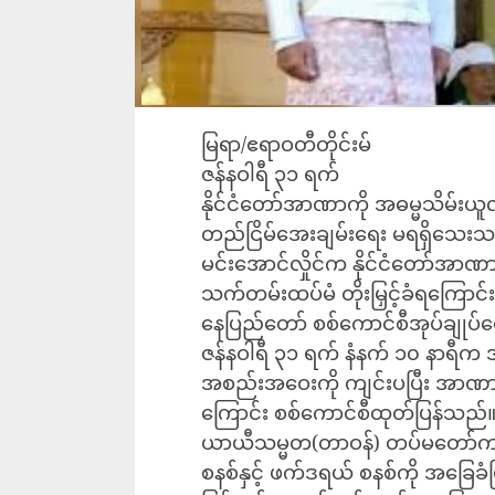
မြရာ/ဧရာဝတီတိုင်းမ်
ဇန်နဝါရီ ၃၁ ရက်
နိုင်ငံတော်အာဏာကို အဓမ္မသိမ်းယူလို
တည်ငြိမ်အေးချမ်းရေး မရရှိသေးသည့
မင်းအောင်လှိုင်က နိုင်ငံတော်အာ
သက်တမ်းထပ်မံ တိုးမြှင့်ခံရကြောင
နေပြည်တော် စစ်ကောင်စီအုပ်ချုပ်ရ
ဇန်နဝါရီ ၃၁ ရက် နံနက် ၁၀ နာရီက အ
အစည်းအဝေးကို ကျင်းပပြီး အာဏာ 
ကြောင်း စစ်ကောင်စီထုတ်ပြန်သည်
ယာယီသမ္မတ(တာဝန်) တပ်မတော်ကာကွ
စနစ်နှင့် ဖက်ဒရယ် စနစ်ကို အခြေခံ