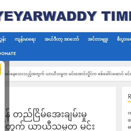
န်း
ကျန်းမာရေး
အယ်ဒီတာ့ အာဘော်
အင်တာဗျူး
စီးပွားရ
DONATE
×
ု လိုအပ်နေသေးသည့်အတွက် ယာယီသမ္မတ မင်းအောင်လှိုင်က စစ်ခေါင်းဆောင် မင်းအော
န် တည်ငြိမ်အေးချမ်းမှု
က
ဖ
အတွက် ယာယီသမ္မတ မင်း
ဓ