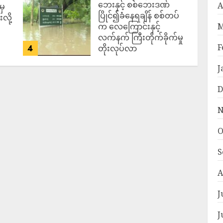
ဘေးနှင့် စစ်ဘေးဒဏ်
A
မှ
ပြိုင်၍ခံနေရချိန် စစ်တပ်
လို့
M
က လေကြောင်းနှင့်
လက်နက် ကြီးတိုက်ခိုက်မှု
F
4
တိုးလုပ်လာ
ADMIN
AUGUST 5,
J
2026
D
N
O
S
A
J
J