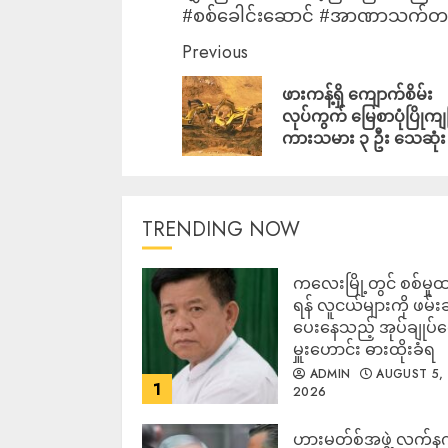
#စစ်ခေါင်းဆောင် #အာဏာသက်တမ
Previous
ဖားကန့်‌ရှိ ကျောက်စိမ်း
လုပ်ကွက် မြေစာပုံပြိုကျပ
ကားသမား ၃ ဦး သေဆုံး
TRENDING NOW
ကလေးမြို့တွင် စစ်မှုထ
ရန် လူငယ်များကို ဖမ်း
ပေးနေသည့် အုပ်ချုပ်
မှူးဟောင်း ဓားထိုးခံရ
ADMIN
AUGUST 5,
1
2026
ဟားမတ်စ်အဖွဲ့ လက်န