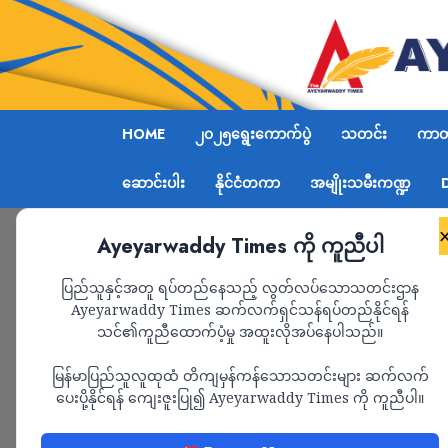
HOME
၂၀၂၅ရွေးကောက်ပွဲ
သတင်း
ကာတွ
ဆောင်းပါး
နိုင်ငံတကာ
အမျိုးသမီးကဏ္ဍ
Ayeyarwaddy Times ကို ကူညီပါ
Home
ရွေးကောက်ပွဲကျင်းပရန် တည်ငြိမ်အေးချမ်းမှ
ပြည်သူနှင့်အတူ ရပ်တည်နေသည့် လွတ်လပ်သောသတင်းဌာန
Ayeyarwaddy Times ဆက်လက်ရှင်သန်ရပ်တည်နိုင်ရန်
သင်၏ကူညီထောက်ပံ့မှု အထူးလိုအပ်နေပါသည်။
နိုင်ငံရေး
သတင်း
မြန်မာပြည်သူလူထုထံ တိကျမှန်ကန်သောသတင်းများ ဆက်လက်
ရွေးကောက်ပွဲကျင်းပရ
ပေးပို့နိုင်ရန် ကျေးဇူးပြု၍ Ayeyarwaddy Times ကို ကူညီပါ။
လိုအပ်နေသေးသည့်