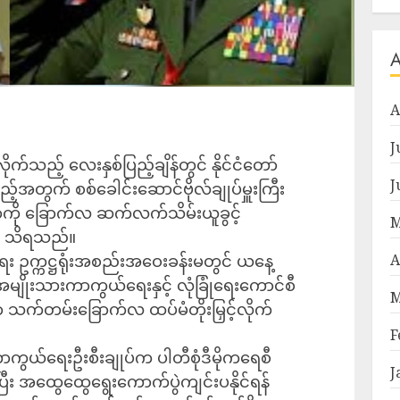
A
J
က်သည့် လေးနှစ်ပြည့်ချိန်တွင် နိုင်ငံတော်
J
်အတွက် စစ်ခေါင်းဆောင်ဗိုလ်ချုပ်မှူးကြီး
ဏာကို ခြောက်လ ဆက်လက်သိမ်းယူခွင့်
M
်း သိရသည်။
ေး ဥက္ကဋ္ဌရုံးအစည်းအဝေးခန်းမတွင် ယနေ့
A
မျိုးသားကာကွယ်ရေးနှင့် လုံခြုံရေးကောင်စီ
M
သက်တမ်းခြောက်လ ထပ်မံတိုးမြှင့်လိုက်
။
F
ယ်ရေးဦးစီးချုပ်က ပါတီစုံဒီမိုကရေစီ
J
ပြီး အထွေထွေရွေးကောက်ပွဲကျင်းပနိုင်ရန်