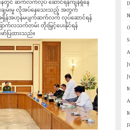
ေတွင် ဆက်လက်လုပ် ဆောင်ရန်ကျန်ရှိနေ
D
ေးချမ်းမှု လိုအပ်နေသေးသည့် အတွက်
N
 အရှိန်အဟုန်မပျက်ဆက်လက် လုပ်ဆောင်ရန်
ာက်လသက်တမ်း တိုးမြှင့်ပေးနိုင်ရန်
O
 ဖော်ပြထားသည်။
S
A
J
J
M
A
M
F