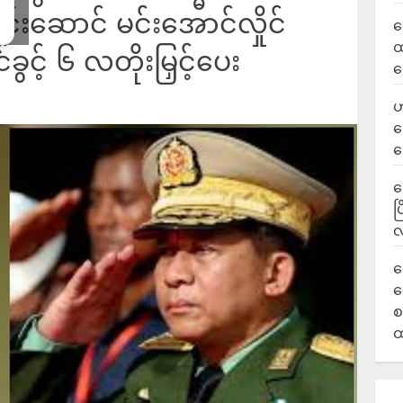
င်းဆောင် မင်းအောင်လှိုင်
လ
ထ
ွင့် ၆ လတိုးမြှင့်ပေး
ရ
ဟ
ဒ
ပ
‎
ပ
လ
ရ
လ
စ
ထ