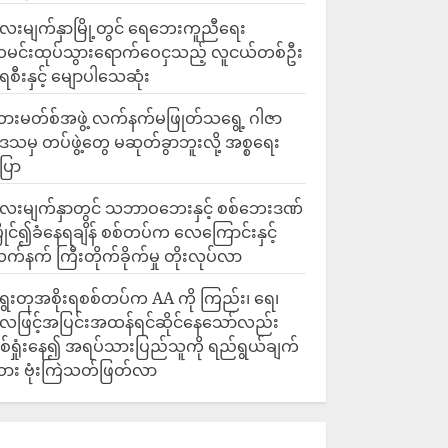
ေးမျက်နှာမြို့တွင် ရေဘေးကူညီရေး
မင်းထုပ်သွားရောက်ဝေငှသည့် လူငယ်တစ်ဦး
ေစီးနှင့် မျောပါသေဆုံး
ားမတ်စ်အဖွဲ့ လက်နက်မဖြုတ်သရွေ့ ဂါဇာ
ေသမှ တပ်ဖွဲ့တွေ မဆုတ်ခွာဘူးလို့ အစ္စရေး
ြော
လေးမျက်နှာတွင် သဘာဝဘေးနှင့် စစ်ဘေးဒဏ်
ြိုင်၍ခံနေရချိန် စစ်တပ်က လေကြောင်းနှင့်
က်နက် ကြီးတိုက်ခိုက်မှု တိုးလုပ်လာ
ွေးတုအစိုးရစစ်တပ်က AA ကို ကြည်း၊ ရေ၊
ေဖြင့်အပြင်းအထန်ရင်ဆိုင်နေသော်လည်း
စ်ရှုံးနေ၍ အရပ်သားပြည်သူကို ရည်ရွယ်ချက်
ား ဗုံးကြဲသတ်ဖြတ်လာ