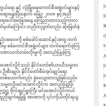
J
်ရေး နှင့် လုံခြုံရေးကောင်စီအဖွဲ့ဝင်များနှင့်
းဆွေးနွေးပြီးနောက် ခြေဥ ၂၀၀၈ နှင့်အညီ
D
ုံး အရေးပေါ်အခြေအနေ ကြေညာထားသည့်ကာလ
N
သတ်မှတ်ကြောင်း တညီတညွတ်တည်း ဆုံးဖြတ်ခဲ့
O
ည်းအဝေးကို စစ်ခေါင်းဆောင်နှင့်အတူ တက်
မှ စစ်ကောင်စီအဖွဲ့ဝင်များ တက်ရောက်ခဲ့ကြ
S
 အာဏာသက်တမ်းတိုးမှုကို အတည်ပြုခဲ့ကြ
A
မင်းအောင်လှိုင်သည် နိုင်ငံတော်၏ယာယီသမ္မတ၊
J
ဦးစီးချုပ်၊ နိုင်ငံတော်စီမံအုပ်ချုပ်ရေး
J
ို တစ်ယောက်တည်း ခွဲဝေယူထားသူဖြစ်သည်။
သမ္မတဦးမင်းအောင်လှိုင်က အတည်ပြုပြီး
M
က္ကဋ္ဌ ဗိုလ်ချုပ်မှူးကြီး မင်းအောင်လှိုင်ကပင်
A
ညီချက်ရရှိ၍ အာဏာကို ၎င်းကိုယ်တိုင်ရယူ
M