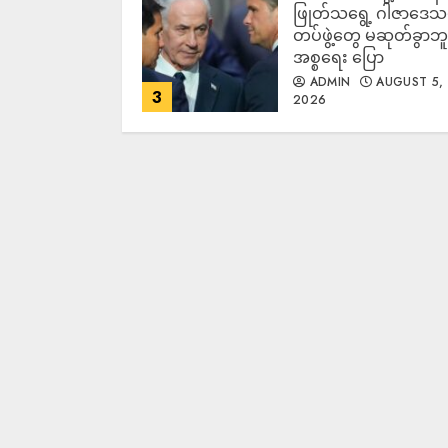
ဖြုတ်သရွေ့ ဂါဇာဒေသ
တပ်ဖွဲ့တွေ မဆုတ်ခွာဘူး
အစ္စရေး ပြော
ADMIN
AUGUST 5,
3
2026