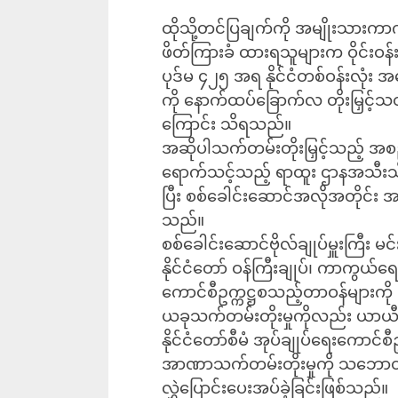
ထိုသို့တင်ပြချက်ကို အမျိုးသားကာကွယ
ဖိတ်ကြားခံ ထားရသူများက ဝိုင်းဝန်
ပုဒ်မ ၄၂၅ အရ နိုင်ငံတစ်ဝန်းလ
ကို နောက်ထပ်ခြောက်လ တိုးမြှင့်
ကြောင်း သိရသည်။
အဆိုပါသက်တမ်းတိုးမြှင့်သည့် အစ
ရောက်သင့်သည့် ရာထူး ဌာနအသီးသီး
ပြီး စစ်ခေါင်းဆောင်အလိုအတိုင်း
သည်။
စစ်ခေါင်းဆောင်ဗိုလ်ချုပ်မှူးကြီး 
နိုင်ငံတော် ဝန်ကြီးချုပ်၊ ကာကွယ်ရေး 
ကောင်စီဥက္ကဋ္ဌစသည့်တာဝန်များက
ယခုသက်တမ်းတိုးမှုကိုလည်း ယာယီ
နိုင်ငံတော်စီမံ အုပ်ချုပ်ရေးကောင်စီဥ
အာဏာသက်တမ်းတိုးမှုကို သဘောတူ
လွှဲပြောင်းပေးအပ်ခဲ့ခြင်းဖြစ်သည်။