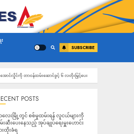
ေး
SUBSCRIBE
င်လှိုင်ကို တာဝန်ထမ်းဆောင်ခွင့် ၆ လတိုးမြှင့်ပေး
RECENT POSTS
လေးမြို့တွင် စစ်မှုထမ်းရန် လူငယ်များကို
မ်းဆီးပေးနေသည့် အုပ်ချုပ်ရေးမှူးဟောင်း
ားထိုးခံရ