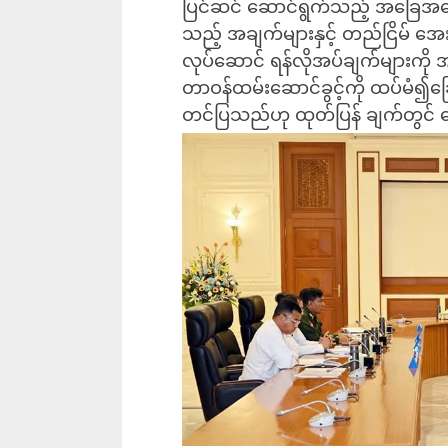
ပြင်ဆင် ဆောင်ရွက်သည့် အခြေအန
သည့် အချက်များနှင့် တည်ငြိမ် အ
လုပ်ဆောင် ရန်လိုအပ်ချက်များကို
တာဝန်ထမ်းဆောင်ခွင့်ကို ထပ်မံ၍ခြေ
တင်ပြသည်ဟု ထုတ်ပြန် ချက်တွင်