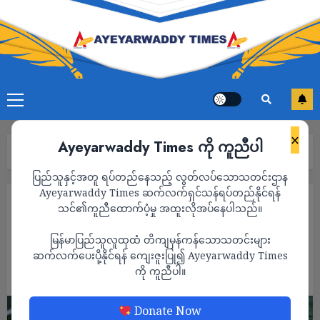
×
Ayeyarwaddy Times ကို ကူညီပါ
Home
ဧရာဝတီတိုင်းမှာ ၂ ရက်အတွင်း မိုးပိုများလာမည်
ပြည်သူနှင့်အတူ ရပ်တည်နေသည့် လွတ်လပ်သောသတင်းဌာန
Ayeyarwaddy Times ဆက်လက်ရှင်သန်ရပ်တည်နိုင်ရန်
သတင်း
သင်၏ကူညီထောက်ပံ့မှု အထူးလိုအပ်နေပါသည်။
ဧရာဝတီတိုင်းမှာ ၂ ရက်အတွင်း မိုးပိုများလာ
မြန်မာပြည်သူလူထုထံ တိကျမှန်ကန်သောသတင်းများ
မည်
ဆက်လက်ပေးပို့နိုင်ရန် ကျေးဇူးပြု၍ Ayeyarwaddy Times
ကို ကူညီပါ။
ADMIN
AUGUST 22, 2022
Donate Now