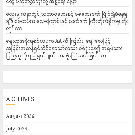
တွေ မဆုတ်ခွာဘူးလို့ အစ္စရေး ပြော
‎လေးမျက်နှာတွင် သဘာဝဘေးနှင့် စစ်ဘေးဒဏ် ပြိုင်၍ခံနေရ
ချိန် စစ်တပ်က လေကြောင်းနှင့် လက်နက် ကြီးတိုက်ခိုက်မှု တိုး
လုပ်လာ
ရွေးတုအစိုးရစစ်တပ်က AA ကို ကြည်း၊ ရေ၊ လေဖြင့်
အပြင်းအထန်ရင်ဆိုင်နေသော်လည်း စစ်ရှုံးနေ၍ အရပ်သား
ပြည်သူကို ရည်ရွယ်ချက်ထား ဗုံးကြဲသတ်ဖြတ်လာ
ARCHIVES
August 2026
July 2026