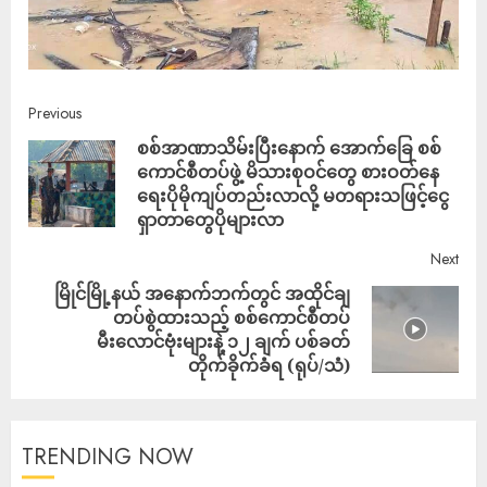
Previous
စစ်အာဏာသိမ်းပြီးနောက် အောက်ခြေ စစ်
ကောင်စီတပ်ဖွဲ့ မိသားစုဝင်တွေ စားဝတ်နေ
ရေးပိုမိုကျပ်တည်းလာလို့ မတရားသဖြင့်ငွေ
ရှာတာတွေပိုများလာ
Next
မြိုင်မြို့နယ် အနောက်ဘက်တွင် အထိုင်ချ
တပ်စွဲထားသည့် စစ်ကောင်စီတပ်
မီးလောင်ဗုံးများနဲ့ ၁၂ ချက် ပစ်ခတ်
တိုက်ခိုက်ခံရ (ရုပ်/သံ)
TRENDING NOW