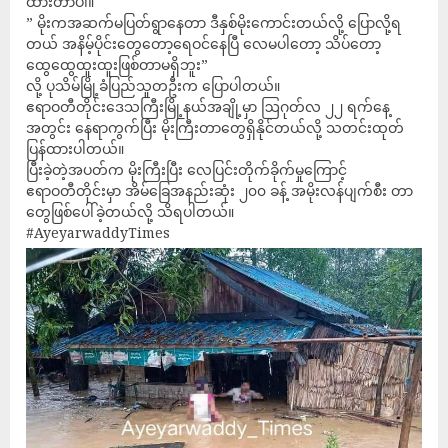
ထားတာပါ။
” မိုးကအဆက်မပြတ်ရွာနေတာ ဒီနှစ်မိုးကောင်းတယ်လို့ ပြောလို့ရ
တယ် အနိမ့်ပိုင်းတွေတော့ရေဝင်နေပြီ လေမပါတော့ သိပ်တော့
ထွေထွေထူးထူးဖြစ်တာမရှိဘူး”
လို့ ပုသိမ်မြို့ခံပြည်သူတဦးက ပြောပါတယ်။
ဧရာဝတီတိုင်းဒေသကြီးမြို့နယ်အချို့မှာ ဩဂုတ်လ ၂၂ ရက်နေ့
အတွင်း နေရာကွက်ပြီး မိုးကြီးတာတွေရှိနိုင်တယ်လို့ သတင်းထုတ်
ပြန်ထားပါတယ်။
ပြီးခဲ့တဲ့အပတ်က မိုးကြီးပြီး လေပြင်းတိုက်ခိုက်မှုကြောင့်
ဧရာဝတီတိုင်းမှာ အိမ်ခြေအနည်းဆုံး ၂၀၀ ခန့် အမိုးလန်ပျက်စီး တာ
တွေဖြစ်ပေါ်ခဲ့တယ်လို့ သိရပါတယ်။
#AyeyarwaddyTimes