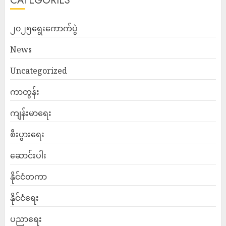
CATEGORIES
၂၀၂၅ရွေးကောက်ပွဲ
News
Uncategorized
ကာတွန်း
ကျန်းမာရေး
စီးပွားရေး
ဆောင်းပါး
နိုင်ငံတကာ
နိုင်ငံရေး
ပညာရေး