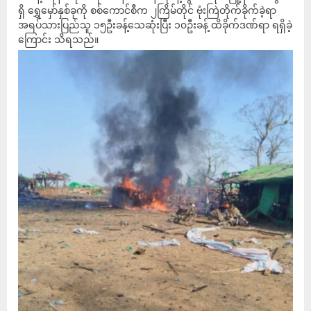
ရှိ ရွှေမှော်နှစ်ခုကို စစ်ကောင်စီက ၂ကြိမ်တိုင် ဗုံးကြဲတိုက်ခိုက်ခဲ့ရာ
အရပ်သားပြည်သူ ၁၅ဦးခန့်သေဆုံးပြီး ၁၀ဦးခန့် ထိခိုက်ဒဏ်ရာ ရရှိခဲ့
ကြောင်း သိရသည်။