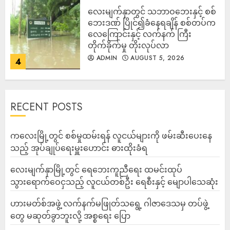
‎လေးမျက်နှာတွင် သဘာဝဘေးနှင့် စစ်
ဘေးဒဏ် ပြိုင်၍ခံနေရချိန် စစ်တပ်က
လေကြောင်းနှင့် လက်နက် ကြီး
တိုက်ခိုက်မှု တိုးလုပ်လာ
ADMIN
AUGUST 5, 2026
4
RECENT POSTS
ကလေးမြို့တွင် စစ်မှုထမ်းရန် လူငယ်များကို ဖမ်းဆီးပေးနေ
သည့် အုပ်ချုပ်ရေးမှူးဟောင်း ဓားထိုးခံရ
လေးမျက်နှာမြို့တွင် ရေဘေးကူညီရေး ထမင်းထုပ်
သွားရောက်ဝေငှသည့် လူငယ်တစ်ဦး ရေစီးနှင့် မျောပါသေဆုံး
ဟားမတ်စ်အဖွဲ့ လက်နက်မဖြုတ်သရွေ့ ဂါဇာဒေသမှ တပ်ဖွဲ့
တွေ မဆုတ်ခွာဘူးလို့ အစ္စရေး ပြော