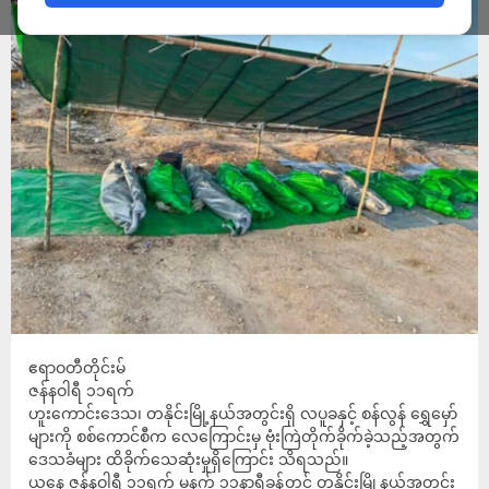
ဧရာဝတီတိုင်းမ်
ဇန်နဝါရီ ၁၁ရက်
ဟူးကောင်းဒေသ၊ တနိုင်းမြို့နယ်အတွင်းရှိ လပူခနှင့် စန်လွန် ရွှေမှော်
များကို စစ်ကောင်စီက လေကြောင်းမှ ဗုံးကြဲတိုက်ခိုက်ခဲ့သည့်အတွက်
ဒေသခံများ ထိခိုက်သေဆုံးမှုရှိကြောင်း သိရသည်။
ယနေ့ ဇန်နဝါရီ ၁၁ရက် မနက် ၁၁နာရီခန့်တွင် တနိုင်းမြို့နယ်အတွင်း