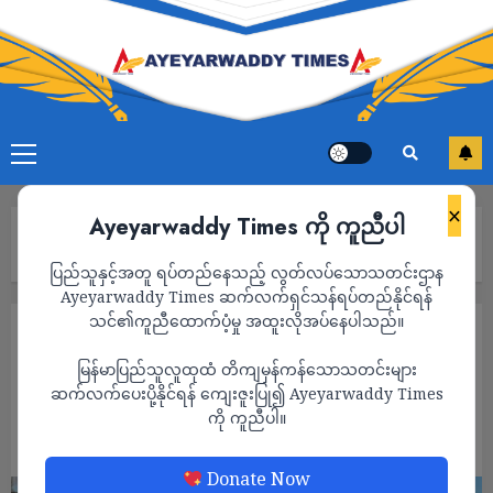
×
Ayeyarwaddy Times ကို ကူညီပါ
Home
တနိုင်းရှိ ရွှေမှော်များကို စစ်ကောင်စီ ဗုံးကြဲ၍ ဒေသခံ ၁၅ဦးခန့်သေဆုံး
ပြည်သူနှင့်အတူ ရပ်တည်နေသည့် လွတ်လပ်သောသတင်းဌာန
Ayeyarwaddy Times ဆက်လက်ရှင်သန်ရပ်တည်နိုင်ရန်
သင်၏ကူညီထောက်ပံ့မှု အထူးလိုအပ်နေပါသည်။
သတင်း
မြန်မာပြည်သူလူထုထံ တိကျမှန်ကန်သောသတင်းများ
တနိုင်းရှိ ရွှေမှော်များကို စစ်ကောင်စီ ဗုံးကြဲ၍
ဆက်လက်ပေးပို့နိုင်ရန် ကျေးဇူးပြု၍ Ayeyarwaddy Times
ဒေသခံ ၁၅ဦးခန့်သေဆုံး
ကို ကူညီပါ။
ADMIN
JANUARY 12, 2025
Donate Now