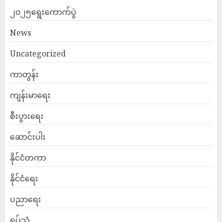
၂၀၂၅ရွေးကောက်ပွဲ
News
Uncategorized
ကာတွန်း
ကျန်းမာရေး
စီးပွားရေး
ဆောင်းပါး
နိုင်ငံတကာ
နိုင်ငံရေး
ပညာရေး
ရုပ်သံ