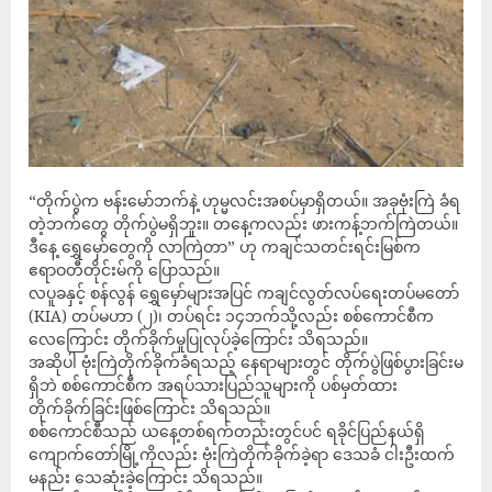
“တိုက်ပွဲက ဗန်းမော်ဘက်နဲ့ ဟုမ္မလင်းအစပ်မှာရှိတယ်။ အခုဗုံးကြဲ ခံရ
တဲ့ဘက်တွေ တိုက်ပွဲမရှိဘူး။ တနေ့ကလည်း ဖားကန့်ဘက်ကြဲတယ်။
ဒီနေ့ ရွှေမှော်တွေကို လာကြဲတာ” ဟု ကချင်သတင်းရင်းမြစ်က
ဧရာဝတီတိုင်းမ်ကို ပြောသည်။
လပူခနှင့် စန်လွန် ရွှေမှော်များအပြင် ကချင်လွတ်လပ်ရေးတပ်မတော်
(KIA) တပ်မဟာ (၂)၊ တပ်ရင်း ၁၄ဘက်သို့လည်း စစ်ကောင်စီက
လေကြောင်း တိုက်ခိုက်မှုပြုလုပ်ခဲ့ကြောင်း သိရသည်။
အဆိုပါ ဗုံးကြဲတိုက်ခိုက်ခံရသည့် နေရာများတွင် တိုက်ပွဲဖြစ်ပွားခြင်းမ
ရှိဘဲ စစ်ကောင်စီက အရပ်သားပြည်သူများကို ပစ်မှတ်ထား
တိုက်ခိုက်ခြင်းဖြစ်ကြောင်း သိရသည်။
စစ်ကောင်စီသည် ယနေ့တစ်ရက်တည်းတွင်ပင် ရခိုင်ပြည်နယ်ရှိ
ကျောက်တော်မြို့ကိုလည်း ဗုံးကြဲတိုက်ခိုက်ခဲ့ရာ ဒေသခံ ငါးဦးထက်
မနည်း သေဆုံးခဲ့ကြောင်း သိရသည်။