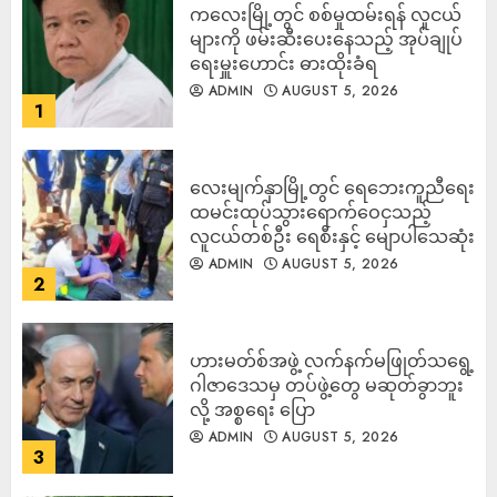
ကလေးမြို့တွင် စစ်မှုထမ်းရန် လူငယ်
များကို ဖမ်းဆီးပေးနေသည့် အုပ်ချုပ်
ရေးမှူးဟောင်း ဓားထိုးခံရ
ADMIN
AUGUST 5, 2026
1
လေးမျက်နှာမြို့တွင် ရေဘေးကူညီရေး
ထမင်းထုပ်သွားရောက်ဝေငှသည့်
လူငယ်တစ်ဦး ရေစီးနှင့် မျောပါသေဆုံး
ADMIN
AUGUST 5, 2026
2
ဟားမတ်စ်အဖွဲ့ လက်နက်မဖြုတ်သရွေ့
ဂါဇာဒေသမှ တပ်ဖွဲ့တွေ မဆုတ်ခွာဘူး
လို့ အစ္စရေး ပြော
ADMIN
AUGUST 5, 2026
3