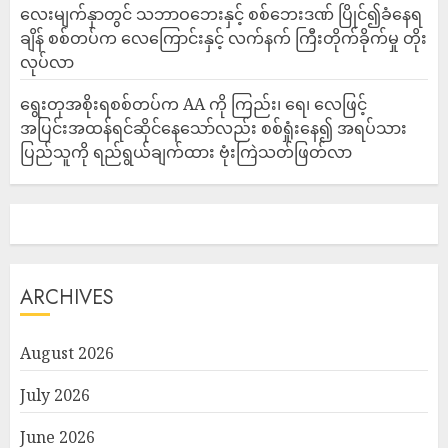
‎လေးမျက်နှာတွင် သဘာဝဘေးနှင့် စစ်ဘေးဒဏ် ပြိုင်၍ခံနေရ
ချိန် စစ်တပ်က လေကြောင်းနှင့် လက်နက် ကြီးတိုက်ခိုက်မှု တိုး
လုပ်လာ
ရွေးတုအစိုးရစစ်တပ်က AA ကို ကြည်း၊ ရေ၊ လေဖြင့်
အပြင်းအထန်ရင်ဆိုင်နေသော်လည်း စစ်ရှုံးနေ၍ အရပ်သား
ပြည်သူကို ရည်ရွယ်ချက်ထား ဗုံးကြဲသတ်ဖြတ်လာ
ARCHIVES
August 2026
July 2026
June 2026