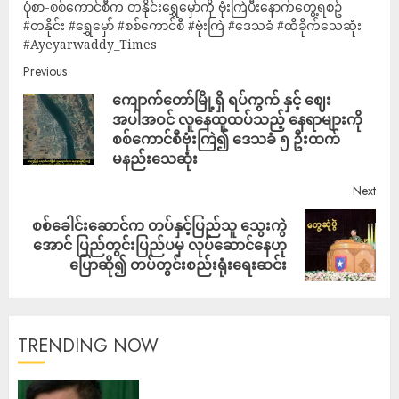
ပုံစာ-စစ်ကောင်စီက တနိုင်းရွှေမှော်ကို ဗုံးကြဲပီးနောက်တွေ့ရစဥ်
#တနိုင်း #ရွှေမှော် #စစ်ကောင်စီ #ဗုံးကြဲ #ဒေသခံ #ထိခိုက်သေဆုံး
#Ayeyarwaddy_Times
Previous
ကျောက်တော်မြို့ရှိ ရပ်ကွက် နှင့် ဈေး
အပါအဝင် လူနေထူထပ်သည့် နေရာများကို
စစ်ကောင်စီဗုံးကြဲ၍ ဒေသခံ ၅ ဦးထက်
မနည်းသေဆုံး
Next
စစ်ခေါင်းဆောင်က တပ်နှင့်ပြည်သူ သွေးကွဲ
အောင် ပြည်တွင်းပြည်ပမှ လုပ်ဆောင်နေဟု
ပြောဆို၍ တပ်တွင်းစည်းရုံးရေးဆင်း
TRENDING NOW