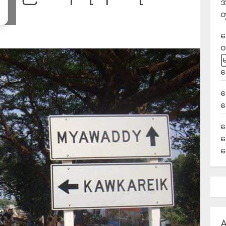
အ
တ
ရ
ဝ
မ
ရ
လ
ရ
ခ
ဟ
က