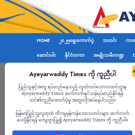
HOME
၂၀၂၅ရွေးကောက်ပွဲ
သတင်း
ကာတွ
ဆောင်းပါး
နိုင်ငံတကာ
အမျိုးသမီးကဏ္ဍ
Ayeyarwaddy Times ကို ကူညီပါ
Home
ကော့ကရတ်မြို့တွင်းပစ်ခတ်မှုဖြစ်ပြီးနောက် မြ
ပြည်သူနှင့်အတူ ရပ်တည်နေသည့် လွတ်လပ်သောသတင်းဌာန
Ayeyarwaddy Times ဆက်လက်ရှင်သန်ရပ်တည်နိုင်ရန်
သင်၏ကူညီထောက်ပံ့မှု အထူးလိုအပ်နေပါသည်။
သတင်း
မြန်မာပြည်သူလူထုထံ တိကျမှန်ကန်သောသတင်းများ ဆက်လက်
ကော့ကရတ်မြို့တွင်းပ
ပေးပို့နိုင်ရန် ကျေးဇူးပြု၍ Ayeyarwaddy Times ကို ကူညီပါ။
တီမြို့ကို စစ်ကောင်