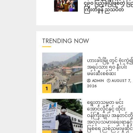
၄၉၀ ပြည့်ခဲ့ပြီဖြစ်တဲ့ ပြ
ကြီးတံခွန် ညသပိတ်
TRENDING NOW
ဟားခါးမြို့တွင် ဗုံးကွဲ
အရပ်သား ၅၀ နီးပါး
ဖမ်းဆီးစစ်ဆး
ADMIN
AUGUST 7,
2026
1
ရွေးတုသမ္မတ မင်း
အောင်လှိုင်နှင့် ထိုင်း
ဝန်ကြီးချုပ် အနုတင်တို့
အလုပ်သမားရေးရာနှင့်
မြစ်ရေ ညစ်ညမ်းမှုဆိုင