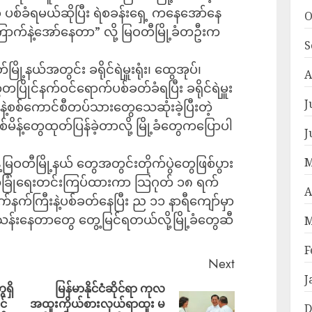
 ပစ်ခံရမယ်ဆိုပြီး ရဲစခန်းရှေ့ ကနေအော်နေ
O
နဲ့အော်နေတာ” လို့ မြဝတီမြို့ခံတဦးက
S
နယ်အတွင်း ခရိုင်ရဲမှူးရုံး၊ ထွေအုပ်၊
A
တပြိုင်နက်ဝင်ရောက်ပစ်ခတ်ခံရပြီး ခရိုင်ရဲမှူး
J
့စစ်ကောင်စီတပ်သားတွေသေဆုံးခဲ့ပြီးတဲ့
မိန့်တွေထုတ်ပြန်ခဲ့တာလို့ မြို့ခံတွေကပြောပါ
J
M
့မြဝတီမြို့နယ် တွေအတွင်းတိုက်ပွဲတွေဖြစ်ပွား
်းလုံခြုံရေးတင်းကြပ်ထားကာ သြဂုတ် ၁၈ ရက်
A
်နက်ကြီးနဲ့ပစ်ခတ်နေပြီး ည ၁၁ နာရီကျော်မှာ
်းနေတာတွေ တွေ့မြင်ရတယ်လို့မြို့ခံတွေဆီ
M
F
Next
J
ရှိ
မြန်မာနိုင်ငံဆိုင်ရာ ကုလ
င်
အထူးကိုယ်စားလှယ်ရာထူး မ
D