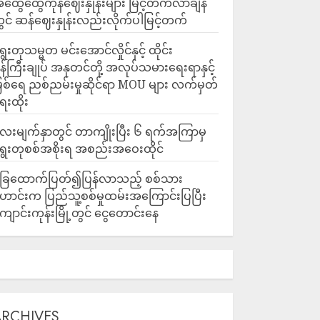
ထွေထွေကုန်ဈေးနှုန်းများ မြင့်တက်လာချိန်
ွင် ဆန်ဈေးနှုန်းလည်းလိုက်ပါမြင့်တက်
ွေးတုသမ္မတ မင်းအောင်လှိုင်နှင့် ထိုင်း
န်ကြီးချုပ် အနုတင်တို့ အလုပ်သမားရေးရာနှင့်
ြစ်ရေ ညစ်ညမ်းမှုဆိုင်ရာ MOU များ လက်မှတ်
ေးထိုး
ေးမျက်နှာတွင် တာကျိုးပြီး ၆ ရက်အကြာမှ
ွေးတုစစ်အစိုးရ အစည်းအဝေးထိုင်
ြေထောက်ပြတ်၍ပြန်လာသည့် စစ်သား
ောင်းက ပြည်သူ့စစ်မှုထမ်းအကြောင်းပြပြီး
ျောင်းကုန်းမြို့တွင် ငွေတောင်းနေ
ARCHIVES