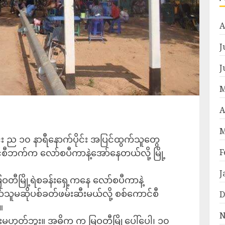
A
J
J
M
A
M
း ည ၁၀ နာရီနောက်ပိုင်း အပြင်ထွက်သူတွေ
F
င်စီဘက်က လော်စပီကာနဲ့အော်နေတယ်လို့ မြို့
J
ဝတီမြို့ရဲစခန်းရှေ့ကနေ လော်စပီကာနဲ့
သူမဆိုပစ်ခတ်ဖမ်းဆီးမယ်လို့ စစ်ကောင်စီ
D
။
N
ဟုတ်ဘူး။ အဓိက က မြဝတီမြို့ပေါ်ပေါ့၊ ၁၀