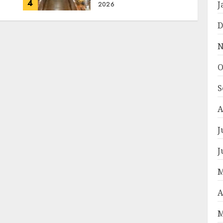
4
J
2026
D
N
O
S
A
J
J
M
A
M