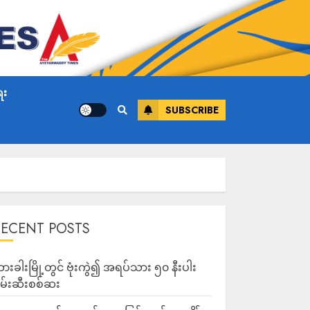
ေး
SUBSCRIBE
RECENT POSTS
ားခါးမြို့တွင် ဗုံးကွဲ၍ အရပ်သား ၅၀ နီးပါး
မ်းဆီးစစ်ဆး