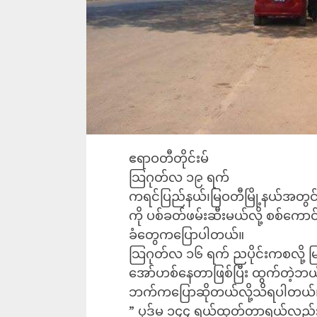
ဧရာဝတီတိုင်းမ်
သြဂုတ်လ ၁၉ ရက်
ကရင်ပြည်နယ်၊မြဝတီမြို့နယ်အတွင်
ကို ပစ်ခတ်ဖမ်းဆီးမယ်လို့ စစ်ကော
ခံတွေကပြောပါတယ်။
သြဂုတ်လ ၁၆ ရက် ညပိုင်းကစလို့ မြ
အော်ဟစ်နေတာဖြစ်ပြီး ထွက်တဲ့ဘယ်
ဘက်ကပြောဆိုတယ်လို့သိရပါတယ်
” ပုဒ်မ ၁၄၄ ရယ်ထုတ်တာရယ်လည်းမ