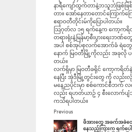
နာရီကျော်ထွက်တာနဲ့ဘသူဘဲဖြစ်ဖြစ်
တာ။ အော်နေတာတောင်ကြောက်ကြောက်
ဧရာဝတီတိုင်းမ်ကိုပြောပါတယ်။
သြဂုတ်လ ၁၅ ရက်နေ့က ကော့ကရိတ်မြို့
တရားရုံးနဲ့မြန်မာ့စီးပွားရေးဘဏ်တွေ
အပါ စစ်အုပ်စုလက်အောက်ခံ ရဲတွေနဲ
နောက် မြဝတီမြို့ကိုလည်း အခုလို ပစ်
တယ်။
လက်ရှိမှာ မြဝတီခရိုင် ကော့ကရိတ်နဲ
နေပြီး အဲ့ဒီမြို့တွင်းတွေ ကို လည
မနေ့ညပိုင်းမှာ စစ်ကောင်စီဘက် လက
လည်း ရဟတ်ယာဥ် ၄ စီးလောက်ပျံသန
ကသိရပါတယ်။
Previous
ဖိအားတွေ အခက်အခဲတွေ
နေသည့်ကြားက ရက်ပေါ