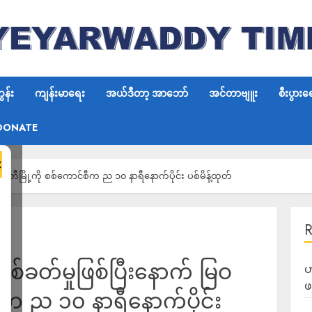
န်း
ကျန်းမာရေး
အယ်ဒီတာ့ အာဘော်
အင်တာဗျူး
စီးပွားရ
DONATE
×
ဝတီမြို့ကို စစ်ကောင်စီက ည ၁၀ နာရီနောက်ပိုင်း ပစ်မိန့်ထုတ်
စ်ခတ်မှုဖြစ်ပြီးနောက် မြဝ
ဟ
ဖ
စီက ည ၁၀ နာရီနောက်ပိုင်း