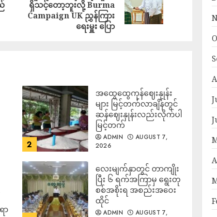
ည်
ရှိသင့်တော့ဘူးလို့ Burma
Campaign UK ညွှန်ကြား
N
ရေးမှူး ပြော
O
S
A
အထွေထွေကုန်ဈေးနှုန်း
၍
J
များ မြင့်တက်လာချိန်တွင်
ဆန်ဈေးနှုန်းလည်းလိုက်ပါ
J
မြင့်တက်
ADMIN
AUGUST 7,
M
2
2026
A
လေးမျက်နှာတွင် တာကျိုး
ပြီး ၆ ရက်အကြာမှ ရွေးတု
M
စစ်အစိုးရ အစည်းအဝေး
ထိုင်
F
်ရာ
ADMIN
AUGUST 7,