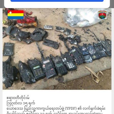
ADMIN
AUGUST 15, 2022
ဧရာဝတီတိုင်းမ်
ဩဂုတ်လ ၁၅ ရက်
ယောဒေသ ပြည်သူ့ကာကွယ်ရေးတပ်ဖွဲ့ (YPDF) ၏ လက်နက်ခဲရမ်း
ဂိုဒေါင်သည် ဇူလိုင်လ ၃၁ ရက် ညပိုင်း‌က နှာယမ်းအပူလွန်ကဲရာမှ