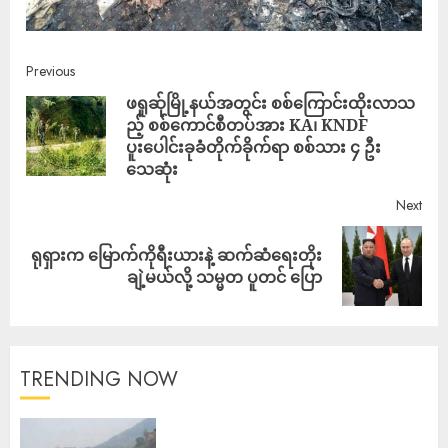
Previous
ဖရူဆ်ုမြို့နယ်အတွင်း စစ်ကြောင်းထိုးလာသ
ည့် စစ်ကောင်စီတပ်အား KA၊ KNDF
ပူးပေါင်းခုခံတိုက်ခိုက်ရာ စစ်သား ၄ ဦး
သေဆုံး
Next
ရုရှားက မြောက်ကိုရီးယားနဲ့ ဆက်ဆံရေးတိုး
ချဲ့မယ်လို့ သမ္မတ ပူတင် ပြော
TRENDING NOW