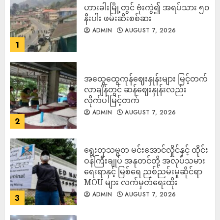
ဟားခါးမြို့တွင် ဗုံးကွဲ၍ အရပ်သား ၅၀
နီးပါး ဖမ်းဆီးစစ်ဆး
ADMIN
AUGUST 7, 2026
1
အထွေထွေကုန်ဈေးနှုန်းများ မြင့်တက်
လာချိန်တွင် ဆန်ဈေးနှုန်းလည်း
လိုက်ပါမြင့်တက်
ADMIN
AUGUST 7, 2026
2
ရွေးတုသမ္မတ မင်းအောင်လှိုင်နှင့် ထိုင်း
ဝန်ကြီးချုပ် အနုတင်တို့ အလုပ်သမား
ရေးရာနှင့် မြစ်ရေ ညစ်ညမ်းမှုဆိုင်ရာ
MOU များ လက်မှတ်ရေးထိုး
ADMIN
AUGUST 7, 2026
3