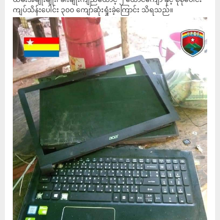
ကျပ်သိန်းပေါင်း ၃၀၀ ကျော်ဆုံးရှုံးခဲ့ကြောင်း သိရသည်။