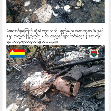
မီးလောင်မှုကြောင့် ဆုံးရှုံးသွားသည့် ပစ္စည်းများ အစားထိုးဝယ်ယူနိုင်
ရေး အတွက် ပြည်တွင်း၊ပြည်ပအလှူရှင်များ ထပ်မံလှုဒါန်းပေးကြပါ
ရန် မေတ္တာရပ်ခံထုတ်ပြန်ထားသည်။