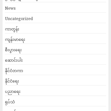
News
Uncategorized
ကာတွန်း
ကျန်းမာရေး
စီးပွားရေး
ဆောင်းပါး
နိုင်ငံတကာ
နိုင်ငံရေး
ပညာရေး
ရုပ်သံ