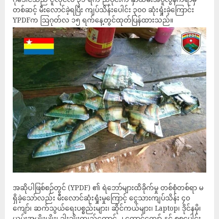
တစ်ဆင့် မီးလောင်ခဲ့ရပြီး ကျပ်သိန်းပေါင်း ၃၀၀ ဆုံးရှုံးခဲ့ကြောင်း
YPDFက ဩဂုတ်လ ၁၅ ရက်နေ့တွင်ထုတ်ပြန်ထားသည်။
အဆိုပါဖြစ်စဉ်တွင် (YPDF) ၏ ရဲဘော်များထိခိုက်မှု တစ်စုံတစ်ရာ မ
ရှိခဲ့သော်လည်း မီးလောင်ဆုံးရှုံးမှုကြောင့် ငွေသားကျပ်သိန်း ၄၀
ကျော်၊ ဆက်သွယ်ရေးပစ္စည်းများ၊ ဆိုင်ကယ်များ၊ Laptop၊ ဒိုင်နမို၊
ယမ်းအမျိုးမျိုး၊ ခါးချိုးကျည်ထောင့် ၂‌ ထောင်ကျော် နှင့် စုစုပေါင်း