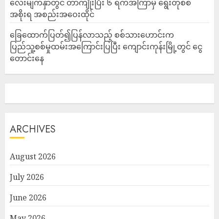
လေးမျက်နှာတွင် တာကျိုးပြီး ၆ ရက်အကြာမှ ရွေးတုစစ်
အစိုးရ အစည်းအဝေးထိုင်
ခြေထောက်ပြတ်၍ပြန်လာသည့် စစ်သားဟောင်းက
ပြည်သူ့စစ်မှုထမ်းအကြောင်းပြပြီး ကျောင်းကုန်းမြို့တွင် ငွေ
တောင်းနေ
ARCHIVES
August 2026
July 2026
June 2026
May 2026