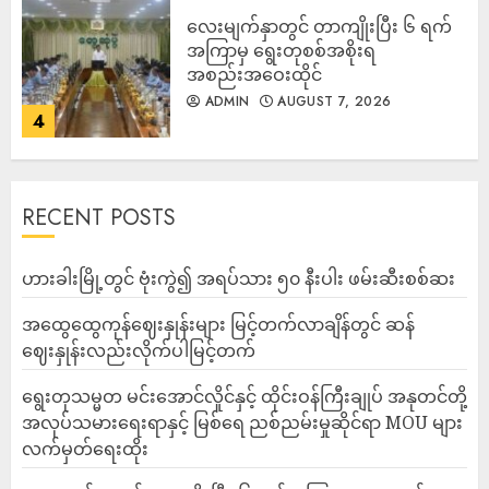
လေးမျက်နှာတွင် တာကျိုးပြီး ၆ ရက်
အကြာမှ ရွေးတုစစ်အစိုးရ
အစည်းအဝေးထိုင်
ADMIN
AUGUST 7, 2026
4
RECENT POSTS
ဟားခါးမြို့တွင် ဗုံးကွဲ၍ အရပ်သား ၅၀ နီးပါး ဖမ်းဆီးစစ်ဆး
အထွေထွေကုန်ဈေးနှုန်းများ မြင့်တက်လာချိန်တွင် ဆန်
ဈေးနှုန်းလည်းလိုက်ပါမြင့်တက်
ရွေးတုသမ္မတ မင်းအောင်လှိုင်နှင့် ထိုင်းဝန်ကြီးချုပ် အနုတင်တို့
အလုပ်သမားရေးရာနှင့် မြစ်ရေ ညစ်ညမ်းမှုဆိုင်ရာ MOU များ
လက်မှတ်ရေးထိုး