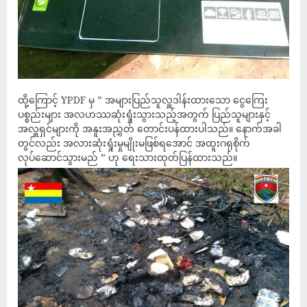
ထို့ကြောင့် YPDF မှ ” အများပြည်သူလှူဒါန်းထားသော ငွေကြေး
ပစ္စည်းများ အလဟဿဆုံးရှုံးသွားသည့်အတွက် ပြည်သူများနှင့်
အလှူရှင်များကို အနူးအညွှတ် တောင်းပန်ထားပါသည်။ နောက်အခါ
တွင်လည်း အလားဆုံးရှုံးမှုမျိုးမဖြစ်ရအောင် အထူးဂရုစိုက်
လုပ်ဆောင်သွားမည် ” ဟု ရေးသားထုတ်ပြန်ထားသည်။