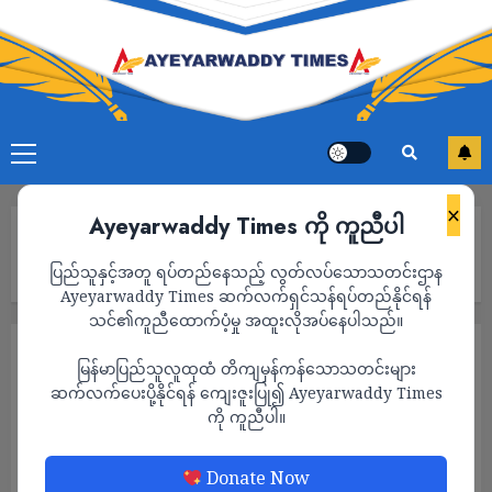
×
Ayeyarwaddy Times ကို ကူညီပါ
Home
ယမ်းအပူလွန်ကဲရာမှ ယော (PDF) လက်နက်ဂိုဒေါင် မီးလောင်ပြီး ကျပ်
ပြည်သူနှင့်အတူ ရပ်တည်နေသည့် လွတ်လပ်သောသတင်းဌာန
သိန်း ၃၀၀ ကျော်တန်ဖိုးရှိ လက်နက်ခဲယမ်းများ မီးလောင်ဆုံးရှုံး
Ayeyarwaddy Times ဆက်လက်ရှင်သန်ရပ်တည်နိုင်ရန်
သင်၏ကူညီထောက်ပံ့မှု အထူးလိုအပ်နေပါသည်။
သတင်း
မြန်မာပြည်သူလူထုထံ တိကျမှန်ကန်သောသတင်းများ
ယမ်းအပူလွန်ကဲရာမှ ယော (PDF) လက်နက်
ဆက်လက်ပေးပို့နိုင်ရန် ကျေးဇူးပြု၍ Ayeyarwaddy Times
ကို ကူညီပါ။
ဂိုဒေါင် မီးလောင်ပြီး ကျပ်သိန်း ၃၀၀ ကျော်
တန်ဖိုးရှိ လက်နက်ခဲယမ်းများ မီးလောင်ဆုံးရှုံး
Donate Now