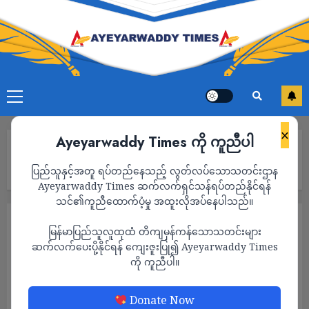
×
Ayeyarwaddy Times ကို ကူညီပါ
Home
ကလေးမြို့နယ်တွင် ပင်မသပိတ် စစ်ကြောင်းမှ စစ်အာဏာရှင်လုံးဝ
ပြည်သူနှင့်အတူ ရပ်တည်နေသည့် လွတ်လပ်သောသတင်းဌာန
အလိုမရှိကြောင်း ဆန္ဒထုတ်ဖော်
Ayeyarwaddy Times ဆက်လက်ရှင်သန်ရပ်တည်နိုင်ရန်
သင်၏ကူညီထောက်ပံ့မှု အထူးလိုအပ်နေပါသည်။
သတင်း
မြန်မာပြည်သူလူထုထံ တိကျမှန်ကန်သောသတင်းများ
ကလေးမြို့နယ်တွင် ပင်မသပိတ် စစ်ကြောင်းမှ
ဆက်လက်ပေးပို့နိုင်ရန် ကျေးဇူးပြု၍ Ayeyarwaddy Times
ကို ကူညီပါ။
စစ်အာဏာရှင်လုံးဝအလိုမရှိကြောင်း ဆန္ဒ
ထုတ်ဖော်
Donate Now