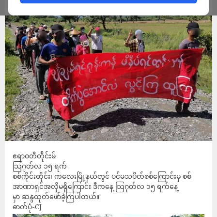
ADMIN
AUGUST 15, 2022
ဧရာဝတီတ်ိုင်းမ်
သြဂုတ်လ ၁၅ ရက်
စစ်ကိုင်းတိုင်း၊ ကလေးမြို့နယ်တွင် ပင်မသပိတ်စစ်ကြောင်းမှ စစ်
အာဏာရှင်အလိုမရှိကြောင်း ဒီကနေ့ သြဂုတ်လ ၁၅ ရက်နေ့
မှာ ဆန္ဒထုတ်ဖော်ခဲ့ကြပါတယ်။
ဓာတ်ပုံ-CJ