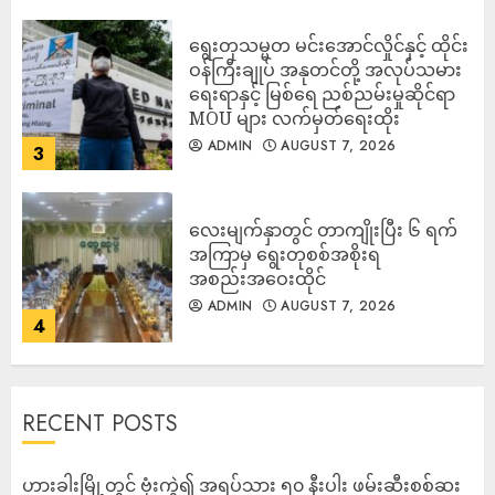
ရွေးတုသမ္မတ မင်းအောင်လှိုင်နှင့် ထိုင်း
ဝန်ကြီးချုပ် အနုတင်တို့ အလုပ်သမား
ရေးရာနှင့် မြစ်ရေ ညစ်ညမ်းမှုဆိုင်ရာ
MOU များ လက်မှတ်ရေးထိုး
ADMIN
AUGUST 7, 2026
3
လေးမျက်နှာတွင် တာကျိုးပြီး ၆ ရက်
အကြာမှ ရွေးတုစစ်အစိုးရ
အစည်းအဝေးထိုင်
ADMIN
AUGUST 7, 2026
4
RECENT POSTS
ဟားခါးမြို့တွင် ဗုံးကွဲ၍ အရပ်သား ၅၀ နီးပါး ဖမ်းဆီးစစ်ဆး