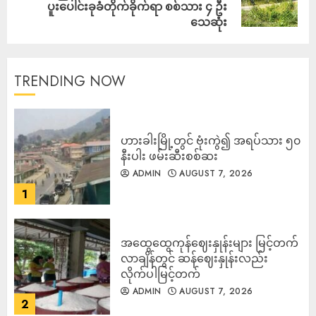
ပူးပေါင်းခုခံတိုက်ခိုက်ရာ စစ်သား ၄ ဦး
သေဆုံး
TRENDING NOW
ဟားခါးမြို့တွင် ဗုံးကွဲ၍ အရပ်သား ၅၀
နီးပါး ဖမ်းဆီးစစ်ဆး
ADMIN
AUGUST 7, 2026
1
အထွေထွေကုန်ဈေးနှုန်းများ မြင့်တက်
လာချိန်တွင် ဆန်ဈေးနှုန်းလည်း
လိုက်ပါမြင့်တက်
ADMIN
AUGUST 7, 2026
2