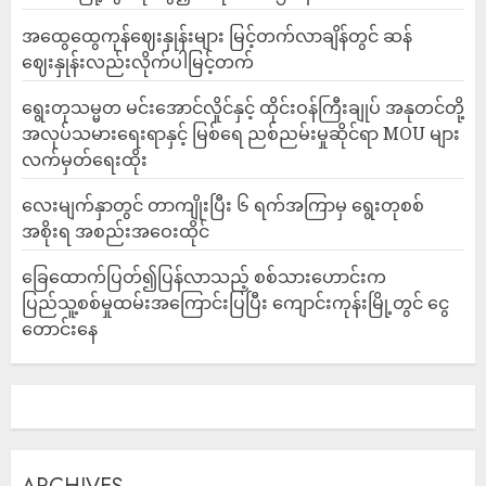
အထွေထွေကုန်ဈေးနှုန်းများ မြင့်တက်လာချိန်တွင် ဆန်
ဈေးနှုန်းလည်းလိုက်ပါမြင့်တက်
ရွေးတုသမ္မတ မင်းအောင်လှိုင်နှင့် ထိုင်းဝန်ကြီးချုပ် အနုတင်တို့
အလုပ်သမားရေးရာနှင့် မြစ်ရေ ညစ်ညမ်းမှုဆိုင်ရာ MOU များ
လက်မှတ်ရေးထိုး
လေးမျက်နှာတွင် တာကျိုးပြီး ၆ ရက်အကြာမှ ရွေးတုစစ်
အစိုးရ အစည်းအဝေးထိုင်
ခြေထောက်ပြတ်၍ပြန်လာသည့် စစ်သားဟောင်းက
ပြည်သူ့စစ်မှုထမ်းအကြောင်းပြပြီး ကျောင်းကုန်းမြို့တွင် ငွေ
တောင်းနေ