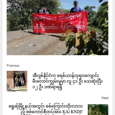
Previous
အီဂျစ်နိုင်ငံက ခရစ်ယာန်ဘုရားကျောင်း
မီးလောင်ကျွမ်းမှုမှာ လူ ၄၁ ဦး သေဆုံးပြီး
၁၂ ဦး ဒဏ်ရာရရှိ
Next
ဖရူဆ်ုမြို့နယ်အတွင်း စစ်ကြောင်းထိုးလာသ
ည့် စစ်ကောင်စီတပ်အား KA၊ KNDF