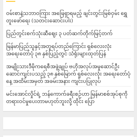
ဝမ်းစာနဲ့သဘာဝကြား အဖြေရှာရမည့် ချင်းတွင်းမြစ်ဝှမ်း ရွှေ
တူးဖော်ရေး (သတင်းဆောင်းပါး)
ပြည်တွင်းစက်သုံးဆီဈေး ၃ ပတ်ဆက်တိုက်မြင့်တက်
မြန်မာပြည်သူနှင့်အတူရပ်တည်ကြောင်း ရှစ်လေးလုံး
အရေးတော်ပုံ ၃၈ နှစ်ပြည့်တွင် သံရုံးများထုတ်ပြန်
အမျိုးသားဒီမိုကရေစီအဖွဲ့ချုပ် ဗဟိုအလုပ်အမှုဆောင်ဦး
ဆောင်ကျင်းပသည့် ၃၈ နှစ်မြောက် ရှစ်လေးလုံး အရေးတော်ပုံ
နေ့ အထိမ်းအမှတ် အခမ်းအနား ကျင်းပပြုလုပ်
မင်းအောင်လှိုင်ရဲ့ ဘန်ကောက်ခရီးစဉ်ဟာ မြန်မာစစ်အုပ်စုကို
တရားဝင်မှုပေးတာမဟုတ်ဘူးလို့ ထိုင်း ပြော