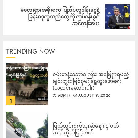
မလေးရှားအစိုးရက ပြည်ပလှူဒါန်းငွေနဲ့
မြန်မာဒုက္ခသည်တွေကို လုပ်ငန်းခွင်
သင်တန်းပေး
TRENDING NOW
ဝမ်းစာနဲ့သဘာဝကြား အဖြေရှာရမည့်
ချင်းတွင်းမြစ်ဝှမ်း ရွှေတူးဖော်ရေး
(သတင်းဆောင်းပါး)
ADMIN
AUGUST 9, 2026
1
ပြည်တွင်းစက်သုံးဆီဈေး ၃ ပတ်
ဆက်တိုက်မြင့်တက်