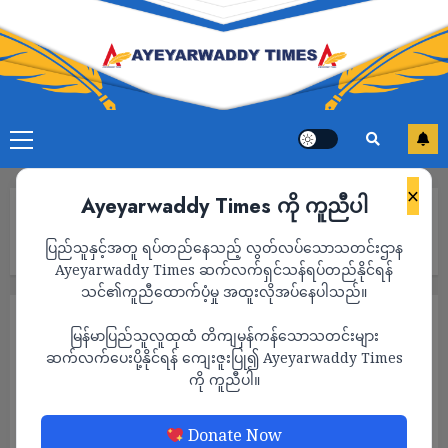
×
Ayeyarwaddy Times ကို ကူညီပါ
Home
ဖလမ်းမြို့နယ်၏ သုံးပုံနှစ်ပုံအား နယ်မြေစိုးမိုးထားနိုင်ပြီလို့ CNDF မှ
ပြည်သူနှင့်အတူ ရပ်တည်နေသည့် လွတ်လပ်သောသတင်းဌာန
ပြန်ကြားရေးတာဝန်ခံပြော
Ayeyarwaddy Times ဆက်လက်ရှင်သန်ရပ်တည်နိုင်ရန်
သင်၏ကူညီထောက်ပံ့မှု အထူးလိုအပ်နေပါသည်။
သတင်း
မြန်မာပြည်သူလူထုထံ တိကျမှန်ကန်သောသတင်းများ
ဖလမ်းမြို့နယ်၏ သုံးပုံနှစ်ပုံအား နယ်မြေစိုးမိုး
ဆက်လက်ပေးပို့နိုင်ရန် ကျေးဇူးပြု၍ Ayeyarwaddy Times
ကို ကူညီပါ။
ထားနိုင်ပြီလို့ CNDF မှ ပြန်ကြားရေးတာဝန်ခံ
ပြော
Donate Now