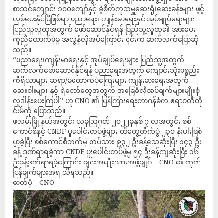
စာသင်ကျောင်း ၁၀၀ကျော်နှင့် ခွဲစိတ်ကုသမှူဆေးရုံ၊ဆေးခန်းများ ဖွင့်
လှစ်ပေးနိုင်ပြီဖြစ်ရာ ပညာရေး၊ ကျန်း‌မာရေးနှင် အုပ်ချုပ်ရေးများ
ပြည်သူလူထုအတွက် ဖော်ဆောင်နိုင်ရန် ပြည်သူ့လူထု၏ အားပေး
ကူညီထောက်ပံ့မှု အလွန်လိုအပ်ကြောင်း ၎င်းက ဆက်လက်ပြောဆို
သည်။
“ပညာရေး၊ကျန်းမာရေးနှင့် အုပ်ချုပ်ရေးများ ပြည်သူ့အတွက်
ဆက်လက်ဖော်ဆောင်နိုင်ရန် ပညာရေးအတွက် ကျောင်းသုံးပစ္စည်း
ကိရိယာများ ဆရာ/မထောက်ပံ့ကြေးများ ကျန်းမားရေးအတွက်
ဆေးဝါးများ နှင့် ‌ရဲဘော်တွေအတွက် ‌အခြေခံလိုအပ်ချက်များမျိုးစုံ
လှူဒါန်းပေးကြပါ” ဟု CNO ၏ ပြန်ကြားရေးတာဂန်ခံက ဧရာဝတီတို
င်းမ်ကို ပြောသည်။
ဖလမ်းမြို့နယ်အတွင်း ယခုသြဂုတ် ၂၀၂၂ခုနှစ် ၇ လအတွင်း စစ်
ကောင်စီနှင့် CNDF ပူပေါင်းတပ်ဖွဲ့များ ထိတွေ့တိုက်ပွဲ ၂၃၀ နီးပါးဖြစ်
ပွာခဲ့ပြီး စစ်ကောင်စီဘက်မှ တပ်သား ၉၃၂ ဦးခန့်သေဆုံးပြီး ၁၄၃ ဦး
ခန့် ဒဏ်ရာရခဲ့ကာ CNDF ပူးပေါင်းတပ်ဖွဲ့မှ ၅၄ ဦးခန့်ကျဆုံးပြီး ၁၆
ဦးခန့်ဒဏ်ရာရခဲ့ကြောင်း ချင်းအမျိုးသားအဖွဲ့ချုပ် – CNO ၏ ထုတ်
ပြန်ချက်များအရ သိရသည်။
ဓာတ်ပုံ – CNO