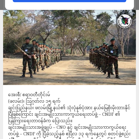
ADMIN
AUGUST 15, 2022
အေးစီ/ ဧရာဝတီတိုင်းမ်
(ဖလမ်း)၊ ဩဂုတ်လ ၁၅ ရက်
ချင်းပြည်နယ်၊ ဖလမ်းမြို့နယ်၏ သုံးပုံနှစ်ပုံအား နယ်မြေစိုးမိုးထားနိုင်
ပြီဖြစ်ကြောင်း ချင်းအမျိုးသားကာကွယ်ရေးတပ်ဖွဲ့ – CNDF ၏
ပြန်ကြားရေးတာဝန်ခံက ပြောသည်။
ချင်းအမျိုးသားအဖွဲ့ချုပ် – CNO နှင့် ချင်းအမျိုးသားကာကွယ်ရေး
တပ်ဖွဲ့ – CNDF ကို ပြီခဲ့သည့်နှစ် ဧပြီလ ၁၃ ရက်နေ့တွင် စတင်ဖွဲ့စည်း