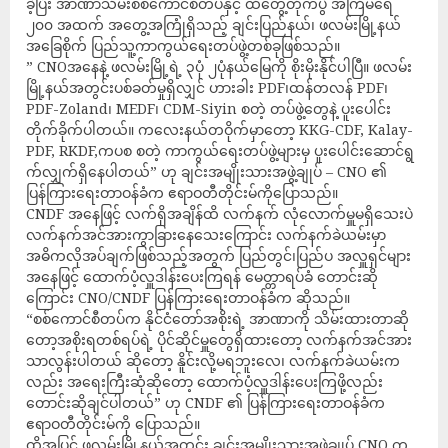
ခဲ့ပြီး အာဏာသိမ်းစစ်ကောင်စီတပ်နှင့် ထိတွေ့တိုက်ပွဲ အကြိမ်ရေ
၂၀၀ အထက် အတွေ့အကြုံရှိသည့် ချင်းပြည်နယ်၊ ဖလမ်းမြို့နယ်
အခြေစိုက် ပြည်သူ့ကာကွယ်ရေးတပ်ဖွဲ့တစ်ခုဖြစ်သည်။
” CNOအနေနဲ့ ဖလမ်းမြို့ရဲ့ ၃ပုံ ၂ပုံနယ်မြေကို စိုးမိုးနိုင်ပါပြီ။ ဖလမ်း
မြို့နယ်အတွင်းပစ်ခတ်မှုရှိလျှင် ဟားခါး PDF၊ထန်တလန် PDF၊
PDF-Zoland၊ MEDF၊ CDM-Siyin စတဲ့ တပ်ဖွဲ့တွေနဲ့ ပူးပေါင်း
တိုက်ခိုက်ပါတယ်။ ကလေးနယ်တဝိုက်မှာတော့ KKG-CDF, Kalay-
PDF, RKDF,ကပစ စတဲ့ ကာကွယ်ရေးတပ်ဖွဲ့များမှ ပူးပေါင်းဆောင်ရွ
က်လျှက်ရှိနေပါတယ်” ဟု ချင်းအမျိုးသားအဖွဲ့ချုပ် – CNO ၏
ပြန်ကြားရေးတာဝန်ခံက ဧရာဝတီတိုင်းမ်ကိုပြောသည်။
CNDF အနေဖြင့် လက်ရှိအချိန်ထိ လက်နက် လုံ‌လောက်မှူမရှိသေးပဲ
လက်နက်အင်အားကွာခြားနေသေးကြောင်း လက်နက်ခဲယမ်းမှာ
အဓိကလိုအပ်ချက်ဖြစ်သည့်အတွက် ပြည်တွင်၊ပြည်ပ အလှူရှင်များ
အနေဖြင့် ထောက်ပံ့လှူဒါန်းပေးကြရန် မေတ္တာရပ်ခံ တောင်းဆို
ကြောင်း CNO/CNDF ပြန်ကြားရေးတာဝန်ခံက ဆိုသည်။
“စစ်ကောင်စီတပ်က နိုင်ငံတော်အစိုးရဲ့ အာဏာကို သိမ်းထားတာဆို
တော့အစိုးရတစ်ရပ်ရဲ့ ပိုင်ဆိုင်မှူတွေရှိထားတော့ လက်နက်အင်အား
သာလွန်းပါတယ် ဆိုတော့ နိူင်းလို့မရဘူး‌လေ၊ လက်နက်ခဲယမ်းက
လည်း အရေးကြီးဆုံဆိုတော့ ထောက်ပံ့လှူဒါန်းပေးကြဖို့လည်း
တောင်းဆိုချင်ပါတယ်” ဟု CNDF ၏ ပြန်ကြားရေးတာဝန်ခံက
ဧရာဝတီတိုင်းမ်ကို ပြောသည်။
ထို့အပြင် ဖလမ်းမြို့နယ်အတွင်း ချင်းအမျိုးသားအဖွဲ့ချုပ် CNO က