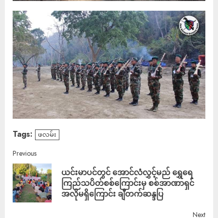
Tags:
ဖလမ်း
Previous
ယင်းမာပင်တွင် အောင်လံလွှင့်မည် ရွှေရေ
ကြည်သပိတ်စစ်ကြောင်းမှ စစ်အာဏာရှင်
အလိုမရှိကြောင်း ချီတက်ဆန္ဒပြ
Next