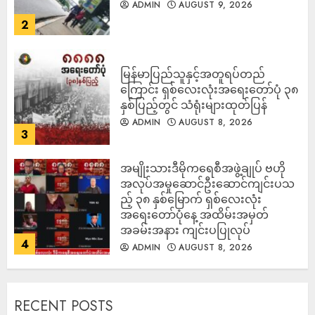
ADMIN
AUGUST 9, 2026
2
မြန်မာပြည်သူနှင့်အတူရပ်တည်
ကြောင်း ရှစ်လေးလုံးအရေးတော်ပုံ ၃၈
နှစ်ပြည့်တွင် သံရုံးများထုတ်ပြန်
ADMIN
AUGUST 8, 2026
3
အမျိုးသားဒီမိုကရေစီအဖွဲ့ချုပ် ဗဟို
အလုပ်အမှုဆောင်ဦးဆောင်ကျင်းပသ
ည့် ၃၈ နှစ်မြောက် ရှစ်လေးလုံး
အရေးတော်ပုံနေ့ အထိမ်းအမှတ်
အခမ်းအနား ကျင်းပပြုလုပ်
4
ADMIN
AUGUST 8, 2026
RECENT POSTS