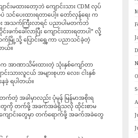
ာင်းမထားတော့ဘဲ ကျောင်းသား CDM လုပ်
M
 သင်ပေးထားရတာပေါ့။ တော်လှန်ရေး က
လေး အသက်ကြီးလာရင် ပညာပါမတက်ဘဲ
F
ုင်းဖက်ခေါ်လာပြီး ကျောင်းထားရတာပါ” လို့
J
ာက်မြို့သို့ ပြောင်းရွှေ့ကာ ပညာသင်ခဲ့တဲ့
ါတယ်။
D
N
စီက အာဏာသိမ်းထားတဲ့ သုံးနှစ်ကျော်တာ
င်းသားလူငယ် အများစုဟာ လေး၊ ငါးနှစ်
O
နေခဲ့ ရပါတယ်။
S
တက်တဲ့ အခါမှာလည်း ပုံမှန် မြန်မာအစိုးရ
A
တွေကို တက်ဖို့ အခက်အခဲရှိသလို ထိုင်းစာမ
ကျောင်းတွေမှာ တက်ရောက်ဖို့ အခက်အခဲတွေ
J
J