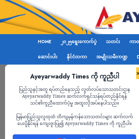
HOME
၂၀၂၅ရွေးကောက်ပွဲ
သတင်း
ကာတွ
ဆောင်းပါး
နိုင်ငံတကာ
အမျိုးသမီးကဏ္ဍ
Ayeyarwaddy Times ကို ကူညီပါ
Home
မြန်မာ့ပညာရေးနယ်ပယ်မှ ယိုစီးသွားတဲ့တန်ဖို
ပြည်သူနှင့်အတူ ရပ်တည်နေသည့် လွတ်လပ်သောသတင်းဌာန
Ayeyarwaddy Times ဆက်လက်ရှင်သန်ရပ်တည်နိုင်ရန်
သင်၏ကူညီထောက်ပံ့မှု အထူးလိုအပ်နေပါသည်။
ဆောင်းပါး
ပညာရေး
မြန်မာပြည်သူလူထုထံ တိကျမှန်ကန်သောသတင်းများ ဆက်လက်
မြန်မာ့ပညာရေးနယ်ပယ်
ပေးပို့နိုင်ရန် ကျေးဇူးပြု၍ Ayeyarwaddy Times ကို ကူညီပါ။
များ (သတင်းဆောင်း