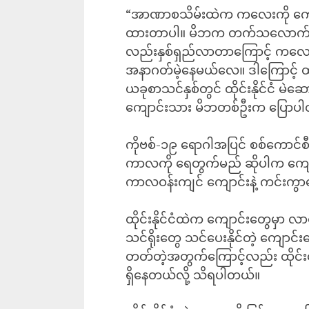
“အာဏာစသိမ်းထဲက ကလေးကို ကျေ
ထားတာပါ။ မိဘက တက်သလောက်ပဲ
လည်းနှစ်ရှည်လာတာကြောင့် က
အနာဂတ်မဲ့နေမယ်လေ။ ဒါကြောင့် ထိ
ယခုစာသင်နှစ်တွင် ထိုင်းနိုင်ငံ မဲဆေ
ကျောင်းသား မိဘတစ်ဦးက ပြောပ
ကိုဗစ်-၁၉ ရောဂါအပြင် စစ်ကောင်
ကာလကို ရေတွက်မည် ဆိုပါက ကျော
ကာလဝန်းကျင် ကျောင်းနဲ့ ကင်းကွာ
ထိုင်းနိုင်ငံထဲက ကျောင်းတွေမှာ လာ
သင်ရိုးတွေ သင်ပေးနိုင်တဲ့ ကျောင်း
တတ်တဲ့အတွက်ကြောင့်လည်း ထိုင်း
ရှိနေတယ်လို့ သိရပါတယ်။