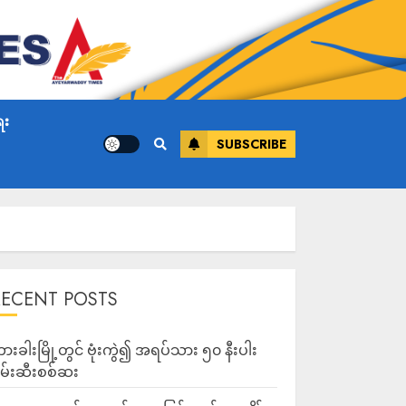
ေး
SUBSCRIBE
RECENT POSTS
ားခါးမြို့တွင် ဗုံးကွဲ၍ အရပ်သား ၅၀ နီးပါး
မ်းဆီးစစ်ဆး