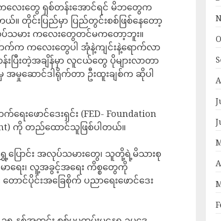
ရှိတဲ့ကလေးတွေ ရှစ်တန်းအောင်ရင် မိဘတွေက
N
ယ်။ တိုင်းပြည်မှာ ပြည်တွင်းစစ်ဖြစ်နေတော့
လုပ်သမား ကလေးတွေတင်မကတော့ဘူး။
O
တို့ဘက်က ကလေးတွေပါ အုံနဲ့ကျင်းနဲ့ရောက်လာ
းပြီးတဲ့အချိန်မှာ လူငယ်တွေ ပိုများလာ‌တာ
S
မှ အမှုဆောင်ဒါရိုက်တာ ဦးထူးချစ်က ဆိုပါ
A
J
ိုးတက်ရေးဖောင်ဒေးရှင်း (FED- Foundation
J
t) ကို တည်ထောင်သူဖြစ်ပါတယ်။
M
ွှေ့ပြောင်း အလုပ်သမားတွေ၊ သူတို့ရဲ့မိသားစု
A
းမာရေး၊ လူ့အခွင့်အရေး ကိစ္စတွေကို
 တောင်ပိုင်းအခြေစိုက် ပညာ‌ရေးဖောင်ဒေး
M
F
၃၅ နှစ်အတွင်း စစ်မှုမထမ်းမနေရ ဥပဒေ