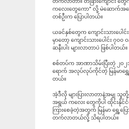
တက်လာတာ။ တခြားကျောင်း တွေက
ကလေးတွေကော” လို့ မဲဆောက်အခြေစိ
တစ်ဦးက ပြောပါတယ်။
ယခင်နှစ်တွေက ကျောင်းသားပေါင်း ၃
မှာတော့ ကျောင်းသားပေါင်း ၇၀၀ ဝန်း
ဆနီးပါး များလာတာပဲ ဖြစ်ပါတယ်။
စစ်တပ်က အာဏာသိမ်းပြီးတဲ့ ၂၀၂၁ ဖေဖ
ရောက် အလုပ်လုပ်ကိုင်တဲ့ မြန်မာရ
တယ်။
အဲ့ဒီလို များပြားလာတာနဲ့အမျှ သူတိ
အရွယ် ကလေး တွေကိုပါ ထိုင်းနို
ကြားစေခဲ့တဲ့အတွက် ‌မြန်မာ ရွှေ့ပြေ
တက်လာတယ်လို့ သိရပါတယ်။