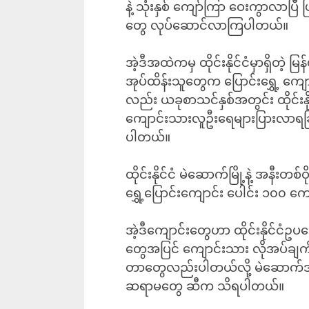
နဲ့ သုံးနှစ် ကျော်ကြာ ဝေးကွာလာပြ
တွေ လုပ်ဆောင်လာကြပါတယ်။
အဲ့ဒီအထဲကမှ ထိုင်းနိုင်ငံမှာရှိတဲ့ မ
အုပ်ထိန်းသူ‌တွေက ပြောင်းရွှေ့
လည်း ယခုစာသင်နှစ်အတွင်း ထိုင်းနိုင်
ကျောင်းသားလူဦးရေများပြားလာရခြ
ပါတယ်။
ထိုင်းနိုင်ငံ မဲဆောက်မြို့နဲ့ အနီးတစ်ဝိ
ရွှေ့ပြောင်းကျောင်း ပေါင်း ၁၀၀ 
အဲ့ဒီကျောင်းတွေဟာ ထိုင်းနိုင်ငံဥ
တွေအပြင် ကျောင်းသား လိုအပ်ချက်တွ
တာတွေလည်းပါတယ်လို့ မဲဆောက်အခြေ
ဆရာမတွေ ဆီက သိရပါတယ်။