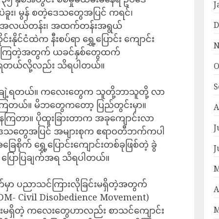
J
 ပဲခူး၊ မွန် စတဲ့ဒေသတွေအပြင် ကရင်၊
ေက အလယ်တန်း၊ အထက်တန်းအရွယ်
D
နိုင်ငံထဲက နီးစပ်ရာ ရွှေ့ပြောင်း ကျောင်း
N
လာကြတဲ့အတွက် ယခင်နှစ်တွေထက်
 လာရတယ်လို့လည်း သိရပါတယ်။
O
S
ချဲ့ရတယ်။ ကလေးတွေက သူတို့ဘာသူတို့ လာ
ြတယ်။ မိဘတွေကတော့ ပြည်တွင်းမှာ။
A
ပြီးနေကြတာ။ ပိုထူးခြားတာက အခုကျောင်းလာ
J
ဒေသတွေအပြင် အများစုက ဧရာဝတီဘက်ကပါ
ိုက် ရွှေ့ပြောင်းကျောင်းတစ်ခုဖြစ်တဲ့ ခွဲ
J
 ပြောပြချက်အရ သိရပါတယ်။
M
်မှာ ပညာသင်ကြားလိုခြင်းမရှိတဲ့အတွက်
A
M- Civil Disobedience Movement)
ြင်းမရှိတဲ့ ကလေးတွေဟာလည်း စာသင်ကျောင်း
M