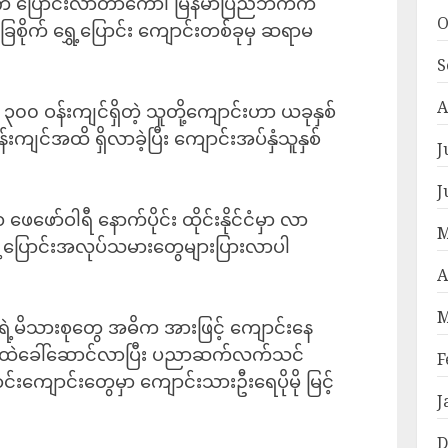
 ပြောင်းလာတာကော၊ မြန်မာပြည်ဘက်က
O
ုက် ရွှေ့ပြောင်း ကျောင်းတစ်ခုမှ ဆရာမ
S
A
၀၀ ဝန်းကျင်ရှိတဲ့ သူတို့ကျောင်းဟာ ယခုနှစ်
ကျင်အထိ ရှိလာခဲ့ပြီး ကျောင်းအပ်နှံသူနှစ်
J
J
ော်ဝါရီ နောက်ပိုင်း ထိုင်းနိုင်ငံမှာ လာ
M
ွှေ့ပြောင်းအလုပ်သမားတွေများပြားလာပါ
A
M
ု့ရဲ့မိသားစုတွေ အဓိက အားဖြင့် ကျောင်းနေ
င်ငံထဲခေါ်ဆောင်လာပြီး ပညာဆက်လက်သင်
F
ာင်းကျောင်းတွေမှာ ကျောင်းသားဦးရေပိုမို မြင့်
J
D