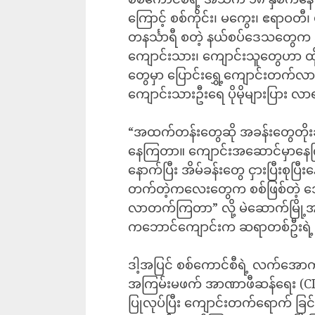
ကြောင့် စစ်ကိုင်း၊ မကွေး၊ ဧရာဝတီ၊
တနင်္သာရီ စတဲ့ နယ်စပ်‌ဒေသတွ
ကျောင်းသား၊ ကျောင်းသူတွေဟာ ထိုင်း
တွေမှာ ပြောင်းရွှေ့ကျောင်းတက်
ကျောင်းသားဦးရေ ပိုမိုများပြား
“အထက်တန်းတွေဆို အခန်းတွေတိုး
နေကြတာ။ ကျောင်းအဆောင်မှာနေက
နောက်ပြီး အိမ်ခန်းတွေ ငှားပြီးစု
တက်တဲ့ကလေးတွေက စစ်ဖြစ်တဲ့ 
လာတက်ကြတာ” လို့ မဲဆောက်မြို့အခြေစ
ကဘောင်ကျောင်းက ဆရာတစ်ဦးရဲ့
ဒါ့အပြင် စစ်ကောင်စီရဲ့ လက်အောက
အကြမ်းမဖက် အာဏာဖီဆန်ရေး (CD
ပြုလုပ်ပြီး ကျောင်းတက်ရောက် ခ