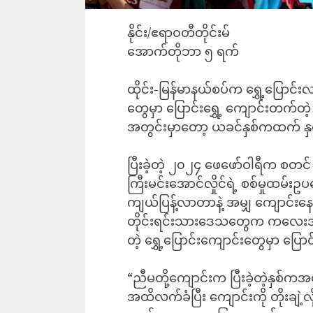
နိုင်း/ဧရာ၀တီတိုင်းမ်
အောက်တိုဘာ ၅ ရက်
ထိုင်း-မြန်မာနယ်စပ်က ရွှေ့ပြောင
တွေမှာ ပြောင်းရွှေ့ ကျောင်းတက
အတွင်းမှာတော့ ယခင်နှစ်ကထက် နှ
ပြီးခဲ့တဲ့ ၂၀၂၄ ဖေဖော်ဝါရီက စတင် ထု
ကြီးမင်းအောင်လှိုင်ရဲ့ စစ်မှုထမ်
ကျယ်ပြန့်လာတာနဲ့ အမျှ ကျောင်း
တိုင်းရင်းသားဒေသတွေက ကလေးအမျ
တဲ့ ရွှေ့ပြောင်းကျောင်းတွေမှာ ပ
“ညီမတို့ကျောင်းက ပြီးခဲ့တဲ့နှစ်က
အထိလက်ခံပြီး ကျောင်းကို တိုးချဲ