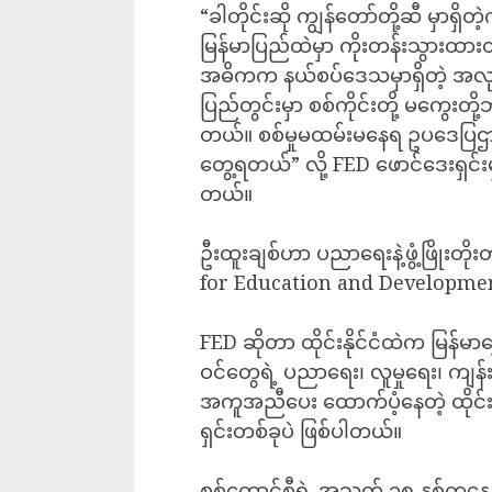
“ခါတိုင်းဆို ကျွန်တော်တို့ဆီ မှာ
မြန်မာပြည်ထဲမှာ ကိုးတန်းသွားထားတ
အဓိကက နယ်စပ်ဒေသမှာရှိတဲ့ အ
ပြည်တွင်းမှာ စစ်ကိုင်းတို့ မကွေး
တယ်။ စစ်မှုမထမ်းမနေရ ဥပဒေပြဌာန်
တွေ့ရတယ်” လို့ FED ဖောင်ဒေးရှင်း
တယ်။
ဦးထူးချစ်ဟာ ပညာရေးနဲ့ဖွံ့ဖြိုးတ
for Education and Developmen
FED ဆိုတာ ထိုင်းနိုင်ငံထဲက မြန်မာရ
ဝင်တွေရဲ့ ပညာရေး၊ လူမှုရေး၊ ကျန်
အကူအညီပေး ထောက်ပံ့နေတဲ့ ထိုင်း
ရှင်းတစ်ခုပဲ ဖြစ်ပါတယ်။
စစ်ကောင်စီရဲ့ အသက် ၁၈ နှစ်ကနေ 