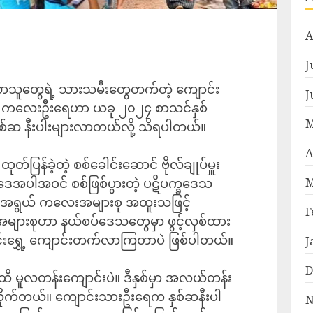
A
J
်းလာသူတွေရဲ့ သားသမီးတွေတက်တဲ့‌ ကျောင်း
J
်တဲ့ ကလေးဦးရေဟာ ယခု ၂၀၂၄ စာသင်နှစ်
M
စ်ဆ နီးပါးများလာတယ်လို့ သိရပါတယ်။
A
တ်ပြန်ခဲ့တဲ့ စစ်ခေါင်းဆောင် ဗိုလ်ချုပ်မှူး
းဥပဒေအပါအဝင် စစ်ဖြစ်ပွားတဲ့ ပဋိပက္ခဒေသ
M
နေအရွယ် ကလေးအများစု အထူးသဖြင့်
F
ားစုဟာ နယ်စပ်ဒေသ‌တွေမှာ ဖွင့်လှစ်ထား
ြောင်းရွှေ့ ကျောင်းတက်လာကြတာပဲ ဖြစ်ပါတယ်။
J
D
အထိ မူလတန်းကျောင်းပဲ။ ဒီနှစ်မှာ အလယ်တန်း
့လိုက်တယ်။ ကျောင်းသားဦးရေက နှစ်ဆနီးပါ
N