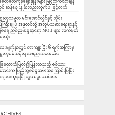
ထွေထွေကုန်ဈေးနှုန်းများ မြင့်တက်လာချိန်
ွင် ဆန်ဈေးနှုန်းလည်းလိုက်ပါမြင့်တက်
ွေးတုသမ္မတ မင်းအောင်လှိုင်နှင့် ထိုင်း
န်ကြီးချုပ် အနုတင်တို့ အလုပ်သမားရေးရာနှင့်
ြစ်ရေ ညစ်ညမ်းမှုဆိုင်ရာ MOU များ လက်မှတ်
ေးထိုး
ေးမျက်နှာတွင် တာကျိုးပြီး ၆ ရက်အကြာမှ
ွေးတုစစ်အစိုးရ အစည်းအဝေးထိုင်
ြေထောက်ပြတ်၍ပြန်လာသည့် စစ်သား
ောင်းက ပြည်သူ့စစ်မှုထမ်းအကြောင်းပြပြီး
ျောင်းကုန်းမြို့တွင် ငွေတောင်းနေ
ARCHIVES