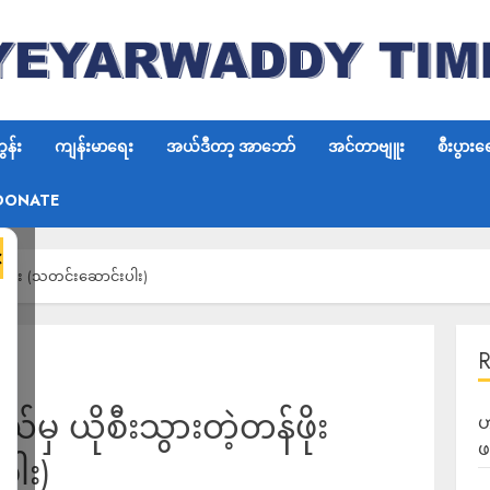
န်း
ကျန်းမာရေး
အယ်ဒီတာ့ အာဘော်
အင်တာဗျူး
စီးပွားရ
DONATE
×
းများ (သတင်းဆောင်းပါး)
မှ ယိုစီးသွားတဲ့တန်ဖိုး
ဟ
ဖ
ပါး)