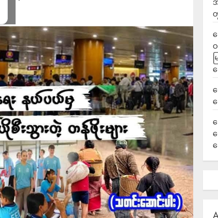
အ
တ
ရ
ဝ
မ
ရ
လ
ရ
ခ
ဟ
က