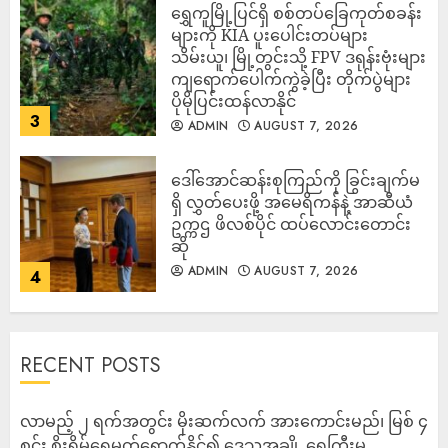
‎ရွှေကူမြို့ပြင်ရှိ စစ်တပ်ခြေကုတ်စခန်း
များကို KIA ပူးပေါင်းတပ်များ
သိမ်းယူ၊ မြို့တွင်းသို့ FPV ဒရုန်းဗုံးများ
ကျရောက်ပေါက်ကွဲခဲ့ပြီး တိုက်ပွဲများ
ပိုမိုပြင်းထန်လာနိုင်
3
ADMIN
AUGUST 7, 2026
ဒေါ်အောင်ဆန်းစုကြည်ကို ခြွင်းချက်မ
ရှိ လွှတ်ပေးဖို့ အမေရိကန်နဲ့ အာဆီယံ
ဥက္ကဌ ဖိလစ်ပိုင် ထပ်လောင်းတောင်း
ဆို
ADMIN
AUGUST 7, 2026
4
RECENT POSTS
လာမည့် ၂ ရက်အတွင်း မိုးဆက်လက် အားကောင်းမည်၊ မြစ် ၄
စင်း စိုးရိမ်ရေမှတ်ရောက်နိုင်၍ ဒေသအချို့ ရေကြီးမှု