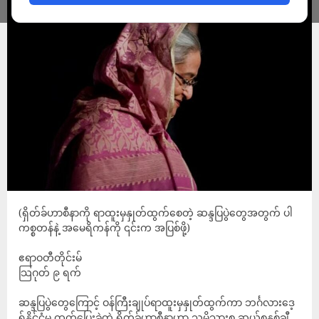
(ရှိတ်ခ်ဟာစီနာကို ရာထူးမှနှုတ်ထွက်စေတဲ့ ဆန္ဒပြပွဲတွေအတွက် ပါ
ကစ္စတန်နဲ့ အမေရိကန်ကို ၎င်းက အပြစ်ဖို့)
ဧရာဝတီတိုင်းမ်
သြဂုတ် ၉ ရက်
ဆန္ဒပြပွဲတွေကြောင့် ဝန်ကြီးချုပ်ရာထူးမှနှုတ်ထွက်ကာ ဘင်္ဂလားဒေ့
ရှ်နိုင်ငံမှ ထွက်ပြေးခဲ့တဲ့ ရှိတ်ခ်ဟာစီနာဟာ သူ့မိသားစု ဆယ်စုနှစ်ချီ