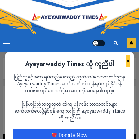
×
Ayeyarwaddy Times ကို ကူညီပါ
Home
ရှိတ်ခ်ဟာစီနာ ဘင်္ဂလားဒေ့ရှ်သို့ ပြန်မလာဘူးလို့ သားဖြစ်သူ ပြော
ပြည်သူနှင့်အတူ ရပ်တည်နေသည့် လွတ်လပ်သောသတင်းဌာန
Ayeyarwaddy Times ဆက်လက်ရှင်သန်ရပ်တည်နိုင်ရန်
သင်၏ကူညီထောက်ပံ့မှု အထူးလိုအပ်နေပါသည်။
နိုင်ငံတကာ
မြန်မာပြည်သူလူထုထံ တိကျမှန်ကန်သောသတင်းများ
ရှိတ်ခ်ဟာစီနာ ဘင်္ဂလားဒေ့ရှ်သို့ ပြန်မလာဘူးလို့
ဆက်လက်ပေးပို့နိုင်ရန် ကျေးဇူးပြု၍ Ayeyarwaddy Times
သားဖြစ်သူ ပြော
ကို ကူညီပါ။
ADMIN
AUGUST 9, 2024
Donate Now