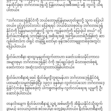
နေထိုင်ခဲ့ရာ ဘင်္ဂလားဒေ့ရှ်သို့ ပြန်လာမယ့်အစီအစဉ် မရှိ ဘူးလို့ သိရ
ပါတယ်။
“ဘင်္ဂလားဒေ့ရှ်နိုင်ငံကို ဘယ်တော့မှပြန်မှာမဟုတ်ဖူးလို့ သူက ပြောပါ
တယ်။ ပွင့်ပွင့်လင်းလင်း ပြောရရင် ဘယ်မိသားစုဝင်မှ ဘင်္ဂလားဒေ့ရှ်
နိုင်ငံကို ပြန်မှာမဟုတ်ဖူးလို့ သူက ကျွန်တော့်ကို ပြောခဲ့ပါ တယ်” လို့
ရှိတ်ခ်ဟာစီနာရဲ့သားဖြစ်သူနဲ့ အစိုးရအဖွဲ့ အကြံပေးတစ်ဉီးဖြစ်တဲ့ ဆာ
ဂျစ်ဝါဇာဒ်က ဝါရှင် တန်မြို့တော်မှာ ဖုန်းအင်တာဗျူးတစ်ခုအတွင်း
ပြောပါတယ်။
ရှိတ်ခ်ဟာစီနာ ရာထူးမှနှုတ်ထွက်တာဟာ ခေတ်သစ်သမိုင်းကာလ
အများစုမှာ ဘင်္ဂလားဒေ့ရှ်နိုင် ငံကို အုပ်ချုပ်ခဲ့တဲ့ မိသားစုတစ်စုရဲ့
ခေတ်ကာလ အဆုံးသတ်သွားတာပဲဖြစ်ပါတယ်။
ရှိတ်ခ်ဟာစီနာရဲ့ဖခင် ရှိတ်ခ်မူဂျီဘူရာမန်ဟာ ဘင်္ဂလားဒေ့ရှ်နိုင်ငံရဲ့
ပထမဆုံးသမ္မတဖြစ်ခဲ့ပြီး ၁၉၇၁ ခုနှစ်မှာ လွတ်လပ်သော ဘင်္ဂလားဒေ့
ရှ်နိုင်ငံတစ်ခု ဖြစ်စေခဲ့တဲ့ ပါကစ္စတန်ထံမှ လွတ်လပ်ရေးရ ယူမှုကို ဦး
ဆောင်ခဲ့ပါတယ်။
တနင်္လာနေ့က ရှိတ်ခ်ဟာစီနာနဲ့ သူ့ရဲ့အစ်မတို့ကို အိန္ဒိယနိုင်ငံသို့ထွက်
ခွာမယ့် လေယာဉ်တစ် စင်းပေါ်မှာ တွေ့ခဲ့ရပါတယ်။ ရှိတ်ခ်ဟာစီနာတို့