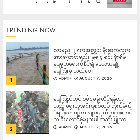
TRENDING NOW
လာမည့် ၂ ရက်အတွင်း မိုးဆက်လက်
အားကောင်းမည်၊ မြစ် ၄ စင်း စိုးရိမ်
ရေမှတ်ရောက်နိုင်၍ ဒေသအချို့
ရေကြီးမှု သတိပေး
ADMIN
AUGUST 7, 2026
1
ရေကြည်တွင် စစ်စခန်းထိုင်ရန်လာ
သည့် ရွေးတုအစိုးရစစ်တပ် တိုက်ခိုက်
ခံရပြီး ကစဉ့်ကလျားဆုတ်ခွာ၊ စစ်တပ်
က မီးလောင်ဗုံးများပါ အသုံးပြုလာ
ADMIN
AUGUST 7, 2026
2