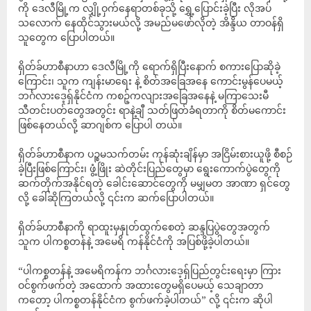
ကို ဒေလီမြို့က လျှို့ဝှက်နေရာတစ်ခုသို့ ရွှေ့ပြောင်းခဲ့ပြီး လိုအပ်
သလောက် နေထိုင်သွားမယ်လို့ အမည်မဖော်လိုတဲ့ အိန္ဒိယ တာဝန်ရှိ
သူတွေက ပြောပါတယ်။
ရှိတ်ခ်ဟာစီနာဟာ ဒေလီမြို့ကို ရောက်ရှိပြီးနောက် စကားပြောဆိုခဲ့
ကြောင်း၊ သူက ကျန်းမာရေး နဲ့ စိတ်အခြေအနေ ကောင်းမွန်ပေမယ့်
ဘင်္ဂလားဒေ့ရှ်နိုင်ငံက ကစဉ့်ကလျားအခြေအနေနဲ့ မကြာသေးမီ
သီတင်းပတ်တွေအတွင်း ရာနဲ့ချီ သတ်ဖြတ်ခံရတာကို စိတ်မကောင်း
ဖြစ်နေတယ်လို့ ဆာဂျစ်က ပြောပါ တယ်။
ရှိတ်ခ်ဟာစီနာက ပဉ္စမသက်တမ်း ကုန်ဆုံးချိန်မှာ အငြိမ်းစားယူဖို့ စီစဉ်
ခဲ့ပြီးဖြစ်ကြောင်း၊ ဖွံ့ဖြိုး ဆဲတိုင်းပြည်တွေမှာ ရွေးကောက်ပွဲတွေကို
ဆက်တိုက်အနိုင်ရတဲ့ ခေါင်းဆောင်တွေကို မမျှမတ အာဏာ ရှင်တွေ
လို့ ခေါ်ဆိုကြတယ်လို့ ၎င်းက ဆက်ပြောပါတယ်။
ရှိတ်ခ်ဟာစီနာကို ရာထူးမှနှုတ်ထွက်စေတဲ့ ဆန္ဒပြပွဲတွေအတွက်
သူက ပါကစ္စတန်နဲ့ အမေရိ ကန်နိုင်ငံကို အပြစ်ဖို့ခဲ့ပါတယ်။
“ပါကစ္စတန်နဲ့ အမေရိကန်က ဘင်္ဂလားဒေ့ရှ်ပြည်တွင်းရေးမှာ ကြား
ဝင်စွက်ဖက်တဲ့ အထောက် အထားတွေမရှိပေမယ့် သေချာတာ
ကတော့ ပါကစ္စတန်နိုင်ငံက စွက်ဖက်ခဲ့ပါတယ်” လို့ ၎င်းက ဆိုပါ