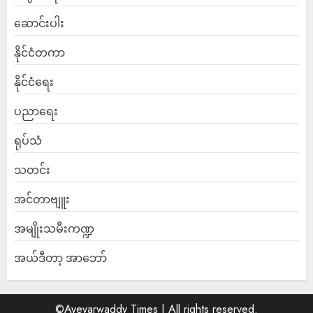
ဆောင်းပါး
နိုင်ငံတကာ
နိုင်ငံရေး
ပညာရေး
ရုပ်သံ
သတင်း
အင်တာဗျူး
အမျိုးသမီးကဏ္ဍ
အယ်ဒီတာ့ အာဘော်
©Ayeyarwaddy Times | All rights reserved.