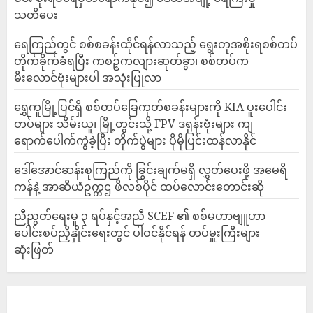
သတိပေး
ရေကြည်တွင် စစ်စခန်းထိုင်ရန်လာသည့် ရွေးတုအစိုးရစစ်တပ်
တိုက်ခိုက်ခံရပြီး ကစဉ့်ကလျားဆုတ်ခွာ၊ စစ်တပ်က
မီးလောင်ဗုံးများပါ အသုံးပြုလာ
‎ရွှေကူမြို့ပြင်ရှိ စစ်တပ်ခြေကုတ်စခန်းများကို KIA ပူးပေါင်း
တပ်များ သိမ်းယူ၊ မြို့တွင်းသို့ FPV ဒရုန်းဗုံးများ ကျ
ရောက်ပေါက်ကွဲခဲ့ပြီး တိုက်ပွဲများ ပိုမိုပြင်းထန်လာနိုင်
ဒေါ်အောင်ဆန်းစုကြည်ကို ခြွင်းချက်မရှိ လွှတ်ပေးဖို့ အမေရိ
ကန်နဲ့ အာဆီယံဥက္ကဌ ဖိလစ်ပိုင် ထပ်လောင်းတောင်းဆို
ညီညွတ်ရေးမူ ၃ ရပ်နှင့်အညီ SCEF ၏ စစ်မဟာဗျူဟာ
ပေါင်းစပ်ညှိနှိုင်းရေးတွင် ပါဝင်နိုင်ရန် တပ်မှူးကြီးများ
ဆုံးဖြတ်