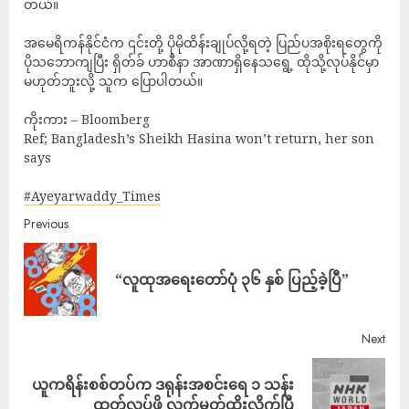
တယ်။
အမေရိကန်နိုင်ငံက ၎င်းတို့ ပိုမိုထိန်းချုပ်လို့ရတဲ့ ပြည်ပအစိုးရတွေကို
ပိုသဘောကျပြီး ရှိတ်ခ် ဟာစီနာ အာဏာရှိနေသရွေ့ ထိုသို့လုပ်နိုင်မှာ
မဟုတ်ဘူးလို့ သူက ပြောပါတယ်။
ကိုးကား – Bloomberg
Ref; Bangladesh’s Sheikh Hasina won’t return, her son
says
#Ayeyarwaddy_Times
Previous
“လူထုအရေးတော်ပုံ ၃၆ နှစ် ပြည့်ခဲ့ပြီ”
Next
ယူကရိန်းစစ်တပ်က ဒရုန်းအစင်းရေ ၁ သန်း
ထုတ်လုပ်ဖို့ လက်မှတ်ထိုးလိုက်ပြီ