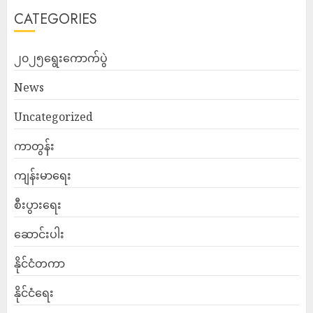
CATEGORIES
၂၀၂၅ရွေးကောက်ပွဲ
News
Uncategorized
ကာတွန်း
ကျန်းမာရေး
စီးပွားရေး
ဆောင်းပါး
နိုင်ငံတကာ
နိုင်ငံရေး