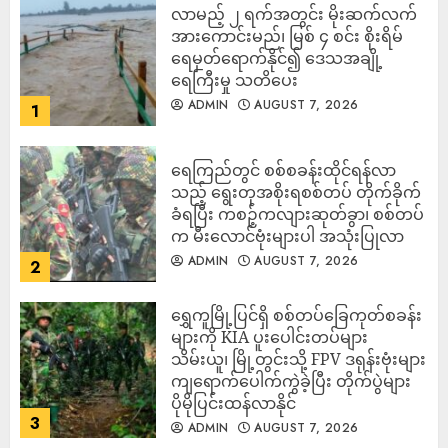
လာမည့် ၂ ရက်အတွင်း မိုးဆက်လက်
အားကောင်းမည်၊ မြစ် ၄ စင်း စိုးရိမ်
ရေမှတ်ရောက်နိုင်၍ ဒေသအချို့
ရေကြီးမှု သတိပေး
ADMIN
AUGUST 7, 2026
1
ရေကြည်တွင် စစ်စခန်းထိုင်ရန်လာ
သည့် ရွေးတုအစိုးရစစ်တပ် တိုက်ခိုက်
ခံရပြီး ကစဉ့်ကလျားဆုတ်ခွာ၊ စစ်တပ်
က မီးလောင်ဗုံးများပါ အသုံးပြုလာ
ADMIN
AUGUST 7, 2026
2
‎ရွှေကူမြို့ပြင်ရှိ စစ်တပ်ခြေကုတ်စခန်း
များကို KIA ပူးပေါင်းတပ်များ
သိမ်းယူ၊ မြို့တွင်းသို့ FPV ဒရုန်းဗုံးများ
ကျရောက်ပေါက်ကွဲခဲ့ပြီး တိုက်ပွဲများ
ပိုမိုပြင်းထန်လာနိုင်
3
ADMIN
AUGUST 7, 2026