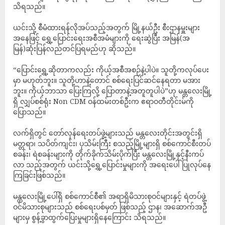
သိရသည်။
ယင်းသို့ စီမံထားရန်လိုအပ်သည့်အတွက် မြို့နယ်ဦး စီးဌာနမှူးများ
အနေဖြင့် ရွှေ့ပြောင်းရေးအစီအမံများကို ရေးဆွဲပြီး အမြန်(အ
မြန်)ဆုံးပြန်လည်တင်ပြရမည်ဟု ဆိုသည်။
“ပြောင်းရွှေ့ဆိုတာကလည်း ကိုယ့်အစီအစဉ်နဲ့ပါပဲ။ သူတို့ကလုပ်ပေး
မှာ မဟုတ်ဘူး။ သူတို့ဟာနဲ့တောင် စစ်ရေးပြင်ဆင်နေရတာ မအား
ဘူး။ ကိုယ့်ဘာသာ ပြေးကြလို့ ပြောတာနဲ့အတူတူပါပဲ”ဟု မန္တလေးမြို့
ရှိ လျှပ်စစ်ရုံး Non CDM ဝန်ထမ်းတစ်ဦးက ဧရာဝတီတိုင်းမ်ကို
ပြောသည်။
လက်ရှိတွင် တော်လှန်ရေးတပ်ဖွဲ့များသည် မန္တလေးတိုင်းအတွင်းရှိ
မတ္တရာ၊ သပိတ်ကျင်း၊ ပုသိမ်းကြီး စသည့်မြို့များရှိ စစ်ကောင်စီးတပ်
စခန်း၊ ရဲစခန်းများကို တိုက်ခိုက်သိမ်းပိုက်ပြီး မန္တလေးမြို့နှင့်နီးကပ်
လာ သည့်အတွက် ယင်းသို့ရွှေ့ပြောင်းမှုများကို အရေးပေါ် ပြုလုပ်နေ
ကြခြင်းဖြစ်သည်။
မန္တလေးမြို့ပေါ်ရှိ စစ်ကောင်စီ၏ အရာရှိမိသားစုဝင်များနှင့် ရဲတပ်ဖွဲ့
ဝင်မိသားစုများသည် စစ်ရေးပစ်မှတ် ဖြစ်သည့် ဌာန၊ အဆောက်အဦ
များမှ စွန့်ခွာထွက်ပြေးမှုများရှိနေကြောင်း သိရသည်။