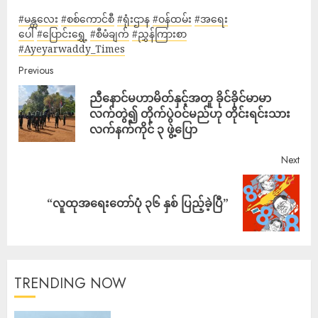
#မန္တလေး
#စစ်ကောင်စီ
#ရုံးဌာန
#ဝန်ထမ်း
#အရေး
ပေါ်
#ပြောင်းရွှေ့
#စီမံချက်
#ညွှန်ကြားစာ
#Ayeyarwaddy_Times
Previous
ညီနောင်မဟာမိတ်နှင့်အတူ ခိုင်ခိုင်မာမာ
လက်တွဲ၍ တိုက်ပွဲဝင်မည်ဟု တိုင်းရင်းသား
လက်နက်ကိုင် ၃ ဖွဲ့ပြော
Next
“လူထုအရေးတော်ပုံ ၃၆ နှစ် ပြည့်ခဲ့ပြီ”
TRENDING NOW