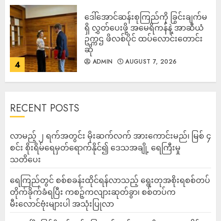
ဒေါ်အောင်ဆန်းစုကြည်ကို ခြွင်းချက်မ
ရှိ လွှတ်ပေးဖို့ အမေရိကန်နဲ့ အာဆီယံ
ဥက္ကဌ ဖိလစ်ပိုင် ထပ်လောင်းတောင်း
ဆို
ADMIN
AUGUST 7, 2026
4
RECENT POSTS
လာမည့် ၂ ရက်အတွင်း မိုးဆက်လက် အားကောင်းမည်၊ မြစ် ၄
စင်း စိုးရိမ်ရေမှတ်ရောက်နိုင်၍ ဒေသအချို့ ရေကြီးမှု
သတိပေး
ရေကြည်တွင် စစ်စခန်းထိုင်ရန်လာသည့် ရွေးတုအစိုးရစစ်တပ်
တိုက်ခိုက်ခံရပြီး ကစဉ့်ကလျားဆုတ်ခွာ၊ စစ်တပ်က
မီးလောင်ဗုံးများပါ အသုံးပြုလာ