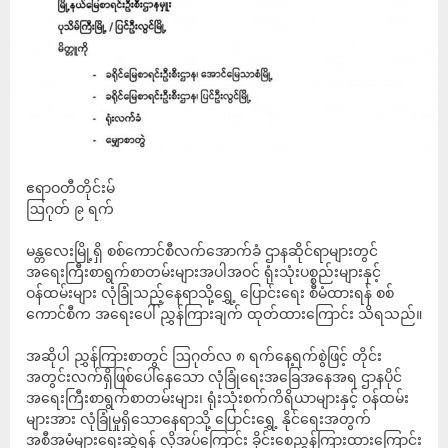
ဧရာဝတီတိုင်းမ်
ဩဂုတ် ၉ ရက်
မန္တလေးမြို့ရှိ စစ်ကောင်စီလက်အောက်ခံ ဌာနဆိုင်ရာများတွင်
အရေးကြီးစာရွက်စာတမ်းများအပါအဝင် ရုံးသုံးပစ္စည်းများနှင့်
ဝန်ထမ်းများ လုံခြုံသည့်နေရာသို့ရွှေ့ ပြောင်းရေး စီမံထားရန် စစ်
ကောင်စီက အရေးပေါ် ညွှန်ကြားချက် ထုတ်ထားကြောင်း သိရသည်။
အဆိုပါ ညွှန်ကြားစာတွင် ဩဂုတ်လ ၈ ရက်နေ့ရက်စွဲဖြင့် တိုင်း
အတွင်းလက်ရှိဖြစ်ပေါ်နေသော လုံခြုံရေးအခြေအနေအရ ဌာနပိုင်
အရေးကြီးစာရွက်စာတမ်းများ၊ ရုံးသုံးစက်ကိရိယာများနှင့် ဝန်ထမ်း
များအား လုံခြုံမှုရှိသောနေရာသို့ ပြောင်းရွှေ့ နိုင်ရေးအတွက်
အစီအမံများရေးဆွဲရန် လိုအပ်ကြောင်း ခိုင်းစေညွှန်ကြားထားကြောင်း