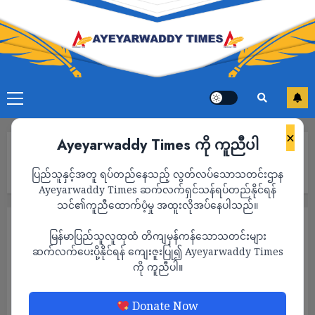
×
Ayeyarwaddy Times ကို ကူညီပါ
Home
မန္တလေးရှိ စစ်ကောင်စီရုံးဌာနမှဝန်ထမ်းများနှင့် ရုံးလုပ်ငန်းများ အရေး
ပြည်သူနှင့်အတူ ရပ်တည်နေသည့် လွတ်လပ်သောသတင်းဌာန
ပေါ်အမြန်ပြောင်းရွှေ့ရန် စီမံချက်ရေးဆွဲထား
Ayeyarwaddy Times ဆက်လက်ရှင်သန်ရပ်တည်နိုင်ရန်
သင်၏ကူညီထောက်ပံ့မှု အထူးလိုအပ်နေပါသည်။
သတင်း
မြန်မာပြည်သူလူထုထံ တိကျမှန်ကန်သောသတင်းများ
မန္တလေးရှိ စစ်ကောင်စီရုံးဌာနမှဝန်ထမ်းများနှင့်
ဆက်လက်ပေးပို့နိုင်ရန် ကျေးဇူးပြု၍ Ayeyarwaddy Times
ကို ကူညီပါ။
ရုံးလုပ်ငန်းများ အရေးပေါ်အမြန်ပြောင်းရွှေ့ရန်
စီမံချက်ရေးဆွဲထား
Donate Now