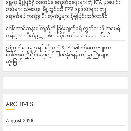
‎ရွှေကူမြို့ပြင်ရှိ စစ်တပ်ခြေကုတ်စခန်းများကို KIA ပူးပေါင်း
တပ်များ သိမ်းယူ၊ မြို့တွင်းသို့ FPV ဒရုန်းဗုံးများ ကျ
ရောက်ပေါက်ကွဲခဲ့ပြီး တိုက်ပွဲများ ပိုမိုပြင်းထန်လာနိုင်
ဒေါ်အောင်ဆန်းစုကြည်ကို ခြွင်းချက်မရှိ လွှတ်ပေးဖို့ အမေရိ
ကန်နဲ့ အာဆီယံဥက္ကဌ ဖိလစ်ပိုင် ထပ်လောင်းတောင်းဆို
ညီညွတ်ရေးမူ ၃ ရပ်နှင့်အညီ SCEF ၏ စစ်မဟာဗျူဟာ
ပေါင်းစပ်ညှိနှိုင်းရေးတွင် ပါဝင်နိုင်ရန် တပ်မှူးကြီးများ
ဆုံးဖြတ်
ARCHIVES
August 2026