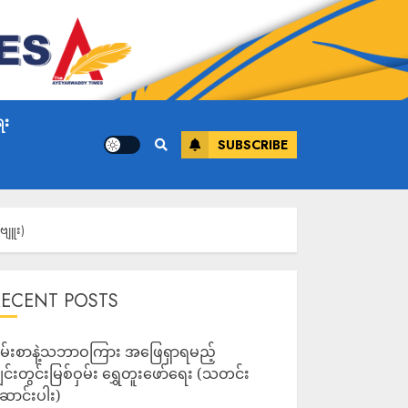
ေး
SUBSCRIBE
ဗျူး)
RECENT POSTS
မ်းစာနဲ့သဘာဝကြား အဖြေရှာရမည့်
ျင်းတွင်းမြစ်ဝှမ်း ရွှေတူးဖော်ရေး (သတင်း
ောင်းပါး)