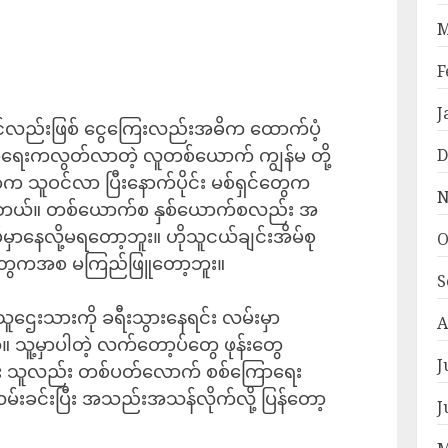
M
F
J
ဆောင်လည်းဖြစ် ငွေကြေးလည်းအဓိက ထောက်ပံ့
ာရေးကလွတ်လာတဲ့ လူတစ်ယောက် ကျွန်မ တို့
D
က သူဝင်လာ ပြီးနောက်ပိုင်း မစ်ရှင်တွေက
N
းခံရတယ်။ တစ်ယောက်စ နှစ်ယောက်စလည်း အ
မှာနေလို့မရတော့ဘူး။ ဟိုသူငယ်ချင်းအိမ်စု
O
မိဘတွေကအစ မကြည်ဖြူတော့ဘူး။
S
သူဌေးသားကို ခရီးသွားနေရင်း လမ်းမှာ
A
ူ့မှာပါတဲ့ လက်တော့ပ်တွေ ဖုန်းတွေ
J
ြီး သူလည်း တစ်ပတ်လောက် စစ်ကြောရေး
းခင်းပြီး အသည်းအသန်လိုက်လို့ ပြန်တော့
J