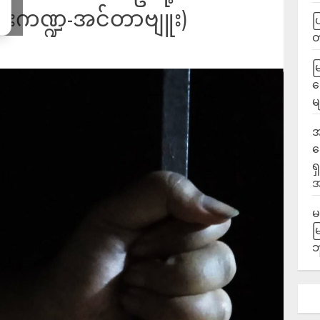
မီးကဏ္ဍ-အင်တာဗျူး)
ပ
မ
လ
မ
အ
ဆ
ရ
အ
မ
မ
ဘ