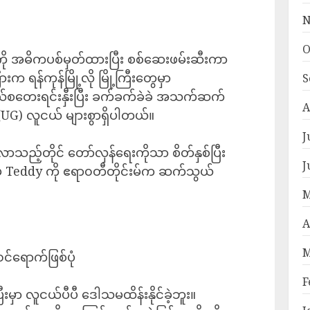
N
O
ကို အဓိကပစ်မှတ်ထားပြီး စစ်ဆေးဖမ်းဆီးကာ
က ရန်ကုန်မြို့လို မြို့ကြီးတွေမှာ
S
်စတေးရင်းနှီးပြီး ခက်ခက်ခဲခဲ အသက်ဆက်
A
(UG) လူငယ် များစွာရှိပါတယ်။
J
ည့်တိုင် တော်လှန်ရေးကိုသာ စိတ်နှစ်ပြီး
J
ေ Teddy ကို ဧရာ၀တီတိုင်းမ်က ဆက်သွယ်
M
A
M
်ရောက်ဖြစ်ပုံ
F
 လူငယ်ပီပီ ဒေါသမထိန်းနိုင်ခဲ့ဘူး။