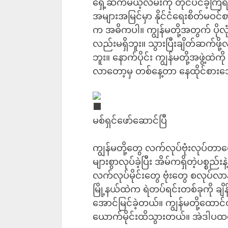
ရှေ့ဆက်မယ့်လမ်းကို တိုင်ပင်ခဲ့
အများအမြင်မှာ နိုင်ငံရေးစိတ်မဝင
က အဓိကပါ။ ကျွန်မတို့အတွက် ပိုလုံ
လည်းမရှိဘူး။ သွားပြီးချိတ်ဆက်ဖ
ဘူး။ နောက်ပိုင်း ကျွန်မတို့အဖွဲ့ထ
လာတော့မှ တစ်နေ့တာ နေထိုင်စားသ
မစ်ရှင်ဖော်ဆောင်ပြီ
ကျွန်မတို့တွေ လက်လုပ်ဗုံးလုပ်တာတ
များစွာလုပ်ခဲ့ပြီး အိမ်ကရှိတဲ့ပစ္စည
လက်လုပ်မိုင်းတွေ ဗုံးတွေ စလုပ်လာနိ
မြို့နယ်ထဲက ရဲတပ်ရင်းတစ်ခုကို ချိန
အောင်မြင်ခဲ့တယ်။ ကျွန်မတို့ထောင်ထာ
ယောက်မိုင်းထိသွားတယ်။ အဲဒါပထမဦး