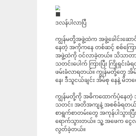
ဒလန်ပါလာပြီ
ကျွန်မတို့အဖွဲ့ထဲက အဖွဲ့ခေါင်း
နေတဲ့ အကိုကနေ တစ်ဆင့် စစ်ကြေ
အဖွဲ့ထဲကို ဝင်လာခဲ့တယ်။ သိသာတာ
သတင်းပေါက် ကြားပြီး ကြိုရှင်
ဖမ်းခံလာရတယ်။ ကျွန်မတို့တွေ အိမ်
နေ၊ ဒီသူငယ်ချင်း အိမ်စု နေနဲ့ 
ကျွန်မတို့ကို အဓိကထောက်ပံ့နေတဲ့ 
သတင်း အတိအကျနဲ့ အစစ်ခံရတယ်။ သ
စာရွက်စာတမ်းတွေ အကုန်ပါသွားပ
ရောက်သွားတယ်။ သူ့ အဖေက ငွေလမ်
လွတ်ခဲ့တယ်။