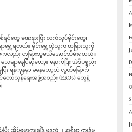
M
A
M
F
့မစ်ရှင်တွေ ခဏနားပြီး လက်လုပ်မိုင်းတွေ၊
ွှေ့ရတယ်။ မိုင်းရွှေ့တဲ့သူက တခြားသူကို
J
သူကလည်း တခြားသူမသိအောင်သိမ်းရတယ်။
သေချာနေပြီဆိုတော့။ နောက်ပြီး အဲဒီပစ္စည်း
D
ခွဲပြီး ရန်ကုန်မှာ မနေတော့ဘဲ လွတ်မြောက်
N
င်တော်လှန်ရေးအဖွဲ့အစည်း (EROs) တွေနဲ့
်။
O
S
A
J
ပြီး အိပ်မောကျချိန် မနက် ၂ နာရီမှာ ကျွန်မ