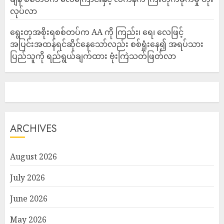
လုပ်လာ
ရွေးတုအစိုးရစစ်တပ်က AA ကို ကြည်း၊ ရေ၊ လေဖြင့်
အပြင်းအထန်ရင်ဆိုင်နေသော်လည်း စစ်ရှုံးနေ၍ အရပ်သား
ပြည်သူကို ရည်ရွယ်ချက်ထား ဗုံးကြဲသတ်ဖြတ်လာ
ARCHIVES
August 2026
July 2026
June 2026
May 2026