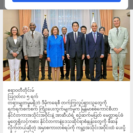
ADMIN
AUGUST 5, 2022
ဧရာဝတီတိုင်းမ်
သြဂုတ်လ ၅ ရက်
တရားမျှတမှုမရှိဘဲ ဒီမိုကရေစီ တက်ကြွလှုပ်ရှားသူတွေကို
ရက်ရက်စက်စက် ကြိုးပေးကွက်မျက်မှုက မြန်မာစစ်ကောင်စီဟာ
နိုင်ငံတကာအသိုင်းအဝိုင်းနဲ့ အာဆီယံရဲ့ စဉ်ဆက်မပြတ် မေတ္တာရပ်ခံ
မှုတွေရှိလင့်ကစား နိုင်ငံတကာနဲ့ဒေသဆိုင်ရာစံနှုန်းတွေကို ဖီဆန်
လိုက်တယ်ဆိုတဲ့ အမှာစကားတစ်ရပ်ကို ကမ္ဘာ့အသိုင်းအဝိုင်းထံ ပေးပို့