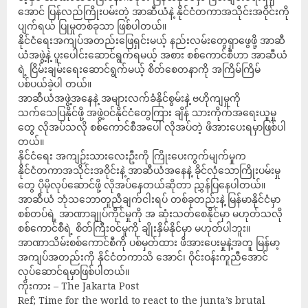
အောင် ပြန်လည်ကြိုးပမ်းတဲ့ အာဆီယံနဲ့ နိုင်ငံတကာအသိုင်းအဝိုင်းကို
ပျက်ရယ် ပြုမှုတစ်ခုသာ ဖြစ်ပါတယ်။
နိုင်ငံရေးအကျပ်အတည်းဖြေရှင်းမယ့် နည်းလမ်းတွေရှာဖွေဖို့ အာဆီ
ယံအဖွဲ့နဲ့ ပူးပေါင်းဆောင်ရွက်ရမယ့် အစား စစ်ကောင်စီဟာ အာဆီယံ
ရဲ့ ငြိမ်းချမ်းရေးဆောင်ရွက်မယ့် စိတ်စေတနာကို အကြိမ်ကြိမ်
ပစ်ပယ်ခဲ့ပါ တယ်။
အာဆီယံအဖွဲ့အနေနဲ့ အများလက်ခံနိုင်စွမ်းနဲ့ ဗဟိုကျမှုကို
သက်သေပြနိုင်ဖို့ အဖွဲ့ဝင်နိုင်ငံတွေကြား ချိန် သားကိုက်အရေးယူမှု
တွေ လိုအပ်သလို စစ်ကောင်စီအပေါ် လိုအပ်တဲ့ ဖိအားပေးရမှာဖြစ်ပါ
တယ်။
နိုင်ငံရေး အကျဉ်းသားလေးဦးကို ကြိုးပေးကွက်မျက်မှုက
နိုင်ငံတကာအသိုင်းအဝိုင်းနဲ့ အာဆီယံအနေနဲ့ ခိုင်လုံသောကြိုးပမ်းမှု
တွေ ပိုမိုလုပ်ဆောင်ဖို့ လိုအပ်နေတယ်ဆိုတာ ညွှန်ပြနေပါတယ်။
အာဆီယံ ဘုံသဘောတူညီချက်ငါးရပ် တစ်ခုတည်းနဲ့ မြန်မာနိုင်ငံမှာ
စစ်တပ်ရဲ့ အာဏာချုပ်ကိုင်မှုကို အ ဆုံးသတ်စေနိုင်မှာ မဟုတ်သလို
စစ်ကောင်စီရဲ့ စိတ်ကြီးဝင်မှုကို ချိုးနှိမ်နိုင်မှာ မဟုတ်ပါဘူး။
အာဏာသိမ်းစစ်ကောင်စီကို ပစ်မှတ်ထား ဖိအားပေးမှုနဲ့အတူ မြန်မာ့
အကျပ်အတည်းကို နိုင်ငံတကာသိ အောင်၊ ဝိုင်းဝန်းကူညီအောင်
လုပ်ဆောင်ရမှာဖြစ်ပါတယ်။
ကိုးကား – The Jakarta Post
Ref; Time for the world to react to the junta’s brutal