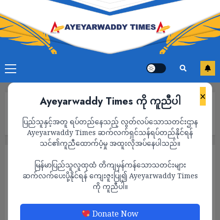
×
Ayeyarwaddy Times ကို ကူညီပါ
Home
ကမ္ဘာ့နိုင်ငံတွေက ရက်စက်ကြမ်းကြုတ်တဲ့ အာဏာသိမ်းစစ်ကောင်စီကို
ပြည်သူနှင့်အတူ ရပ်တည်နေသည့် လွတ်လပ်သောသတင်းဌာန
အရေးယူဖို့ အချိန်ကျပြီ
Ayeyarwaddy Times ဆက်လက်ရှင်သန်ရပ်တည်နိုင်ရန်
သင်၏ကူညီထောက်ပံ့မှု အထူးလိုအပ်နေပါသည်။
သတင်း
မြန်မာပြည်သူလူထုထံ တိကျမှန်ကန်သောသတင်းများ
ကမ္ဘာ့နိုင်ငံတွေက ရက်စက်ကြမ်းကြုတ်တဲ့
ဆက်လက်ပေးပို့နိုင်ရန် ကျေးဇူးပြု၍ Ayeyarwaddy Times
ကို ကူညီပါ။
အာဏာသိမ်းစစ်ကောင်စီကို အရေးယူဖို့
အချိန်ကျပြီ
Donate Now