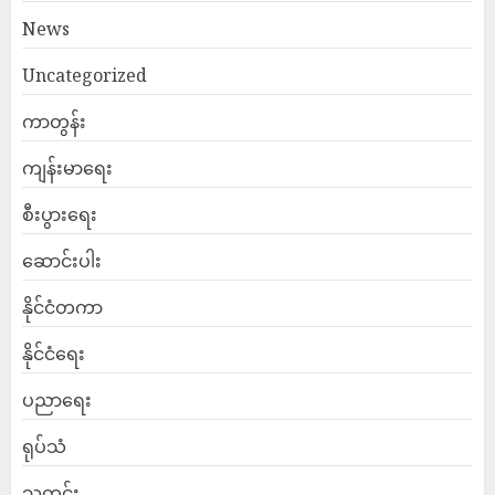
News
Uncategorized
ကာတွန်း
ကျန်းမာရေး
စီးပွားရေး
ဆောင်းပါး
နိုင်ငံတကာ
နိုင်ငံရေး
ပညာရေး
ရုပ်သံ
သတင်း