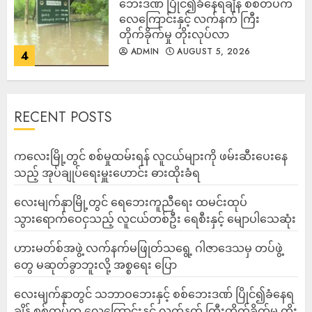
ဘေးဒဏ် ပြိုင်၍ခံနေရချိန် စစ်တပ်က
လေကြောင်းနှင့် လက်နက် ကြီး
တိုက်ခိုက်မှု တိုးလုပ်လာ
ADMIN
AUGUST 5, 2026
4
RECENT POSTS
ကလေးမြို့တွင် စစ်မှုထမ်းရန် လူငယ်များကို ဖမ်းဆီးပေးနေ
သည့် အုပ်ချုပ်ရေးမှူးဟောင်း ဓားထိုးခံရ
လေးမျက်နှာမြို့တွင် ရေဘေးကူညီရေး ထမင်းထုပ်
သွားရောက်ဝေငှသည့် လူငယ်တစ်ဦး ရေစီးနှင့် မျောပါသေဆုံး
ဟားမတ်စ်အဖွဲ့ လက်နက်မဖြုတ်သရွေ့ ဂါဇာဒေသမှ တပ်ဖွဲ့
တွေ မဆုတ်ခွာဘူးလို့ အစ္စရေး ပြော
‎လေးမျက်နှာတွင် သဘာဝဘေးနှင့် စစ်ဘေးဒဏ် ပြိုင်၍ခံနေရ
ချိန် စစ်တပ်က လေကြောင်းနှင့် လက်နက် ကြီးတိုက်ခိုက်မှု တိုး