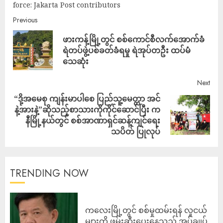
force: Jakarta Post contributors
Previous
ဖားကန့်မြို့တွင် စစ်ကောင်စီလက်အောက်ခံ
ရဲတပ်ဖွဲ့ပစ်ခတ်ခံရမှု ရဲအုပ်တဦး ထပ်မံ
သေဆုံး
Next
“ဒို့အမေစု ကျန်းမာပါစေ ပြည်သူ့မေတ္တာ အင်
နဲ့အားနဲ့”ဆိုသည့်စာသားကိုကိုင်ဆောင်ပြီး က
နီမြို့နယ်တွင် စစ်အာဏာရှင်ဆန့်ကျင်ရေး
သပိတ် ပြုလုပ်
TRENDING NOW
ကလေးမြို့တွင် စစ်မှုထမ်းရန် လူငယ်
များကို ဖမ်းဆီးပေးနေသည့် အုပ်ချုပ်