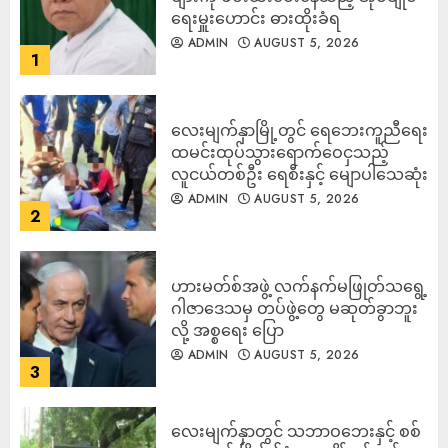
ရေးမှူးဟောင်း ဓားထိုးခံရ
ADMIN
AUGUST 5, 2026
1
လေးမျက်နှာမြို့တွင် ရေဘေးကူညီရေး
ထမင်းထုပ်သွားရောက်ဝေငှသည့်
လူငယ်တစ်ဦး ရေစီးနှင့် မျောပါသေဆုံး
ADMIN
AUGUST 5, 2026
2
ဟားမတ်စ်အဖွဲ့ လက်နက်မဖြုတ်သရွေ့
ဂါဇာဒေသမှ တပ်ဖွဲ့တွေ မဆုတ်ခွာဘူး
လို့ အစ္စရေး ပြော
ADMIN
AUGUST 5, 2026
3
‎လေးမျက်နှာတွင် သဘာဝဘေးနှင့် စစ်