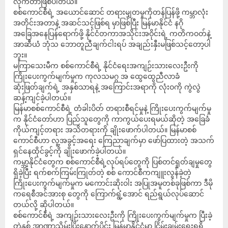
လိုက်တာဖြစ်ပါတယ်။
စစ်ကောင်စီရဲ့ အယောင်ဆောင် တရားမျှတမှုကိုတန်ပြန်ဖို့ ကမ္ဘာလုံး
အတိုင်းအတာနဲ့ အဆင်သင့်ဖြစ်ရ မှာဖြစ်ပြီး မြန်မာနိုင်ငံ နဂို
အခြေအနေပြန်ရောက်ဖို့ နိုင်ငံတကာအသိုင်းအဝိုင်းရဲ့ ကတိကဝတ်နဲ့
အာဆီယံ ဘုံသ ဘောတူညီချက်ငါးရပ် အချည်းနှီးမဖြစ်သင့်တော့ပါ
ဘူး။
မကြာသေးမီက စစ်ကောင်စီရဲ့ နိုင်ငံရေးအကျဉ်းသားလေးဦးကို
ကြိုးပေးကွက်မျက်မှုက ကုလသမဂ္ဂ အ ထွေထွေညီလာခံ
ဆုံးဖြတ်ချက်ရဲ့ အနှစ်သာရနဲ့ အကြောင်းအရာကို လုံးဝကို ကွဲလွဲ
ဆန့်ကျင်ခဲ့ပါတယ်။
မြန်မာစစ်ကောင်စီရဲ့ တံခါးပိတ် တရားစီရင်မှုနဲ့ ကြိုးပေးကွက်မျက်မှု
က နိုင်ငံတော်ဟာ ပြည်သူတွေကို ကာကွယ်ပေးရမယ်ဆိုတဲ့ အခြေခံ
ကိုယ်ကျင့်တရား အသိတရားကို ချိုးဖောက်ပါတယ်။ မြန်မာစစ်
ကောင်စီဟာ လူ့အခွင့်အရေး ကြေညာချက်မှာ ဖော်ပြထားတဲ့ အသက်
ရှင်နေထိုင်ခွင့်ကို ချိုးဖောက်ခဲ့ပါတယ်။
ကမ္ဘာ့နိုင်ငံတွေက စစ်ကောင်စီရဲ့လုပ်ရပ်တွေကို ပြစ်တင်ရှုတ်ချမှုတွေ
ရှိခဲ့ပြီး ရက်စက်ကြမ်းကြုတ်တဲ့ စစ် ကောင်စီကကျူးလွန်ခဲ့တဲ့
ကြိုးပေးကွက်မျက်မှုက မကောင်းဆိုးဝါး အပြုအမူတစ်ခုဖြစ်ကာ ဒီမို
ကရေစီအင်အားစု တွေကို ကြောက်ရွံ့အောင် ရည်ရွယ်လုပ်ဆောင်
တယ်လို့ ဆိုပါတယ်။
စစ်ကောင်စီရဲ့ အကျဉ်းသားလေးဦးကို ကြိုးပေးကွက်မျက်မှုက ပြီးခဲ့
တဲ့နှစ် အာဏာသိမ်းပြိးနောက်ပိုင်း မြန်မာနိုင်ငံမှာ ငြိမ်းချမ်းရေးရရှိ