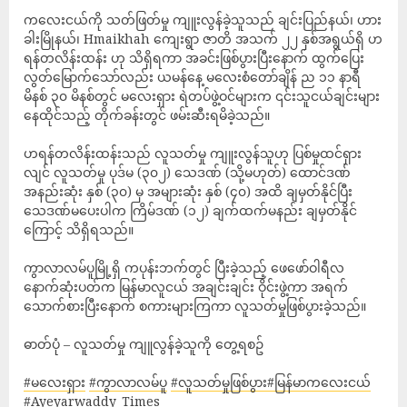
ကလေးငယ်ကို သတ်ဖြတ်မှု ကျူးလွန်ခဲ့သူသည် ချင်းပြည်နယ်၊ ဟား
ခါးမြိုနယ်၊ Hmaikhah ကျေးရွာ ဇာတိ အသက် ၂၂ နှစ်အရွယ်ရှိ ဟ
ရန်တလိန်းထန်း ဟု သိရှိရကာ အခင်းဖြစ်ပွားပြီးနောက် ထွက်ပြေး
လွတ်မြောက်သော်လည်း ယမန်နေ့ မလေးစံတော်ချိန် ည ၁၁ နာရီ
မိနစ် ၃၀ မိနစ်တွင် မလေးရှား ရဲတပ်ဖွဲ့ဝင်များက ၎င်းသူငယ်ချင်းများ
နေထိုင်သည့် တိုက်ခန်းတွင် ဖမ်းဆီးရမိခဲ့သည်။
ဟရန်တလိန်းထန်းသည် လူသတ်မှု ကျူးလွန်သူဟု ပြစ်မှုထင်ရှား
လျင် လူသတ်မူ ပုဒ်မ (၃၀၂) သေဒဏ် (သို့မဟုတ်) ထောင်ဒဏ်
အနည်းဆုံး နှစ် (၃၀) မှ အများဆုံး နှစ် (၄၀) အထိ ချမှတ်နိုင်ပြီး
သေဒဏ်မပေးပါက ကြိမ်ဒဏ် (၁၂) ချက်ထက်မနည်း ချမှတ်နိုင်
ကြောင့် သိရှိရသည်။
ကွာလာလမ်ပူမြို့ရှိ ကပုန်းဘက်တွင် ပြီးခဲ့သည့် ဖေဖော်ဝါရီလ
နောက်ဆုံးပတ်က မြန်မာလူငယ် အချင်းချင်း ဝိုင်းဖွဲ့ကာ အရက်
သောက်စားပြီးနောက် စကားများကြကာ လူသတ်မှုဖြစ်ပွားခဲ့သည်။
ဓာတ်ပုံ – လူသတ်မှု ကျူလွန်ခဲ့သူကို တွေ့ရစဥ်
#မလေးရှား
#ကွာလာလမ်ပူ
#လူသတ်မှုဖြစ်ပွား
#မြန်မာကလေးငယ်
#Ayeyarwaddy_Times