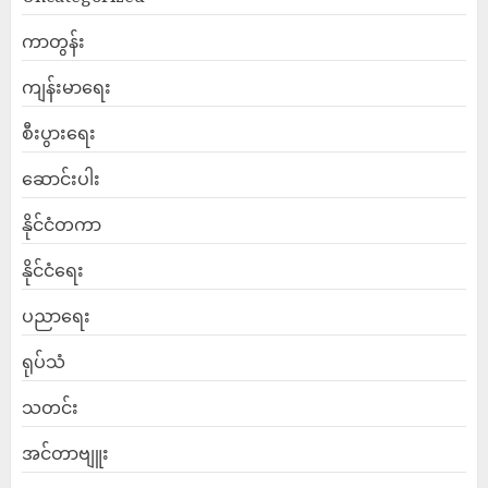
ကာတွန်း
ကျန်းမာရေး
စီးပွားရေး
ဆောင်းပါး
နိုင်ငံတကာ
နိုင်ငံရေး
ပညာရေး
ရုပ်သံ
သတင်း
အင်တာဗျူး