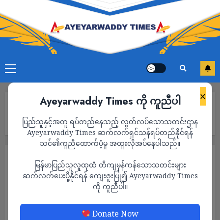
×
Ayeyarwaddy Times ကို ကူညီပါ
Home
မလေးရှားတွင် မြန်မာလူငယ်တစ်ဦးက အသက် ၇ နှစ်အရွယ် မြန်မာ
ပြည်သူနှင့်အတူ ရပ်တည်နေသည့် လွတ်လပ်သောသတင်းဌာန
ကလေးငယ်ကို လည်ပင်းညှစ်သတ်မှုဖြစ်ပွား
Ayeyarwaddy Times ဆက်လက်ရှင်သန်ရပ်တည်နိုင်ရန်
သင်၏ကူညီထောက်ပံ့မှု အထူးလိုအပ်နေပါသည်။
သတင်း
မြန်မာပြည်သူလူထုထံ တိကျမှန်ကန်သောသတင်းများ
မလေးရှားတွင် မြန်မာလူငယ်တစ်ဦးက အသက်
ဆက်လက်ပေးပို့နိုင်ရန် ကျေးဇူးပြု၍ Ayeyarwaddy Times
ကို ကူညီပါ။
၇ နှစ်အရွယ် မြန်မာကလေးငယ်ကို လည်ပင်း
ညှစ်သတ်မှုဖြစ်ပွား
Donate Now