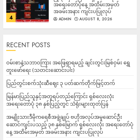
အရေးတော်ပုံနေ့ အထိမ်းအမှတ်
အခမ်းအနား ကျင်းပပြုလုပ်
4
ADMIN
AUGUST 8, 2026
RECENT POSTS
ဝမ်းစာနဲ့သဘာဝကြား အဖြေရှာရမည့် ချင်းတွင်းမြစ်ဝှမ်း ရွှေ
တူးဖော်ရေး (သတင်းဆောင်းပါး)
ပြည်တွင်းစက်သုံးဆီဈေး ၃ ပတ်ဆက်တိုက်မြင့်တက်
မြန်မာပြည်သူနှင့်အတူရပ်တည်ကြောင်း ရှစ်လေးလုံး
အရေးတော်ပုံ ၃၈ နှစ်ပြည့်တွင် သံရုံးများထုတ်ပြန်
အမျိုးသားဒီမိုကရေစီအဖွဲ့ချုပ် ဗဟိုအလုပ်အမှုဆောင်ဦး
ဆောင်ကျင်းပသည့် ၃၈ နှစ်မြောက် ရှစ်လေးလုံး အရေးတော်ပုံ
နေ့ အထိမ်းအမှတ် အခမ်းအနား ကျင်းပပြုလုပ်