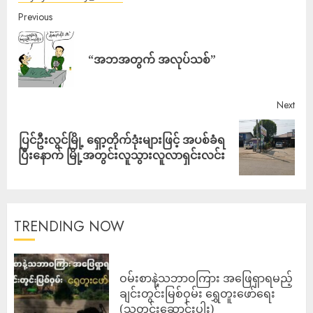
Previous
“အဘအတွက် အလုပ်သစ်”
Next
ပြင်ဦးလွင်မြို့ ရှော့တိုက်ဒုံးများဖြင့် အပစ်ခံရ
ပြီးနောက် မြို့အတွင်းလူသွားလူလာရှင်းလင်း
TRENDING NOW
ဝမ်းစာနဲ့သဘာဝကြား အဖြေရှာရမည့်
ချင်းတွင်းမြစ်ဝှမ်း ရွှေတူးဖော်ရေး
(သတင်းဆောင်းပါး)