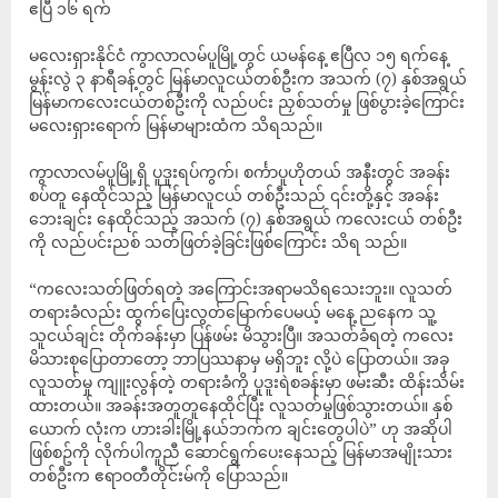
ဧပြီ ၁၆ ရက်
မလေးရှားနိုင်ငံ ကွာလာလမ်ပူမြို့တွင် ယမန်နေ့ ဧပြီလ ၁၅ ရက်နေ့
မွန်းလွဲ ၃ နာရီခန့်တွင် မြန်မာလူငယ်တစ်ဦးက အသက် (၇) နှစ်အရွယ်
မြန်မာကလေးငယ်တစ်ဦးကို လည်ပင်း ညှစ်သတ်မှု ဖြစ်ပွားခဲ့ကြောင်း
မလေးရှားရောက် မြန်မာများထံက သိရသည်။
ကွာလာလမ်ပူမြို့ရှိ ပူဒူးရပ်ကွက်၊ စင်္ကာပူဟိုတယ် အနီးတွင် အခန်း
စပ်တူ နေထိုင်သည့် မြန်မာလူငယ် တစ်ဦးသည် ၎င်းတို့နှင့် အခန်း
ဘေးချင်း နေထိုင်သည့် အသက် (၇) နှစ်အရွယ် ကလေးငယ် တစ်ဦး
ကို လည်ပင်းညစ် သတ်ဖြတ်ခဲ့ခြင်းဖြစ်ကြောင်း သိရ သည်။
“ကလေးသတ်ဖြတ်ရတဲ့ အကြောင်းအရာမသိရသေးဘူး။ လူသတ်
တရားခံလည်း ထွက်ပြေးလွတ်မြောက်ပေမယ့် မနေ့ ညနေက သူ့
သူငယ်ချင်း တိုက်ခန်းမှာ ပြန်ဖမ်း မိသွားပြီ။ အသတ်ခံရတဲ့ ကလေး
မိသားစုပြောတာတော့ ဘာပြဿနာမှ မရှိဘူး လို့ပဲ ပြောတယ်။ အခု
လူသတ်မှု ကျူးလွန်တဲ့ တရားခံကို ပူဒူးရဲစခန်းမှာ ဖမ်းဆီး ထိန်းသိမ်း
ထားတယ်။ အခန်းအတူတူနေထိုင်ပြီး လူသတ်မှုဖြစ်သွားတယ်။ နှစ်
ယောက် လုံးက ဟားခါးမြို့နယ်ဘက်က ချင်းတွေပါပဲ” ဟု အဆိုပါ
ဖြစ်စဥ်ကို လိုက်ပါကူညီ ဆောင်ရွက်ပေးနေသည့် မြန်မာအမျိုးသား
တစ်ဦးက ဧရာဝတီတိုင်းမ်ကို ပြောသည်။