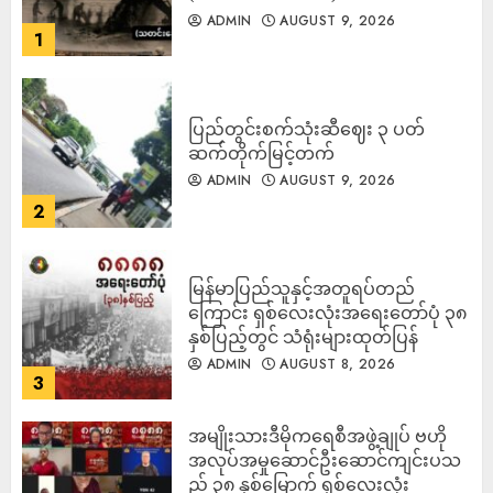
ADMIN
AUGUST 9, 2026
1
ပြည်တွင်းစက်သုံးဆီဈေး ၃ ပတ်
ဆက်တိုက်မြင့်တက်
ADMIN
AUGUST 9, 2026
2
မြန်မာပြည်သူနှင့်အတူရပ်တည်
ကြောင်း ရှစ်လေးလုံးအရေးတော်ပုံ ၃၈
နှစ်ပြည့်တွင် သံရုံးများထုတ်ပြန်
ADMIN
AUGUST 8, 2026
3
အမျိုးသားဒီမိုကရေစီအဖွဲ့ချုပ် ဗဟို
အလုပ်အမှုဆောင်ဦးဆောင်ကျင်းပသ
ည့် ၃၈ နှစ်မြောက် ရှစ်လေးလုံး