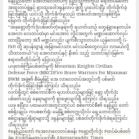
နေပြည်တော် အေလာလေတပ်ကို ပြည်သူ့ကာကွယ် ရေးတပ်မတော်
အထူးတပ်ဖွဲ့နှင့် ရှားထူးဝေါဒရုန်းတပ် ဖွဲ့တို့ ပူးပေါင်းပြီး တိုက်ခိုက်ခဲ့
ခြင်းဖြစ်ပြီး ယင်းသို့ တိုက်ခိုက်မှုသည် တစ်ပတ်အတွင်းနှစ်ကြိမ်
မြောက် တိုက်ခိုက်ခဲ့ခြင်းဖြစ်သည်။
“အခုရှော့တိုက်ဒုံးပစ်ခတ်တဲ့နေရာကို ရဟတ်ယာဉ် တွေနဲ့ရှာနေတယ်။
အေလာ လေတပ်ထဲမှာ မင်းအောင် လှိုင်အတွက် မဏ္ဍပ်ဆောက်လုပ်
ထားပြီးတော့ အဲဒီ မဏ္ဍပ်လည်း ပျက်စီးသွားတယ်။ ယုန်လေးတို့ G-
Fatt တို့ ဆုပန်ထွာနဲ့ အခြားမင်းသား မင်းသမီးတွေလည်း လာမယ်လို့
သိထားတယ်”ဟု အေလာတပ်နှင့် နီးစပ် သည့် သတင်းရင်းမြစ်က
ဧရာ၀တီတိုင်းမ်ကို ပြောသည်။
ယခုတစ်ကြိမ်ပစ်ခတ်မှုကို Mountain Knights Civilian
Defense Force (MKCDF)က Brave Warriors For Myanmar
BWM အဖွဲ့၏ စီမံမှုဖြင့် အေ လာလေတပ်အတွင်းကို ပစ်ခတ်
တိုက်ခိုက်ခဲ့ခြင်းဖြစ် ကြောင်း သိရသည်။
လက်ရှိတွင် စစ်ကောင်စီက ရဟတ်ယာဉ်များဖြင့် ရှော့ တိုက်ဒုံး
ပစ်ခတ်သည့် နေရာများကို ရှာဖွေလျက်ရှိ ကြောင်း သိရသည်။
ယခု ဧပြီလ ပထမပတ်အတွင်းတွင်ပင် စစ်ကောင်စီ၏ နေပြည် တော်
စစ်ရုံးချုပ်၊ ကပစစက်ရုံ၊ မေမြို့စစ်တက္ကသိုလ်၊ ရှေ့တောင်တိုင်း
စစ်ဌာနချုပ်ရှိရာများသို့ ဒရုန်းများဖြင့် ပစ်ခတ်တိုက်ခိုက်ခံရကြောင်း
သိရသည်။
#နေပြည်တော်
#အေလာလေတပ်စခန်း
#ရှော့တိုက်ဒုံး
#ထပ်မံပစ်ခတ်
ခံရ
#သင်္ကြန်မဏ္ဍပ်ပျက်စီး
#Ayeyarwaddy_Times