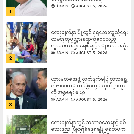
ADMIN
AUGUST 5, 2026
1
လေးမျက်နှာမြို့တွင် ရေဘေးကူညီရေး
ထမင်းထုပ်သွားရောက်ဝေငှသည့်
လူငယ်တစ်ဦး ရေစီးနှင့် မျောပါသေဆုံး
ADMIN
AUGUST 5, 2026
2
ဟားမတ်စ်အဖွဲ့ လက်နက်မဖြုတ်သရွေ့
ဂါဇာဒေသမှ တပ်ဖွဲ့တွေ မဆုတ်ခွာဘူး
လို့ အစ္စရေး ပြော
ADMIN
AUGUST 5, 2026
3
‎လေးမျက်နှာတွင် သဘာဝဘေးနှင့် စစ်
ဘေးဒဏ် ပြိုင်၍ခံနေရချိန် စစ်တပ်က