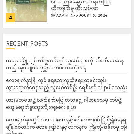
လေကြောင်းနှင့် လက်နက် ကြီး
တိုက်ခိုက်မှု တိုးလုပ်လာ
ADMIN
AUGUST 5, 2026
4
RECENT POSTS
ကလေးမြို့တွင် စစ်မှုထမ်းရန် လူငယ်များကို ဖမ်းဆီးပေးနေ
သည့် အုပ်ချုပ်ရေးမှူးဟောင်း ဓားထိုးခံရ
လေးမျက်နှာမြို့တွင် ရေဘေးကူညီရေး ထမင်းထုပ်
သွားရောက်ဝေငှသည့် လူငယ်တစ်ဦး ရေစီးနှင့် မျောပါသေဆုံး
ဟားမတ်စ်အဖွဲ့ လက်နက်မဖြုတ်သရွေ့ ဂါဇာဒေသမှ တပ်ဖွဲ့
တွေ မဆုတ်ခွာဘူးလို့ အစ္စရေး ပြော
‎လေးမျက်နှာတွင် သဘာဝဘေးနှင့် စစ်ဘေးဒဏ် ပြိုင်၍ခံနေရ
ချိန် စစ်တပ်က လေကြောင်းနှင့် လက်နက် ကြီးတိုက်ခိုက်မှု တိုး