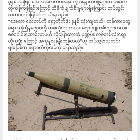
ခုနစ် လုံးဖြင့် အေလာလေတပ်စခန်း ကို ဒရုန်းတပ်ဖွဲ့များက ပစ်ခတ်
တိုက်ခိုက်ခဲ့ခြင်းကြောင့် ထိခိုက်ပျက်စီးမှုများရှိကြောင်း တပ်တွင်း
သတင်းရင်းမြစ်ထံက သိရသည်။
“အေလာ လေတပ်ကို ရှော့တိုက်ဒုံး ခုနစ် လုံးကျတယ်။ ဘန်ကားတွေ
ရော သင်္ကြန်မဏ္ဍပ်ကို တစ်လုံးကျတယ်။ မဏ္ဍပ်ပျက်စီးသွားတယ်။
စစ်ခေါင်းဆောင်လာမယ် လို့ပြောထားတဲ့ မဏ္ဍပ်။ တစ်တပ်လုံးရှော့
တိုက်ဒုံး ကြောင့် အကုန်လန့်နိုးကုန်တယ်”ဟု တပ်တွင်းသတင်း
ရင်းမြစ်က ဧရာ၀တီတိုင်းမ်ကို ပြောသည်။