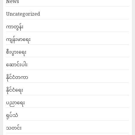
News
Uncategorized
ကာတွန်း
ကျန်းမာရေး
စီးပွားရေး
ဆောင်းပါး
နိုင်ငံတကာ
နိုင်ငံရေး
ပညာရေး
ရုပ်သံ
သတင်း