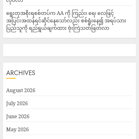
လုပ်လာ
ရွေးတုအစိုးရစစ်တပ်က AA ကို ကြည်း၊ ရေ၊ လေဖြင့်
အပြင်းအထန်ရင်ဆိုင်နေသော်လည်း စစ်ရှုံးနေ၍ အရပ်သား
ပြည်သူကို ရည်ရွယ်ချက်ထား ဗုံးကြဲသတ်ဖြတ်လာ
ARCHIVES
August 2026
July 2026
June 2026
May 2026