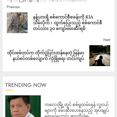
Previous
နန့်ယားရှိ စစ်ကောင်စီစခန်းကို KIA
သိမ်းပိုက် ၊ ထွက်ပြေးသည့် စစ်ကောင်စီ
တပ်သား ၃၀ ကျော်ဖမ်းဆီးရမိ
Next
ထိုင်းစစ်တပ်က တိုက်ပွဲပြင်းထန်နေတဲ့ မြန်မာ
နယ်စပ်တစ်လျောက် လုံခြုံရေး တင်းကျပ်
TRENDING NOW
ကလေးမြို့တွင် စစ်မှုထမ်းရန် လူငယ်
များကို ဖမ်းဆီးပေးနေသည့် အုပ်ချုပ်
ရေးမှူးဟောင်း ဓားထိုးခံရ