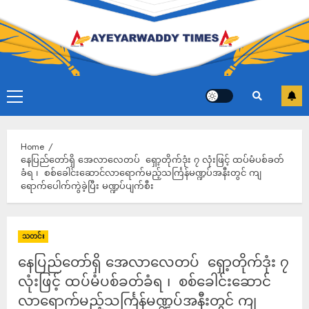
×
Ayeyarwaddy Times ကို ကူညီပါ
Home
နေပြည်တော်ရှိ အေလာလေတပ် ရှော့တိုက်ဒုံး ၇ လုံးဖြင့် ထပ်မံပစ်ခတ်
ပြည်သူနှင့်အတူ ရပ်တည်နေသည့် လွတ်လပ်သောသတင်းဌာန
ခံရ ၊ စစ်ခေါင်းဆောင်လာရောက်မည့်သင်္ကြန်မဏ္ဍပ်အနီးတွင် ကျ
ရောက်ပေါက်ကွဲခဲ့ပြီး မဏ္ဍပ်ပျက်စီး
Ayeyarwaddy Times ဆက်လက်ရှင်သန်ရပ်တည်နိုင်ရန်
သင်၏ကူညီထောက်ပံ့မှု အထူးလိုအပ်နေပါသည်။
မြန်မာပြည်သူလူထုထံ တိကျမှန်ကန်သောသတင်းများ
သတင်း
ဆက်လက်ပေးပို့နိုင်ရန် ကျေးဇူးပြု၍ Ayeyarwaddy Times
နေပြည်တော်ရှိ အေလာလေတပ် ရှော့တိုက်ဒုံး ၇
ကို ကူညီပါ။
လုံးဖြင့် ထပ်မံပစ်ခတ်ခံရ ၊ စစ်ခေါင်းဆောင်
လာရောက်မည့်သင်္ကြန်မဏ္ဍပ်အနီးတွင် ကျ
Donate Now