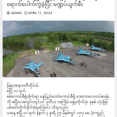
ရောက်ပေါက်ကွဲခဲ့ပြီး မဏ္ဍပ်ပျက်စီး
ADMIN
APRIL 11, 2024
မြရာ/ဧရာ၀တီတိုင်းမ်
ဧပြီ ၁၁ ရက်
စစ်ကောင်စီရုံးစိုက်ရာ နေပြည်တော်ကောင်စီရှိ အေလာလေတပ်စခန်း
ကို ဧပြီလအတွင်းတွင်ပင် ဒုတိယ အကြိမ် ရှော့တိုက်ဒုံး ခုနစ် လုံးဖြင့်
ပစ်ခတ်တိုက်ခိုက်ခံရကြောင်း သိရသည်။
ယနေ့ ဧပြီ ၁၁ ရက် နံနက် ၄ နာရီ ၄၅ မိနစ်တွင် ၁၀၇ မမ ဒုံးကျည်