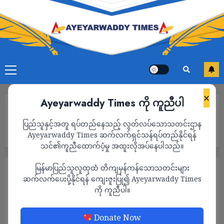
×
Ayeyarwaddy Times ကို ကူညီပါ
Home
လူငယ်တွေဟာ နိုင်ငံရေးသမားတွေရဲ့ ဘာသာရေးဝါဒမှိုင်းတိုက်ခံနေရ
ပြည်သူနှင့်အတူ ရပ်တည်နေသည့် လွတ်လပ်သောသတင်းဌာန
တယ်လို့ စစ်ခေါင်းဆောင်စွပ်စွဲ၊ ယဥ်ကျေးမှုတွေကိုစောင့်ထိန်းလိုစိတ်
ချို့တဲ့လာဟုဆို
Ayeyarwaddy Times ဆက်လက်ရှင်သန်ရပ်တည်နိုင်ရန်
သင်၏ကူညီထောက်ပံ့မှု အထူးလိုအပ်နေပါသည်။
မြန်မာပြည်သူလူထုထံ တိကျမှန်ကန်သောသတင်းများ
သတင်း
ဆက်လက်ပေးပို့နိုင်ရန် ကျေးဇူးပြု၍ Ayeyarwaddy Times
လူငယ်တွေဟာ နိုင်ငံရေးသမားတွေရဲ့ ဘာသာ
ကို ကူညီပါ။
ရေးဝါဒမှိုင်းတိုက်ခံနေရတယ်လို့ စစ်
ခေါင်းဆောင်စွပ်စွဲ၊ ယဥ်ကျေးမှုတွေကိုစောင့်
Donate Now