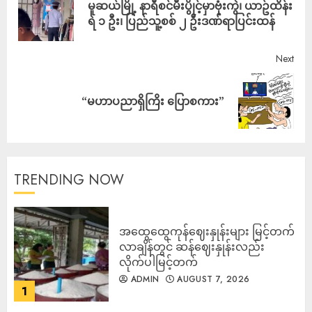
မူဆယ်မြို့ နာရီစင်မီးပွိုင့်မှာဗုံးကွဲ၊ ယာဥ်ထိန်း
ရဲ ၁ ဦး၊ ပြည်သူ့စစ် ၂ ဦးဒဏ်ရာပြင်းထန်
Next
“မဟာပညာရှိကြိး ပြောစကား”
TRENDING NOW
အထွေထွေကုန်ဈေးနှုန်းများ မြင့်တက်
လာချိန်တွင် ဆန်ဈေးနှုန်းလည်း
လိုက်ပါမြင့်တက်
ADMIN
AUGUST 7, 2026
1