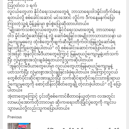
သြဂုတ်လ ၁ ရက်
လူငယ်တွေဟာ နိုင်ငံရေးသမားတွေရဲ့ ဘာသာရေးဝါဒမှိုင်းတိုက်ခံနေ
ရတယ်လို့ စစ်ခေါင်းဆောင် မင်းအောင် လှိုင်က ဒီကနေ့မနက်ပြော
ကြားတဲ့သူ့ရဲ့မိန့်ခွန်းမှာ စွပ်စွဲပြောဆိုထားပါတယ်။
”မျိုးဆက်သစ်လူငယ်တွေဟာ နိုင်ငံရေးသမားတွေရဲ့ ဘာသာရေး
ဝါဒ မှိုင်းမိလှုံ့ဆော်ခြင်းနဲ့ လှုံ့ ဆော်ခံရခြင်း၊အမျိုးဘာသာသာသနာ ယ
ဥ်ကျေးမှုဓလေ့ ထုံးစံတွေကိုဖျက်ဆီးမှိုင်းတိုက်ဝါဒဖြန့်လှုံ့ဆော်ခံရ
ခြင်းတို့ကြုံတွေ့ခဲ့ရပါတယ်” လို့ စစ်ခေါင်းဆောင်ကပြောပါတယ်။
ဒါ့အပြင် အွန်လိုင်းမီဒီယာတွေကြောင့် မြန်မာ့ယဥ်ကျေးမှုနဲ့ပတ်သက်
ပြီး လွဲမှားစွာအသုံးချခံခဲ့ရတယ်လို့သူကဆိုပါတယ်။
”အွန်လိုင်းမီဒီယာတွေပေါ်မှာ လူငယ်တွေဟာမြန်မာ့ယဥ်ကျေးမှုနဲ့
ပတ်သက်ပြီး လွဲမှားစွာအသုံးချခြင်းခံခဲ့ရပါတယ်။ ဒါကြောင့်လူငယ်
တွေစိတ်ပိုင်းဆိုင်ရာအားနည်းပြီး သက်ဆိုင်ရာတိုင်းရင်းသားရိုးရာယ
ဥ်ကျေးမှုတွေကို စောင့်ထိန်းလိုစိတ်တွေချို့တဲ့လာခဲ့ပါတယ်” လို့ ပြော
ပါတယ်။
အဲ့တာတွေကြောင့် ၄င်းတို့စစ်ကောင်စီတာဝန်ယူတဲ့ကာ လအတွင်း
လာမယ့်အောက်တိုဘာလမှာ ဆို၊က၊ရေး၊တီးပြိုင်ပွဲတွေကို ကျင်းပ
သွားမယ်လို့လည်းသူကပြောပါတယ်။
Previous