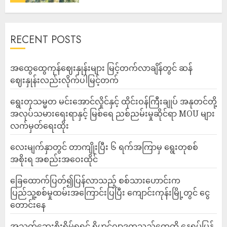
RECENT POSTS
အထွေထွေကုန်ဈေးနှုန်းများ မြင့်တက်လာချိန်တွင် ဆန်
ဈေးနှုန်းလည်းလိုက်ပါမြင့်တက်
ရွေးတုသမ္မတ မင်းအောင်လှိုင်နှင့် ထိုင်းဝန်ကြီးချုပ် အနုတင်တို့
အလုပ်သမားရေးရာနှင့် မြစ်ရေ ညစ်ညမ်းမှုဆိုင်ရာ MOU များ
လက်မှတ်ရေးထိုး
လေးမျက်နှာတွင် တာကျိုးပြီး ၆ ရက်အကြာမှ ရွေးတုစစ်
အစိုးရ အစည်းအဝေးထိုင်
ခြေထောက်ပြတ်၍ပြန်လာသည့် စစ်သားဟောင်းက
ပြည်သူ့စစ်မှုထမ်းအကြောင်းပြပြီး ကျောင်းကုန်းမြို့တွင် ငွေ
တောင်းနေ
အသက်ဘေးစိုးရိမ်ရရင် ရိုဟင်ဂျာဒုက္ခသည်တွေကို နေရပ်ပြန်