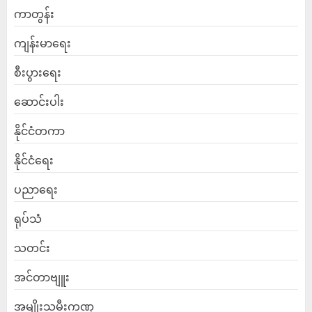
ကာတွန်း
ကျန်းမာရေး
စီးပွားရေး
ဆောင်းပါး
နိုင်ငံတကာ
နိုင်ငံရေး
ပညာရေး
ရုပ်သံ
သတင်း
အင်တာဗျူး
အမျိုးသမီးကဏ္ဍ