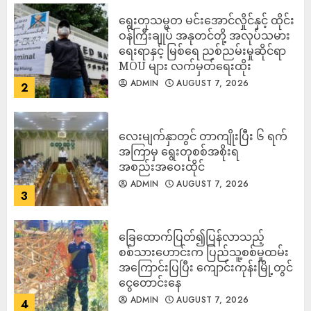
ရွေးတုသမ္မတ မင်းအောင်လှိုင်နှင့် ထိုင်း
ဝန်ကြီးချုပ် အနုတင်တို့ အလုပ်သမား
ရေးရာနှင့် မြစ်ရေ ညစ်ညမ်းမှုဆိုင်ရာ
MOU များ လက်မှတ်ရေးထိုး
ADMIN
AUGUST 7, 2026
2
လေးမျက်နှာတွင် တာကျိုးပြီး ၆ ရက်
အကြာမှ ရွေးတုစစ်အစိုးရ
အစည်းအဝေးထိုင်
ADMIN
AUGUST 7, 2026
3
ခြေထောက်ပြတ်၍ပြန်လာသည့်
စစ်သားဟောင်းက ပြည်သူ့စစ်မှုထမ်း
အကြောင်းပြပြီး ကျောင်းကုန်းမြို့တွင်
ငွေတောင်းနေ
ADMIN
AUGUST 7, 2026
4