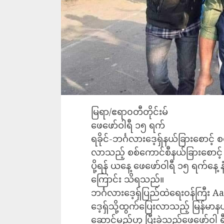
မြရာ/ဧရာ၀တီတိုင်းမ်
ဖေဖော်ဝါရီ ၁၅ ရက်
ရခိုင်-ဘင်္ဂလားဒေ့ရှ်နယ်ခြားစောင့် စ
လာသည့် စစ်ကောင်စီနယ်ခြားစောင့် တပ်
ပို့ရန် ယနေ့ ဖေဖော်ဝါရီ ၁၅ ရက်နေ့ 
ကြောင်း သိရသည်။
ဘင်္ဂလားဒေ့ရှ်ပြည်ထဲရေး၀န်ကြီ
ဒေ့ရှ်သို့ထွက်ပြေးလာသည့် မြန်မာနယ်
ဆောင်မည်ဟု ပြီးခဲ့သည့်ဖေဖော်ဝါ ရ