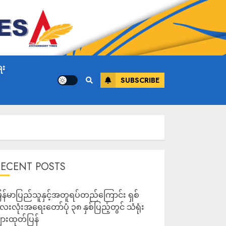
ေး
SUBSCRIBE
RECENT POSTS
ြန်မာပြည်သူနှင့်အတူရပ်တည်ကြောင်း ရှစ်
ေးလုံးအရေးတော်ပုံ ၃၈ နှစ်ပြည့်တွင် သံရုံး
ျားထုတ်ပြန်