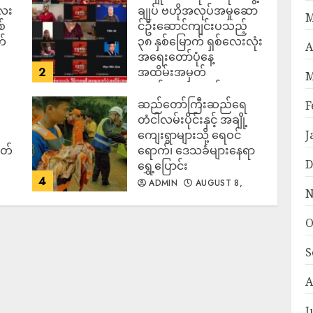
လေး
ချုပ် ဗဟိုအလုပ်အမှုဆော
M
စ်
င်ဦးဆောင်ကျင်းပသည့်
တ်
၃၈ နှစ်မြောက် ရှစ်လေးလုံး
A
အရေးတော်ပုံနေ့
2
အထိမ်းအမှတ်
M
အခမ်းအနား ကျင်းပ
ပြုလုပ်
ဆည်တော်ကြီးဆည်ရေ
F
တံငါလမ်းပိုင်းနှင့် အချို့
ADMIN
AUGUST 8,
2026
J
ကျေးရွာများသို့ ရေဝင်
ုတ်
ရောက်၊ ‌ဒေသခံများနေရာ
D
ရွှေ့ပြောင်း
4
ADMIN
AUGUST 8,
N
2026
O
S
A
J