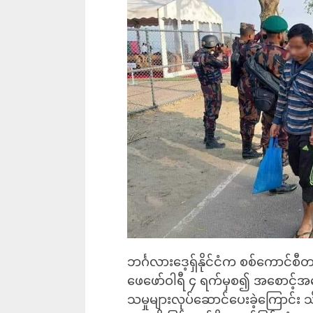
ဘင်္ဂလားဒေ့ရှ်နိုင်ငံက စစ်ကောင်စီတပ
ဖေဖော်ဝါရီ ၄ ရက်မှစ၍ အစောင့်အရ
သမှုများလုပ်ဆောင်ပေးခဲ့ကြောင်း