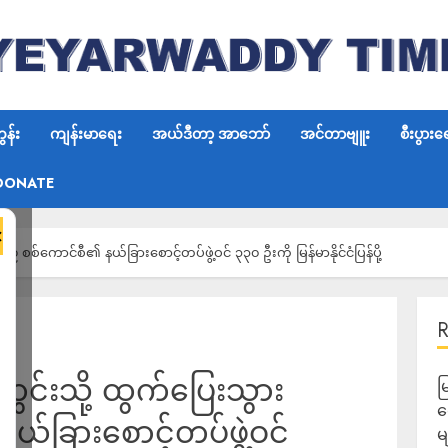
န်း
ကျန်းမာရေး
အယ်ဒီတာ့ အာဘော်
အင်တာဗျူး
စီးပွားရ
DONATE
×
့် စစ်ကောင်စီ၏ နယ်ခြားစောင့်တပ်ဖွဲ့ဝင် ၃၃၀ ဦးကို မြန်မာနိုင်ငံပြန်ပို့
အတွင်းသို့ ထွက်ပြေးသွား
မ
လ
်ခြားစောင့်တပ်ဖွဲ့ဝင်
မ