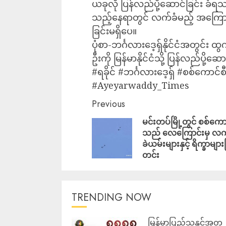
ယခုလို ပြန်လည်ပို့ဆောင်ခြင်း ခံရ
သည့်နေရာတွင် လက်ခံမည့် အကြောင်
ခြင်းမရှိပေ။
ပုံစာ-ဘင်္ဂလားဒေ့ရှ်နိုင်ငံအတွင်း 
ဦးကို မြန်မာနိုင်ငံသို့ ပြန်လည်ပို့ဆေ
#ရခိုင် #ဘင်္ဂလားဒေ့ရှ် #စစ်ကောင်စီ
#Ayeyarwaddy_Times
Previous
မင်းတပ်မြို့တွင် စစ်ကော
သည် လေကြောင်းမှ လက
ခဲယမ်းများနှင့် ရိက္ခာများ
တင်း
TRENDING NOW
မြန်မာပြည်သူနှင့်အတူ