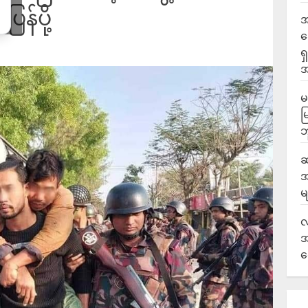
ြန်ပို့
အ
ဆ
ရ
အ
မ
မ
ဘ
ဆ
အ
မ
လ
အ
ရ