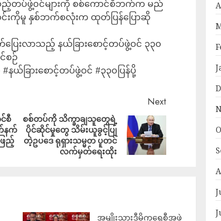
သည့်တပ်ဖွဲ့၀င်များကို စစ်ကောင်စီဘက်က မည်
A
းကိုမူ နှစ်ဘက်စလုံးက ထုတ်ပြန်ပြောဆို
M
ထွက်ပြေးလာသည့် နယ်ခြားစောင့်တပ်ဖွဲ့ဝင် ၃၃၀
F
ာင်စဉ်
J
 #နယ်ခြားစောင့်တပ်ဖွဲ့ဝင် #၃၃၀ပြန်ပို့
D
Next
N
င်စီ
စစ်တပ်ကို သိက္ခာချသူတွေရဲ့
O
်နက်
ပိုင်ဆိုင်မှုတွေ သိမ်းယူခွင့်ပြု
ဖြည့်
တဲ့ဥပဒေ ရုရှားသမ္မတ ပူတင်
S
လက်မှတ်ရေးထိုး
A
J
J
အမျိုးသားဒီမိုကရေစီအဖွဲ့