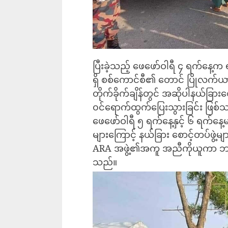
ပြီးခဲ့သည့် ဖေဖော်ဝါရီ ၄ ရက်နေ့က ရ
ရှိ စစ်ကောင်စီ၏ တောင် ပြိုလက်ယာန
တိုက်ခိုက်ချိန်တွင် အဆိုပါနယ်ခြားစေ
၀င်ရောက်ထွက်ပြေးသွားခြင်း ဖြစ်
ဖေဖော်ဝါရီ ၅ ရက်နေ့နှင့် ၆ ရက်နေ့
များကြောင့် နယ်ခြား စောင့်တပ်ဖွဲ
ARA အဖွဲ့၏အကူ အညီကိုယူကာ ဘင်္ဂလာ
သည်။