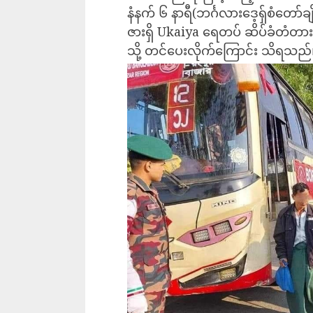
နံနက် ၆ နာရီ(ဘင်္ဂလားဒေ့ရှ်စံတော်
ဇားရှိ Ukaiya ရေတပ် ဆိပ်ခံတံတားမ
သို့ တင်ပေးလိုက်ကြောင်း သိရသည်