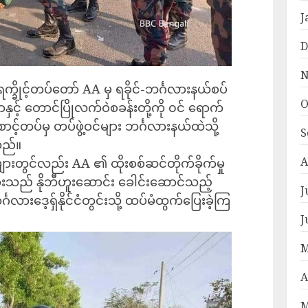
J
D
N
က္ခိုင့်တပ်တော် AA မှ ရခိုင်-ဘင်္ဂလား‌နယ်စပ်
O
ှင့် တောင်ပြိုလက်ဝဲစခန်းတို့ကို ၀င် ရောက်
ာင့်တပ်မှ တပ်ဖွဲ့ဝင်များ ဘင်္ဂလားနယ်ထဲသို့
S
သည်။
A
များတွင်လည်း AA ၏ ထိုးစစ်ဆင်တိုက်ခိုက်မှု
့များသည် နိုဘီဟူးဆောင်း ခေါင်းဆောင်သည့်
J
းဒေ့ရှ်နိုင်ငံတွင်းသို့ ထပ်မံထွက်ပြေးခဲ့ကြ
J
M
A
M