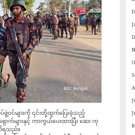
F
J
D
N
O
S
A
J
်ဖွဲ့၀င်များကို ၎င်းတို့ထွက်ပြေးခဲ့သည့်
J
ှောက်များနှင့် ကာကွယ်ပေးထားပြီး ဆေး ကု
M
 သိရသည်။