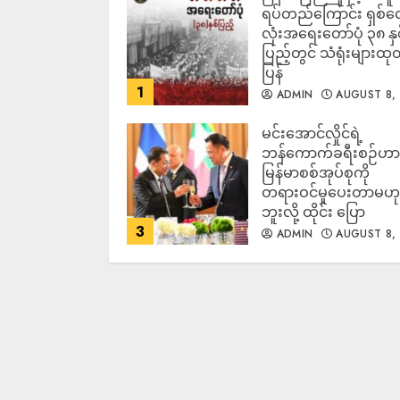
ရပ်တည်ကြောင်း ရှစ်
လုံးအရေးတော်ပုံ ၃၈ နှ
ပြည့်တွင် သံရုံးများထု
ပြန်
1
ADMIN
AUGUST 8,
2026
မင်းအောင်လှိုင်ရဲ့
ဘန်ကောက်ခရီးစဉ်ဟာ
မြန်မာစစ်အုပ်စုကို
တရားဝင်မှုပေးတာမဟ
ဘူးလို့ ထိုင်း ပြော
3
ADMIN
AUGUST 8,
2026