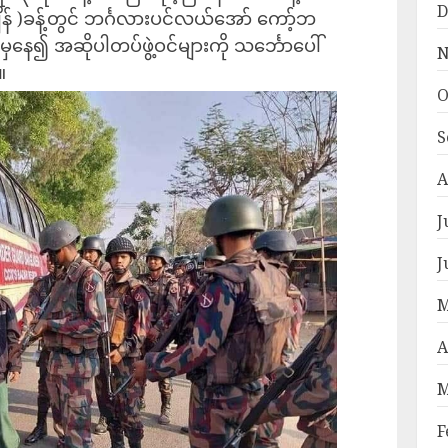
D
ချိန် )ခန့်တွင် ဘင်္ဂလားပင်လယ်အော် ကော့်ဘ
ှနေ၍ အဆိုပါတပ်ဖွဲ့ဝင်များကို သင်္ဘောပေါ်
N
။
O
S
A
J
J
M
A
M
F