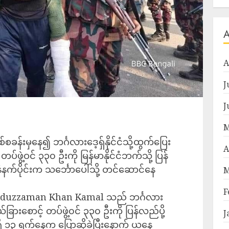
A
J
J
M
စ်စခန်းမှနေ၍ ဘင်္ဂလားဒေ့ရှ်နိုင်ငံသို့ထွက်ပြေး
A
ဖွဲ့ဝင် ၃၃၀ ဦးကို မြန်မာနိုင်ငံဘက်သို့ ပြန်
နံနက်ပိုင်းက သင်္ဘောပေါ်သို့ တင်ဆောင်နေ
M
F
း Aaduzzaman Khan Kamal သည် ဘင်္ဂလား
ခြားစောင့် တပ်ဖွဲ့၀င် ၃၃၀ ဦးကို ပြန်လည်ပို့
J
ီ ၁၃ ရက်နေ့က ပြောဆိုခဲ့ပြီးနောက် ယနေ့