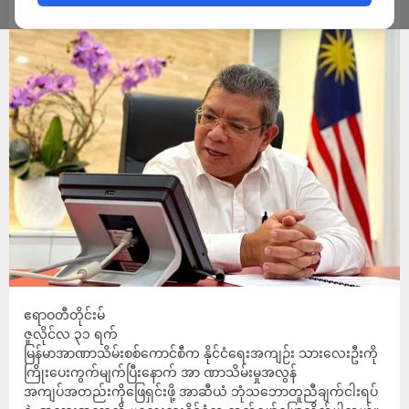
ADMIN
JULY 31, 2022
ဧရာဝတီတိုင်းမ်
ဇူလိုင်လ ၃၁ ရက်
မြန်မာအာဏာသိမ်းစစ်ကောင်စီက နိုင်ငံရေးအကျဉ်း သားလေးဦးကို
ကြိုးပေးကွက်မျက်ပြီးနောက် အာ ဏာသိမ်းမှုအလွန်
အကျပ်အတည်းကိုဖြေရှင်းဖို့ အာဆီယံ ဘုံသဘောတူညီချက်ငါးရပ်