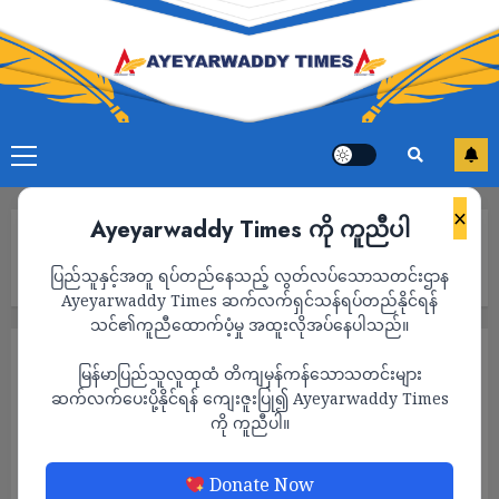
×
Ayeyarwaddy Times ကို ကူညီပါ
Home
အာဆီယံအဖွဲ့ဝင်နိုင်ငံတွေက NUG နဲ့ တွေ့ဆုံဖို့ လိုအပ်နေပြီလို့ မလေး
ပြည်သူနှင့်အတူ ရပ်တည်နေသည့် လွတ်လပ်သောသတင်းဌာန
ရှား နိုင်ငံခြားရေးဝန်ကြီး ပြော
Ayeyarwaddy Times ဆက်လက်ရှင်သန်ရပ်တည်နိုင်ရန်
သင်၏ကူညီထောက်ပံ့မှု အထူးလိုအပ်နေပါသည်။
သတင်း
မြန်မာပြည်သူလူထုထံ တိကျမှန်ကန်သောသတင်းများ
အာဆီယံအဖွဲ့ဝင်နိုင်ငံတွေက NUG နဲ့ တွေ့ဆုံဖို့
ဆက်လက်ပေးပို့နိုင်ရန် ကျေးဇူးပြု၍ Ayeyarwaddy Times
ကို ကူညီပါ။
လိုအပ်နေပြီလို့ မလေးရှား နိုင်ငံခြားရေးဝန်ကြီး
ပြော
Donate Now