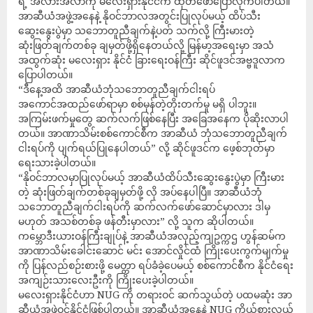
ရဲ့ အလားအလာကို မလေးရှားနိုင်ငံက ထုတ်ဖော်ပြောလိုက်ပါတယ်။
အာဆီယံအဖွဲ့အနေနဲ့ နိုဝင်ဘာလအတွင်းပြုလုပ်မယ့် ထိပ်သီး
ဆွေးနွေးပွဲမှာ သဘောတူညီချက်နဲ့ပတ် သက်လို့ ကြီးမားတဲ့
ဆုံးဖြတ်ချက်တစ်ခု ချမှတ်ဖို့ရှိနေတယ်လို့ မြန်မာ့အရေးမှာ အသံ
အထွက်ဆုံး မလေးရှား နိုင်ငံ ခြားရေးဝန်ကြီး ဆိုင်ဖူဒင်အဗ္ဗဒူလာက
ပြောပါတယ်။
“ဒီနေ့အထိ အာဆီယံဘုံသဘောတူညီချက်ငါးရပ်
အကောင်အထည်ဖော်ရာမှာ စစ်မှန်တဲ့တိုးတက်မှု မရှိ ပါဘူး။
အကြမ်းဖက်မှုတွေ ဆက်လက်ဖြစ်နေပြီး အခြေအနေက ပိုဆိုးလာပါ
တယ်။ အာဏာသိမ်းစစ်ကောင်စီက အာဆီယံ ဘုံသဘောတူညီချက်
ငါးရပ်ကို ပျက်ရယ်ပြုနေပါတယ်” လို့ ဆိုင်ဖူဒင်က ဖေ့စ်ဘုတ်မှာ
ရေးသားခဲ့ပါတယ်။
“နိုဝင်ဘာလမှာပြုလုပ်မယ့် အာဆီယံထိပ်သီးဆွေးနွေးပွဲမှာ ကြီးမား
တဲ့ ဆုံးဖြတ်ချက်တစ်ခုချမှတ်ဖို့ လို အပ်နေပါပြီ။ အာဆီယံဘုံ
သဘောတူညီချက်ငါးရပ်ကို ဆက်လက်ဖော်ဆောင်မှာလား ဒါမှ
မဟုတ် အသစ်တစ်ခု ဖန်တီးမှာလား” လို့ သူက ဆိုပါတယ်။
ကမ္ဘောဒီးယားဝန်ကြီးချုပ်နဲ့ အာဆီယံအလှည့်ကျဥက္ကဌ ဟွန်ဆမ်က
အာဏာသိမ်းခေါင်းဆောင် မင်း အောင်လှိုင်ထံ ကြိုးပေးကွက်မျက်မှု
ကို ပြန်လည်စဉ်းစားဖို့ မေတ္တာ ရပ်ခံခဲ့ပေမယ့် စစ်ကောင်စီက နိုင်ငံရေး
အကျဉ်းသားလေးဦးကို ကြိုးပေးခဲ့ပါတယ်။
မလေးရှားနိုင်ငံဟာ NUG ကို တရားဝင် ဆက်သွယ်တဲ့ ပထမဆုံး အာ
ဆီယံအဖွဲ့ဝင်နိုင်ငံဖြစ်ပါတယ်။ အာဆီယံအနေနဲ့ NUG ကိုယ်စားလှယ်