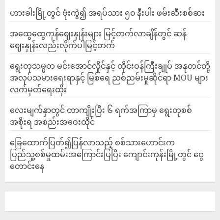
ဟားခါးမြို့တွင် ဗုံးကွဲ၍ အရပ်သား ၅၀ နီးပါး ဖမ်းဆီးစစ်ဆး
အထွေထွေကုန်ဈေးနှုန်းများ မြင့်တက်လာချိန်တွင် ဆန်
ဈေးနှုန်းလည်းလိုက်ပါမြင့်တက်
ရွေးတုသမ္မတ မင်းအောင်လှိုင်နှင့် ထိုင်းဝန်ကြီးချုပ် အနုတင်တို့
အလုပ်သမားရေးရာနှင့် မြစ်ရေ ညစ်ညမ်းမှုဆိုင်ရာ MOU များ
လက်မှတ်ရေးထိုး
လေးမျက်နှာတွင် တာကျိုးပြီး ၆ ရက်အကြာမှ ရွေးတုစစ်
အစိုးရ အစည်းအဝေးထိုင်
ခြေထောက်ပြတ်၍ပြန်လာသည့် စစ်သားဟောင်းက
ပြည်သူ့စစ်မှုထမ်းအကြောင်းပြပြီး ကျောင်းကုန်းမြို့တွင် ငွေ
တောင်းနေ