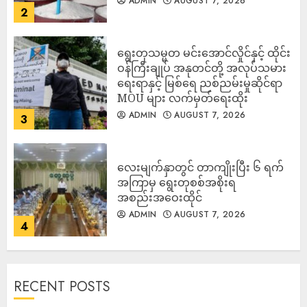
ADMIN
AUGUST 7, 2026
2
ရွေးတုသမ္မတ မင်းအောင်လှိုင်နှင့် ထိုင်း
ဝန်ကြီးချုပ် အနုတင်တို့ အလုပ်သမား
ရေးရာနှင့် မြစ်ရေ ညစ်ညမ်းမှုဆိုင်ရာ
MOU များ လက်မှတ်ရေးထိုး
ADMIN
AUGUST 7, 2026
3
လေးမျက်နှာတွင် တာကျိုးပြီး ၆ ရက်
အကြာမှ ရွေးတုစစ်အစိုးရ
အစည်းအဝေးထိုင်
ADMIN
AUGUST 7, 2026
4
RECENT POSTS