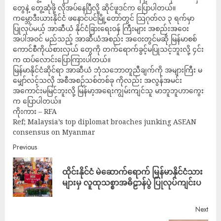
တွေနဲ့ တွေ့ဆုံဖို့ လိုအပ်နေပြီလို့ ဆိုင်ဖူဒင်က ပြောပါတယ်။
ကမ္ဘောဒီးယားနိုင်ငံ ဖနောင်ပင်မြို့တော်တွင် သြဂုတ်လ ၃ ရက်မှာ
ပြုလုပ်မယ့် အာဆီယံ နိုင်ငံခြားရေးဝန် ကြီးများ အစည်းအဝေး
အပါအဝင် မည်သည့် အာဆီယံအစည်း အဝေးတွင်မဆို မြန်မာစစ်
ကောင်စီကိုယ်စားလှယ် တွေကို တက်ရောက်ခွင့်မပြုသင့်ဘူးလို့ ၄င်း
က ထပ်လောင်းပြောကြားပါတယ်။
မြန်မာနိုင်ငံဆိုင်ရာ အာဆီယံ ဘုံသဘောတူညီချက်ကို အများကြီး မ
မျှော်လင့်သလို အစီအစဉ်သစ်တစ်ခု ကိုလည်း အလွန်အမင်း
အကောင်းမမြင်ဘူးလို့ မြန်မာ့အရေးကျွမ်းကျင်သူ မာဘူဘူဟာကွေး
က ပြောပါတယ်။
ကိုးကား – RFA
Ref; Malaysia’s top diplomat broaches junking ASEAN
consensus on Myanmar
Previous
ထိုင်းနိုင်ငံ မဲဆောက်ရောက် မြန်မာနိုင်ငံသား
များမှ လူထုသစ္စာအဓိဠာန်ပွဲ ပြုလုပ်ကျင်းပ
Next