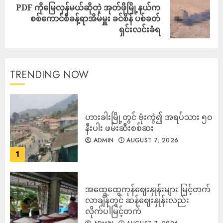
PDF ကိုမြေလှန်မယ်ဆိုတဲ့ အုတ်ဖိုမြို့နယ်က
စစ်ကောင်စီခန့်ရာအိမ်မှူး ခင်စိန် ပစ်ခတ်
ရှင်းလင်းခံရ
TRENDING NOW
ဟားခါးမြို့တွင် ဗုံးကွဲ၍ အရပ်သား ၅၀
နီးပါး ဖမ်းဆီးစစ်ဆး
ADMIN
AUGUST 7, 2026
1
အထွေထွေကုန်ဈေးနှုန်းများ မြင့်တက်
လာချိန်တွင် ဆန်ဈေးနှုန်းလည်း
လိုက်ပါမြင့်တက်