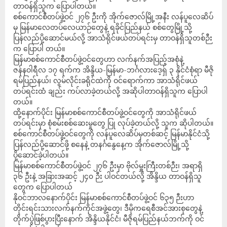
တာဝန်ရှိသူက ပြောပါတယ်။
စစ်ကောင်စီတပ်ဖွဲ့ဝင် ၂၇၆ ဦးကို အိုက်ဇောလ်မြို့အနီး လန်ပူလေဆိပ်
မှ မြန်မာလေတပ်လေယာဉ်တွေနဲ့ ရခိုင်ပြည်နယ် စစ်တွေမြို့သို့
ပြန်လည်ပို့ဆောင်မယ်လို့ အာသံရိုင်ဖယ်တပ်ရင်းမှ တာဝန်ရှိသူတစ်ဉီး
က ပြောပါ တယ်။
မြန်မာစစ်ကောင်စီတပ်ဖွဲ့ဝင်တွေဟာ လက်နက်အပြည့်အစုံနဲ့
ဇန်နဝါရီလ ၁၇ ရက်က အိန္ဒိယ-မြန်မာ-ဘင်္ဂလားဒေ့ရှ် ၃ နိုင်ငံစုံရာ မီဇို
ရမ်ပြည်နယ်၊ လွမ်လိုင်းခရိုင်ထဲကို ဝင်ရောက်ကာ အာသံရိုင်ဖယ်
တပ်ရင်းထံ ချည်း ကပ်လာခဲ့တယ်လို့ အဆိုပါတာဝန်ရှိသူက ပြောပါ
တယ်။
ထို့နောက်ပိုင်း မြန်မာစစ်ကောင်စီတပ်ဖွဲ့ဝင်တွေကို အာသံရိုင်ဖယ်
တပ်ရင်းမှာ စုံစမ်းစစ်ဆေးမှုတွေ ပြု လုပ်ခဲ့တယ်လို့ သူက ဆိုပါတယ်။
စစ်ကောင်စီတပ်ဖွဲ့ဝင်တွေကို လန်ပူလေဆိပ်မှတစ်ဆင့် မြန်မာနိုင်ငံသို့
ပြန်လည်ပို့ဆောင်ဖို့ စနေနဲ့ တနင်္ဂနွေနေ့က အိုက်ဇောလ်မြို့သို့
ပို့ဆောင်ခဲ့ပါတယ်။
မြန်မာစစ်ကောင်စီတပ်ဖွဲ့ဝင် ၂၇၆ ဦးမှာ ဗိုလ်မှူးကြီးတစ်ဉီး၊ အရာရှိ
၃၆ ဦးနဲ့ အခြားအဆင့် ၂၄၀ ဉီး ပါဝင်တယ်လို့ အိန္ဒိယ တာဝန်ရှိသူ
တွေက ပြောပါတယ်
နိုဝင်ဘာလနောက်ပိုင်း မြန်မာစစ်ကောင်စီတပ်ဖွဲ့ဝင် ၆၃၅ ဉီးဟာ
တိုင်းရင်းသားလက်နက်ကိုင်အဖွဲ့တွေ၊ ဒီမိုကရေစီအင်အားစုတွေနဲ့
တိုက်ပွဲဖြစ်ပွားပြီးနောက် အိန္ဒိယနိုင်ငံ၊ မီဇိုရမ်ပြည်နယ်ဘက်ကို ဝင်