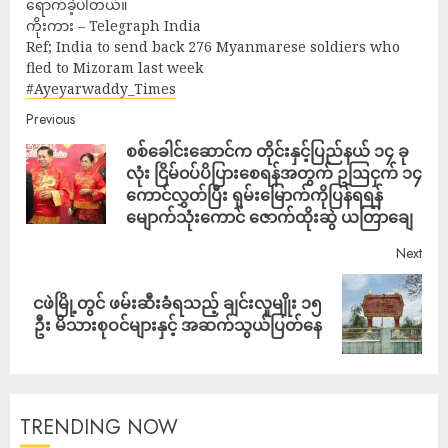
ရောက်ခဲ့ပါတယ်။
ကိုးကား – Telegraph India
Ref; India to send back 276 Myanmarese soldiers who
fled to Mizoram last week
#Ayeyarwaddy_Times
Previous
စစ်ခေါင်းဆောင်က တိုင်းနှင့်ပြည်နယ် ၁၄ ခု
လုံး ငြိမ်၀ပ်ပိပြားစေရန်အတွက် ဥဩငှက် ၁၄
ကောင်လွှတ်ပြီး ရှမ်းမြောက်ကိုပြန်ရရန်
မျောက်သုံးကောင် ဇောက်ထိုးဆွဲ ယတြာချေ
Next
ငဖဲမြို့တွင် ဖမ်းဆီးခံရသည့် ချင်းလူမျိုး ၁၅
ဦး မိသားစုဝင်များနှင့် အဆက်သွယ်ပြတ်နေ
TRENDING NOW