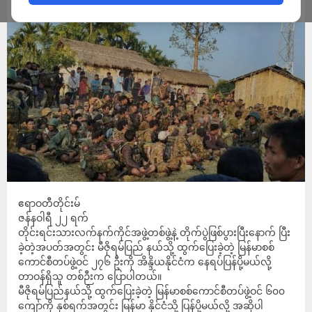
ADMIN
JANUARY 22, 2024
ဧရာဝတီတိုင်းမ်
ဇန်နဝါရီ ၂၂ ရက်
တိုင်းရင်းသားလက်နက်ကိုင်အဖွဲ့တစ်ဖွဲ့နဲ့ တိုက်ပွဲဖြစ်ပွားပြီးနောက် ပြီး
ခဲ့တဲ့အပတ်အတွင်း မီဇိုရမ်ပြည် နယ်သို့ ထွက်ပြေးခဲ့တဲ့ မြန်မာစစ်
ကောင်စီတပ်ဖွဲ့ဝင် ၂၇၆ ဦးကို အိန္ဒိယနိုင်ငံက နေရပ်ပြန်ပို့မယ်လို့
တာဝန်ရှိသူ တစ်ဉီးက ပြောပါတယ်။
မီဇိုရမ်ပြည်နယ်သို့ ထွက်ပြေးခဲ့တဲ့ မြန်မာစစ်ကောင်စီတပ်ဖွဲ့ဝင် ၆၀၀
ကျော်ကို နှစ်ရက်အတွင်း မြန်မာ နိုင်ငံသို့ ပြန်ပို့မယ်လို့ အဆိုပါ