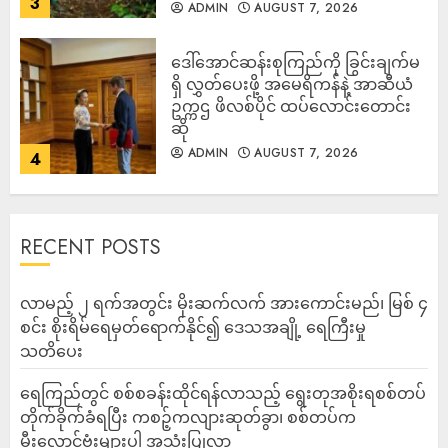
3
ADMIN
AUGUST 7, 2026
ဒေါ်အောင်ဆန်းစုကြည်ကို ခြွင်းချက်မ
ရှိ လွှတ်ပေးဖို့ အမေရိကန်နဲ့ အာဆီယံ
ဥက္ကဌ ဖိလစ်ပိုင် ထပ်လောင်းတောင်း
ဆို
ADMIN
AUGUST 7, 2026
4
RECENT POSTS
လာမည့် ၂ ရက်အတွင်း မိုးဆက်လက် အားကောင်းမည်၊ မြစ် ၄
စင်း စိုးရိမ်ရေမှတ်ရောက်နိုင်၍ ဒေသအချို့ ရေကြီးမှု
သတိပေး
ရေကြည်တွင် စစ်စခန်းထိုင်ရန်လာသည့် ရွေးတုအစိုးရစစ်တပ်
တိုက်ခိုက်ခံရပြီး ကစဉ့်ကလျားဆုတ်ခွာ၊ စစ်တပ်က
မီးလောင်ဗုံးများပါ အသုံးပြုလာ