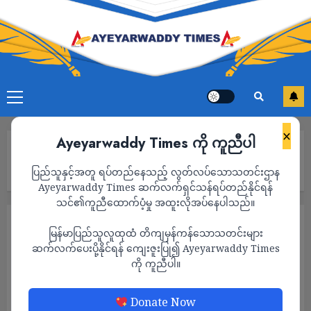
×
Ayeyarwaddy Times ကို ကူညီပါ
Home
အိန္ဒိယက မီဇိုရမ်ပြည်နယ်တွင်း ထွက်ပြေးခဲ့တဲ့ မြန်မာစစ်ကောင်စီ
ပြည်သူနှင့်အတူ ရပ်တည်နေသည့် လွတ်လပ်သောသတင်းဌာန
တပ်ဖွဲ့ဝင် ၂၇၆ ဦးကို စစ်တွေမြို့သို့ ပြန်လည်ပို့ဆောင်မယ်
Ayeyarwaddy Times ဆက်လက်ရှင်သန်ရပ်တည်နိုင်ရန်
သင်၏ကူညီထောက်ပံ့မှု အထူးလိုအပ်နေပါသည်။
သတင်း
မြန်မာပြည်သူလူထုထံ တိကျမှန်ကန်သောသတင်းများ
အိန္ဒိယက မီဇိုရမ်ပြည်နယ်တွင်း ထွက်ပြေးခဲ့တဲ့
ဆက်လက်ပေးပို့နိုင်ရန် ကျေးဇူးပြု၍ Ayeyarwaddy Times
ကို ကူညီပါ။
မြန်မာစစ်ကောင်စီတပ်ဖွဲ့ဝင် ၂၇၆ ဦးကို စစ်တွေ
မြို့သို့ ပြန်လည်ပို့ဆောင်မယ်
Donate Now