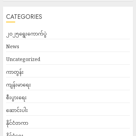
CATEGORIES
၂၀၂၅ရွေးကောက်ပွဲ
News
Uncategorized
ကာတွန်း
ကျန်းမာရေး
စီးပွားရေး
ဆောင်းပါး
နိုင်ငံတကာ
နိုင်ငံရေး