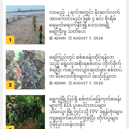
လာမည့် ၂ ရက်အတွင်း မိုးဆက်လက်
အားကောင်းမည်၊ မြစ် ၄ စင်း စိုးရိမ်
ရေမှတ်ရောက်နိုင်၍ ဒေသအချို့
ရေကြီးမှု သတိပေး
ADMIN
AUGUST 7, 2026
1
ရေကြည်တွင် စစ်စခန်းထိုင်ရန်လာ
သည့် ရွေးတုအစိုးရစစ်တပ် တိုက်ခိုက်
ခံရပြီး ကစဉ့်ကလျားဆုတ်ခွာ၊ စစ်တပ်
က မီးလောင်ဗုံးများပါ အသုံးပြုလာ
ADMIN
AUGUST 7, 2026
2
‎ရွှေကူမြို့ပြင်ရှိ စစ်တပ်ခြေကုတ်စခန်း
များကို KIA ပူးပေါင်းတပ်များ
သိမ်းယူ၊ မြို့တွင်းသို့ FPV ဒရုန်းဗုံးများ
ကျရောက်ပေါက်ကွဲခဲ့ပြီး တိုက်ပွဲများ
ပိုမိုပြင်းထန်လာနိုင်