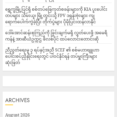
‎ရွှေကူမြို့ပြင်ရှိ စစ်တပ်ခြေကုတ်စခန်းများကို KIA ပူးပေါင်း
တပ်များ သိမ်းယူ၊ မြို့တွင်းသို့ FPV ဒရုန်းဗုံးများ ကျ
ရောက်ပေါက်ကွဲခဲ့ပြီး တိုက်ပွဲများ ပိုမိုပြင်းထန်လာနိုင်
ဒေါ်အောင်ဆန်းစုကြည်ကို ခြွင်းချက်မရှိ လွှတ်ပေးဖို့ အမေရိ
ကန်နဲ့ အာဆီယံဥက္ကဌ ဖိလစ်ပိုင် ထပ်လောင်းတောင်းဆို
ညီညွတ်ရေးမူ ၃ ရပ်နှင့်အညီ SCEF ၏ စစ်မဟာဗျူဟာ
ပေါင်းစပ်ညှိနှိုင်းရေးတွင် ပါဝင်နိုင်ရန် တပ်မှူးကြီးများ
ဆုံးဖြတ်
ARCHIVES
August 2026