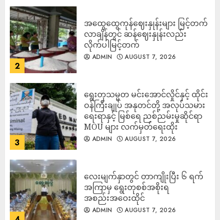
အထွေထွေကုန်ဈေးနှုန်းများ မြင့်တက်
လာချိန်တွင် ဆန်ဈေးနှုန်းလည်း
လိုက်ပါမြင့်တက်
ADMIN
AUGUST 7, 2026
2
ရွေးတုသမ္မတ မင်းအောင်လှိုင်နှင့် ထိုင်း
ဝန်ကြီးချုပ် အနုတင်တို့ အလုပ်သမား
ရေးရာနှင့် မြစ်ရေ ညစ်ညမ်းမှုဆိုင်ရာ
MOU များ လက်မှတ်ရေးထိုး
ADMIN
AUGUST 7, 2026
3
လေးမျက်နှာတွင် တာကျိုးပြီး ၆ ရက်
အကြာမှ ရွေးတုစစ်အစိုးရ
အစည်းအဝေးထိုင်
ADMIN
AUGUST 7, 2026
4