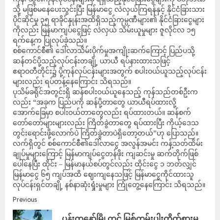
သို့ မဖြစ်မနေပေးသွင်းပြီး မြန်မာငွေ လဲလှယ်ကြရန်နှင့် နိုင်ငံခြားသား
ပိုင်ဆိုင်မှု ၃၅ ရာခိုင်နှုန်းအထိရှိသည့်ကုမ္ပဏီများ၏ နိုင်ငံခြားငွေများ
ကိုလည်း မြန်မာကျပ်ငွေဖြင့် လဲလှယ် သိမ်းယူမှုများ ဇူလိုင်လ ၁၅
ရက်နေ့က ပြုလုပ်ခဲ့သည်။
စစ်ကောင်စီ၏ ဒေါ်လာသိမ်းပိုက်မှုအကျိုးဆက်ကြောင့် ပြည်ပသို့
ဆန်တင်ပို့သည့်လုပ်ငန်းတချို့ ယာယီ ရပ်နားထားသဖြင့်
ဧရာဝတီတိုင်း၌ ပို့ကုန်လုပ်ငန်းများအတွက် စပါးဝယ်ယူသည့်လုပ်ငန်း
များလည်း ရပ်တန့်နေကြောင်း သိရသည်။
ပုသိမ်ခရိုင်အတွင်းရှိ ဆန်စပါးဝယ်ယူနေသည့် ကုန်သည်တစ်ဦးက
လည်း “အခုက ပြည်ပကို ဆန်ပို့တာတွေ ယာယီရပ်ထားလို့
အောက်ခြေမှာ စပါးဝယ်တာတွေလည်း ရပ်ထားတယ်။ ဆန်စက်
တော်တော်များများလည်း ကြိတ်ခွဲတာတွေ ရပ်ထားပြီး ကိုယ့်ဒေသ
တွင်းရောင်းဖို့လောက်ပဲ ကြိတ်ခွဲတာပဲရှိတော့တယ်”ဟု ပြောသည်။
လက်ရှိတွင် စစ်ကောင်စီ၏ဒေါ်လာငွေ အလွန်အမင်း ကန့်သတ်ထိမ်း
ချုပ်မှုများကြောင့် မြန်မာကျပ်ငွေတန်ဖိုး ကျဆင်းမှု ဆက်တိုက်ဖြစ်
ပေါ်နေပြီး ထိုင်း – မြန်မာနယ်စပ်တွင်လည်း ထိုင်းငွေ ၁ ဘတ်လျှင်
မြန်မာငွေ ၆၅ ကျပ်အထိ ဈေးကျနေသဖြင့် မြန်မာငွေကိုင်ထားသူ
လုပ်ငန်းရှင်တချို့ နစ်နာဆုံးရှုံးမှုများ ကြုံတွေ့နေကြောင်း သိရသည်။
Previous
ပန်းတနော်မြို့တွင် မြစ်ကမ်းပါးတိုက်စားမှု