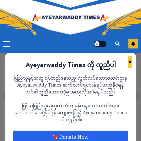
×
Ayeyarwaddy Times ကို ကူညီပါ
Home
စစ်ကောင်စီ၏ ဒေါ်လာသိမ်းပိုက်မှုကြောင့် ပြည်ပသို့ ဆန်တင်ပို့သူများ
ပြည်သူနှင့်အတူ ရပ်တည်နေသည့် လွတ်လပ်သောသတင်းဌာန
ဒေါ်လာ ၁ သန်းလျှင် ကျပ်သိန်း ၅ ထောင်ကျော် ဆုံးရှုံးနေပြီး ဆန်တင်ပို့
မှုအချို့ ယာယီရပ်ဆိုင်းထား
Ayeyarwaddy Times ဆက်လက်ရှင်သန်ရပ်တည်နိုင်ရန်
သင်၏ကူညီထောက်ပံ့မှု အထူးလိုအပ်နေပါသည်။
မြန်မာပြည်သူလူထုထံ တိကျမှန်ကန်သောသတင်းများ
သတင်း
ဆက်လက်ပေးပို့နိုင်ရန် ကျေးဇူးပြု၍ Ayeyarwaddy Times
စစ်ကောင်စီ၏ ဒေါ်လာသိမ်းပိုက်မှုကြောင့်
ကို ကူညီပါ။
ပြည်ပသို့ ဆန်တင်ပို့သူများ ဒေါ်လာ ၁ သန်း
လျှင် ကျပ်သိန်း ၅ ထောင်ကျော် ဆုံးရှုံးနေပြီး
Donate Now