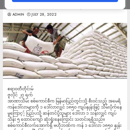
ဆန်တင်ပို့မှုအချို့ ယာယီရပ်ဆိုင်းထား
ADMIN
JULY 28, 2022
ဧရာဝတီတိုင်းမ်
ဇူလိုင် ၂၇ ရက်
အာဏာသိမ်း စစ်ကောင်စီက မြန်မာပြည်တွင်းသို့ စီးဝင်သည့် အမေရိ
ကန်ဒေါ်လာများကို ၁ ဒေါ်လာလျှင် ၁၈၅၀ ကျပ်နှုန်းဖြင့် သိမ်းပိုက်နေ
မှုကြောင့့် ပြည်ပသို့ ဆန်တင်ပို့သူများ ဒေါ်လာ ၁ သန်းလျှင် ကျပ်
သိန်း ၅ ထောင်ကျော် ဆုံးရှုံးနေကြောင်း သတင်းရရှိသည်။
စစ်ကောင်စီလက်အောက်ရှိ ဗဟိုဘဏ်က ကန် ၁ ဒေါ်လာ ၁၈၅၀ နှုန်း