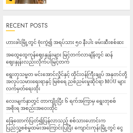
RECENT POSTS
ဟားခါးမြို့တွင် ဗုံးကွဲ၍ အရပ်သား ၅၀ နီးပါး ဖမ်းဆီးစစ်ဆး
အထွေထွေကုန်ဈေးနှုန်းများ မြင့်တက်လာချိန်တွင် ဆန်
ဈေးနှုန်းလည်းလိုက်ပါမြင့်တက်
ရွေးတုသမ္မတ မင်းအောင်လှိုင်နှင့် ထိုင်းဝန်ကြီးချုပ် အနုတင်တို့
အလုပ်သမားရေးရာနှင့် မြစ်ရေ ညစ်ညမ်းမှုဆိုင်ရာ MOU များ
လက်မှတ်ရေးထိုး
လေးမျက်နှာတွင် တာကျိုးပြီး ၆ ရက်အကြာမှ ရွေးတုစစ်
အစိုးရ အစည်းအဝေးထိုင်
ခြေထောက်ပြတ်၍ပြန်လာသည့် စစ်သားဟောင်းက
ပြည်သူ့စစ်မှုထမ်းအကြောင်းပြပြီး ကျောင်းကုန်းမြို့တွင် ငွေ