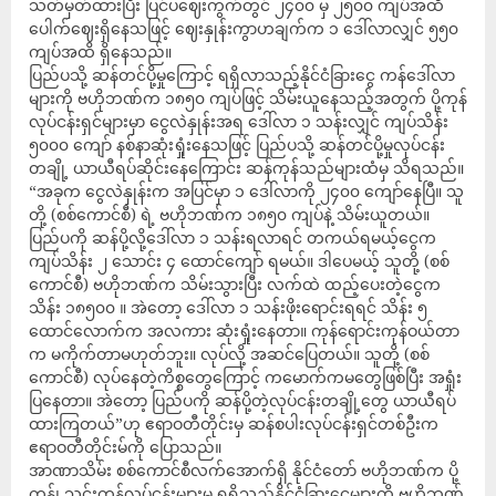
သတ်မှတ်ထားပြီး ပြင်ပဈေးကွက်တွင် ၂၄၀၀ မှ ၂၅၀၀ ကျပ်အထိ
ပေါက်ဈေးရှိနေသဖြင့် ဈေးနှုန်းကွာဟချက်က ၁ ဒေါ်လာလျှင် ၅၅၀
ကျပ်အထိ ရှိနေသည်။
ပြည်ပသို့ ဆန်တင်ပို့မှုကြောင့် ရရှိလာသည့်နိုင်ငံခြားငွေ ကန်ဒေါ်လာ
များကို ဗဟိုဘဏ်က ၁၈၅၀ ကျပ်ဖြင့် သိမ်းယူနေသည့်အတွက် ပို့ကုန်
လုပ်ငန်းရှင်များမှာ ငွေလဲနှုန်းအရ ဒေါ်လာ ၁ သန်းလျှင် ကျပ်သိန်း
၅၀၀၀ ကျော် နစ်နာဆုံးရှုံးနေသဖြင့် ပြည်ပသို့ ဆန်တင်ပို့မှုလုပ်ငန်း
တချို့ ယာယီရပ်ဆိုင်းနေကြောင်း ဆန်ကုန်သည်များထံမှ သိရသည်။
“အခုက ငွေလဲနှုန်းက အပြင်မှာ ၁ ဒေါ်လာကို ၂၄၀၀ ကျော်နေပြီ။ သူ
တို့ (စစ်ကောင်စီ) ရဲ့ ဗဟိုဘဏ်က ၁၈၅၀ ကျပ်နဲ့ သိမ်းယူတယ်။
ပြည်ပကို ဆန်ပို့လို့ဒေါ်လာ ၁ သန်းရလာရင် တကယ်ရမယ့်ငွေက
ကျပ်သိန်း ၂ သောင်း ၄ ထောင်ကျော် ရမယ်။ ဒါပေမယ့် သူတို့ (စစ်
ကောင်စီ) ဗဟိုဘဏ်က သိမ်းသွားပြီး လက်ထဲ ထည့်ပေးတဲ့ငွေက
သိန်း ၁၈၅၀၀ ။ အဲတော့ ဒေါ်လာ ၁ သန်းဖိုးရောင်းရရင် သိန်း ၅
ထောင်လောက်က အလကား ဆုံးရှုံးနေတာ။ ကုန်ရောင်းကုန်ဝယ်တာ
က မကိုက်တာမဟုတ်ဘူး။ လုပ်လို့ အဆင်ပြေတယ်။ သူတို့ (စစ်
ကောင်စီ) လုပ်နေတဲ့ကိစ္စတွေကြောင့် ကမောက်ကမတွေဖြစ်ပြီး အရှုံး
ပြနေတာ။ အဲတော့ ပြည်ပကို ဆန်ပို့တဲ့လုပ်ငန်းတချို့တွေ ယာယီရပ်
ထားကြတယ်”ဟု ဧရာဝတီတိုင်းမှ ဆန်စပါးလုပ်ငန်းရှင်တစ်ဦးက
ဧရာဝတီတိုင်းမ်ကို ပြောသည်။
အာဏာသိမ်း စစ်ကောင်စီလက်အောက်ရှိ နိုင်ငံတော် ဗဟိုဘဏ်က ပို့
ကုန်၊ သွင်းကုန်လုပ်ငန်းများမှ ရရှိသည့်နိုင်ငံခြားငွေများကို ဗဟိုဘဏ်