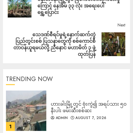
ကြောင့် နေအိမ် ၃၃ လုံး အရေးပေါ်
ရွှေ့ပြောင်း
Next
သေဒဏ်စီရင်မှုရဲ့နောက်ဆက်တွဲ
ပြည်တွင်းစစ် ပြသနာတွေကို စစ်ကောင်စီ
တာဝန်ယူရမယ်လို့ ညီနောင် မဟာမိတ် ၃ ဖွဲ့
ထုတ်ပြန်
TRENDING NOW
ဟားခါးမြို့တွင် ဗုံးကွဲ၍ အရပ်သား ၅၀
နီးပါး ဖမ်းဆီးစစ်ဆး
ADMIN
AUGUST 7, 2026
1