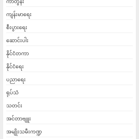
ကာတွန်း
ကျန်းမာရေး
စီးပွားရေး
ဆောင်းပါး
နိုင်ငံတကာ
နိုင်ငံရေး
ပညာရေး
ရုပ်သံ
သတင်း
အင်တာဗျူး
အမျိုးသမီးကဏ္ဍ