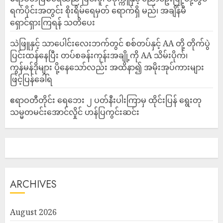
ရက်ပိုင်းအတွင်း စိုးရိမ်ရေမှတ် ရောက်ရှိ မည်၊ အချိန်မီ
ရှောင်ရှားကြရန် သတိပေး
သဲဖြူနှင့် သာပေါင်းလေးဘက်တွင် စစ်တပ်နှင့် AA တို့ တိုက်ပွဲ
ပြင်းထန်‌နေပြီး တပ်စခန်းကုန်းအချို့ကို AA သိမ်းပိုက်၊
ကွန်မန်ဒိုများ ပို့နေသော်လည်း အထိနာ၍ အမိုးအုပ်ကားများ
ဖြင့်ပြန်ခေါ်ရ
ဧရာဝတီတိုင်း ရေဘေး ၂ ပတ်နီးပါးကြာမှ ထိုင်းပြန် ရွေးတု
သမ္မတမင်းအောင်လှိုင် ဟန်ပြကွင်းဆင်း
ARCHIVES
August 2026