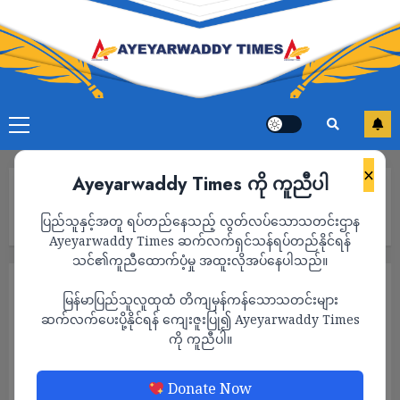
×
Ayeyarwaddy Times ကို ကူညီပါ
Home
မအူပင်မြို့ တဖက်ကမ်း တန် ၁၀၀ ဆန်စက်ဝန်းအတွင်း စစ်ကောင်စီ
ပြည်သူနှင့်အတူ ရပ်တည်နေသည့် လွတ်လပ်သောသတင်းဌာန
တပ်ဖွဲ့ဝင် ၂၀၀ ကျော် စခန်းချတပ်ဆွဲ
Ayeyarwaddy Times ဆက်လက်ရှင်သန်ရပ်တည်နိုင်ရန်
သင်၏ကူညီထောက်ပံ့မှု အထူးလိုအပ်နေပါသည်။
သတင်း
မြန်မာပြည်သူလူထုထံ တိကျမှန်ကန်သောသတင်းများ
မအူပင်မြို့ တဖက်ကမ်း တန် ၁၀၀ ဆန်စက်ဝန်း
ဆက်လက်ပေးပို့နိုင်ရန် ကျေးဇူးပြု၍ Ayeyarwaddy Times
ကို ကူညီပါ။
အတွင်း စစ်ကောင်စီတပ်ဖွဲ့ဝင် ၂၀၀ ကျော်
စခန်းချတပ်ဆွဲ
Donate Now