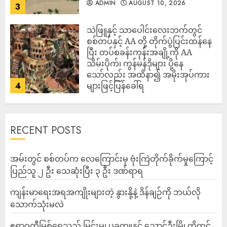
ADMIN
AUGUST 10, 2026
3
သဲဖြူနှင့် သာပေါင်းလေးဘက်တွင်
စစ်တပ်နှင့် AA တို့ တိုက်ပွဲပြင်းထန်‌နေ
ပြီး တပ်စခန်းကုန်းအချို့ကို AA
သိမ်းပိုက်၊ ကွန်မန်ဒိုများ ပို့နေ
သော်လည်း အထိနာ၍ အမိုးအုပ်ကား
4
များဖြင့်ပြန်ခေါ်ရ
ADMIN
AUGUST 10, 2026
RECENT POSTS
‎အမ်းတွင် စစ်တပ်က လေကြောင်းမှ ဗုံးကြဲတိုက်ခိုက်မှုကြောင့်
ပြည်သူ ၂ ဦး သေဆုံးပြီး ၃ ဦး ဒဏ်ရာရ
ကျန်းမာရေးအရအကျိုးများတဲ့ နွားနို့နဲ့ ဒိန်ချဉ်ကို ဘယ်လို
သောက်သုံးမလဲ
ဧရာဝတီမြစ်ရေသည် မြင်းမူ၊ ပခုက္ကူနှင့် ညောင်ဦးမြို့တို့တွင်