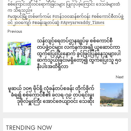
စစ်ကြောင်းထိုးဝင်ရောက်ခြင်းများ ပြုလုပ်ခဲ့ကြောင်း ဒေသခံများထံ
က သိရသည်။
#မအူပင်မြို့တစ်ဖက်ကမ်း
#တန်၁၀၀ဆန်စက်ဝန်း
#စစ်ကောင်စီတပ်ဖွဲ့
ဝင်၂၀၀ကျော်
#စခန်းချတပ်ဆွဲ
#Ayeyarwaddy_Times
Previous
သန်လျင်ရေတပ်ဌာနချုပ်မှ စစ်ကောင်စီ
တပ်ဖွဲ့ဝင်များ လက်နက်အချို့ယူဆောင်ကာ
ထွက်ပြေးပြီးနောက် ခွင့်ဖြင့်ပြန်နေသူများပါ
ဆက်သွယ်ခြင်းမရှိတော့၍ ထွက်ပြေးသူ ၅၀
နီးပါးအထိရှိလာ
Next
မူဆယ် ၁၀၅ မိုင်ရှိ လုံခန်တပ်စခန်း တိုက်ခိုက်
ခံရ၍ စစ်ကောင်စီ၏ ခလရ-၇၉ တပ်ရင်းမှူး
ဒုဗိုလ်မှူးကြီး အောင်ဇေယျာ၀င်း သေဆုံး
TRENDING NOW