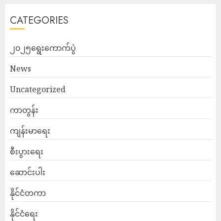
CATEGORIES
၂၀၂၅ရွေးကောက်ပွဲ
News
Uncategorized
ကာတွန်း
ကျန်းမာရေး
စီးပွားရေး
ဆောင်းပါး
နိုင်ငံတကာ
နိုင်ငံရေး