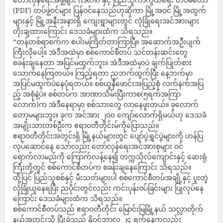
(PDF) တပ်ဖွဲ့ဝင်များ ပြန်ဝင်နေသည်ဟုဆိုကာ မြို့အဝင် မြို့အထွက်
များနှင့် မြို့အနီးအနားရှိ ကျေးရွာများတွင် လုံခြုံရေးအင်အားများ
တိုးချထားကြောင်း ဒေသခံများထံက သိရသည်။
“တန်တစ်ရာစက်က စပါးမကြိတ်တာကြာပြီ။ အဆောက်အဦးပျက်
ကြီးလိုပေါ့။ အဲဒီအထဲမှာ စစ်ကောင်စီတပ် သင်တန်းဆင်းတွေ
စခန်းချနေတာ အပြင်မထွက်ဘူး။ အဲဒီအထဲမှာပဲ ချက်ပြုတ်စား
သောက်နေကြတယ်။ ကြည့်ရတာ ညဘက်ထွက်ပြီး နေ့ဘက်မှာ
အပြင်မထွက်ပဲနေပုံရတယ်။ စစ်ယူနီဖောင်းအပြည့်စုံ လက်နက်အပြ
ည့် အစုံနဲ့ပဲ။ စစ်တပ်က အာဏာသိမ်းပြီးကာစ(၅ရက်အကြာ
လောက်)က အဲဒီနေရာမှာ စစ်သားတွေ လာနေဖူးတယ်။ ခုလောက်
တော့မများဘူး။ ခုက အင်အား ၂၀၀ ကျော်လောက်ရှိမယ်ဟု ဒေသခံ
အမျိုးသားတစ်ဦးက ဧရာဝတီတိုင်းမ်ကိုပြောသည်။
ဧရာဝတီတိုင်းအတွင်းရှိ မြို့နယ်များတွင် ပျော်ပွဲရွှင်ပွဲများကို ဟန်ပြ
လုပ်ဆောင်နေ သော်လည်း တော်လှန်ရေးအင်အားစုများ ဝင်
ရောက်လာမည်ကို ကြောက်လန့်နေ၍ တက္ကသိုလ်ကျောင်းနှင့် ဆေးရုံ
ကြီးတို့တွင် စစ်ကောင်စီတပ်က စခန်းချနေကြောင်း သိရသည်။
ထို့ပြင် ပြည်သူစစ်နှင့် မီးသတ်များပါ စစ်ကောင်စီတပ်အချို့နှင့် ပူးတွဲ
လုံခြုံယူနေရပြီး ညပိုင်းတွင်လည်း ကင်းပုန်းဝပ်ခြင်းများ ပြုလုပ်နေ
ကြောင်း ဒေသခံများထံက သိရသည်။
စစ်ကောင်စီတပ်သည် ဧရာဝတီတိုင်း မြောင်းမြမြို့နယ် သလ္လာတိုက်
နယ်အတွင်းသို့ ပြီးခဲ့သည့် နိုဝင်ဘာလ ၂၄ ရက်နေ့ကလည်း