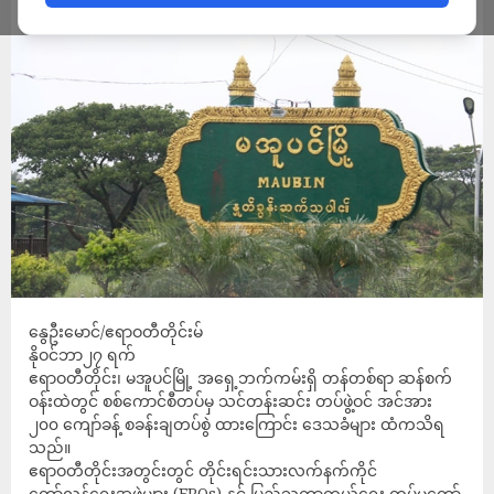
ADMIN
NOVEMBER 27, 2023
နွေဦးမောင်/ဧရာဝတီတိုင်းမ်
နိုဝင်ဘာ၂၇ ရက်
ဧရာဝတီတိုင်း၊ မအူပင်မြို့ အရှေ့ဘက်ကမ်းရှိ တန်တစ်ရာ ဆန်စက်
ဝန်းထဲတွင် စစ်ကောင်စီတပ်မှ သင်တန်းဆင်း တပ်ဖွဲ့ဝင် အင်အား
၂၀၀ ကျော်ခန့် စခန်းချတပ်စွဲ ထားကြောင်း ဒေသခံများ ထံကသိရ
သည်။
ဧရာဝတီတိုင်းအတွင်းတွင် တိုင်းရင်းသားလက်နက်ကိုင်
တော်လှန်ရေးအဖွဲ့များ (EROs) နှင့် ပြည်သူကာကွယ်ရေး တပ်မတော်