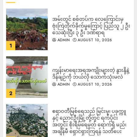
‎အမ်းတွင် စစ်တပ်က လေကြောင်းမှ
ဗုံးကြဲတိုက်ခိုက်မှုကြောင့် ပြည်သူ ၂ ဦး
သေဆုံးပြီး ၃ ဦး ဒဏ်ရာရ
ADMIN
AUGUST 10, 2026
1
ကျန်းမာရေးအရအကျိုးများတဲ့ နွားနို့နဲ့
ဒိန်ချဉ်ကို ဘယ်လို သောက်သုံးမလဲ
ADMIN
AUGUST 10, 2026
2
ဧရာဝတီမြစ်ရေသည် မြင်းမူ၊ ပခုက္ကူ
နှင့် ညောင်ဦးမြို့တို့တွင် ရက်ပိုင်း
အတွင်း စိုးရိမ်ရေမှတ် ရောက်ရှိ မည်၊
အချိန်မီ ရှောင်ရှားကြရန် သတိပေး