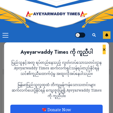
×
Ayeyarwaddy Times ကို ကူညီပါ
Home
ကမ္ဘာ့ကျန်းမာရေးအဖွဲ့က မျောက်ကျောက်ရောဂါဖြစ်ပွားကို ကမ္ဘာလုံး
ပြည်သူနှင့်အတူ ရပ်တည်နေသည့် လွတ်လပ်သောသတင်းဌာန
ဆိုင်ရာ အရေးပေါ်အခြေအနေအဖြစ် ကြေညာ
Ayeyarwaddy Times ဆက်လက်ရှင်သန်ရပ်တည်နိုင်ရန်
သင်၏ကူညီထောက်ပံ့မှု အထူးလိုအပ်နေပါသည်။
နိုင်ငံတကာ
မြန်မာပြည်သူလူထုထံ တိကျမှန်ကန်သောသတင်းများ
ကမ္ဘာ့ကျန်းမာရေးအဖွဲ့က မျောက်ကျောက်ရောဂါ
ဆက်လက်ပေးပို့နိုင်ရန် ကျေးဇူးပြု၍ Ayeyarwaddy Times
ကို ကူညီပါ။
ဖြစ်ပွားကို ကမ္ဘာလုံးဆိုင်ရာ အရေးပေါ်
အခြေအနေအဖြစ် ကြေညာ
Donate Now