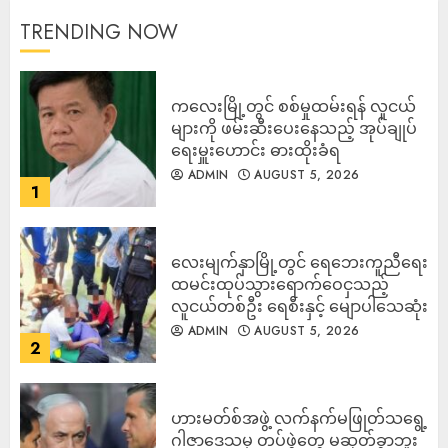
TRENDING NOW
ကလေးမြို့တွင် စစ်မှုထမ်းရန် လူငယ်
များကို ဖမ်းဆီးပေးနေသည့် အုပ်ချုပ်
ရေးမှူးဟောင်း ဓားထိုးခံရ
ADMIN
AUGUST 5, 2026
1
လေးမျက်နှာမြို့တွင် ရေဘေးကူညီရေး
ထမင်းထုပ်သွားရောက်ဝေငှသည့်
လူငယ်တစ်ဦး ရေစီးနှင့် မျောပါသေဆုံး
ADMIN
AUGUST 5, 2026
2
ဟားမတ်စ်အဖွဲ့ လက်နက်မဖြုတ်သရွေ့
ဂါဇာဒေသမှ တပ်ဖွဲ့တွေ မဆုတ်ခွာဘူး