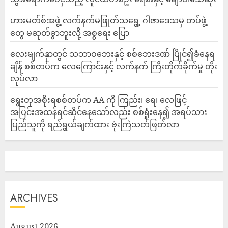
ဟားမတ်စ်အဖွဲ့ လက်နက်မဖြုတ်သရွေ့ ဂါဇာဒေသမှ တပ်ဖွဲ့
တွေ မဆုတ်ခွာဘူးလို့ အစ္စရေး ပြော
‎လေးမျက်နှာတွင် သဘာဝဘေးနှင့် စစ်ဘေးဒဏ် ပြိုင်၍ခံနေရ
ချိန် စစ်တပ်က လေကြောင်းနှင့် လက်နက် ကြီးတိုက်ခိုက်မှု တိုး
လုပ်လာ
ရွေးတုအစိုးရစစ်တပ်က AA ကို ကြည်း၊ ရေ၊ လေဖြင့်
အပြင်းအထန်ရင်ဆိုင်နေသော်လည်း စစ်ရှုံးနေ၍ အရပ်သား
ပြည်သူကို ရည်ရွယ်ချက်ထား ဗုံးကြဲသတ်ဖြတ်လာ
ARCHIVES
August 2026