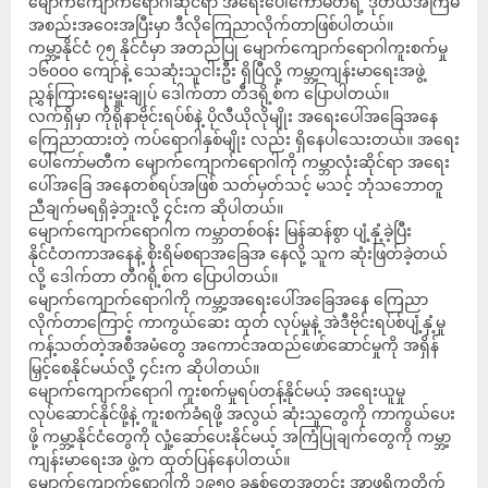
မျောက်ကျောက်ရောဂါဆိုင်ရာ အရေးပေါ်ကော်မတီရဲ့ ဒုတိယအကြိမ်
အစည်းအဝေးအပြီးမှာ ဒီလိုကြေညာလိုက်တာဖြစ်ပါတယ်။
ကမ္ဘာ့နိုင်ငံ ၇၅ နိုင်ငံမှာ အတည်ပြု မျောက်ကျောက်ရောဂါကူးစက်မှု
၁၆၀၀၀ ကျော်နဲ့ သေဆုံးသူငါးဦး ရှိပြီလို့ ကမ္ဘာ့ကျန်းမာရေးအဖွဲ့
ညွှန်ကြားရေးမှူးချုပ် ဒေါက်တာ တီဒရို့စ်က ပြောပါတယ်။
လက်ရှိမှာ ကိုရိုနာဗိုင်းရပ်စ်နဲ့ ပိုလီယိုလိုမျိုး အရေးပေါ်အခြေအနေ
ကြေညာထားတဲ့ ကပ်ရောဂါနှစ်မျိုး လည်း ရှိနေပါသေးတယ်။ အရေး
ပေါ်ကော်မတီက မျောက်ကျောက်ရောဂါကို ကမ္ဘာလုံးဆိုင်ရာ အရေး
ပေါ်အခြေ အနေတစ်ရပ်အဖြစ် သတ်မှတ်သင့် မသင့် ဘုံသဘောတူ
ညီချက်မရရှိခဲ့ဘူးလို့ ၄င်းက ဆိုပါတယ်။
မျောက်ကျောက်ရောဂါက ကမ္ဘာတစ်ဝန်း မြန်ဆန်စွာ ပျံ့နှံ့ခဲ့ပြီး
နိုင်ငံတကာအနေနဲ့ စိုးရိမ်စရာအခြေအ နေလို့ သူက ဆုံးဖြတ်ခဲ့တယ်
လို့ ဒေါက်တာ တီဂရို့စ်က ပြောပါတယ်။
မျောက်ကျောက်ရောဂါကို ကမ္ဘာ့အရေးပေါ်အခြေအနေ ကြေညာ
လိုက်တာကြောင့် ကာကွယ်ဆေး ထုတ် လုပ်မှုနဲ့ အဲဒီဗိုင်းရပ်စ်ပျံ့နှံ့မှု
ကန့်သတ်တဲ့အစီအမံတွေ အကောင်အထည်ဖော်ဆောင်မှုကို အရှိန်
မြှင့်စေနိုင်မယ်လို့ ၄င်းက ဆိုပါတယ်။
မျောက်ကျောက်ရောဂါ ကူးစက်မှုရပ်တန့်နိုင်မယ့် အရေးယူမှု
လုပ်ဆောင်နိုင်ဖို့နဲ့ ကူးစက်ခံရဖို့ အလွယ် ဆုံးသူတွေကို ကာကွယ်ပေး
ဖို့ ကမ္ဘာ့နိုင်ငံတွေကို လှုံ့ဆော်ပေးနိုင်မယ့် အကြံပြုချက်တွေကို ကမ္ဘာ့
ကျန်းမာရေးအ ဖွဲ့က ထုတ်ပြန်နေပါတယ်။
မျောက်ကျောက်ရောဂါကို ၁၉၅၀ ခုနှစ်တွေအတွင်း အာဖရိကတိုက်