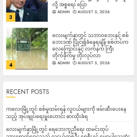
လို့ အစ္စရေး ပြော
ADMIN
AUGUST 5, 2026
3
‎လေးမျက်နှာတွင် သဘာဝဘေးနှင့် စစ်
ဘေးဒဏ် ပြိုင်၍ခံနေရချိန် စစ်တပ်က
လေကြောင်းနှင့် လက်နက် ကြီး
တိုက်ခိုက်မှု တိုးလုပ်လာ
ADMIN
AUGUST 5, 2026
4
RECENT POSTS
ကလေးမြို့တွင် စစ်မှုထမ်းရန် လူငယ်များကို ဖမ်းဆီးပေးနေ
သည့် အုပ်ချုပ်ရေးမှူးဟောင်း ဓားထိုးခံရ
လေးမျက်နှာမြို့တွင် ရေဘေးကူညီရေး ထမင်းထုပ်
သွားရောက်ဝေငှသည့် လူငယ်တစ်ဦး ရေစီးနှင့် မျောပါသေဆုံး