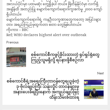
အလယ်ပိုင်းမှာ ပထမဆုံး တွေ့ရှိခဲ့ပါ တယ်။ ဗြိတိန်နိုင်ငံမှာ လက်ရှိ
အချိန်ထိ အတည်ပြု မျောက်ကျောက်ရောဂါကူးစက်မှု ၂၀၀၀ ကျော်
ရှိပါတယ်။
မျောက်ကျောက်ရောဂါရဲ့ ကနဦးလက္ခဏာတွေကတော့ အပြင်းဖျား
တာ၊ အရည်ကြည်ဖုထွက်တာ စတာ တွေဖြစ်ပါတယ်။
ကိုးကား – BBC
Ref; WHO declares highest alert over outbreak
Previous
စစ်ကောင်စီကဖွင့်ခိုင်းထားတဲ့ ရုပ်ရှင်ရုံတွေ
ကြည့်သူမရှိလို့ ရပ်နားဖို့စီစဉ်လာ
Next
စစ်ကောင်စီရဲ့အရေးကြီးတာဝန်တွေရယူခဲ့တဲ့
ဒု-ဗိုလ်ချုပ်ကြီး သန်းလှိုင် တာဝန်များမှ
အနားပေးခံရပြီးနောက် အကျယ်ချုပ်ဖြင့်
ထိန်းသိမ်းခံထားရ