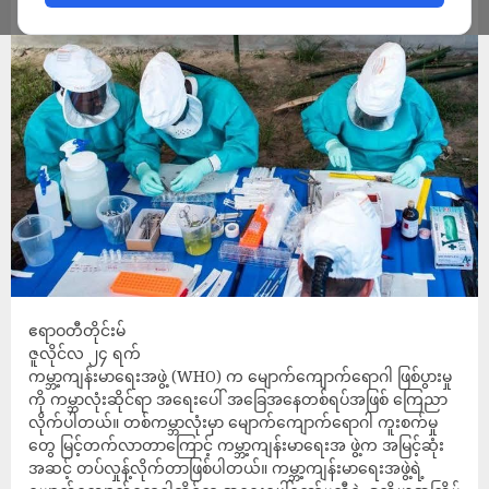
ADMIN
JULY 24, 2022
ဧရာဝတီတိုင်းမ်
ဇူလိုင်လ ၂၄ ရက်
ကမ္ဘာ့ကျန်းမာရေးအဖွဲ့ (WHO) က မျောက်ကျောက်ရောဂါ ဖြစ်ပွားမှု
ကို ကမ္ဘာလုံးဆိုင်ရာ အရေးပေါ် အခြေအနေတစ်ရပ်အဖြစ် ကြေညာ
လိုက်ပါတယ်။ တစ်ကမ္ဘာလုံးမှာ မျောက်ကျောက်ရောဂါ ကူးစက်မှု
တွေ မြင့်တက်လာတာကြောင့် ကမ္ဘာ့ကျန်းမာရေးအ ဖွဲ့က အမြင့်ဆုံး
အဆင့် တပ်လှုန့်လိုက်တာဖြစ်ပါတယ်။ ကမ္ဘာ့ကျန်းမာရေးအဖွဲ့ရဲ့