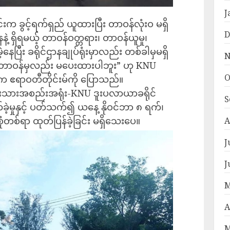
J
က ခွင့်ရက်ရှည် ယူထားပြီး တာဝန်လုံးဝ မရှိ
D
ဲ့ ရှိရမယ့် တာဝန်ဝတ္တရား၊ တာဝန်ယူမှု၊
ပြီး ခရိုင်ဌာနချုပ်ရုံးမှာလည်း တစ်ခါမှမရှိ
N
တာဝန်မှလည်း မပေးထားပါဘူး” ဟု KNU
O
ီးက ဧရာဝတီတိုင်းမ်ကို ပြောသည်။
ုးသားအစည်းအရုံး-KNU ဒူးပလာယာခရိုင်
S
်ခဲ့မှုနှင့် ပတ်သက်၍ ယနေ့ နိုဝင်ဘာ ၈ ရက်၊
စ်ရာ ထုတ်ပြန်ခဲ့ခြင်း မရှိသေးပေ။
A
J
J
M
A
M