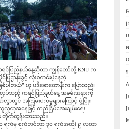
F
J
D
N
O
ကရင်ပြည်နယ်နေ့ဆိုတာ ကျွန်တော်တို့ KNU က
S
်ပြဌာန်းခွင့် လုံးဝကင်းမဲ့နေတဲ့
A
်ပါတယ်” ဟု ပဒိုစောတောနီးက ပြောသည်။
ုလုပ်သည့် ကရင်ပြည်နယ်နေ့ အခမ်းအနားကို
J
လွှာတွင် အကြမ်းဖက်မှုများကြောင့် ဖွံ့ဖြိုး
J
်သူလူထုအနေဖြင့် တည်ငြိမ်အေးချမ်းရေး
်ရန် တိုက်တွန်းထားသည်။
M
ါရီ ၁ ရက်မှ စက်တင်ဘာ ၃၀ ရက်အထိ) ၉ လတာ