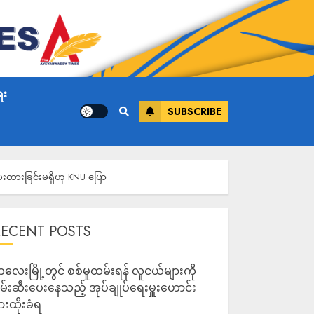
ေး
SUBSCRIBE
ေးထားခြင်းမရှိဟု KNU ပြော
RECENT POSTS
လေးမြို့တွင် စစ်မှုထမ်းရန် လူငယ်များကို
မ်းဆီးပေးနေသည့် အုပ်ချုပ်ရေးမှူးဟောင်း
ားထိုးခံရ