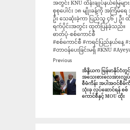
အတွင်း KNU ထိန်းချုပ်နယ်မြေများ၌
စုစုပေါင်း ၁၈ မျိုးခန့်ကို အကြိမ်
ဦး သေဆုံးခဲ့ကာ ပြည်သူ ၄၆၂ ဦး ထိ
ရက်ပိုင်းအတွင်း ထုတ်ပြန်ခဲ့သည်။
ဓာတ်ပုံ-စစ်ကောင်စီ
#စစ်ကောင်စီ #ကရင်ပြည်နယ်နေ့ #အသ
#တာဝန်ပေးခြင်းမရှိ #KNU #Ay
Previous
အိန္ဒိယက မြန်မာနိုင်ငံတွင
အသေးစားလေအားလျှပ်
စီမံကိန်း အပါအဝင်စီမံကိ
သုံးခု လုပ်ဆောင်ရန် စစ်
ကောင်စီနှင့် MOU ထိုး