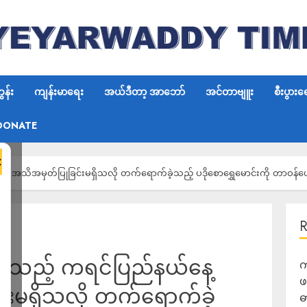
န်း
ကျန်းမာရေး
အယ်ဒီတာ့ အာဘော်
အင်တာဗျူး
စီးပွားရ
DONATE
×
ို အသိအမှတ်ပြုခြင်းမရှိသလို တက်ရောက်ခဲ့သည့် ပဒိုစောရွှေမောင်းကို တာဝန်ပ
ပ်သည့် ကရင်ပြည်နယ်နေ့
က
ဖ
်းမရှိသလို တက်ရောက်ခဲ့
ဓ