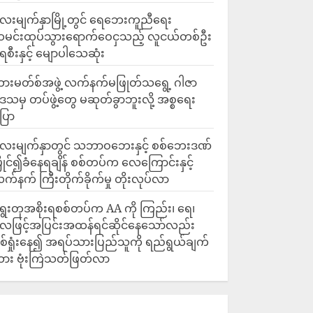
ေးမျက်နှာမြို့တွင် ရေဘေးကူညီရေး
မင်းထုပ်သွားရောက်ဝေငှသည့် လူငယ်တစ်ဦး
ေစီးနှင့် မျောပါသေဆုံး
ားမတ်စ်အဖွဲ့ လက်နက်မဖြုတ်သရွေ့ ဂါဇာ
ေသမှ တပ်ဖွဲ့တွေ မဆုတ်ခွာဘူးလို့ အစ္စရေး
ြော
လေးမျက်နှာတွင် သဘာဝဘေးနှင့် စစ်ဘေးဒဏ်
ြိုင်၍ခံနေရချိန် စစ်တပ်က လေကြောင်းနှင့်
က်နက် ကြီးတိုက်ခိုက်မှု တိုးလုပ်လာ
ွေးတုအစိုးရစစ်တပ်က AA ကို ကြည်း၊ ရေ၊
ေဖြင့်အပြင်းအထန်ရင်ဆိုင်နေသော်လည်း
စ်ရှုံးနေ၍ အရပ်သားပြည်သူကို ရည်ရွယ်ချက်
ား ဗုံးကြဲသတ်ဖြတ်လာ