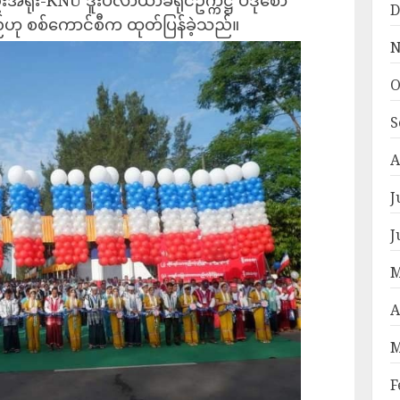
းအရုံး-KNU ဒူးပလာယာခရိုင်ဥက္ကဋ္ဌ ပဒိုစော
D
်ဟု စစ်ကောင်စီက ထုတ်ပြန်ခဲ့သည်။
N
O
S
A
J
J
M
A
M
F