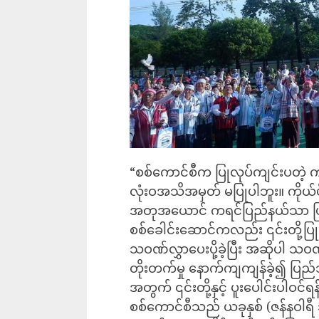
“စစ်ကောင်စီက ပြုလုပ်ကျင်းပတဲ့ 
လုံးဝအသိအမှတ် မပြုပါဘူး။ ကိုယ်ပိုင
အတုအယောင် ကရင်ပြည်နယ်သာ ဖြစ
စစ်ခေါင်းဆောင်ကလည်း ၎င်းတို့ပြ
သဝဏ်လွှာပေးပို့ခဲ့ပြီး အဆိုပါ သဝဏ်
တိုးတက်မှု နောက်ကျကျန်ခဲ့၍ ပြည
အတွက် ၎င်းတို့နှင့် ပူးပေါင်းပါဝင
စစ်ကောင်စီသည် ယခုနှစ် (ဇန်နဝ