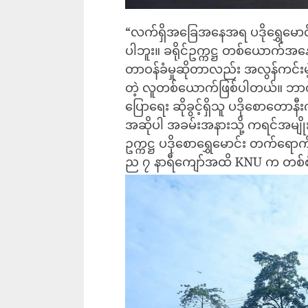
“လက်ရှိအခြေအနေအရ ပဒိုရွှေမောင်း
ပါဘူး။ ခရိုင်ဥက္ကဋ္ဌ တစ်ယောက်အနေန
တာဝန်ခံမှုဆိုတာလည်း အလွန်ကင်းမဲ့နေ
တဲ့ လူတစ်ယောက်ဖြစ်ပါတယ်။ ဘာ
ပြောရေး ဆိုခွင့်ရှိသူ ပဒိုစောတောန
အဆိုပါ အခမ်းအနားသို့ ကရင်အမျိ
ဥက္ကဋ္ဌ ပဒိုစောရွှေမောင်း တက်ရောက
ည ၇ နာရီကျော်အထိ KNU က တစ်စုံတ