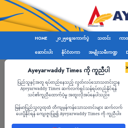
HOME
၂၀၂၅ရွေးကောက်ပွဲ
သတင်း
ကာတွ
ဆောင်းပါး
နိုင်ငံတကာ
အမျိုးသမီးကဏ္ဍ
Ayeyarwaddy Times ကို ကူညီပါ
Home
စစ်ကောင်စီက ပြုလုပ်သည့် ကရင်ပြည်နယ်နေ့က
ပြည်သူနှင့်အတူ ရပ်တည်နေသည့် လွတ်လပ်သောသတင်းဌာန
Ayeyarwaddy Times ဆက်လက်ရှင်သန်ရပ်တည်နိုင်ရန်
သင်၏ကူညီထောက်ပံ့မှု အထူးလိုအပ်နေပါသည်။
သတင်း
မြန်မာပြည်သူလူထုထံ တိကျမှန်ကန်သောသတင်းများ ဆက်လက်
စစ်ကောင်စီက ပြုလု
ပေးပို့နိုင်ရန် ကျေးဇူးပြု၍ Ayeyarwaddy Times ကို ကူညီပါ။
ကို အသိအမှတ်ပြုခြင