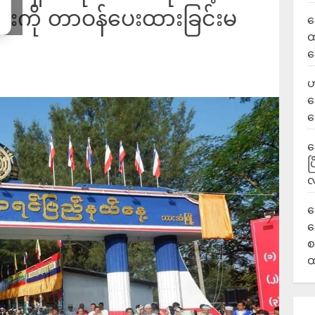
ာင်းကို တာဝန်ပေးထားခြင်းမ
လ
ထ
ရ
ဟ
ဒ
ပ
‎
ပ
လ
ရ
လ
စ
ထ