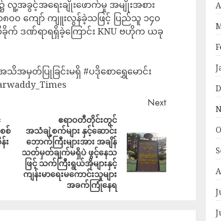
 လူ့အခွင့်အရေးချိုးဖောက်မှု အမျိုးအစား
A
ရေ ၁၈၀၀ ကျော် ကျူးလွန်ခဲ့သဖြင့် ပြည်သူ ၁၄၀
M
ခိုက် ဒဏ်ရာရရှိခဲ့ကြောင်း KNU ဗဟိုက ယခု
F
J
ိအမှတ်ပြုခြင်းမရှိ #ပဒိုစောရွှေမောင်း
eyarwaddy_Times
D
Next
N
်
ဧရာဝတီတိုင်းတွင်
O
စစ်
အသံချဲ့စက်များ နှင့်ဆောင်း
န်း
ဘောက်ကြီးများအား အချိန်
S
သတ်မှတ်ချက်မရှိပဲ ဖွင့်နေသ
ဖြင့် သက်ကြီးရွယ်အိုများနှင့်
A
ကျန်းမာရေးမကောင်းသူများ
အခက်ကြုံနေရ
J
J