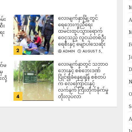
M
လေးမျက်နှာမြို့တွင်
မ်း
A
ရေဘေးကူညီရေး
ဆီး
ထမင်းထုပ်သွားရောက်
ရေး
M
ဝေငှသည့် လူငယ်တစ်ဦး
ရေစီးနှင့် မျောပါသေဆုံး
F
2
ADMIN
AUGUST 5,
J
2026
‎လေးမျက်နှာတွင် သဘာဝ
က်မ
D
ဘေးနှင့် စစ်ဘေးဒဏ်
မှ
ပြိုင်၍ခံနေရချိန် စစ်တပ်
လို့
N
က လေကြောင်းနှင့်
လက်နက် ကြီးတိုက်ခိုက်မှု
O
4
တိုးလုပ်လာ
ADMIN
AUGUST 5,
S
2026
A
J