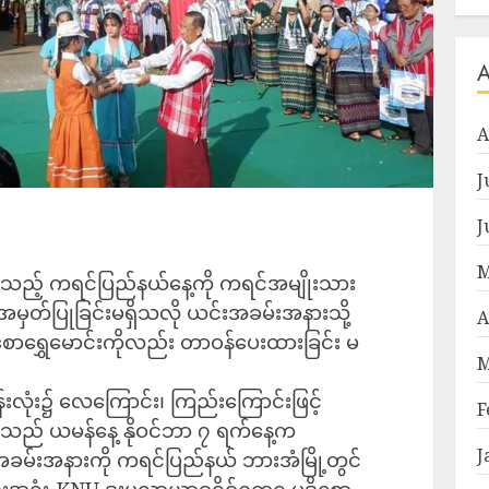
A
J
J
M
သည့် ကရင်ပြည်နယ်နေ့ကို ကရင်အမျိုးသား
ှတ်ပြုခြင်းမရှိသလို ယင်းအခမ်းအနားသို့
A
ိုစောရွှေမောင်းကိုလည်း တာဝန်ပေးထားခြင်း မ
M
းလုံး၌ လေကြောင်း၊ ကြည်းကြောင်းဖြင့်
F
စီသည် ယမန်နေ့ နိုဝင်ဘာ ၇ ရက်နေ့က
J
အခမ်းအနားကို ကရင်ပြည်နယ် ဘားအံမြို့တွင်