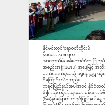
နိုင်မင်းလွင်/ဧရာဝတီတိုင်းမ်
နိုဝင်ဘာလ ၈ ရက်
အာဏာသိမ်း စစ်ကောင်စီက ပြုလုပ်
အစည်းအရုံး(KNU) အနေဖြင့် အသိအမ
တက်ရောက်ခဲ့သည့် ခရိုင်ဥက္ကဋ္ဌ ပဒ
ရှိကြောင်း သိရသည်။
ကရင်ပြည်နယ်အပါအဝင် နိုင်ငံတဝန်
ဗုံးကြဲတိုက်ခိုက်နေသော စစ်ကောင်
(၆၈)နှစ်မြောက် ကရင်ပြည်နယ်နေ့ 