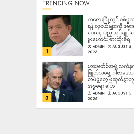
TRENDING NOW
ကလေးမြို့တွင် စစ်မှုထ
ရန် လူငယ်များကို ဖမ်း
ပေးနေသည့် အုပ်ချုပ်
မှူးဟောင်း ဓားထိုးခံရ
ADMIN
AUGUST 5,
1
2026
ဟားမတ်စ်အဖွဲ့ လက်န
ဖြုတ်သရွေ့ ဂါဇာဒေသ
တပ်ဖွဲ့တွေ မဆုတ်ခွာဘူး
အစ္စရေး ပြော
ADMIN
AUGUST 5,
3
2026