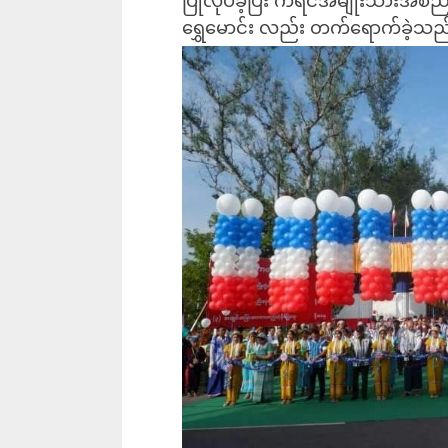
ပြုလုပ်ခဲ့ပြီး ကရင်အမျိုးသားအစည်
ရွှေမောင်း လည်း တက်ရောက်ခဲ့သည